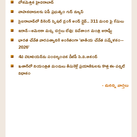
బోనమెత్తిన హైదరాబాద్
వాహనదారులకు ఏపీ ప్రభుత్వం గుడ్ న్యూస్
సైబరాబాద్‌లో వీకెండ్ స్పెషల్ డ్రంక్‌ అండ్‌ డ్రైవ్‌.. 311 మంది పై కేసులు
ఇరాన్‌–అమెరికా మధ్య చర్చలు లేవు: విదేశాంగ మంత్రి అరాఘ్చీ
భారత చేనేత వారసత్వానికి అంకితంగా ‘జాతీయ చేనేత సమ్మేళనం–
2026’
4వ బెటాలియన్‌ను సందర్శించిన డీజీపీ సి.వి.ఆనంద్
ఖతార్‌లో నియంత్రిత మందులు తీసుకెళ్లే ప్రయాణికులకు కొత్త ఈ-పర్మిట్
విధానం
- మరిన్ని వార్తలు