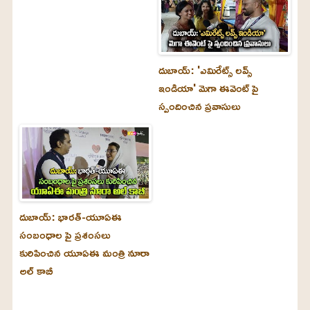
దుబాయ్‌: 'ఎమిరేట్స్ లవ్స్
ఇండియా' మెగా ఈవెంట్ పై
స్పందించిన ప్రవాసులు
దుబాయ్‌: భారత్-యూఏఈ
సంబంధాల పై ప్రశంసలు
కురిపించిన యూఏఈ మంత్రి నూరా
అల్‌ కాబీ