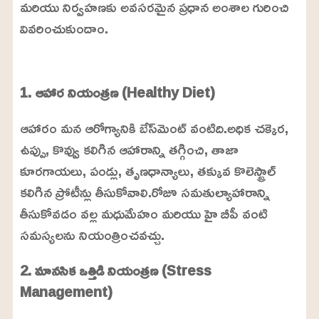
మరియు నిర్వహణకు అవసరమైన ప్రధాన అంశాల గురించి
వివరించుకుందాం.
L
o
/
U
a
1. ఆహార నియంత్రణ (Healthy Diet)
n
d
m
e
u
d
ఆహారం మన ఆరోగ్యానికి బేస్‌మెంట్ వంటిది.అధిక చక్కెర,
t
:
e
2
ఉప్పు, కొవ్వు కలిగిన ఆహారాన్ని తగ్గించి, తాజా
4
.
కూరగాయలు, పండ్లు, తృణధాన్యాలు, తక్కువ కొలెస్ట్రాల్
6
3
%
కలిగిన ప్రోటీన్లు తీసుకోవాలి.రోజూ సమతుల్యాహారాన్ని
తీసుకోవడం వల్ల మధుమేహం మరియు హై బీపీ వంటి
సమస్యలను నియంత్రించవచ్చు.
2. మానసిక ఒత్తిడి నియంత్రణ (Stress
Management)