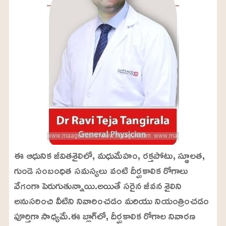
ఈ ఆధునిక జీవితశైలిలో, మధుమేహం, రక్తపోటు, స్థూలత,
గుండె సంబంధిత సమస్యలు వంటి దీర్ఘకాలిక రోగాలు
వేగంగా పెరుగుతున్నాయి.అయితే సరైన జీవన శైలిని
అనుసరించి వీటిని నివారించడం మరియు నియంత్రించడం
పూర్తిగా సాధ్యమే.ఈ బ్లాగ్‌లో, దీర్ఘకాలిక రోగాల నివారణ