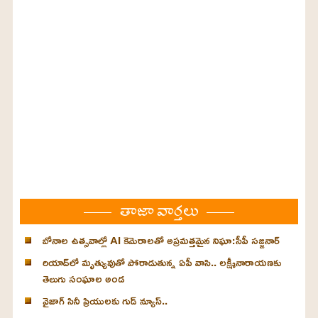
తాజా వార్తలు
బోనాల ఉత్సవాల్లో AI కెమెరాలతో అప్రమత్తమైన నిఘా:సీపీ సజ్జనార్
రియాద్‌లో మృత్యువుతో పోరాడుతున్న ఏపీ వాసి.. లక్ష్మీనారాయణకు
తెలుగు సంఘాల అండ
వైజాగ్ సినీ ప్రియులకు గుడ్ న్యూస్..