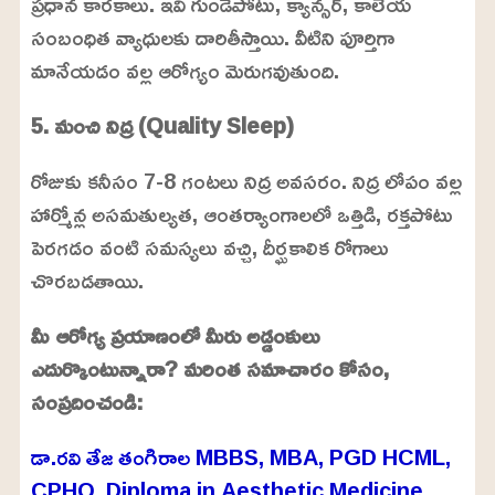
ప్రధాన కారకాలు. ఇవి గుండెపోటు, క్యాన్సర్, కాలేయ
సంబంధిత వ్యాధులకు దారితీస్తాయి. వీటిని పూర్తిగా
మానేయడం వల్ల ఆరోగ్యం మెరుగవుతుంది.
5. మంచి నిద్ర (Quality Sleep)
రోజుకు కనీసం 7-8 గంటలు నిద్ర అవసరం. నిద్ర లోపం వల్ల
హార్మోన్ల అసమతుల్యత, ఆంతర్యాంగాలలో ఒత్తిడి, రక్తపోటు
పెరగడం వంటి సమస్యలు వచ్చి, దీర్ఘకాలిక రోగాలు
చొరబడతాయి.
మీ ఆరోగ్య ప్రయాణంలో మీరు అడ్డంకులు
ఎదుర్కొంటున్నారా? మరింత సమాచారం కోసం,
సంప్రదించండి:
డా.రవి తేజ తంగిరాల MBBS, MBA, PGD HCML,
CPHQ, Diploma in Aesthetic Medicine