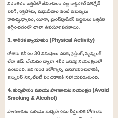
నిరంతరం ఒత్తిడిలో జీవించటం వల్ల కార్టిసోల్ హార్మోన్
పెరిగి, రక్తపోటు, మధుమేహం వంటి సమస్యలు
రావచ్చు.ధ్యానం, యోగా, మైండ్‌ఫుల్‌నెస్ పద్ధతులు ఒత్తిడిని
తగ్గించడంలో చాలా ఉపయోగపడతాయి.
3. శారీరక వ్యాయామం (Physical Activity)
రోజుకు కనీసం 30 నిమిషాలు నడక, సైక్లింగ్, స్విమ్మింగ్
లేదా జిమ్ చేయడం ద్వారా శరీర బరువు నియంత్రణలో
ఉంటుంది. ఇది గుండె ఆరోగ్యాన్ని మెరుగుపరచటానికి,
ఇన్సులిన్ సెన్సిటివిటీ పెంచడానికి సహాయపడుతుంది.
4. మద్యపానం మరియు
పొగతాగుట నియంత్రణ (Avoid
Smoking & Alcohol)
పొగతాగుట మరియు మద్యపానము దీర్ఘకాలిక రోగాలకు