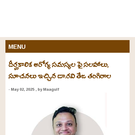
MENU
దీర్ఘకాలిక ఆరోగ్య సమస్యల పై సలహాలు,
సూచనలు ఇచ్చిన డా.రవి తేజ తంగిరాల
- May 02, 2025
, by Maagulf