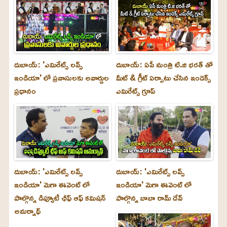
దుబాయ్: 'ఎమిరేట్స్ లవ్స్
దుబాయ్: ఏపీ మంత్రి టి.జి భరత్ తో
ఇండియా' లో ప్రవాసులకు అవార్డుల
మీట్ & గ్రీట్ ఏర్పాటు చేసిన ఇండెక్స్
ప్రధానం
ఎమిరేట్స్ గ్రూప్
దుబాయ్‌: 'ఎమిరేట్స్ లవ్స్
దుబాయ్‌: 'ఎమిరేట్స్ లవ్స్
ఇండియా' మెగా ఈవెంట్ లో
ఇండియా' మెగా ఈవెంట్ లో
పాల్గొన్న డిప్యూటీ ఛీఫ్ ఆఫ్ కమిషన్
పాల్గొన్న బాబా రామ్ దేవ్
అమర్నాథ్