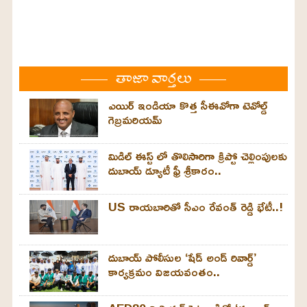
తాజా వార్తలు
ఎయిర్ ఇండియా కొత్త సీఈవోగా టెవోల్డ్
గెబ్రమరియమ్
మిడిల్ ఈస్ట్ లో తొలిసారిగా క్రిప్టో చెల్లింపులకు
దుబాయ్ డ్యూటీ ఫ్రీ శ్రీకారం..
US రాయబారితో సీఎం రేవంత్ రెడ్డి భేటీ..!
దుబాయ్ పోలీసుల ‘షేడ్ అండ్ రివార్డ్’
కార్యక్రమం విజయవంతం..