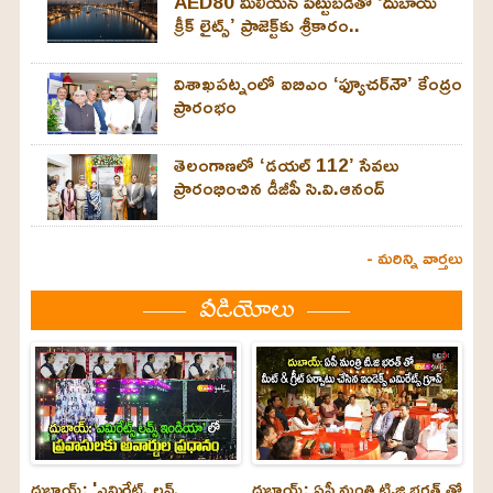
AED80 మిలియన్ పెట్టుబడితో ‘దుబాయ్
క్రీక్ లైట్స్’ ప్రాజెక్ట్‌కు శ్రీకారం..
విశాఖపట్నంలో ఐబిఎం ‘ఫ్యూచర్‌నౌ’ కేంద్రం
ప్రారంభం
తెలంగాణలో ‘డయల్ 112’ సేవలు
ప్రారంభించిన డీజీపీ సి.వి.ఆనంద్
- మరిన్ని వార్తలు
వీడియోలు
దుబాయ్: 'ఎమిరేట్స్ లవ్స్
దుబాయ్: ఏపీ మంత్రి టి.జి భరత్ తో