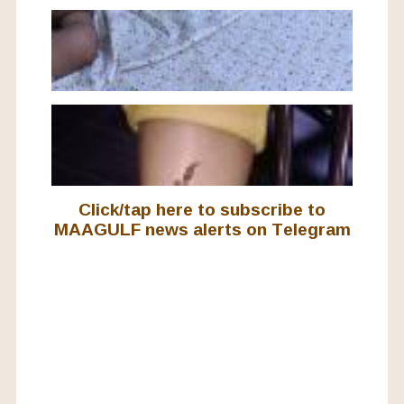
Click/tap here to subscribe to
MAAGULF news alerts on Telegram