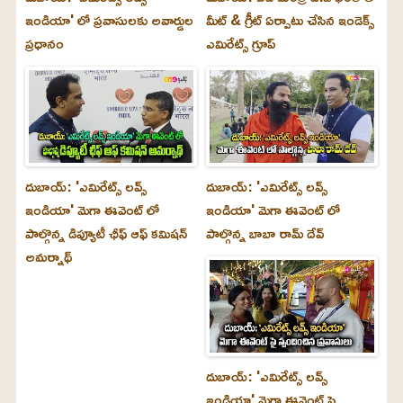
ఇండియా' లో ప్రవాసులకు అవార్డుల
మీట్ & గ్రీట్ ఏర్పాటు చేసిన ఇండెక్స్
ప్రధానం
ఎమిరేట్స్ గ్రూప్
దుబాయ్‌: 'ఎమిరేట్స్ లవ్స్
దుబాయ్‌: 'ఎమిరేట్స్ లవ్స్
ఇండియా' మెగా ఈవెంట్ లో
ఇండియా' మెగా ఈవెంట్ లో
పాల్గొన్న డిప్యూటీ ఛీఫ్ ఆఫ్ కమిషన్
పాల్గొన్న బాబా రామ్ దేవ్
అమర్నాథ్
దుబాయ్‌: 'ఎమిరేట్స్ లవ్స్
ఇండియా' మెగా ఈవెంట్ పై