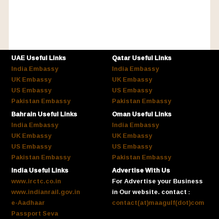
UAE Useful Links
Qatar Useful Links
India Embassy
India Embassy
UK Embassy
UK Embassy
US Embassy
US Embassy
Pakistan Embassy
Pakistan Embassy
Bahrain Useful Links
Oman Useful Links
India Embassy
India Embassy
UK Embassy
UK Embassy
US Embassy
US Embassy
Pakistan Embassy
Pakistan Embassy
India Useful Links
Advertise With Us
www.irctc.co.in
For Advertise your Business
www.indianrail.gov.in
in Our website. contact :
e-Aadhaar
contact(at)maagulf(dot)com
Passport Seva