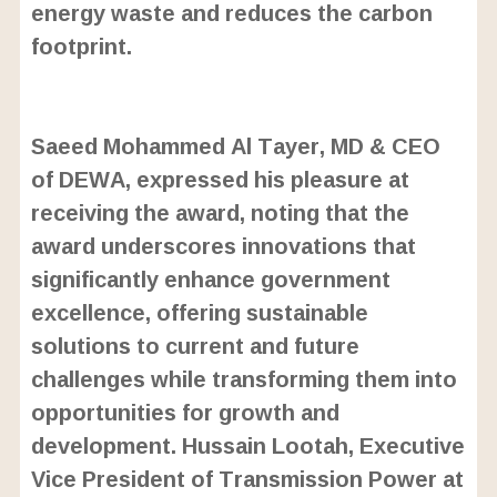
energy waste and reduces the carbon
footprint.
L
o
/
U
a
Saeed Mohammed Al Tayer, MD & CEO
n
d
m
e
of DEWA, expressed his pleasure at
u
d
t
:
receiving the award, noting that the
e
2
2
award underscores innovations that
.
9
significantly enhance government
9
%
excellence, offering sustainable
solutions to current and future
challenges while transforming them into
opportunities for growth and
development. Hussain Lootah, Executive
Vice President of Transmission Power at