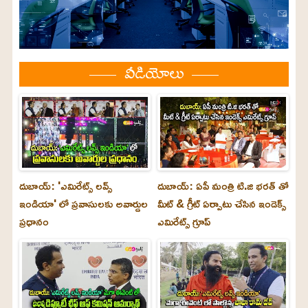
వీడియోలు
దుబాయ్: 'ఎమిరేట్స్ లవ్స్
దుబాయ్: ఏపీ మంత్రి టి.జి భరత్ తో
ఇండియా' లో ప్రవాసులకు అవార్డుల
మీట్ & గ్రీట్ ఏర్పాటు చేసిన ఇండెక్స్
ప్రధానం
ఎమిరేట్స్ గ్రూప్