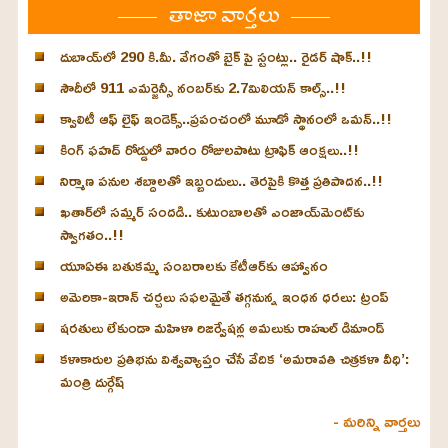
తాజా వార్తలు
దుబాయ్‌లో 290 కి.మీ. వేగంతో బైక్‌ పై స్టంట్లు.. రైడర్ షాక్..!!
సౌదీలో 911 ఎమర్జెన్సీ నంబర్‌కు 2.7మిలియన్ కాల్స్..!!
క్వాలిటీ ఆఫ్ లైఫ్ ఇండెక్స్‌..ప్రపంచంలో మూడో స్థానంలో ఒమన్..!!
కింగ్ ఫహద్ రోడ్డులో వారం రోజులపాటు ట్రాఫిక్ ఆంక్షలు..!!
నిర్మాణ పనుల శబ్దాలతో ఇబ్బందులు.. తెరపైకి కొత్త ప్రతిపాదన..!!
ఖతార్‌లో సమ్మర్ సందడి.. కుటుంబాలతో ఎంజాయ్‌మెంట్‌కు
స్వాగతం..!!
యూఏఈ బతుకమ్మ సంబరాలకు కేటీఆర్‌కు ఆహ్వానం
అమెరికా-ఇరాన్ చర్చలు సఫలమైతే తగ్గనున్న ఇంధన ధరలు: ట్రంప్
షరతులు లేకుండా మహిళా రిజర్వేషన్ల అమలుకు రాహుల్ డిమాండ్
కళాకారుల ప్రతిభను విశ్వవ్యాప్తం చేసే వేదిక ‘అమరావతి చిత్రకళా వీధి’:
మంత్రి దుర్గేష్
- మరిన్ని వార్తలు