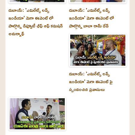
దుబాయ్‌: 'ఎమిరేట్స్ లవ్స్
దుబాయ్‌: 'ఎమిరేట్స్ లవ్స్
ఇండియా' మెగా ఈవెంట్ లో
ఇండియా' మెగా ఈవెంట్ లో
పాల్గొన్న డిప్యూటీ ఛీఫ్ ఆఫ్ కమిషన్
పాల్గొన్న బాబా రామ్ దేవ్
అమర్నాథ్
దుబాయ్‌: 'ఎమిరేట్స్ లవ్స్
ఇండియా' మెగా ఈవెంట్ పై
స్పందించిన ప్రవాసులు