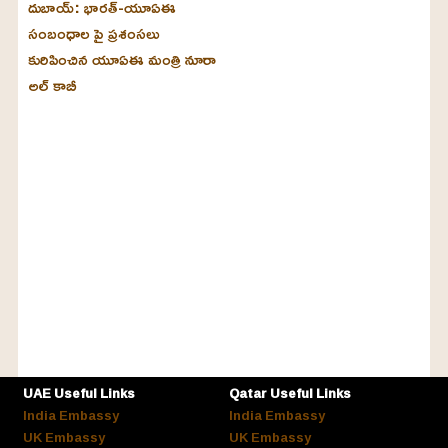
దుబాయ్‌: భారత్-యూఏఈ
సంబంధాల పై ప్రశంసలు
కురిపించిన యూఏఈ మంత్రి నూరా
అల్‌ కాబీ
UAE Useful Links
Qatar Useful Links
India Embassy
India Embassy
UK Embassy
UK Embassy