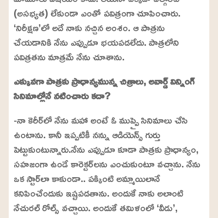
(అసభ్యత) లేకుండా ఎంతో పవిత్రంగా చూపించారు.
‘నిరీక్షణ’లో అదే నాకు నచ్చిన అంశం. ఆ పాత్రను
చేయడానికి నేను ఎప్పుడూ భయపడలేదు. పాత్రలోని
పవిత్రతను మాత్రమే నేను చూశాను.
ఎక్కువగా పాత్రకు ప్రాధాన్యమున్న చిత్రాలు, అవార్డ్ విన్నింగ్
సినిమాల్లోనే నటించారు కదా?
-నా కెరీర్‌లో నేను మహా అంటే ఓ ముప్పై సినిమాలు చేసి
ఉంటాను. కానీ ఇప్పటికీ నన్ను ఆడియెన్స్ గుర్తు
పెట్టుకుంటున్నారు.నేను ఎప్పుడూ కూడా పాత్రకు ప్రాధాన్యం,
సహజంగా ఉండే కారెక్టర్‌లను ఎంచుకుంటూ వచ్చాను. నేను
ఒక స్టార్‌లా కాకుండా.. పక్కింటి అమ్మాయిలానే
కనిపించేందుకు ఇష్టపడతాను. అందుకే నాకు అలాంటి
నేచురల్ రోల్స్ వచ్చాయి. అందుకే తమిళంలో ‘వీడు’,