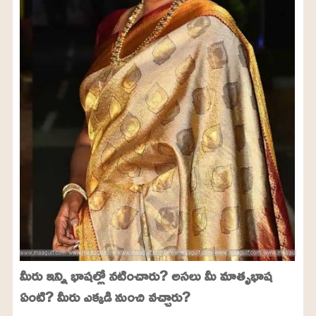
మీరు ఇన్ని భాషల్లో నటించారు? అసలు మీ మాతృభాష
ఏంటి? మీరు ఎక్కడి నుంచి వచ్చారు?