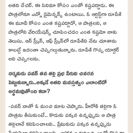
అతని నేచర్. ఈ సినిమా కోసం ఎంతో కష్టపడ్డాడు. ఈ
పాత్రలోనూ ఎన్నో డైమెన్షన్స్ ఉంటాయి. ఓ ఆర్టిస్ట్‌గా రూపేశ్
ఈ మూవీ కోసం ఎంత కష్టపడ్డాడో, ఆ పాత్రలని, ఆ
పాత్రలోని వేరియేషన్స్ చూపించడం ఎంత కష్టమో నాకు
తెలుసు. ఆన్ స్క్రీన్, ఆఫ్ స్క్రీన్‌లో రూపేశ్‌ని నేను చూశాను
కాబట్టే ఇదంతా చెప్పగల్గుతున్నాను. రూపేశ్ గొప్ప యాక్టర్
అని చెప్పగలను.
దర్శకుడు పవన్ తన తల్లి ప్రభ పేరుని చివరన
పెట్టుకున్నారు..అక్కడే అతని మనస్తత్వం ఎలాంటిదో
అర్థమవుతోంది కదా?
-పవన్ నాతో ఓ మంచి మాట చెప్పారు. హీరోకి తల్లిగా ఓ
పాత్రను తీసుకుంటే.. కొడుకు పక్కన ఉన్నప్పుడు ఆ పాత్ర
తల్లిలానే కనిపించాలని.. ప్రేమికుడు పక్కన ఉన్నప్పుడు
ప్రేయసిలా కనిపించాలని.. ఆహార్యం గురించి ఎంతో గొప్పగా