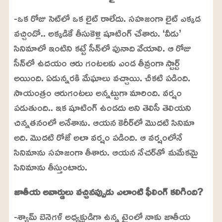
-ఒక రోజు సెట్‌లో ఒక లైట్ రాలేదు. సహజంగా లైట్ ఎక్కడ
వచ్చిందో.. అక్కడికే తీసుకెళ్లి షూటింగ్ చేశారు. ‘వీడు’
సినిమాలో ఇంటిని కట్టే సీన్‌లో పునాది వేయాలి. ఆ రోజు
సీన్‌లో ఉదయం ఆరు గంటలకు ఎండ తీవ్రంగా స్టార్ట్
అయింది. ఏడున్నరకి మేఘాలు వచ్చాయి. చీకటి పడింది.
సాయంత్రం ఆరుగంటలు అన్నట్టుగా మారింది. వర్షం
పడుతుంది.. ఇక షూటింగ్ ఉండదు అని తెలిసీ తెలియని
చిన్నతనంలో అనేశాను. ఆయన కెరీర్‌లో మొదటి సినిమా
అది. మొదటి రోజే అలా వర్షం పడింది. ఆ వర్షంలోనే
సినిమాను సహజంగా తీశారు. ఆయన నేచర్‌తో మమేకమై
సినిమాను తీస్తుంటారు.
జాతీయ అవార్డులు వచ్చినప్పుడు ఎలాంటి ఫీలింగ్ కలిగింది?
-శ్యామ్ బెనెగళ్ అధ్యక్షుడిగా ఉన్న టైంలో నాకు జాతీయ