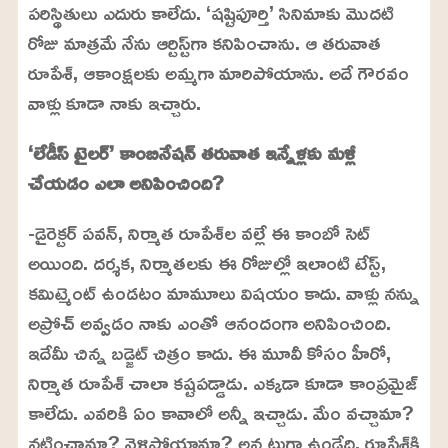
పరిస్థితులు ఎదురు కాలేదు. ‘షష్టిపూర్తి’ సినిమాకు మొదటి
రోజు మాత్రమే నేను ఆర్టిస్ట్‌గా కనిపించాను. ఆ తరువాత
రూపేశ్, ఆకాంక్షలకు అమ్మగా మారిపోయాను. అదే గౌరవం
వాళ్లు కూడా నాకు ఇచ్చారు.
‘లేడీస్ టైలర్’ కాంబినేషన్ తరువాత ఇన్నేళ్లకు మళ్లీ
చేయడం ఎలా అనిపించింది?
-డైరెక్టర్ పవన్, నిర్మాత రూపేశ్‌ల వల్లే ఈ కాంబో సెట్
అయింది. దర్శక, నిర్మాతలకు ఈ రోజుల్లో ఇలాంటి టేస్ట్,
కమిట్మెంట్ ఉండటం మామూలు విషయం కాదు. వాళ్లు నన్ను
అప్రోచ్ అవ్వడం నాకు ఎంతో ఆనందంగా అనిపించింది.
ఇదేమీ చిన్న బడ్జెట్ చిత్రం కాదు. ఈ మూవీ కోసం హీరో,
నిర్మాత రూపేశ్ చాలా కష్టపడ్డాడు. ఎక్కడా కూడా కాంప్రమైజ్
కాలేదు. ఎవరికి ఏం కావాలో అన్నీ ఇచ్చాడు. మేం వచ్చామా?
నటించామా? వెళ్లిపోయామా? అన్నట్టుగా ఉండేది. రూపేశ్‌కి