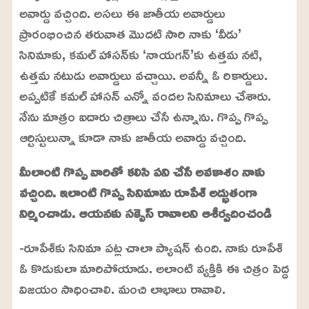
అవార్డు వచ్చింది. అసలు ఈ జాతీయ అవార్డులు
ప్రారంభించిన తరువాత మొదటి సారి నాకు ‘వీడు’
సినిమాకు, కమల్ హాసన్‌కు ‘నాయగన్’కు ఉత్తమ నటి,
ఉత్తమ నటుడు అవార్డులు వచ్చాయి. అవన్నీ ఓ రికార్డులు.
అప్పటికే కమల్ హాసన్ ఎన్నో వందల సినిమాలు చేశారు.
నేను మాత్రం ఐదారు చిత్రాలు చేసే ఉన్నాను. గొప్ప గొప్ప
ఆర్టిస్టులున్నా కూడా నాకు జాతీయ అవార్డు వచ్చింది.
మీలాంటి గొప్ప వారితో కలిసి పని చేసే అవకాశం నాకు
వచ్చింది. ఇలాంటి గొప్ప సినిమాను రూపేశ్ అద్భుతంగా
నిర్మించాడు. ఆయనకు సక్సెస్ రావాలని ఆశీర్వదించండి
-రూపేశ్‌కు సినిమా పట్ల చాలా ప్యాషన్ ఉంది. నాకు రూపేశ్
ఓ కొడుకులా మారిపోయాడు. అలాంటి వ్యక్తికి ఈ చిత్రం పెద్ద
విజయం సాధించాలి. మంచి లాభాలు రావాలి.