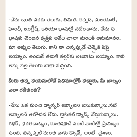
L
o
/
U
a
-నేను ఇంత వరకు తెలుగు, తమిళ, కన్నడ, మలయాళీ,
n
d
m
e
హిందీ, ఇంగ్లీష్, ఒరియా భాషల్లో నటించాను. నేను ఏ
u
d
t
:
భాషకు చెందిన వ్యక్తిని అనేది చాలా మందికి అనుమానం.
e
2
4
మా అమ్మది తెలుగు. కానీ నా చిన్నప్పుడే చెన్నైకి షిఫ్ట్
.
6
అయ్యాం. అందుకే తమిళ్ కల్చర్‌కు అలవాటు అయ్యాం. కానీ
3
%
అమ్మ వల్ల తెలుగు బాగా వచ్చింది.
మీరు చిన్న వయసులోనే సినిమాల్లోకి వచ్చారు. మీ బాల్యం
ఎలా గడిచింది?
-నేను ఒక మంచి డ్యాన్సర్ అవ్వాలని అనుకున్నాను.నటి
అవ్వాలనే ఆలోచన లేదు. క్లాసికల్ డ్యాన్స్ నేర్చుకున్నాను.
కథక్, భరతనాట్యం, కూచిపూడి వంటి వాటిల్లో ప్రావిణ్యం
ఉంది. చిన్నప్పటి నుంచి నాకు డ్యాన్స్ అంటే ప్రాణం.