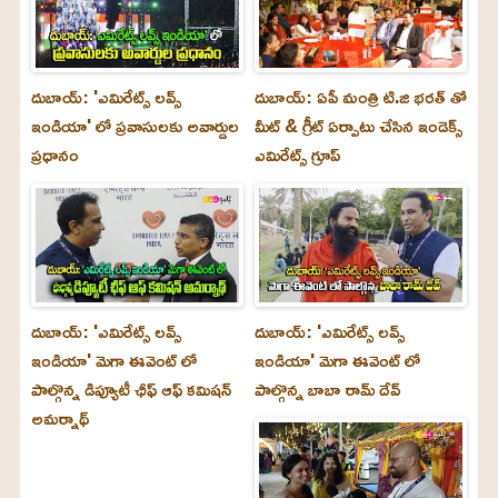
దుబాయ్: 'ఎమిరేట్స్ లవ్స్
దుబాయ్: ఏపీ మంత్రి టి.జి భరత్ తో
ఇండియా' లో ప్రవాసులకు అవార్డుల
మీట్ & గ్రీట్ ఏర్పాటు చేసిన ఇండెక్స్
ప్రధానం
ఎమిరేట్స్ గ్రూప్
దుబాయ్‌: 'ఎమిరేట్స్ లవ్స్
దుబాయ్‌: 'ఎమిరేట్స్ లవ్స్
ఇండియా' మెగా ఈవెంట్ లో
ఇండియా' మెగా ఈవెంట్ లో
పాల్గొన్న డిప్యూటీ ఛీఫ్ ఆఫ్ కమిషన్
పాల్గొన్న బాబా రామ్ దేవ్
అమర్నాథ్