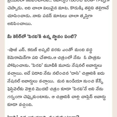
చెప్పాడు. అది చాలా విలువైన మాట. కొడుక్కి తల్లిని తల్లిగానే
చూపించాడు. నాకు పవన్ మాటలు చాలా తృప్తిగా
అనిపించాయి.
మీ కెరీర్‌లో ‘పిరవి’కి ఉన్న స్థానం ఏంటి?
-షాజీ ఎన్. కరుణ్ అప్పటి వరకు ఎంతో మంది వద్ద
కెమెరామెన్‌గా పని చేశారు.ఆ చిత్రంలో నేను ఓ పాత్రను
పోషించాను. ‘పిరవి’ మూవీకి మూడు నేషనల్ అవార్డులు
వచ్చాయి. అదే ఏడాది నేను నటించిన ‘దాసి’ చిత్రానికి ఐదు
నేషనల్ అవార్డులు వచ్చాయి. మన ఇండియా నుంచి కేన్స్
ఫెస్టివెల్‌కు వెళ్లిన మొదటి చిత్రం కూడా ‘పిరవి’నే అని నేను
గర్వంగా చెప్పుకుంటాను. ఆ చిత్రానికి చార్లి చాప్లిన్ అవార్డు
కూడా వచ్చింది.
‘దాసి’ చిత్ర అనుభవాల్ని పంచుకుంటారా?