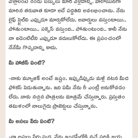
వెళ్లాలంటే రెండు బస్సులు మారి వెళ్లేదాన్ని. హీరోయిన్‌గా
మారిన తరువాత కూడా అదే పద్దతిని అవలభించాను. నేను
లైఫ్ స్టైల్‌ని ఎప్పుడూ మార్చుకోలేదు. అవార్డులు వస్తుంటాయి..
పోతుంటాయి.. సక్సెస్ వస్తుంది.. పోతుంటుంది.. కానీ నేను
నా ఐడెంటిటీని ఎప్పుడూ వదులుకోలేదు. ఈ ప్రపంచంలో
నేనేమీ గొప్పదాన్ని కాదు.
మీ హాబీస్ ఏంటి?
-నాకు మ్యూజిక్ అంటే ఇష్టం. ఇప్పుడిప్పుడు మళ్లీ నటన మీద
ఫోకస్ పెడుతున్నాను. ఇది ఏమీ నేను రీ ఎంట్రీ అనుకోవడం
లేదు. నాకు నచ్చిన పాత్రలను మాత్రమే చేస్తున్నారు. ప్రస్తుతం
తమిళంలో నాలుగైదు ప్రాజెక్టులు చేస్తున్నాను.
మీ అసలు పేరు ఏంటి?
-నా అసలు పేరు సుధ. నేను ఇండస్ట్రీలోకి వచ్చే సరికి జయ