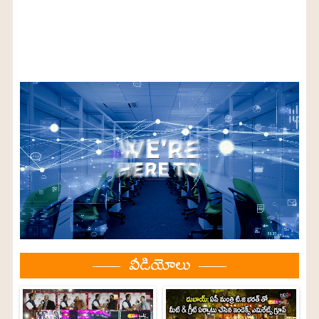
వీడియోలు