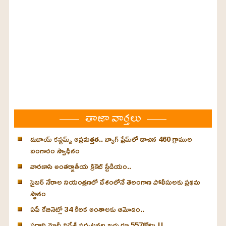
తాజా వార్తలు
దుబాయ్ కస్టమ్స్ అప్రమత్తత.. బ్యాగ్ ఫ్రేమ్‌లో దాచిన 460 గ్రాముల
బంగారం స్వాధీనం
వారణాసి అంతర్జాతీయ క్రికెట్ స్టేడియం..
సైబర్ నేరాల నియంత్రణలో దేశంలోనే తెలంగాణ పోలీసులకు ప్రథమ
స్థానం
ఏపీ కేబినెట్లో 34 కీలక అంశాలకు ఆమోదం..
ప్రధాని మోదీ విదేశీ పర్యటనల ఖర్చు రూ.557కోట్లు !!