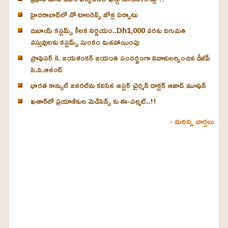
హైదరాబాద్‌లో నో టాలరెన్స్ జోన్ల ఏర్పాటు
దుబాయ్ కస్టమ్స్ కీలక నిర్ణయం..Dh1,000 వరకు దిగుమతి
వస్తువులకు కస్టమ్స్ సుంకం మినహాయింపు
ప్రొఫెసర్ కె. జయశంకర్ జయంతి సందర్భంగా నివాళులర్పించిన డీజీపీ
సి.వి.ఆనంద్
భారత కాన్సుల్ జనరల్‌ను కలిసిన ఆస్టర్ చైర్మన్ డాక్టర్ ఆజాద్ మూఫెన్
ఖతార్‌లో ప్రయాణికుల మెడిసిన్స్ కు ఈ-పర్మిట్..!!
- మరిన్ని వార్తలు