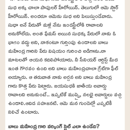
సుధ అక్క చాలా పాపులర్ హీరోయిన్. తెలుగులో ఆమె స్టార్
హీరోయిన్. అందరూ ఆమెను సుధ అని పిలుస్తుండేవారు.
సుధా అనే పేరుతో మళ్లీ నేను ఇండస్ట్రీలోకి రావాలని
అనుకోలేదు. అంత ఫేమస్ అయిన సుధక్క పేరులో నాకు ఓ
భాగం వద్దు అని, నాకంటూ గుర్తింపు ఉండాలని బాలు
మహేంద్ర గారిని పేరు విషయం గురించి అడిగాను.నా
మాటలతో ఆయన కదిలిపోయారు. నీ సీనియర్ ఆర్టిస్ట్ మీద
ఇంత గౌరవం ఉంది అని బాలు మహేంద్రచాలా గ్రేట్‌గా ఫీల్
అయ్యారు. ఆ తరువాత నాకు అర్చన అని బాలు మహేంద్ర
గారు కొత్త పేరు పెట్టారు. జయసుధకి జాతీయ అవార్డు
రావాలని అనుకుంటే.. ఇప్పటికే ముప్పై, నలభై అవార్డులు వచ్చి
ఉండాలి.ఆవిడ సహజనటి. ఆమె మన గుండెల్లో ఎప్పటికీ
నిలిచే ఉంటారు.
బాలు మహేంద్ర గారి వర్కింగ్ స్టైల్ ఎలా ఉండేది?