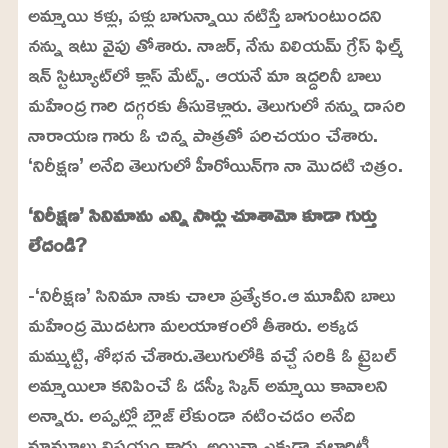
అమ్మాయి కళ్లు, పళ్లు బాగున్నాయి నటిస్తే బాగుంటుందని
నన్ను ఇటు వైపు తోశారు. నాజర్, నేను విలియమ్ గ్రేస్ ఫిల్మ్
ఇన్ స్టిట్యూట్‌లో క్లాస్ మేట్స్. ఆయనే మా ఇద్దరినీ బాలు
మహేంద్ర గారి దగ్గరకు తీసుకెళ్లారు. తెలుగులో నన్ను దాసరి
నారాయణ గారు ఓ చిన్న పాత్రతో పరిచయం చేశారు.
‘నిరీక్షణ’ అనేది తెలుగులో హీరోయిన్‌గా నా మొదటి చిత్రం.
‘నిరీక్షణ’ సినిమాను ఎన్ని సార్లు చూశామో కూడా గుర్తు
లేదండి?
-‘నిరీక్షణ’ సినిమా నాకు చాలా ప్రత్యేకం.ఆ మూవీని బాలు
మహేంద్ర మొదటగా మలయాళంలో తీశారు. అక్కడ
మమ్ముట్టి, శోభన చేశారు.తెలుగులోకి వచ్చే సరికి ఓ ట్రైబల్
అమ్మాయిలా కనిపించే ఓ డస్కీ స్కిన్ అమ్మాయి కావాలని
అన్నారు. అప్పట్లో బ్లౌజ్ లేకుండా నటించడం అనేది
మామూలు విషయం కాదు. అయినా ఎక్కడా వల్గారిటీ