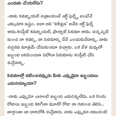
ఎందుకు చేయలేదు?
-నాకు కమర్షియల్ చిత్రాలకంటే ఆర్ట్ ఫిల్మ్స్ అంటేనే
ఎక్కువగా ఇష్టం. అలా అని ‘నిరీక్షణ’ అనేది ఆర్ట్ ఫిల్మ్
కాదు.కంప్లీట్ కమర్షియల్, ఫార్మాట్ సినిమా కాదు. చిన్నప్పటి
నుంచి నా కథల్ని, నా సినిమాల్ని నేనే ఎంచుకునేదాన్ని. నాకు
నచ్చినవి మాత్రమే చేసుకుంటూ వచ్చాను. ఒక వేళ మధ్యలో
ఇబ్బంది అనిపించినా ఏదోలా సినిమాను కంప్లీట్ చేసి
వచ్చేదాన్ని.
సినిమాల్లో నటించినప్పుడు మీకు ఎప్పుడైనా ఇబ్బందులు
ఎదురయ్యాయా?
-నాకు ఎప్పుడూ ఎలాంటి ఇబ్బంది ఎదురవ్వలేదు. ఒక రెండు
రోజులు ఇబ్బంది కలిగినా మూడో రోజు నా గురించి తెలిసి..
వాళ్లంతా నా దారిలోకి వచ్చేవారు. నాకు ఎప్పుడూ అటువంటి