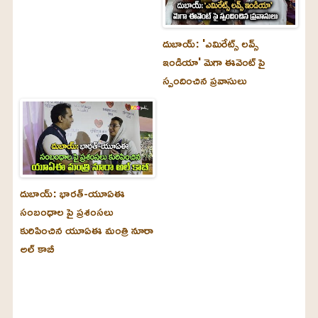
దుబాయ్‌: 'ఎమిరేట్స్ లవ్స్
ఇండియా' మెగా ఈవెంట్ పై
స్పందించిన ప్రవాసులు
దుబాయ్‌: భారత్-యూఏఈ
సంబంధాల పై ప్రశంసలు
కురిపించిన యూఏఈ మంత్రి నూరా
అల్‌ కాబీ