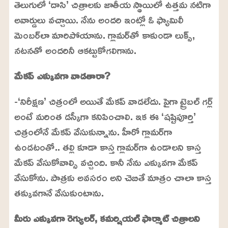
తెలుగులో ‘దాసి’ చిత్రాలకు జాతీయ స్థాయిలో ఉత్తమ నటిగా
అవార్డులు వచ్చాయి. నేను అందరి ఇంట్లో ఓ ఫ్యామిలీ
మెంబర్‌లా మారిపోయాను. గ్లామర్‌తో కాకుండా లుక్స్,
నటనతో అందరినీ ఆకట్టుకోగలిగాను.
మేకప్ ఎక్కువగా వాడతారా?
-‘నిరీక్షణ’ చిత్రంలో అయితే మేకప్ వాడలేదు. పైగా ట్రైబల్ గర్ల్
అంటే మరింత డస్కీగా కనిపించాలి. ఇక ఈ ‘షష్టిపూర్తి’
చిత్రంలోనే మేకప్ వేసుకున్నాను. హీరో గ్లామర్‌గా
ఉండటంతో.. తల్లి కూడా కాస్త గ్లామర్‌గా ఉండాలని కాస్త
మేకప్ వేసుకోవాల్సి వచ్చింది. కానీ నేను ఎక్కువగా మేకప్
వేసుకోను. పాత్రకు అవసరం అని చెబితే మాత్రం చాలా కాస్త
తక్కువగానే వేసుకుంటాను.
మీరు ఎక్కువగా రెగ్యులర్, కమర్షియల్ ఫార్మాట్ చిత్రాలని