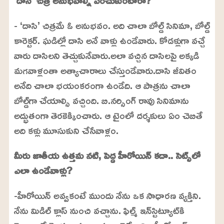
- ‘దాసి’ చిత్రమే ఓ అనుభవం. అది చాలా బోల్డ్ సినిమా, బోల్డ్
కారెక్టర్. ఘడిల్లో దాసి అనే వాళ్లు ఉండేవారు. కోడళ్లుగా వచ్చే
వారు దాసిలని తెచ్చుకునేవారు.అలా వచ్చిన దాసిలపై అక్కడి
మగవాళ్లంతా అత్యాచారాలు చేస్తుండేవారు.దాసి జీవితం
అనేది చాలా భయంకరంగా ఉండేది. ఆ పాత్రను చాలా
బోల్డ్‌గా చేయాల్సి వచ్చింది. బి.నర్సింగ్ రావు సినిమాను
అద్భుతంగా తెరకెక్కించారు. ఆ టైంలో దర్శకులు ఏం చెబితే
అది కళ్లు మూసుకుని చేసేవాళ్లం.
మీరు జాతీయ ఉత్తమ నటి, పెద్ద హీరోయిన్ కదా.. సెట్స్‌లో
ఎలా ఉండేవాళ్లు?
-హీరోయిన్‌ అవ్వకంటే ముందు నేను ఒక సాధారణ వ్యక్తిని.
నేను మిడిల్ క్లాస్‌ నుంచి వచ్చాను. ఫిల్మ్ ఇన్‌స్టిట్యూట్‌కి