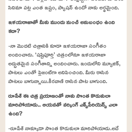
సినిమా పట్ల ఎంత ఇష్టం, ప్యాషన్ ఉందో నాకు అర్థమైంది.
ఇళయరాజాతో మీకు ముందు నుంచీ అనుబంధం ఉంది
కదా?
-నా మొదటి చిత్రానికి కూడా ఇళయరాజా సంగీతం
అందించారు. ‘షష్టిపూర్తి’ చిత్రంలోనూ ఇళయరాజా
అద్భుతమైన సంగీతాన్ని అందించారు. ఇందులోని మ్యూజిక్,
పాటలు ఎంతో ప్లెజంట్‌గా అనిపించింది. మీరు రాసిన
పాటలు బాగున్నాయి.కీరవాణి రాసిన పాట బాగుంది.
రూపేశ్ ఈ చిత్ర ప్రయాణంతో నాకు సొంత కొడుకులా
మారిపోయాడు.. ఆయనతో వర్కింగ్ ఎక్స్‌పీరియెన్స్ ఎలా
ఉంది?
-రూపేశ్ నాక్కూడా సొంత కొడుకులా మారిపోయాడు.అదే