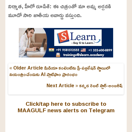
నిర్మాత, హీరో రూపేశ్: ఈ చిత్రంతో మా అమ్మ అర్చనకి
మూడో సారి జాతీయ అవార్డు వస్తుంది.
« Older Article
మీడియా కంటెంట్‌ను ప్రీ-పబ్లికేషన్ స్థాయిలో
నియంత్రించేందుకు AI ప్లాట్‌ఫాం ప్రారంభం
Next Article »
కన్నడ రెబల్ స్టార్-అంబరీష్
Click/tap here to subscribe to
MAAGULF news alerts on Telegram