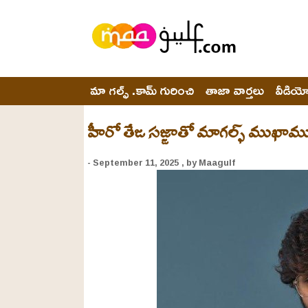
మా గల్ఫ్ .కామ్ గురించి
తాజా వార్తలు
వీడియ
హీరో తేజ సజ్జాతో మాగల్ఫ్ ముఖాము
- September 11, 2025
, by Maagulf