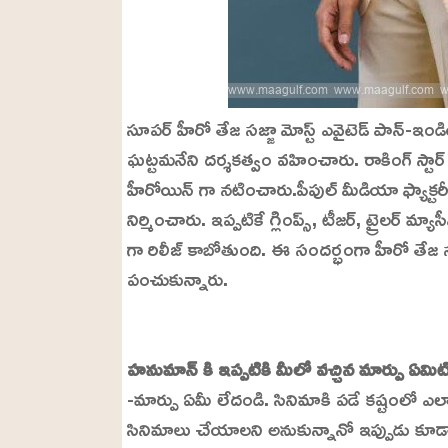
సూపర్ హీరో తేజ సజ్జా మోస్ట్ ఎవైటెడ్ పాన్-ఇండియ
ఘట్టమనేని దర్శకత్వం వహించారు. రాకింగ్ స్టా
హీరోయిన్ గా నటించారు.పీపుల్ మీడియా ఫ్యాక్టరీ బ్య
నిర్మించారు. ఇప్పటికే గ్లింప్స్, టీజర్, ట్రైలర్ మ్
గా రిలీజ్ కాబోతుంది. ఈ సందర్భంగా హీరో తేజ 
పంచుకున్నారు.
L
o
/
U
a
హనుమాన్ కి ఇప్పటికి మీలో వచ్చిన మార్పు ఏమిట
n
d
m
e
-మార్పు ఏమీ లేదండి. సినిమాకి పడే కష్టంలో ఎ
u
d
t
:
సినిమాలు చేయాలని అనుకున్నానో ఇప్పుడు కూడా
e
2
4