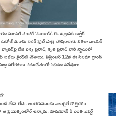
ా విజువల్ వండర్ ‘మిరాయ్‌’.ఈ చిత్రానికి కార్తీక్
ర్ మనోజ్ మంచు పవర్ ఫుల్ పాత్ర పోషించారు.రితికా నాయక్
ానర్‌పై టిజి విశ్వ ప్రసాద్, కృతి ప్రసాద్ భారీ స్థాయిలో
యాసీవ్ బజ్‌ను క్రియేట్ చేశాయి. సెప్టెంబర్ 12న ఈ సినిమా గ్రాండ్
సజ్జా విలేకరులు సమావేశంలో సినిమా విశేషాలు
ి?
లాంటి తేడా లేదు. ఇంతకుముందు ఎలాగైతే కొత్తరకం
 ఆ ప్రయత్నంలోనే ఉన్నాను. హనుమాన్ కి ఎంత ఎఫర్ట్