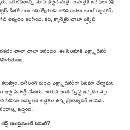
నారు. ఒక జీవితాన్ని చూసి వచ్చిన పాత్ర. ఆ పాత్రకి ఒక ఫిలాసఫీ
క్టర్. హీరో ఎలా ఎదుర్కోగలడు అనిపించేలా ఉండే క్యారెక్టర్.
ోచ్ అవ్వడం జరిగింది. కథ, క్యారెక్టర్ చాలా ఎక్సైట్
దొరకడం చాలా చాలా ఆనందం. ఈ సినిమాకి ఎక్స్ట్రాడినరీ
నసాగుతుంది.
ుస్తాం. బిగినింగ్ నుంచి ఎక్స్ట్రాడినరీగా సినిమా చేద్దామని
వం ఇచ్చి సపోర్ట్ చేశారు. ఆయన అంత స్వేచ్ఛ ఇవ్వడం వల్ల
చి సినిమా ఇవ్వాలనే ఉద్దేశం ఉన్న ప్రొడ్యూసర్ ఆయన.
దాన్ని ఇచ్చింది.
 బెస్ట్ కాంప్లిమెంట్ ఏమిటి?