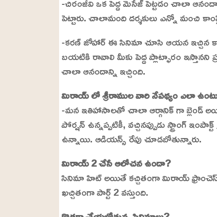
-చిరంజీవి ఒక పెద్ద మెసేజ్ పెట్టడం చాలా ఆనందా
పెట్టారు. చాలామంది దర్శకులు ఎన్నో మంచి కాంప్ల
-కరణ్ జోహార్ ఈ సినిమా చూసి ఆయన ఇచ్చిన కాంప్ల
బయటికి రావాలి మీకు పెద్ద ప్లాట్ఫారం ఇస్తానన
చాలా ఆనందాన్ని ఇచ్చింది.
మిరాయ్ లో శ్రీరాముల వారి నేపథ్యం ఎలా ఉంట
-మన ఇతిహాసాలతో చాలా ఆర్గానిక్ గా బ్లెండ్ అ
పోర్షన్ ఉన్నప్పటికీ, వచ్చినప్పుడు స్ట్రాంగ్ ఇంపాక్
ఉన్నాయి. ఆడియన్స్ రేపు చూడబోతున్నారు.
మిరాయ్ 2 చేసే ఆలోచన ఉందా?
సినిమా హిట్ అయితే కచ్చితంగా మిరాయ్ ఫ్రాంచెస్ అయ్
ఖచ్చితంగా పార్ట్ 2 వస్తుంది.
కొత్తగా చేయబోతున్న సినిమాలు?