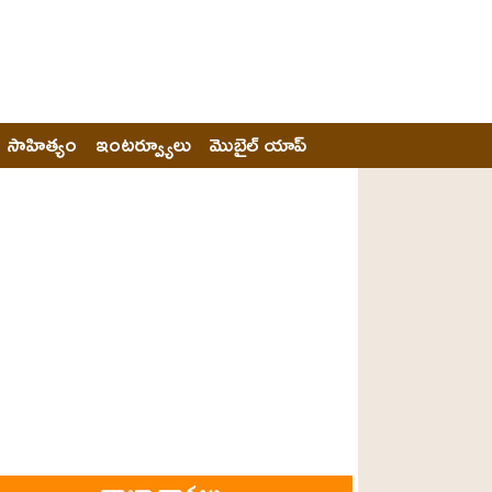
సాహిత్యం
ఇంటర్వ్యూలు
మొబైల్ యాప్