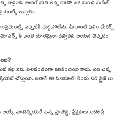
న్ని ఇచ్చింది. అలాగే నాని అన్న కూడా ఒక మంచి మెసేజ్
ిమెంట్స్ ఇచ్చారు.
ిమెంట్స్ ఎప్పటికీ మర్చిపోలేను. మీలాంటి ఫిలిం మేకర్స్
ి ప్రమోషన్స్ కి ఎంత దూరమైనా వస్తానని ఆయన చెప్పడం
ుంది?
యిన కథ ఇది. బలవంతంగా ఇరికించింది కాదు. అది చిన్న
ట్ క్రియేట్ చేస్తుంది. అలాగే ఈ సినిమాలో రెండు సర్ ప్రైజ్ లు
యే పొటెన్షియల్ ఉన్న ప్రాజెక్టు. ప్రేక్షకులు ఆదరిస్తే