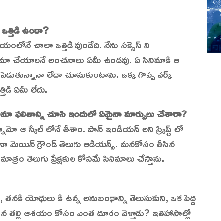
ఒత్తిడి ఉందా?
ంలోనే చాలా ఒత్తిడి వుండేది. నేను సక్సెస్ ని
ినిమా చేయాలనే అంచనాలు ఏమీ ఉండవు. ఏ సినిమాకి ఆ
 పెడుతున్నానా లేదా చూసుకుంటాను. ఒక్క గొప్ప వర్క్
్తిడి ఏమీ లేదు.
నిమా ఫలితాన్ని చూసి ఇందులో ఏమైనా మార్పులు చేశారా?
మో ఆ స్కేల్ లోనే తీశాం. పాన్ ఇండియన్ అని స్క్రిప్ట్ లో
 నా మెయిన్ గ్రౌండ్ తెలుగు ఆడియన్స్. మనకోసం తీసిన
త్రం తెలుగు ప్రేక్షకుల కోసమే సినిమాలు చేస్తాను.
, తనకి యోధులు కి ఉన్న అనుబంధాన్ని తెలుసుకుని, ఒక పెద్ద
న తల్లి ఆశయం కోసం ఎంత దూరం వెళ్తాడు? ఇతిహాసాల్లో