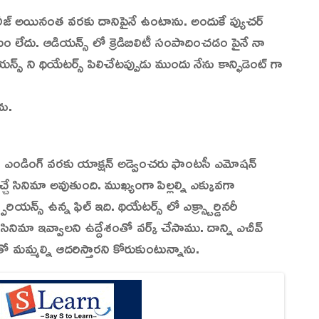
ిలీజ్ అయినంత వరకు దానిపైనే ఉంటాను. అందుకే ప్యుచర్
 లేదు. ఆడియన్స్ లో క్రెడిబిలిటీ సంపాదించడం పైనే నా
స్ ని థియేటర్స్ పిలిచేటప్పుడు ముందు నేను కాన్ఫిడెంట్ గా
ను.
్ నుంచి ఎండింగ్ వరకు యాక్షన్ అడ్వెంచరు ఫాంటసీ ఎమోషన్
ే సినిమా అవుతుంది. ముఖ్యంగా పిల్లల్ని ఎక్కువగా
యన్స్ ఉన్న ఫిల్ ఇది. థియేటర్స్ లో ఎక్స్ట్రార్డినరీ
ి సినిమా ఇవ్వాలని ఉద్దేశంతో వర్క్ చేసాము. దాన్ని ఎచీవ్
మతో మమ్మల్ని ఆదరిస్తారని కోరుకుంటున్నాను.