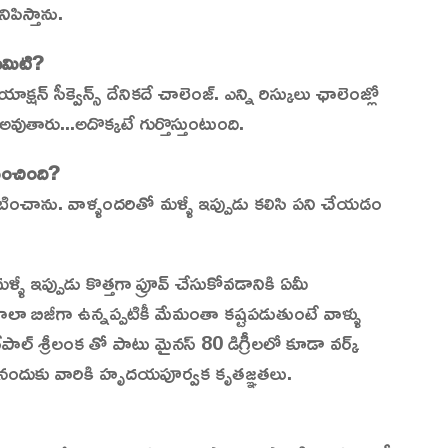
ిపిస్తాను.
ఏమిటి?
క్షన్ సీక్వెన్స్ దేనికదే చాలెంజ్. ఎన్ని రిస్కులు ఛాలెంజ్లో
 అవుతారు...అదొక్కటే గుర్తొస్తుంటుంది.
ించింది?
 నటించాను. వాళ్ళందరితో మళ్ళీ ఇప్పుడు కలిసి పని చేయడం
ళీ ఇప్పుడు కొత్తగా ప్రూవ్ చేసుకోవడానికి ఏమీ
లా బిజీగా ఉన్నప్పటికీ మేమంతా కష్టపడుతుంటే వాళ్ళు
్ శ్రీలంక తో పాటు మైనస్ 80 డిగ్రీలలో కూడా వర్క్
ేసినందుకు వారికి హృదయపూర్వక కృతజ్ఞతలు.