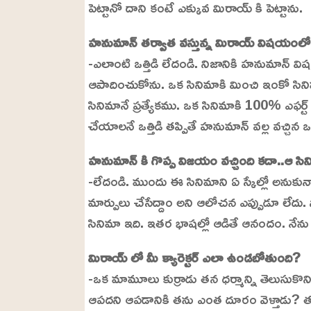
పెట్టానో దాని కంటే ఎక్కువ మిరాయ్ కి పెట్టాను.
.
6
3
%
హనుమాన్ తర్వాత వస్తున్న మిరాయ్ విషయంలో 
-ఎలాంటి ఒత్తిడి లేదండి. నిజానికి హనుమాన్ విషయ
ఆపాదించుకోను. ఒక సినిమాకి మించి ఇంకో స
సినిమానే ప్రత్యేకము. ఒక సినిమాకి 100% ఎఫర్ట్
చేయాలనే ఒత్తిడి తప్పితే హనుమాన్ వల్ల వచ్చిన ఒత
హనుమాన్ కి గొప్ప విజయం వచ్చింది కదా..ఆ సి
-లేదండి. ముందు ఈ సినిమాని ఏ స్కేల్లో అనుకున్నా
మార్పులు చేసేద్దాం అని ఆలోచన ఎప్పుడూ లేదు.
సినిమా ఇది. ఇతర భాషల్లో ఆడితే ఆనందం. నేను మా
మిరాయ్ లో మీ క్యారెక్టర్ ఎలా ఉండబోతుంది?
-ఒక మామూలు కుర్రాడు తన ధర్మాన్ని తెలుసుకొని
ఆపదని ఆపడానికి తను ఎంత దూరం వెళ్తాడు? త