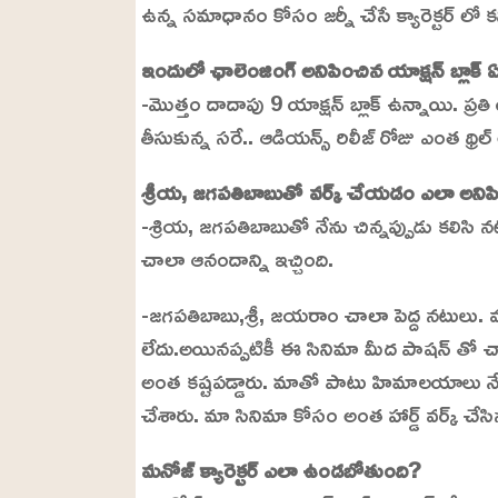
ఉన్న సమాధానం కోసం జర్నీ చేసే క్యారెక్టర్ లో కన
ఇందులో ఛాలెంజింగ్ అనిపించిన యాక్షన్ బ్లాక్ 
-మొత్తం దాదాపు 9 యాక్షన్ బ్లాక్ ఉన్నాయి. ప్రతి యా
తీసుకున్న సరే.. ఆడియన్స్ రిలీజ్ రోజు ఎంత థ్రిల్
శ్రీయ, జగపతిబాబుతో వర్క్ చేయడం ఎలా అనిప
-శ్రియ, జగపతిబాబుతో నేను చిన్నప్పుడు కలిసి
చాలా ఆనందాన్ని ఇచ్చింది.
-జగపతిబాబు,శ్రీ, జయరాం చాలా పెద్ద నటులు. మళ్
లేదు.అయినప్పటికీ ఈ సినిమా మీద పాషన్ తో చా
అంత కష్టపడ్డారు. మాతో పాటు హిమాలయాలు నేపాల
చేశారు. మా సినిమా కోసం అంత హార్డ్ వర్క్ చ
మనోజ్ క్యారెక్టర్ ఎలా ఉండబోతుంది?