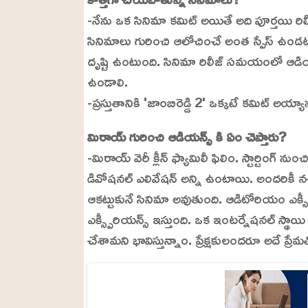
-నేను ఒక సినిమా కమిట్ అయితే అది పూర్తయి ర
సినిమాలు గురించి ఆలోచించే అంత స్పేస్ ఉండటం
దృష్టి ఉంటుంది. సినిమా రిలీజ్ సమయంలో ఆడియన్
ఉండాలి.
-ప్రస్తుతానికి 'జాంబిరెడ్డి 2' ఒక్కటే కమిట్ అయ్యా
మిరాయ్ గురించి ఆడియన్స్ కి ఏం చెప్తారు?
-మిరాయ్ వెరీ క్లీన్ ఫ్యామిలీ ఫిలిం. స్టార్టింగ
డివోషనల్ ఎలివేషన్ అన్ని ఉంటాయి. అందరికీ నచ్చ
ఆకట్టుకునే సినిమా అవుతుంది. ఆడిటోరియం ఎక్స్పీరి
ఎక్స్పీరియన్స్ ఇస్తుంది. ఒక ఇంటర్నేషనల్ స్థాయ
చేశామని భావిస్తున్నాం. ప్రేక్షకులందరూ అదే ప్రే