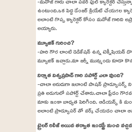
-మనోజ్ గారు చాలా పవర్ ఫుల్ క్యారెక్టర్ చేస్తున్
ఉంటుంది.ఒక పెద్ద డేంజర్ క్రియేట్ చేయగల క్యారె
అలాంటి గొప్ప క్యారెక్టర్ కోసం మనోజ్ గారిని అప్ర
అయ్యారు.
మ్యూజిక్ గురించి?
-హరి గౌర లాంటి డెడికేషన్ ఉన్న టెక్నీషియన్ 
మ్యూజిక్ ఇచ్చాడు.మా జర్నీ మున్ముందు కూడా కొ
నిర్మాత విశ్వప్రసాద్ గారి సపోర్ట్ ఎలా వుంది?
-చాలా అరుదుగా ఇలాంటి పాషన్ ప్రొడ్యూసర్స్ ని కల
ప్రతి అడుగులో సపోర్ట్ చేశారు.చాలా ఫ్రీడం గౌర
మాకు ఇంకా బాధ్యత పెరిగింది. ఆడియన్స్ కి మం
అలాంటి ప్రొడ్యూసర్ తో వర్క్ చేయడం చాలా ఆనం
ట్రైలర్ రిలీజ్ అయిన తర్వాత ఇండస్ట్రీ నుంచి వచ్చిన