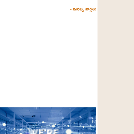
- మరిన్ని వార్తలు