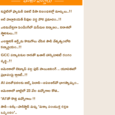
తాజా వార్తలు
కువైట్‌లో ఫ్యామిలీ విజిట్ వీసా నిబంధనల్లో మార్పులు..!!
అల్ హల్లానియత్ దీవుల వద్ద నౌక ప్రమాదం..!!
ఎనిమిదేళ్లుగా పెండింగ్‌లో మసీదుల నిర్మాణం.. నిరాశలో
స్థానికులు..!!
ఎలక్ట్రానిక్ ఆర్ట్స్‌ను కొనుగోలు చేసిన సౌదీ నేతృత్వంలోని
కన్సార్టియం..!!
GCC పర్యాటకుల రాకతో ఖతార్ హాస్పిటాలిటీ రంగం
వృద్ధి..!!
అమెరికాలో లెట్యూస్ వల్ల ఫుడ్ పాయిజనింగ్ .. యూఏఈలో
ప్రభావంపై క్లారిటీ..!!
AI పరిశోధనలకు బిట్స్ పిలానీ–ఐఏఐఆర్‌వో భాగస్వామ్యం..
అమెరికాలో జూలైలో 23 వేల ఉద్యోగాల కోత..
'AI'తో కొత్త ఉద్యోగాలు !!
సౌదీ–టర్కీ–పాకిస్థాన్ మధ్య 'మక్కా సంయుక్త రక్షణ
ఒప్పందం'..