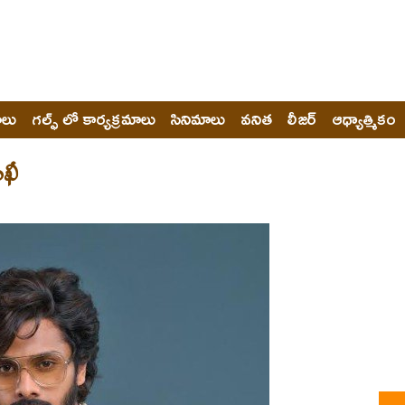
ోలు
గల్ఫ్ లో కార్యక్రమాలు
సినిమాలు
వనిత
లీజర్
ఆధ్యాత్మికం
ఖీ