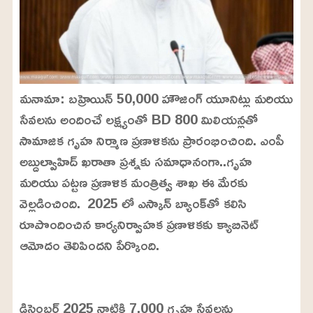
మనామా: బహ్రెయిన్ 50,000 హౌజింగ్ యూనిట్లు మరియు
సేవలను అందించే లక్ష్యంతో BD 800 మిలియన్లతో
సామాజిక గృహ నిర్మాణ ప్రణాళికను ప్రారంభించింది. ఎంపీ
అబ్దుల్వాహిద్ ఖరాతా ప్రశ్నకు సమాధానంగా..గృహ
మరియు పట్టణ ప్రణాళిక మంత్రిత్వ శాఖ ఈ మేరకు
వెల్లడించింది. 2025 లో ఎస్కాన్ బ్యాంక్‌తో కలిసి
రూపొందించిన కార్యనిర్వాహక ప్రణాళికకు క్యాబినెట్
ఆమోదం తెలిపిందని పేర్కొంది.
L
o
/
U
a
డిసెంబర్ 2025 నాటికి 7,000 గృహ సేవలను
n
d