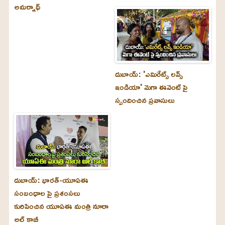
అమర్నాథ్
దుబాయ్‌: 'ఎమిరేట్స్ లవ్స్
ఇండియా' మెగా ఈవెంట్ పై
స్పందించిన ప్రవాసులు
దుబాయ్‌: భారత్-యూఏఈ
సంబంధాల పై ప్రశంసలు
కురిపించిన యూఏఈ మంత్రి నూరా
అల్‌ కాబీ