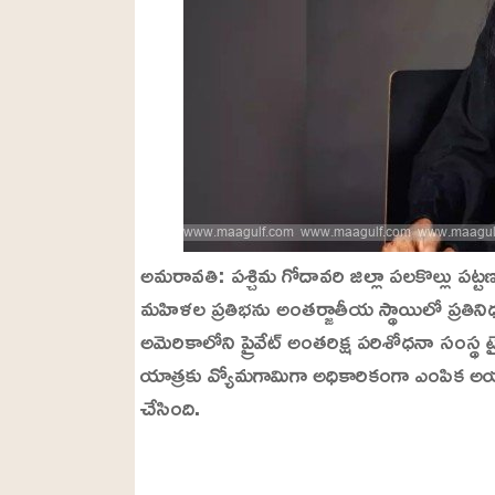
అమరావతి: పశ్చిమ గోదావరి జిల్లా పలకొల్లు పట్
మహిళల ప్రతిభను అంతర్జాతీయ స్థాయిలో ప్రతిన
అమెరికాలోని ప్రైవేట్ అంతరిక్ష పరిశోధనా సంస్థ ట
యాత్రకు వ్యోమగామిగా అధికారికంగా ఎంపిక అయ
చేసింది.
L
o
/