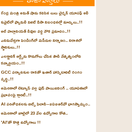
తాజా వార్తలు
కేంద్ర మంత్రి అమిత్ షాను కలిసిన లులు చైర్మన్ యూసఫ్ అలీ
కువైట్‌లో ఫ్యామిలీ విజిట్ వీసా నిబంధనల్లో మార్పులు..!!
అల్ హల్లానియత్ దీవుల వద్ద నౌక ప్రమాదం..!!
ఎనిమిదేళ్లుగా పెండింగ్‌లో మసీదుల నిర్మాణం.. నిరాశలో
స్థానికులు..!!
ఎలక్ట్రానిక్ ఆర్ట్స్‌ను కొనుగోలు చేసిన సౌదీ నేతృత్వంలోని
కన్సార్టియం..!!
GCC పర్యాటకుల రాకతో ఖతార్ హాస్పిటాలిటీ రంగం
వృద్ధి..!!
అమెరికాలో లెట్యూస్ వల్ల ఫుడ్ పాయిజనింగ్ .. యూఏఈలో
ప్రభావంపై క్లారిటీ..!!
AI పరిశోధనలకు బిట్స్ పిలానీ–ఐఏఐఆర్‌వో భాగస్వామ్యం..
అమెరికాలో జూలైలో 23 వేల ఉద్యోగాల కోత..
'AI'తో కొత్త ఉద్యోగాలు !!