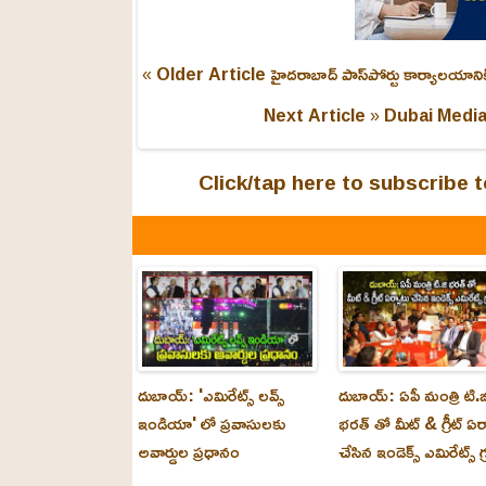
« Older Article
హైదరాబాద్ పాస్‌పోర్టు కార్యాలయాని
Next Article »
Dubai Medi
Click/tap here to subscribe
దుబాయ్: 'ఎమిరేట్స్ లవ్స్
దుబాయ్: ఏపీ మంత్రి టి.జ
ఇండియా' లో ప్రవాసులకు
భరత్ తో మీట్ & గ్రీట్ ఏర
అవార్డుల ప్రధానం
చేసిన ఇండెక్స్ ఎమిరేట్స్ గ్