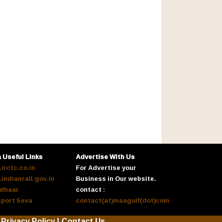
a Useful Links
Advertise With Us
irctc.co.in
For Advertise your
indianrail.gov.in
Business in Our website.
dhaar
contact :
port Seva
contact(at)maagulf(dot)com
Privacy Policy
|
Contact Us