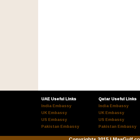
UAE Useful Links
Qatar Useful Links
India Embassy
India Embassy
UK Embassy
UK Embassy
US Embassy
US Embassy
Pakistan Embassy
Pakistan Embassy
Copyrights 2015 | MaaGulf.c