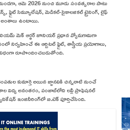
రగనుండగా, ఆమె 2026 నుంచి మూడు సంవత్సరాల పాటు
్, ఫ్లైట్ సిమ్యూలేషన్, మెడికల్-సైకాలజికల్ ట్రైనింగ్, లైఫ్
్టమైన అంశాలు ఉంటాయి.
ియమ్ మెక్ ఆర్థర్ జూనియర్ ప్రధాన వ్యోమగామిగా
 నిర్వహించే ఈ ఆర్బిటల్ ఫ్లైట్, శాస్త్రీయ ప్రయోగాలు,
ే విధంగా రూపొందించబడుతోంది.
వాస్ దంపతుల కుమార్తె అయిన జ్ఞానవికి చిన్ననాటి నుంచే
ఠశాల విద్య అనంతరం, పంజాబ్‌లోని లవ్లీ ప్రొఫెషనల్
ికేషన్ ఇంజినీరింగ్‌లో బి.టెక్ పూర్తిచేసింది.