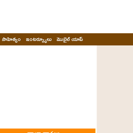
సాహిత్యం
ఇంటర్వ్యూలు
మొబైల్ యాప్