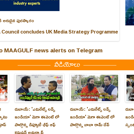
కి అరుదైన పురస్కారం
a Council concludes UK Media Strategy Programme
 to MAAGULF news alerts on Telegram
వీడియోలు
ి
దుబాయ్‌: 'ఎమిరేట్స్ లవ్స్
దుబాయ్‌: 'ఎమిరేట్స్ లవ్స్
దుబాయ
్పాటు
ఇండియా' మెగా ఈవెంట్ లో
ఇండియా' మెగా ఈవెంట్ లో
ఇండి
రూప్
పాల్గొన్న డిప్యూటీ ఛీఫ్ ఆఫ్
పాల్గొన్న బాబా రామ్ దేవ్
స్పం
కమిషన్ అమర్నాథ్