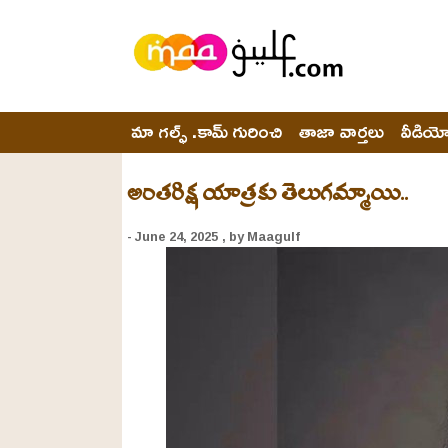
మా గల్ఫ్ .కామ్ గురించి
తాజా వార్తలు
వీడియ
అంతరిక్ష యాత్రకు తెలుగమ్మాయి..
- June 24, 2025
, by Maagulf