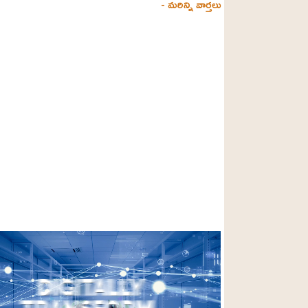
- మరిన్ని వార్తలు