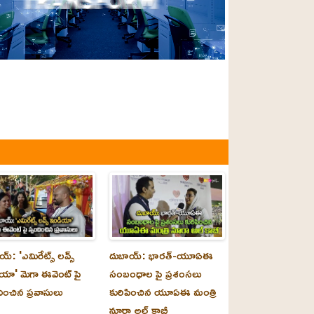
్‌: 'ఎమిరేట్స్ లవ్స్
దుబాయ్‌: భారత్-యూఏఈ
యా' మెగా ఈవెంట్ పై
సంబంధాల పై ప్రశంసలు
దించిన ప్రవాసులు
కురిపించిన యూఏఈ మంత్రి
నూరా అల్‌ కాబీ