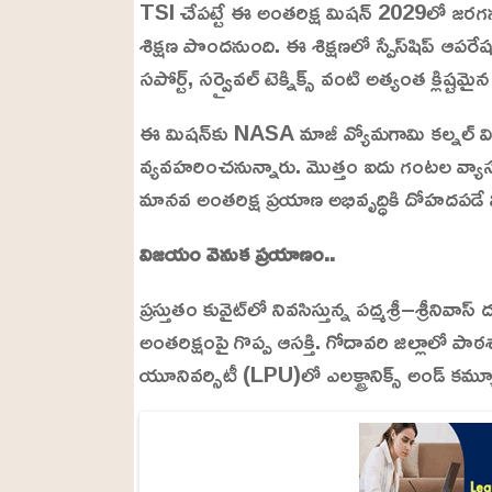
U
a
TSI చేపట్టే ఈ అంతరిక్ష మిషన్ 2029లో జ
n
d
m
e
శిక్షణ పొందనుంది. ఈ శిక్షణలో స్పేస్‌షిప్ ఆపరేషన్స
u
d
t
:
సపోర్ట్, సర్వైవల్ టెక్నిక్స్ వంటి అత్యంత క్లిష
e
2
4
.
ఈ మిషన్‌కు NASA మాజీ వ్యోమగామి కల్నల్ విల
6
3
%
వ్యవహరించనున్నారు. మొత్తం ఐదు గంటల వ్యాసంలో
మానవ అంతరిక్ష ప్రయాణ అభివృద్ధికి దోహదపడ
విజయం వెనుక ప్రయాణం..
ప్రస్తుతం కువైట్‌లో నివసిస్తున్న పద్మశ్రీ–శ్రీని
అంతరిక్షంపై గొప్ప ఆసక్తి. గోదావరి జిల్లాలో పా
యూనివర్సిటీ (LPU)లో ఎలక్ట్రానిక్స్ అండ్ కమ్యూన