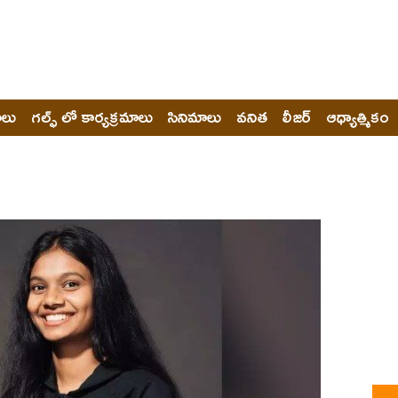
ోలు
గల్ఫ్ లో కార్యక్రమాలు
సినిమాలు
వనిత
లీజర్
ఆధ్యాత్మికం