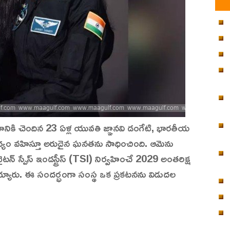
టణానికి చెందిన 23 ఏళ్ల యువతి జ్ఞానవి డంగేటి, భారతీయ
ిధ్యం వహిస్తూ అరుదైన ఘనతను సాధించింది. ఆమెను
ైటన్ స్పేస్ ఇండస్ట్రీస్ (TSI) నిర్వహించే 2029 అంతరిక్ష
్యారు. ఈ సందర్భంగా సంస్థ ఒక ప్రకటనను విడుదల