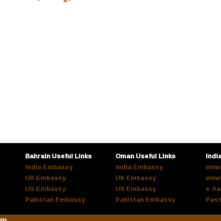
Bahrain Useful Links
Oman Useful Links
Indi
India Embassy
India Embassy
www.
UK Embassy
UK Embassy
www.
US Embassy
US Embassy
e-Aa
Pakistan Embassy
Pakistan Embassy
Pass
om