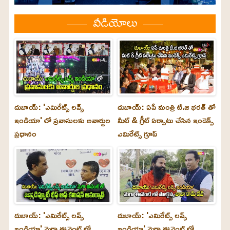
వీడియోలు
దుబాయ్: 'ఎమిరేట్స్ లవ్స్
దుబాయ్: ఏపీ మంత్రి టి.జి భరత్ తో
ఇండియా' లో ప్రవాసులకు అవార్డుల
మీట్ & గ్రీట్ ఏర్పాటు చేసిన ఇండెక్స్
ప్రధానం
ఎమిరేట్స్ గ్రూప్
దుబాయ్‌: 'ఎమిరేట్స్ లవ్స్
దుబాయ్‌: 'ఎమిరేట్స్ లవ్స్
ఇండియా' మెగా ఈవెంట్ లో
ఇండియా' మెగా ఈవెంట్ లో