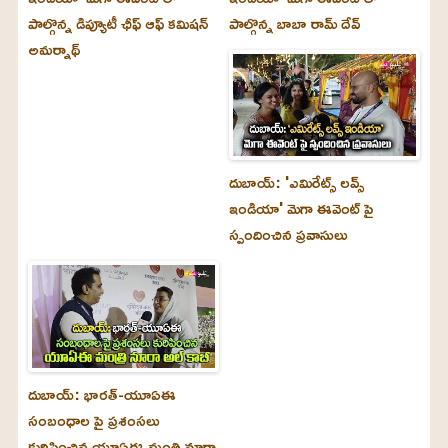
పాల్గొన్న డిప్యూటీ ఛీఫ్ ఆఫ్ కమిషన్
పాల్గొన్న బాబా రామ్ దేవ్
అమర్నాథ్
దుబాయ్‌: 'ఎమిరేట్స్ లవ్స్
ఇండియా' మెగా ఈవెంట్ పై
స్పందించిన ప్రవాసులు
దుబాయ్‌: భారత్-యూఏఈ
సంబంధాల పై ప్రశంసలు
కురిపించిన యూఏఈ మంత్రి నూరా