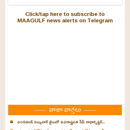
Click/tap here to subscribe to
MAAGULF news alerts on Telegram
తాజా వార్తలు
అండమాన్ సెల్యులార్ జైలులో ఉపరాష్ట్రపతి సీపీ రాధాకృష్ణన్..