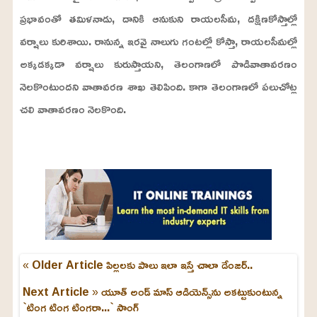
ప్రభావంతో తమిళనాడు, దానికి ఆనుకుని రాయలసీమ, దక్షిణకోస్తాల్లో
వర్షాలు కురిశాయి. రానున్న ఇరవై నాలుగు గంటల్లో కోస్తా, రాయలసీమల్లో
అక్కడక్కడా వర్షాలు కురుస్తాయని, తెలంగాణలో పొడివాతావరణం
నెలకొంటుందని వాతావరణ శాఖ తెలిపింది. కాగా తెలంగాణలో పలుచోట్ల
చలి వాతావరణం నెలకొంది.
L
o
/
U
a
n
d
m
e
u
d
t
:
e
2
2
.
9
9
« Older Article
పిల్లలకు పాలు ఇలా ఇస్తే చాలా డేంజర్..
%
Next Article »
యూత్ అండ్ మాస్ ఆడియెన్స్‌ను అకట్టుకుంటున్న
`టింగ టింగ టింగ‌రా...` సాంగ్‌