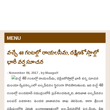
MENU
వచ్చే 48 గంటల్లో రాయలసీమ, దక్షిణకోస్తాల్లో
భారీ వర్ష సూచన
- November 06, 2017
, by Maagulf
మలయా ద్వీపకల్పంలో అల్పపీడనం స్థిరంగా కొనసాగుతుంది. ఇది వచ్చే 48
గంటల్లో అండమాన్‌ సముద్రంలోకి ప్రవేశించనున్నది. తరువాత అల్పపీడనం
బలపడే అవకాశం ఉందని వాతావరణ శాఖ తెలిపింది. కాగా శ్రీలంక
సమీపంలోని నైరుతి బంగాళాఖాతంలో అల్పపీడనద్రోణి ఏర్పడింది. దీని