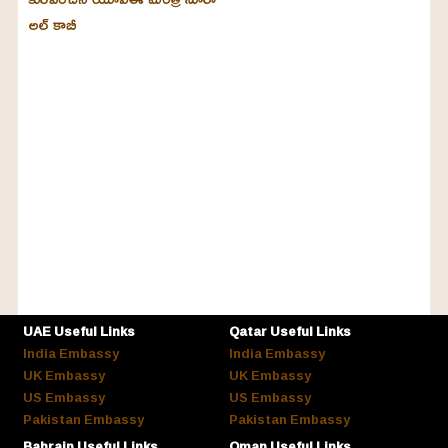
అల్‌ కాబీ
UAE Useful Links
Qatar Useful Links
India Embassy
India Embassy
UK Embassy
UK Embassy
US Embassy
US Embassy
Pakistan Embassy
Pakistan Embassy
Bahrain Useful Links
Oman Useful Links