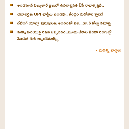
అండమాన్ సెల్యులార్ జైలులో ఉపరాష్ట్రపతి సీపీ రాధాకృష్ణన్..
యూజర్లకు UPI ఛార్జీలు ఉండవు.. కేంద్రం మరోసారి క్లారిటీ
డేటింగ్ యాప్లో పురుషులకు అందంతో వల...రూ.6 కోట్లు వసూళ్లు
మక్కా సంయుక్త రక్షణ ఒప్పందం..మూడు దేశాల జెండా రంగుల్లో
మెరిసిన సౌదీ ల్యాండ్‌మార్క్స్
- మరిన్ని వార్తలు