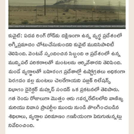
కువైట్: ఏడవ రింగ్ రోడ్‌కు దక్షిణంగా ఉన్న వ్యర్థ ప్రదేశంలో
అగ్నిప్రమాదం చోటుచేసుకుందని కువైట్ మునిసిపాలిటీ
తెలిపింది. వెంటనే స్పందించిన సిబ్బంది ఆ ప్రదేశంలో ఉన్న
మున్సిపల్ పరికరాలతో మంటలను ఆర్పివేశారని తెలిపింది.
మండే వ్యర్థాలతో బహిరంగ ప్రదేశాల్లో ఉష్ణోగ్రతలు అధికంగా
పెరగడం వల్ల మంటలు చెలరేగాయని పబ్లిక్ రిలేషన్స్
విభాగం డైరెక్టర్ మహ్మద్ సందన్ ఒక ప్రకటనలో తెలిపారు.
గత రెండు రోజులుగా మొత్తం ఆరు గవర్నరేట్‌లలోని వాణిజ్య
మరియు నివాస ప్రాపర్టీల ముందు నుండి తొలగించబడిన
శిథిలాలు, వ్యర్థాల పరిమాణం గణనీయంగా పెరుగుతున్నట్లు
నివేదించింది.