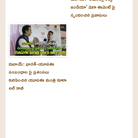
ఇండియా' మెగా ఈవెంట్ పై
స్పందించిన ప్రవాసులు
దుబాయ్‌: భారత్-యూఏఈ
సంబంధాల పై ప్రశంసలు
కురిపించిన యూఏఈ మంత్రి నూరా
అల్‌ కాబీ