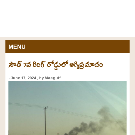
MENU
సౌత్ 7వ రింగ్ రోడ్డులో అగ్నిప్రమాదం
- June 17, 2024
, by Maagulf