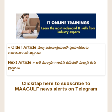
L
o
/
U
a
n
d
m
e
u
d
t
:
e
2
4
.
6
3
« Older Article
షార్జా విమానాశ్రయంలో ప్రయాణికులకు
%
బహుమతులతో స్వాగతం
Next Article »
అల్ ముర్తాఫా గారిసన్ మసీదులో సుల్తాన్ ఈద్
ప్రార్థనలు
Click/tap here to subscribe to
MAAGULF news alerts on Telegram