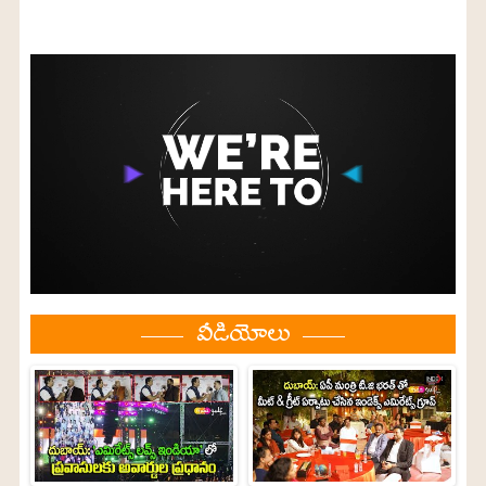
వీడియోలు