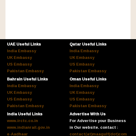
UAE Useful Links
Qatar Useful Links
India Embassy
India Embassy
UK Embassy
UK Embassy
US Embassy
US Embassy
Pakistan Embassy
Pakistan Embassy
Bahrain Useful Links
Oman Useful Links
India Embassy
India Embassy
UK Embassy
UK Embassy
US Embassy
US Embassy
Pakistan Embassy
Pakistan Embassy
India Useful Links
Advertise With Us
www.irctc.co.in
For Advertise your Business
www.indianrail.gov.in
in Our website. contact :
e-Aadhaar
contact(at)maagulf(dot)com