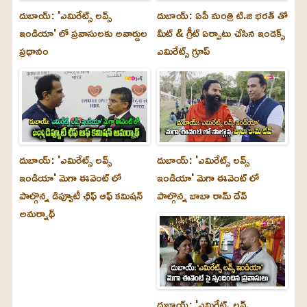
దుబాయ్: 'ఎమిరేట్స్ లవ్స్
దుబాయ్: ఏపీ మంత్రి టి.జి భరత్ తో
ఇండియా' లో ప్రవాసులకు అవార్డుల
మీట్ & గ్రీట్ ఏర్పాటు చేసిన ఇండెక్స్
ప్రధానం
ఎమిరేట్స్ గ్రూప్
దుబాయ్‌: 'ఎమిరేట్స్ లవ్స్
దుబాయ్‌: 'ఎమిరేట్స్ లవ్స్
ఇండియా' మెగా ఈవెంట్ లో
ఇండియా' మెగా ఈవెంట్ లో
పాల్గొన్న డిప్యూటీ ఛీఫ్ ఆఫ్ కమిషన్
పాల్గొన్న బాబా రామ్ దేవ్
అమర్నాథ్
దుబాయ్‌: 'ఎమిరేట్స్ లవ్స్