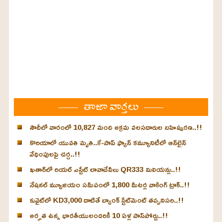
తాజా వార్తలు
సౌదీలో వారంలో 10,827 మంది అక్రమ వలసదారుల బహిష్కరణ..!!
కొరియాలో యువతి మృతి..కే-పాప్ ఫ్యాన్‌ కమ్యూనిటీలో ఆన్‌లైన్
వేధింపులపై చర్చ..!!
ఖతార్‌లో రియల్ ఎస్టేట్ లావాదేవీలు QR333 మిలియన్లు..!!
నేషనల్ మ్యూజియం సమీపంలో 1,800 మీటర్ల వాకింగ్ ట్రాక్..!!
కువైట్‌లో KD3,000 దాటితే బ్యాంక్ స్టేట్‌మెంట్ తప్పనిసరి..!!
అర్హత ఉన్న భారతీయులందరికీ 10 ఏళ్ల పాస్‌పోర్టు..!!