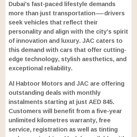
U
a
Dubai’s fast-paced lifestyle demands
n
d
m
e
more than just transportation—drivers
u
d
t
:
seek vehicles that reflect their
e
2
4
personality and align with the city’s spirit
.
6
of innovation and luxury. JAC caters to
3
%
this demand with cars that offer cutting-
edge technology, stylish aesthetics, and
exceptional reliability.
Al Habtoor Motors and JAC are offering
outstanding deals with monthly
instalments starting at just AED 845.
Customers will benefit from a five-year
unlimited kilometres warranty, free
service, registration as well as tinting