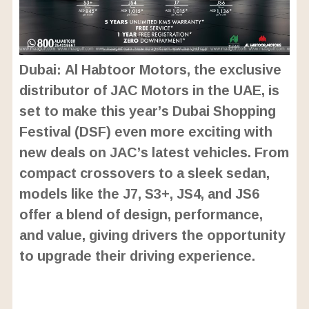
Dubai: Al Habtoor Motors, the exclusive
distributor of JAC Motors in the UAE, is
set to make this year’s Dubai Shopping
Festival (DSF) even more exciting with
new deals on JAC’s latest vehicles. From
compact crossovers to a sleek sedan,
models like the J7, S3+, JS4, and JS6
offer a blend of design, performance,
and value, giving drivers the opportunity
to upgrade their driving experience.
L
o
/