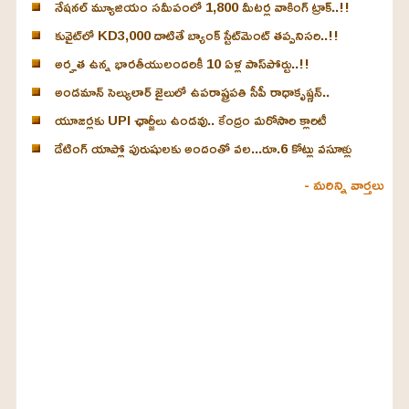
నేషనల్ మ్యూజియం సమీపంలో 1,800 మీటర్ల వాకింగ్ ట్రాక్..!!
కువైట్‌లో KD3,000 దాటితే బ్యాంక్ స్టేట్‌మెంట్ తప్పనిసరి..!!
అర్హత ఉన్న భారతీయులందరికీ 10 ఏళ్ల పాస్‌పోర్టు..!!
అండమాన్ సెల్యులార్ జైలులో ఉపరాష్ట్రపతి సీపీ రాధాకృష్ణన్..
యూజర్లకు UPI ఛార్జీలు ఉండవు.. కేంద్రం మరోసారి క్లారిటీ
డేటింగ్ యాప్లో పురుషులకు అందంతో వల...రూ.6 కోట్లు వసూళ్లు
- మరిన్ని వార్తలు