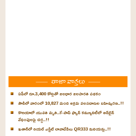
తాజా వార్తలు
ఏపీలో రూ.3,400 కోట్లతో జలధార జలహరతి పథకం
సౌదీలో వారంలో 10,827 మంది అక్రమ వలసదారుల బహిష్కరణ..!!
కొరియాలో యువతి మృతి..కే-పాప్ ఫ్యాన్‌ కమ్యూనిటీలో ఆన్‌లైన్
వేధింపులపై చర్చ..!!
ఖతార్‌లో రియల్ ఎస్టేట్ లావాదేవీలు QR333 మిలియన్లు..!!