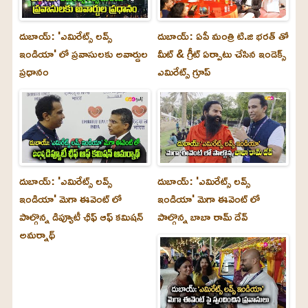
దుబాయ్: 'ఎమిరేట్స్ లవ్స్
దుబాయ్: ఏపీ మంత్రి టి.జి భరత్ తో
ఇండియా' లో ప్రవాసులకు అవార్డుల
మీట్ & గ్రీట్ ఏర్పాటు చేసిన ఇండెక్స్
ప్రధానం
ఎమిరేట్స్ గ్రూప్
దుబాయ్‌: 'ఎమిరేట్స్ లవ్స్
దుబాయ్‌: 'ఎమిరేట్స్ లవ్స్
ఇండియా' మెగా ఈవెంట్ లో
ఇండియా' మెగా ఈవెంట్ లో
పాల్గొన్న డిప్యూటీ ఛీఫ్ ఆఫ్ కమిషన్
పాల్గొన్న బాబా రామ్ దేవ్
అమర్నాథ్