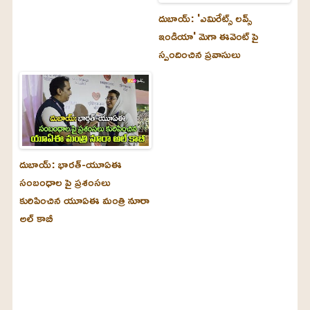
దుబాయ్‌: 'ఎమిరేట్స్ లవ్స్
ఇండియా' మెగా ఈవెంట్ పై
స్పందించిన ప్రవాసులు
దుబాయ్‌: భారత్-యూఏఈ
సంబంధాల పై ప్రశంసలు
కురిపించిన యూఏఈ మంత్రి నూరా
అల్‌ కాబీ