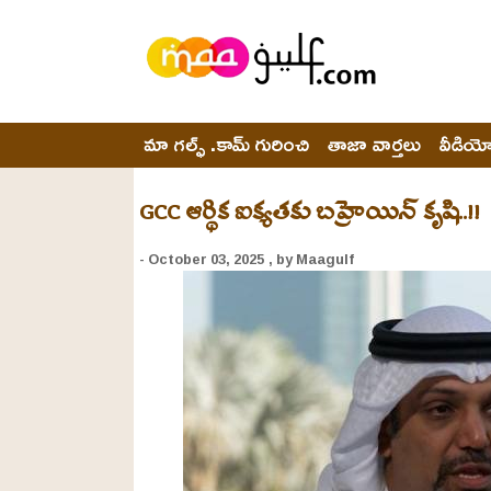
మా గల్ఫ్ .కామ్ గురించి
తాజా వార్తలు
వీడియ
GCC ఆర్థిక ఐక్యతకు బహ్రెయిన్ కృషి..!!
- October 03, 2025
, by Maagulf