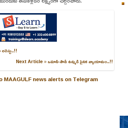
ుకు తీసుకెళ్లడం లక్ష్యంగా చర్చించారు.
రెస్టు..!!
Next Article »
ఒమానీ-సౌదీ ఉమ్మడి సైనిక వ్యాయామం..!!
 to MAAGULF news alerts on Telegram