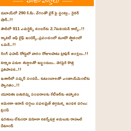
తాజా వార్తలు
దుబాయ్‌లో 290 కి.మీ. వేగంతో బైక్‌ పై స్టంట్లు.. రైడర్
షాక్..!!
సౌదీలో 911 ఎమర్జెన్సీ నంబర్‌కు 2.7మిలియన్ కాల్స్..!!
క్వాలిటీ ఆఫ్ లైఫ్ ఇండెక్స్‌..ప్రపంచంలో మూడో స్థానంలో
ఒమన్..!!
కింగ్ ఫహద్ రోడ్డులో వారం రోజులపాటు ట్రాఫిక్ ఆంక్షలు..!!
నిర్మాణ పనుల శబ్దాలతో ఇబ్బందులు.. తెరపైకి కొత్త
ప్రతిపాదన..!!
ఖతార్‌లో సమ్మర్ సందడి.. కుటుంబాలతో ఎంజాయ్‌మెంట్‌కు
స్వాగతం..!!
యూఏఈ బతుకమ్మ సంబరాలకు కేటీఆర్‌కు ఆహ్వానం
అమెరికా-ఇరాన్ చర్చలు సఫలమైతే తగ్గనున్న ఇంధన ధరలు:
ట్రంప్
షరతులు లేకుండా మహిళా రిజర్వేషన్ల అమలుకు రాహుల్
డిమాండ్