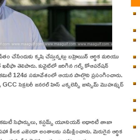
చేసేందుకు కృషి చేస్తున్నట్లు బహ్రెయిన్ ఆర్థిక మరియు
్ ఖలీఫా తెలిపారు. కువైట్‌లో జరిగిన గల్ఫ్ కోఆపరేషన్
ర కమిటీ 124వ సమావేశంలో ఆయన పాల్గొని ప్రసంగించారు.
 GCC సెక్రటరీ జనరల్ హిస్ ఎక్సలెన్సీ జాస్సిమ్ మొహమ్మద్
 కమిటీ సిఫార్సులు, కస్టమ్స్ యూనియన్ అథారిటీ తాజా
ల సహా కీలక ఎజెండా అంశాలను సమీక్షించారు. మెరుగైన ఆర్థిక