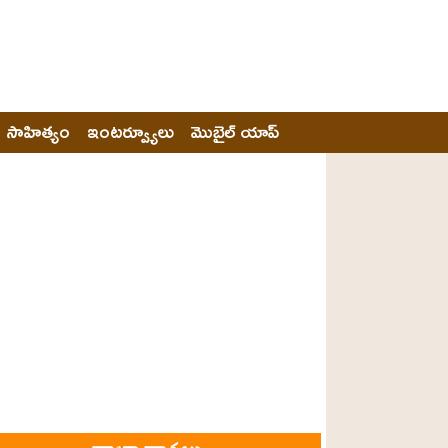
సాహిత్యం
ఇంటర్వ్యూలు
మొబైల్ యాప్