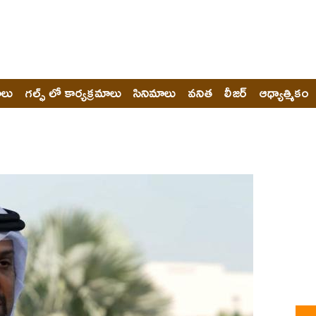
ోలు
గల్ఫ్ లో కార్యక్రమాలు
సినిమాలు
వనిత
లీజర్
ఆధ్యాత్మికం