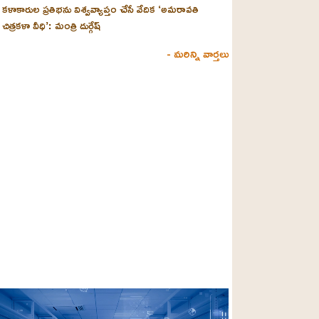
కళాకారుల ప్రతిభను విశ్వవ్యాప్తం చేసే వేదిక ‘అమరావతి
చిత్రకళా వీధి’: మంత్రి దుర్గేష్
- మరిన్ని వార్తలు