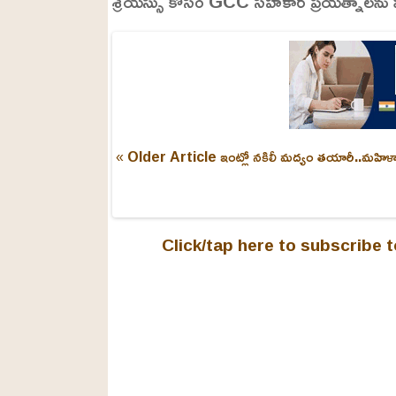
శ్రేయస్సు కోసం GCC సహకార ప్రయత్నాలను ముంద
e
2
4
.
6
3
%
« Older Article
ఇంట్లో నకిలీ మద్యం తయారీ..మహిళా అ
Click/tap here to subscribe