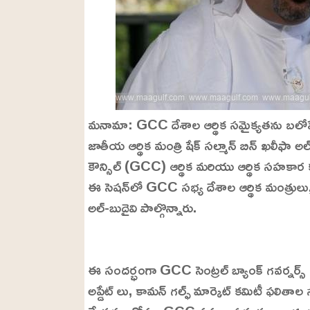
మనామా: GCC దేశాల ఆర్థిక సమైక్యతను బలోపేతం 
జాతీయ ఆర్థిక మంత్రి షేక్ సల్మాన్ బిన్ ఖలీఫా అల
కౌన్సిల్ (GCC) ఆర్థిక మరియు ఆర్థిక సహకా
ఈ సెషన్‌లో GCC సభ్య దేశాల ఆర్థిక మంత్రులు,
అల్-బుదైవి పాల్గొన్నారు.
L
o
/
U
a
ఈ సందర్భంగా GCC సెంట్రల్ బ్యాంక్ గవర్నర్స్
n
d
m
e
అప్డేట్ లు, కామన్ గల్ఫ్ మార్కెట్ కమిటీ ఫలితా
u
d
t
: