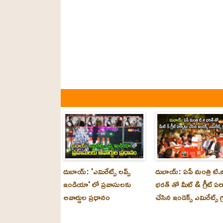
దుబాయ్: 'ఎమిరేట్స్ లవ్స్
దుబాయ్: ఏపీ మంత్రి టి.జ
ఇండియా' లో ప్రవాసులకు
భరత్ తో మీట్ & గ్రీట్ ఏర
అవార్డుల ప్రధానం
చేసిన ఇండెక్స్ ఎమిరేట్స్ గ్