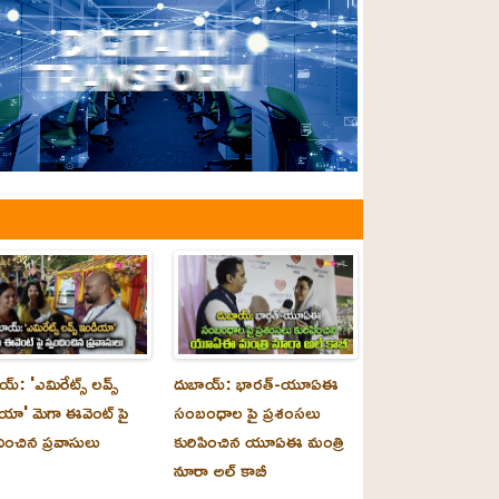
్‌: 'ఎమిరేట్స్ లవ్స్
దుబాయ్‌: భారత్-యూఏఈ
యా' మెగా ఈవెంట్ పై
సంబంధాల పై ప్రశంసలు
దించిన ప్రవాసులు
కురిపించిన యూఏఈ మంత్రి
నూరా అల్‌ కాబీ