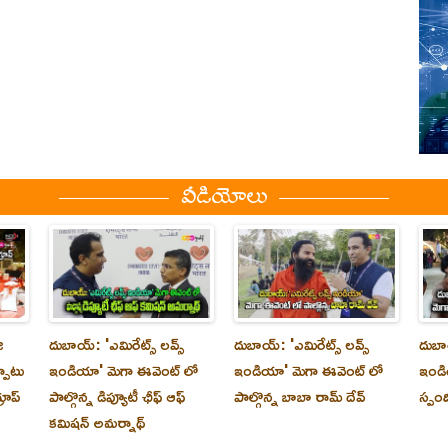
వీడియోలు
ి
దుబాయ్‌: 'ఎమిరేట్స్ లవ్స్
దుబాయ్‌: 'ఎమిరేట్స్ లవ్స్
దుబాయ
్పాటు
ఇండియా' మెగా ఈవెంట్ లో
ఇండియా' మెగా ఈవెంట్ లో
ఇండి
రూప్
పాల్గొన్న డిప్యూటీ ఛీఫ్ ఆఫ్
పాల్గొన్న బాబా రామ్ దేవ్
స్పం
కమిషన్ అమర్నాథ్