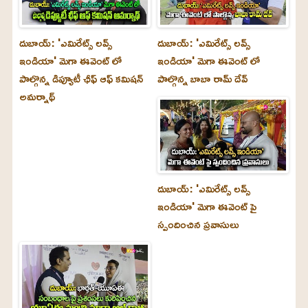
దుబాయ్‌: 'ఎమిరేట్స్ లవ్స్
దుబాయ్‌: 'ఎమిరేట్స్ లవ్స్
ఇండియా' మెగా ఈవెంట్ లో
ఇండియా' మెగా ఈవెంట్ లో
పాల్గొన్న డిప్యూటీ ఛీఫ్ ఆఫ్ కమిషన్
పాల్గొన్న బాబా రామ్ దేవ్
అమర్నాథ్
దుబాయ్‌: 'ఎమిరేట్స్ లవ్స్
ఇండియా' మెగా ఈవెంట్ పై
స్పందించిన ప్రవాసులు