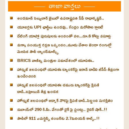
తాజా వార్తలు
అండమాన్ సెల్యులార్ జైలులో ఉపరాష్ట్రపతి సీపీ రాధాకృష్ణన్..
యూజర్లకు UPI ఛార్జీలు ఉండవు.. కేంద్రం మరోసారి క్లారిటీ
డేటింగ్ యాప్లో పురుషులకు అందంతో వల...రూ.6 కోట్లు వసూళ్లు
మక్కా సంయుక్త రక్షణ ఒప్పందం..మూడు దేశాల జెండా రంగుల్లో
మెరిసిన సౌదీ ల్యాండ్‌మార్క్స్
BRICS వాణిజ్య మంత్రుల సమావేశంలో యూఏఈ..
హార్ముజ్ జలసంధిలో యూఏఈ ట్యాంకర్‌పై ఇరాన్ దాడిని జీసీసీ తీవ్రంగా
ఖండించింది
హార్ముజ్ జలసంధిలో యూఏఈ చమురు ట్యాంకర్‌పై క్షిపణి
దాడి..బహ్రెయిన్ తీవ్ర ఖండన
హోర్ముజ్ జలసంధిలో అడ్నాక్ నౌకపై క్షిపణి దాడి..సిబ్బంది సురక్షితం
దుబాయ్‌లో 290 కి.మీ. వేగంతో బైక్‌ పై స్టంట్లు.. రైడర్ షాక్..!!
సౌదీలో 911 ఎమర్జెన్సీ నంబర్‌కు 2.7మిలియన్ కాల్స్..!!