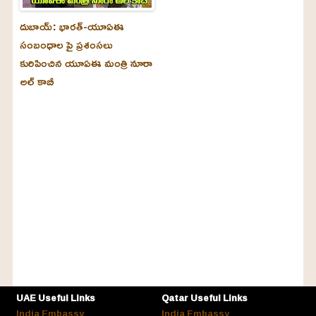
దుబాయ్‌: భారత్-యూఏఈ
సంబంధాల పై ప్రశంసలు
కురిపించిన యూఏఈ మంత్రి నూరా
అల్‌ కాబీ
UAE Useful Links
Qatar Useful Links
India Embassy
India Embassy