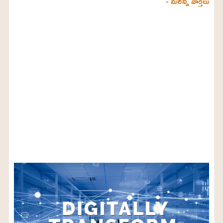
- మరిన్ని వార్తలు