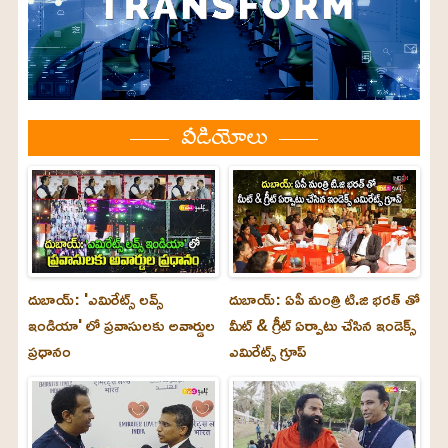
వీడియోలు
దుబాయ్: 'ఎమిరేట్స్ లవ్స్
దుబాయ్: ఏపీ మంత్రి టి.జి భరత్ తో
ఇండియా' లో ప్రవాసులకు అవార్డుల
మీట్ & గ్రీట్ ఏర్పాటు చేసిన ఇండెక్స్
ప్రధానం
ఎమిరేట్స్ గ్రూప్