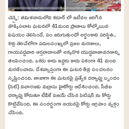
చెన్నై: తమిళనాడులోని కరూర్ లో ఇటీవల జరిగిన
తొక్కిసలాట ఘటనలో 41మంది ప్రాణాలు కోల్పోయిన
విషయం తెలిసిందే. ఏం జరుగుతుందో అర్థంకాని పరిస్థితి..
కళ్లు తెరిచేలోగా పదులసంఖ్యలో ప్రజల మరణాలు,
గాయపడ్డవారి ఆర్తనాదాలతో అక్కడొక యుద్ధవాతావరణాన్ని
తలపించింది. ఒకరు కాదు ఇద్దరు కాదు ఏకంగా 41 మంది
మరణించారు. దేశవ్యాప్తంగా ఈ ఘటన తీవ్ర సంచలనం
సృష్టించింది. తాజాగా ఈ ఘటనపై ప్రత్యేక దర్యాప్తు బృందం
(సిట్) విచారణకు మద్రాసు హైకోర్టు ఆదేశించింది. సీబీఐ
దర్యాప్తు కోరుతూ టీవీకే విజయ్ చేసిన పిటిషన్ ను కోర్టు
కొట్టివేసింది. ఈ సందర్భంగా ఆయనపై కోర్టు ఆగ్రహం వ్యక్తం
చేసింది.
L