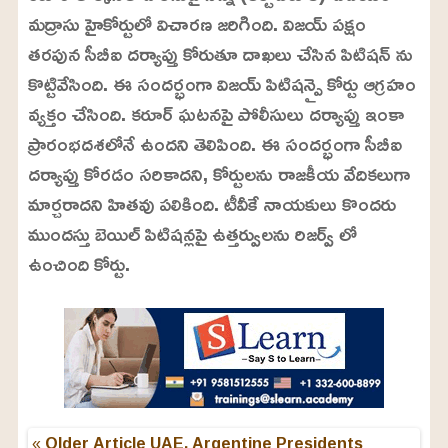
మద్రాసు హైకోర్టులో విచారణ జరిగింది. విజయ్ పక్షం
తరపున సీబీఐ దర్యాప్తు కోరుతూ దాఖలు చేసిన పిటిషన్ ను
కొట్టివేసింది. ఈ సందర్భంగా విజయ్ పిటిషన్పై కోర్టు ఆగ్రహం
వ్యక్తం చేసింది. కరూర్ ఘటనపై పోలీసులు దర్యాప్తు ఇంకా
ప్రారంభదశలోనే ఉందని తెలిపింది. ఈ సందర్భంగా సీబీఐ
దర్యాప్తు కోరడం సరికాదని, కోర్టులను రాజకీయ వేదికలుగా
మార్చరాదని హితవు పలికింది. టీవీకే నాయకులు కొందరు
ముందస్తు బెయిల్ పిటిషన్లపై ఉత్తర్వులను రిజర్వ్ లో
ఉంచింది కోర్టు.
« Older Article
UAE, Argentine Presidents