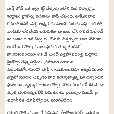
o
/
U
a
నార్త్ జోన్ ఐజీ అస్రాగర్గ్ నేతృత్వంలోని సిట్ దర్యాప్తుకు
n
d
m
e
మద్రాసు హైకోర్టు ఆదేశాలు జారీ చేసింది. తొక్కిసలాట
u
d
t
:
కేసులో జీవీకే పార్టీ అధ్యక్షుడు విజయ్ పేరును ఎఫ్ఎఆర్ లో
e
2
4
ఎందుకు చేర్చలేదని అడుగుతూ దాఖలు చేసిన రిట్ పిటిసన్
.
6
ను విచారించిన కోర్టు ఈ మేరకు ఉత్తర్వులు జారీ చేసింది.
3
%
అంతేకాక తొక్కిసలాట ఘటన తర్వాత టీవీకే
నాయకులందరూ అక్కడి నుండి వెళ్లిపోవడంపై మద్రాసు
హైకోర్టు తప్పుపట్టింది. ప్రమాదం గురించి
పట్టించుకోకాకుండా పార్టీ నాయకులందరూ అక్కడి నుంచి
వెళ్లిపోయారని చెప్పడం వారి మనస్తత్వాన్ని సూచిస్తోందని
ఘాటుగా వ్యాఖ్యానించింది కోర్టు. తొక్కిసలాటలో 41మంది
మృతి చెందినప్పటిటికీ తమిళనాడు ప్రభుత్వం విజయ్ పై
ఉదాసీనత చూపిస్తోందని మండిపడింది.
కరూర్ తొక్కిసలాట కేసుపై నిన్న (అక్టోబరు 3) ఉదయం