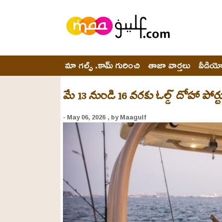
మా గల్ఫ్ .కామ్ గురించి
తాజా వార్తలు
వీడియ
మే 13 నుండి 16 వరకు ఓల్డ్ దోహా పోర్టు
- May 06, 2026
, by Maagulf