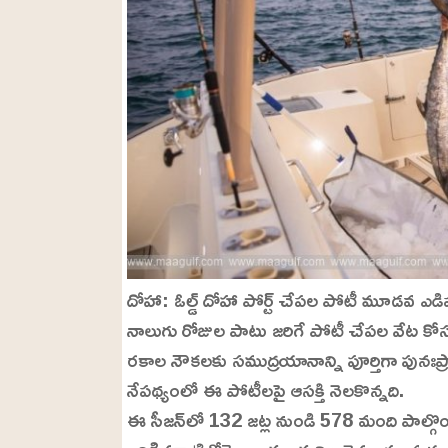
దోహా: ఓల్డ్ దోహా పోర్ట్ చేపల పోటీ మూడవ ఎడి
నాలుగు రోజుల పాటు జరిగే పోటీ చేపల వేట కో
రకాల నౌకలకు సముద్రయానాన్ని పూర్తిగా పునఃప్
నేపథ్యంలో ఈ పోటీలపై ఆసక్తి నెలకొన్నది.
ఈ సీజన్‌లో 132 జట్ల నుండి 578 మంది పాల్గొ