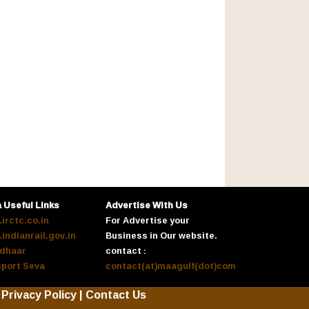
a Useful Links
Advertise With Us
irctc.co.in
For Advertise your
indianrail.gov.in
Business in Our website.
dhaar
contact :
port Seva
contact(at)maagulf(dot)com
Privacy Policy
|
Contact Us