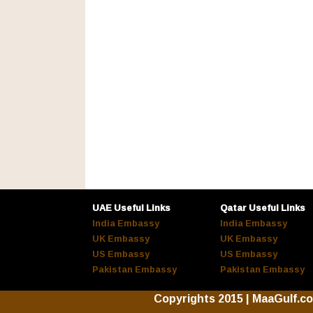
UAE Useful Links
Qatar Useful Links
India Embassy
India Embassy
UK Embassy
UK Embassy
US Embassy
US Embassy
Pakistan Embassy
Pakistan Embassy
Copyrights 2015 | MaaGulf.c