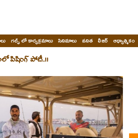
ోలు
గల్ఫ్ లో కార్యక్రమాలు
సినిమాలు
వనిత
లీజర్
ఆధ్యాత్మికం
లో పిషింగ్ పోటీ..!!