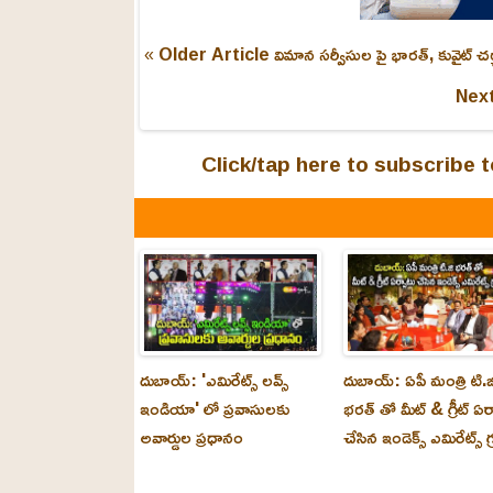
« Older Article
విమాన సర్వీసుల పై భారత్, కువైట్ చర్
Next
Click/tap here to subscribe
దుబాయ్: 'ఎమిరేట్స్ లవ్స్
దుబాయ్: ఏపీ మంత్రి టి.జ
ఇండియా' లో ప్రవాసులకు
భరత్ తో మీట్ & గ్రీట్ ఏర
అవార్డుల ప్రధానం
చేసిన ఇండెక్స్ ఎమిరేట్స్ గ్