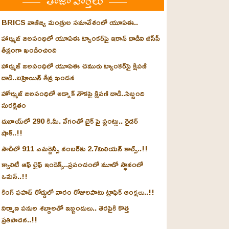
తాజా వార్తలు
BRICS వాణిజ్య మంత్రుల సమావేశంలో యూఏఈ..
హార్ముజ్ జలసంధిలో యూఏఈ ట్యాంకర్‌పై ఇరాన్ దాడిని జీసీసీ
తీవ్రంగా ఖండించింది
హార్ముజ్ జలసంధిలో యూఏఈ చమురు ట్యాంకర్‌పై క్షిపణి
దాడి..బహ్రెయిన్ తీవ్ర ఖండన
హోర్ముజ్ జలసంధిలో అడ్నాక్ నౌకపై క్షిపణి దాడి..సిబ్బంది
సురక్షితం
దుబాయ్‌లో 290 కి.మీ. వేగంతో బైక్‌ పై స్టంట్లు.. రైడర్
షాక్..!!
సౌదీలో 911 ఎమర్జెన్సీ నంబర్‌కు 2.7మిలియన్ కాల్స్..!!
క్వాలిటీ ఆఫ్ లైఫ్ ఇండెక్స్‌..ప్రపంచంలో మూడో స్థానంలో
ఒమన్..!!
కింగ్ ఫహద్ రోడ్డులో వారం రోజులపాటు ట్రాఫిక్ ఆంక్షలు..!!
నిర్మాణ పనుల శబ్దాలతో ఇబ్బందులు.. తెరపైకి కొత్త
ప్రతిపాదన..!!