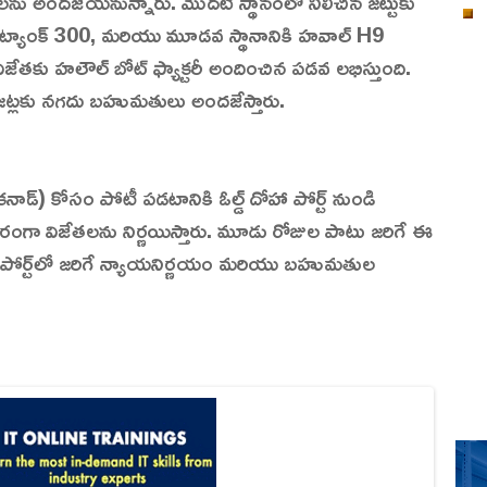
ను అందజేయనున్నారు. మొదటి స్థానంలో నిలిచిన జట్టుకు
ట్యాంక్ 300, మరియు మూడవ స్థానానికి హవాల్ H9
ేతకు హలౌల్ బోట్ ఫ్యాక్టరీ అందించిన పడవ లభిస్తుంది.
 జట్లకు నగదు బహుమతులు అందజేస్తారు.
కనాడ్) కోసం పోటీ పడటానికి ఓల్డ్ దోహా పోర్ట్ నుండి
ంగా విజేతలను నిర్ణయిస్తారు. మూడు రోజుల పాటు జరిగే ఈ
 పోర్ట్‌లో జరిగే న్యాయనిర్ణయం మరియు బహుమతుల