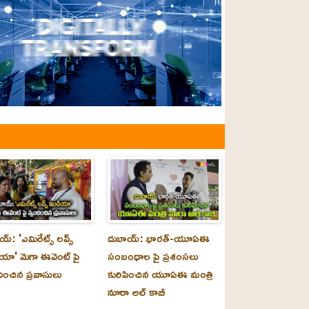
్‌: 'ఎమిరేట్స్ లవ్స్
దుబాయ్‌: భారత్-యూఏఈ
యా' మెగా ఈవెంట్ పై
సంబంధాల పై ప్రశంసలు
దించిన ప్రవాసులు
కురిపించిన యూఏఈ మంత్రి
నూరా అల్‌ కాబీ