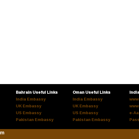
Bahrain Useful Links
Oman Useful Links
Indi
India Embassy
India Embassy
www.
UK Embassy
UK Embassy
www.
US Embassy
US Embassy
e-Aa
Pakistan Embassy
Pakistan Embassy
Pass
om