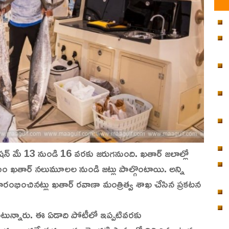
షన్‌ మే 13 నుండి 16 వరకు జరుగనుంది. ఖతార్ జలాల్లో
సం ఖతార్ నలుమూలల నుండి జట్లు పాల్గొంటాయి. అన్ని
రారంభించినట్లు ఖతార్ రవాణా మంత్రిత్వ శాఖ చేసిన ప్రకటన
ంటున్నారు. ఈ ఏడాది పోటీలో ఇప్పటివరకు