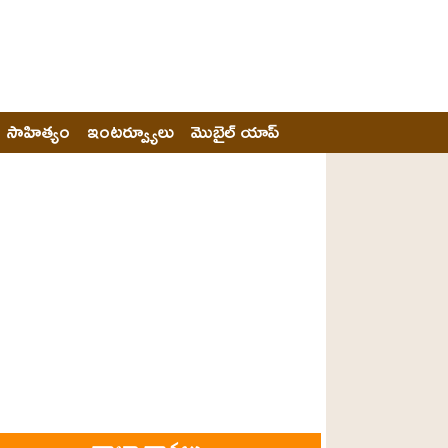
సాహిత్యం
ఇంటర్వ్యూలు
మొబైల్ యాప్