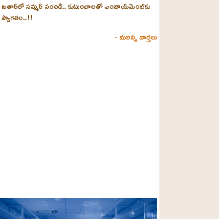
ఖతార్‌లో సమ్మర్ సందడి.. కుటుంబాలతో ఎంజాయ్‌మెంట్‌కు
స్వాగతం..!!
- మరిన్ని వార్తలు