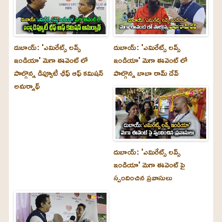
దుబాయ్‌: 'ఎమిరేట్స్ లవ్స్
దుబాయ్‌: 'ఎమిరేట్స్ లవ్స్
ఇండియా' మెగా ఈవెంట్ లో
ఇండియా' మెగా ఈవెంట్ లో
పాల్గొన్న డిప్యూటీ ఛీఫ్ ఆఫ్ కమిషన్
పాల్గొన్న బాబా రామ్ దేవ్
అమర్నాథ్
దుబాయ్‌: 'ఎమిరేట్స్ లవ్స్
ఇండియా' మెగా ఈవెంట్ పై
స్పందించిన ప్రవాసులు