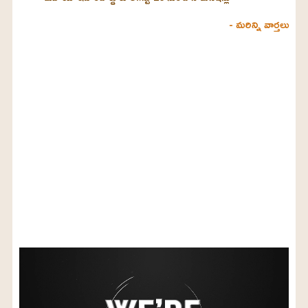
- మరిన్ని వార్తలు