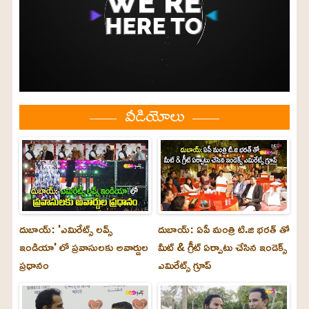
వీడియోలు
దుబాయ్: 'ఎమిరేట్స్ లవ్స్
దుబాయ్: ఏపీ మంత్రి టి.జి భరత్ తో
ఇండియా' లో ప్రవాసులకు అవార్డుల
మీట్ & గ్రీట్ ఏర్పాటు చేసిన ఇండెక్స్
ప్రధానం
ఎమిరేట్స్ గ్రూప్