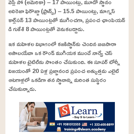
వెస్లీ సో (అమెరికా) – 17 పాయింట్లు, మూడో స్థానం
అలిరెజా ఫిరౌజ్జా (ఫ్రాన్స్) – 15.5 పాయింట్లు, మాగ్నస్
కార్ల్‌సన్ 13 పాయింట్లతో ముగించగా, ప్రపంచ ఛాంపియన్
డి గుకేశ్ 8 పాయింట్లతో వెనుకబడ్డాడు.
ఇక మహిళల విభాగంలో కజకిస్థాన్‌కు చెందిన బిబిసారా
అసౌబయేవా ఒక రౌండ్ ముగియక ముందే నార్వే చెస్
మహిళల టైటిల్‌ను సొంతం చేసుకుంది. ఈ సూపర్ టోర్నీ
విజయంతో 20 ఏళ్ల ప్రజ్ఞానంద ప్రపంచ అత్యుత్తమ ఎలైట్
ఆటగాళ్లలో ఒకడిగా తన స్థానాన్ని మరింత సుస్థిరం
చేసుకున్నాడు.