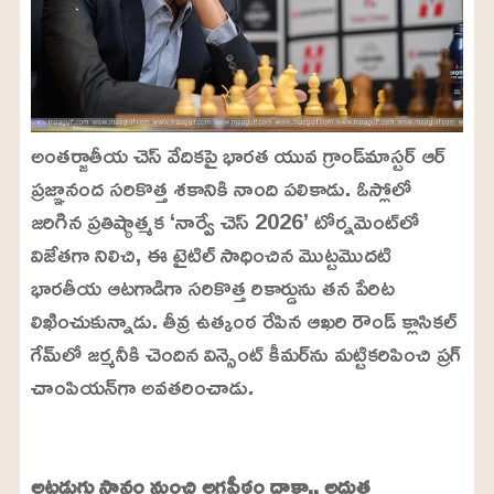
అంతర్జాతీయ చెస్ వేదికపై భారత యువ గ్రాండ్‌మాస్టర్ ఆర్
ప్రజ్ఞానంద సరికొత్త శకానికి నాంది పలికాడు. ఓస్లోలో
జరిగిన ప్రతిష్ఠాత్మక ‘నార్వే చెస్ 2026’ టోర్నమెంట్‌లో
విజేతగా నిలిచి, ఈ టైటిల్ సాధించిన మొట్టమొదటి
భారతీయ ఆటగాడిగా సరికొత్త రికార్డును తన పేరిట
లిఖించుకున్నాడు. తీవ్ర ఉత్కంఠ రేపిన ఆఖరి రౌండ్‌ క్లాసికల్
గేమ్‌లో జర్మనీకి చెందిన విన్సెంట్ కీమర్‌ను మట్టికరిపించి ప్రగ్‌
చాంపియన్‌గా అవతరించాడు.
L
o
/
U
a
అట్టడుగు స్థానం నుంచి అగ్రపీఠం దాకా.. అద్భుత
n
d