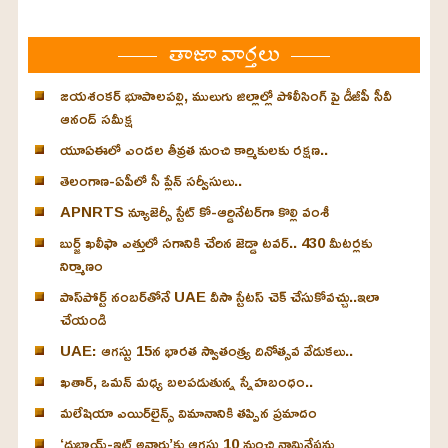
తాజా వార్తలు
జయశంకర్ భూపాలపల్లి, ములుగు జిల్లాల్లో పోలీసింగ్‌ పై డీజీపీ సీవీ
ఆనంద్ సమీక్ష
యూఏఈలో ఎండల తీవ్రత నుంచి కార్మికులకు రక్షణ..
తెలంగాణ-ఏపీలో సీ ప్లేన్ సర్వీసులు..
APNRTS న్యూజెర్సీ స్టేట్ కో-ఆర్డినేటర్‌గా కొల్లి వంశీ
బుర్జ్ ఖలీఫా ఎత్తులో సగానికి చేరిన జెడ్డా టవర్.. 430 మీటర్లకు
నిర్మాణం
పాస్‌పోర్ట్ నంబర్‌తోనే UAE వీసా స్టేటస్ చెక్ చేసుకోవచ్చు..ఇలా
చేయండి
UAE: ఆగస్టు 15న భారత స్వాతంత్ర్య దినోత్సవ వేడుకలు..
ఖతార్, ఒమన్ మధ్య బలపడుతున్న స్నేహబంధం..
మలేషియా ఎయిర్‌లైన్స్ విమానానికి తప్పిన ప్రమాదం
‘దుబాయ్-ఇట్ అవార్డు’కు ఆగస్టు 10 నుంచి నామినేషన్లు