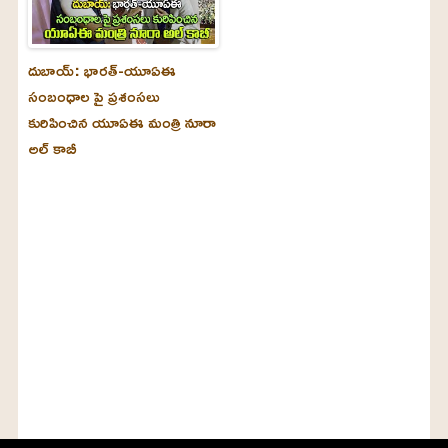
దుబాయ్‌: భారత్-యూఏఈ
సంబంధాల పై ప్రశంసలు
కురిపించిన యూఏఈ మంత్రి నూరా
అల్‌ కాబీ