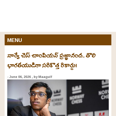
MENU
నార్వే చెస్ చాంపియన్ ప్రజ్ఞానంద.. తొలి
భారతీయుడిగా సరికొత్త రికార్డు!
- June 06, 2026
, by Maagulf