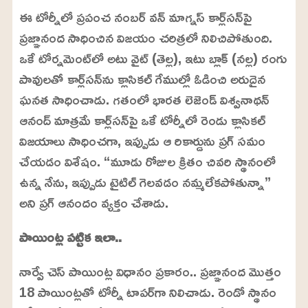
ఈ టోర్నీలో ప్రపంచ నంబర్ వన్ మాగ్నస్ కార్ల్‌సన్‌పై
ప్రజ్ఞానంద సాధించిన విజయం చరిత్రలో నిలిచిపోతుంది.
ఒకే టోర్నమెంట్‌లో అటు వైట్ (తెల్ల), ఇటు బ్లాక్ (నల్ల) రంగు
పావులతో కార్ల్‌సన్‌ను క్లాసికల్ గేముల్లో ఓడించి అరుదైన
ఘనత సాధించాడు. గతంలో భారత లెజెండ్ విశ్వనాథన్
ఆనంద్ మాత్రమే కార్ల్‌సన్‌పై ఒకే టోర్నీలో రెండు క్లాసికల్
విజయాలు సాధించగా, ఇప్పుడు ఆ రికార్డును ప్రగ్‌ సమం
చేయడం విశేషం. “మూడు రోజుల క్రితం చివరి స్థానంలో
ఉన్న నేను, ఇప్పుడు టైటిల్ గెలవడం నమ్మలేకపోతున్నా”
అని ప్రగ్‌ ఆనందం వ్యక్తం చేశాడు.
పాయింట్ల పట్టిక ఇలా..
నార్వే చెస్ పాయింట్ల విధానం ప్రకారం.. ప్రజ్ఞానంద మొత్తం
18 పాయింట్లతో టోర్నీ టాపర్‌గా నిలిచాడు. రెండో స్థానం