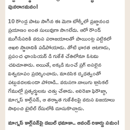
m
e
పునరాగమనం!
u
d
t
:
e
2
10 రౌండ్ల పాటు సాగిన ఈ మెగా టోర్నీలో ప్రజ్ఞానంద
4
.
ప్రయాణం అంత సులువుగా సాగలేదు. ఆరో రౌండ్
6
3
%
ముగిసేసరికి వరుస పరాజయాలతో పాయింట్ల పట్టికలో
ఆఖరి స్థానానికి పడిపోయాడు. తోటి భారత ఆటగాడు,
ప్రపంచ ఛాంపియన్ డి గుకేశ్ చేతిలోనూ ఓటమి
చవిచూశాడు. అయితే, అక్కడి నుంచే ప్రగ్‌ అసలైన
విశ్వరూపం ప్రదర్శించాడు. మానసిక దృఢత్వంతో
పట్టువదలకుండా పోరాడి.. వరుసగా నాలుగు క్లాసికల్
గేముల్లో ప్రత్యర్థులను చిత్తు చేశాడు. అలిరెజా ఫిరౌజ్జా,
మాగ్నస్ కార్ల్‌సన్, ఆ తర్వాత గుకేశ్‌లపై వరుస విజయాలు
సాధించి టైటిల్ రేసులోకి దూసుకొచ్చాడు.
మాగ్నస్ కార్ల్‌సన్‌పై డబుల్ ధమాకా.. ఆనంద్ రికార్డు సమం!