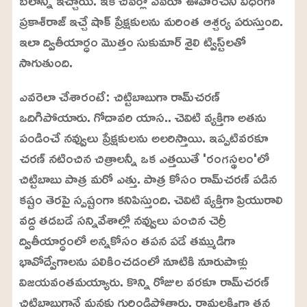
బలాన్ని ఇచ్చాయి. ఇక చివర్లో ఎవరూ ఊహించని విధంగా
ప్రకాశ్‌రాజ్‌ ఇచ్చే షాక్‌ ప్రేక్షకులను మరింత ఆశ్చర్య పరుస్తుంది.
ఇలా ద్వితీయార్ధం మొత్తం సుకుమార్‌ శైలి ట్విస్ట్‌లతో
సాగుతుంది.
ఎవరెలా చేశారంటే: చిట్టిబాబుగా రామ్‌చరణ్‌
ఒదిగిపోయారు. గోదావరి యాస.. చెవిటి వ్యక్తిగా అతను
పండించే నవ్వులు ప్రేక్షకులను అలరిస్తాయి. ఇప్పటివరకూ
చరణ్‌ నటించిన చిత్రాలన్నీ ఒక ఎత్తయితే 'రంగస్థలం'లో
చిట్టిబాబు పాత్ర మరో ఎత్తు. పాత్ర కోసం రామ్‌చరణ్‌ పడిన
కష్టం తెరపై స్పష్టంగా కనిపిస్తుంది. చెవిటి వ్యక్తిగా ప్రియురాలి
వద్ద తడబడే సన్నివేశాల్లో నవ్వులు పంచిన చెర్రీ
ద్వితీయార్ధంలో అన్నకోసం తపన పడే తమ్ముడిగా
భావోద్వేగాలను పలికించడంలో నూటికి నూరుపాళ్లు
విజయవంతమయ్యారు. కొన్ని రోజుల వరకూ రామ్‌చరణ్‌
చిట్టిబాబుగానే మనకు గుర్తిండిపోతారు. రామలక్ష్మిగా తన