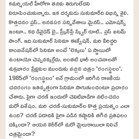
కమర్షియల్‌ హీరోగా తనకు తిరుగులేదని
నిరూపించుకున్నారు. ఇక దర్శకుడు సుకుమార్‌ది విభిన్న శైలి.
కొత్తదనం ప్లస్‌.. అనవసర సన్నివేశాలు మైనస్‌.. ఎమోషన్స్‌
ఇంటూ.. కథ డివైడెడ్‌ బై.. స్క్రీన్‌ప్లే స్క్వేర్‌ రూట్‌.. ప్లస్‌ ఐటమ్‌
సాంగ్‌. ఇది సుకుమార్‌ సినిమా ఈక్వేషన్‌. మరి వీరిద్దరి
కాంబినేషన్‌లో సినిమా అంటే 'లెక్కలు' ఏ స్థాయిలో
ఉంటాయో చెప్పనక్కర్లేదు. అంతటి భారీ అంచనాలతో
శుక్రవారం ప్రేక్షకుల ముందుకు వచ్చిన చిత్రం 'రంగస్థలం'.
1985లో 'రంగస్థలం' అనే గ్రామంలో జరిగిన రాజకీయ
చదరంగం ఇతివృత్తంగా సినిమా సాగుతుందంటూ ప్రచారం
చేశారు. పైగా చరణ్‌ ఇందులో చెవిటివాడిగా నటించడం
మరో విశేషం. మరి చరణ్‌-సుకుమార్‌ల కొత్త ప్రయత్నం ఎలా
ఉంది? చరణ్‌ ఏడాదికి పైగా పడిన కష్టానికి తగిన ప్రతిఫలం
దక్కిందా? ఆయన కెరీర్‌లో మరో మైలురాయిలా నిలిచే
చిత్రమైందా?