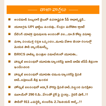
తాజా వార్తలు
అండమాన్ సెల్యులార్ జైలులో ఉపరాష్ట్రపతి సీపీ రాధాకృష్ణన్..
యూజర్లకు UPI ఛార్జీలు ఉండవు.. కేంద్రం మరోసారి క్లారిటీ
డేటింగ్ యాప్లో పురుషులకు అందంతో వల...రూ.6 కోట్లు వసూళ్లు
మక్కా సంయుక్త రక్షణ ఒప్పందం..మూడు దేశాల జెండా రంగుల్లో
మెరిసిన సౌదీ ల్యాండ్‌మార్క్స్
BRICS వాణిజ్య మంత్రుల సమావేశంలో యూఏఈ..
హార్ముజ్ జలసంధిలో యూఏఈ ట్యాంకర్‌పై ఇరాన్ దాడిని జీసీసీ తీవ్రంగా
ఖండించింది
హార్ముజ్ జలసంధిలో యూఏఈ చమురు ట్యాంకర్‌పై క్షిపణి
దాడి..బహ్రెయిన్ తీవ్ర ఖండన
హోర్ముజ్ జలసంధిలో అడ్నాక్ నౌకపై క్షిపణి దాడి..సిబ్బంది సురక్షితం
దుబాయ్‌లో 290 కి.మీ. వేగంతో బైక్‌ పై స్టంట్లు.. రైడర్ షాక్..!!
సౌదీలో 911 ఎమర్జెన్సీ నంబర్‌కు 2.7మిలియన్ కాల్స్..!!