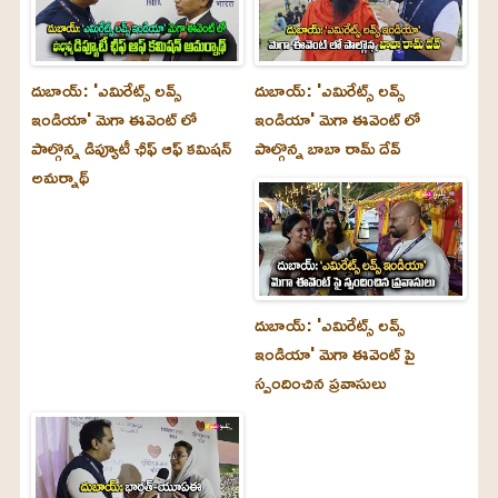
దుబాయ్‌: 'ఎమిరేట్స్ లవ్స్
దుబాయ్‌: 'ఎమిరేట్స్ లవ్స్
ఇండియా' మెగా ఈవెంట్ లో
ఇండియా' మెగా ఈవెంట్ లో
పాల్గొన్న డిప్యూటీ ఛీఫ్ ఆఫ్ కమిషన్
పాల్గొన్న బాబా రామ్ దేవ్
అమర్నాథ్
దుబాయ్‌: 'ఎమిరేట్స్ లవ్స్
ఇండియా' మెగా ఈవెంట్ పై
స్పందించిన ప్రవాసులు