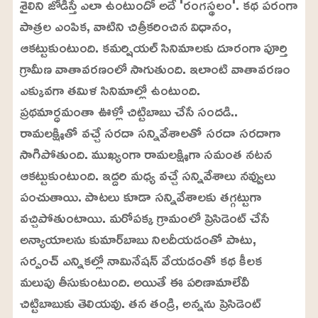
శైలిని జోడిస్తే ఎలా ఉంటుందో అదే 'రంగస్థలం'. కథ పరంగా
పాత్రల ఎంపిక, వాటిని చిత్రీకరించిన విధానం,
ఆకట్టుకుంటుంది. కమర్షియల్‌ సినిమాలకు దూరంగా పూర్తి
గ్రామీణ వాతావరణంలో సాగుతుంది. ఇలాంటి వాతావరణం
ఎక్కువగా తమిళ సినిమాల్లో ఉంటుంది.
ప్రథమార్ధమంతా ఊళ్లో చిట్టిబాబు చేసే సందడి..
రామలక్ష్మితో వచ్చే సరదా సన్నివేశాలతో సరదా సరదాగా
సాగిపోతుంది. ముఖ్యంగా రామలక్ష్మిగా సమంత నటన
ఆకట్టుకుంటుంది. ఇద్దరి మధ్య వచ్చే సన్నివేశాలు నవ్వులు
పంచుతాయి. పాటలు కూడా సన్నివేశాలకు తగ్గట్టుగా
వచ్చిపోతుంటాయి. మరోపక్క గ్రామంలో ప్రెసిడెంట్‌ చేసే
అన్యాయాలను కుమార్‌బాబు నిలదీయడంతో పాటు,
సర్పంచ్‌ ఎన్నికల్లో నామినేషన్‌ వేయడంతో కథ కీలక
మలుపు తీసుకుంటుంది. అయితే ఈ పరిణామాలేవీ
చిట్టిబాబుకు తెలియవు. తన తండ్రి, అన్నను ప్రెసిడెంట్‌