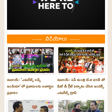
వీడియోలు
దుబాయ్: 'ఎమిరేట్స్ లవ్స్
దుబాయ్: ఏపీ మంత్రి టి.జి భరత్ తో
ఇండియా' లో ప్రవాసులకు అవార్డుల
మీట్ & గ్రీట్ ఏర్పాటు చేసిన ఇండెక్స్
ప్రధానం
ఎమిరేట్స్ గ్రూప్