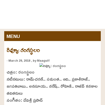
MENU
రివ్యూ: రంగస్థలం
- March 29, 2018
, by Maagulf
చిత్రం: రంగస్థలం
నటీనటులు: రామ్‌చరణ్‌.. సమంత.. ఆది.. ప్రకాశ్‌రాజ్‌..
జగపతిబాబు.. అనసూయ.. నరేష్‌.. రోహిణి.. రాజీవ్‌ కనకాల
తదితరులు
సంగీతం: దేవిశ్రీ ప్రసాద్‌