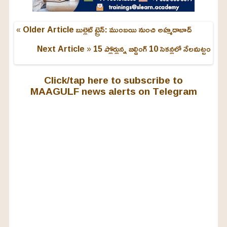
« Older Article
బుల్లెట్‌ ట్రైన్‌: ముంబయి నుంచి అహ్మదాబాద్‌
Next Article »
15 ప్లోర్లున్న బిల్డింగ్ 10 సెకన్లలో నేలమట్టం
Click/tap here to subscribe to
MAAGULF news alerts on Telegram