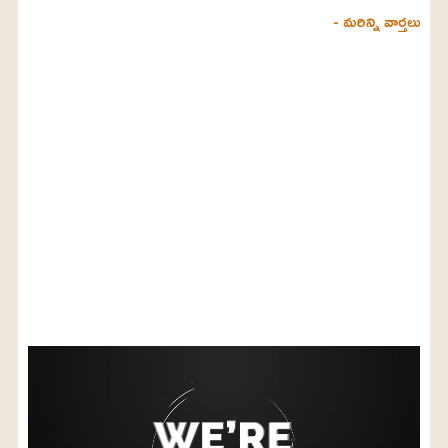
- మరిన్ని వార్తలు