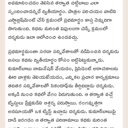
అవమానించడం తెలిసిన తర్వాత చిట్టిబాబు ఎలా
స్పందించాడన్నదే ద్వితీయార్ధం. పాత్రల పరిచయం వాటిని
ఎస్టాబ్లిష్‌మెంట్‌ చేసే క్రమంలో ప్రథమార్ధం కాస్త నెమ్మదిగా
సాగుతుంది. కథను మరింత విపులంగా చెప్పే క్రమంలో
దర్శకుడు ఇలా ఆలోచించి ఉండవచ్చు.
ప్రథమార్ధమంతా సరదా సన్నివేశాలతో నడిపించిన దర్శకుడు
అసలు కథను ద్వితీయార్ధం కోసం అట్టిపెట్టుకున్నాడు.
కుమార్‌బాబు నామినేషన్‌ వేయడం, ప్రెసిడెంట్‌ అరాచకాలను
ఊరి వాళ్లకు తెలియజేయడం, ఎన్నికల ప్రచార కార్యక్రమాలు
తదితర సన్నివేశాలతో సెకండాఫ్‌ను తీర్చిదిద్దాడు దర్శకుడు.
అక్కడి నుంచి కథలో వేగం పెరుగుతుంది. ఆ తర్వాత వచ్చే
ట్విస్టులు ప్రేక్షకుడిని ఆశ్చర్య పరుస్తాయి. రంగమ్మత్తగా
అనసూయతో ఒక ట్విస్ట్‌ ఇచ్చాడు దర్శకుడు. కుమార్‌బాబుపై
దాడి జరగడం ఆ తర్వాత పరిణామాలు కథకు మరింత