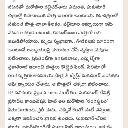
నటనతో మరోసారి కట్టిపడేశారు సమంత. సుకుమార్‌
చిత్రాల్లో కథానాయిక పాత్ర బలంగా ఉంటుంది. ఈ చిత్రంలో
సమంత పాత్ర చాలా కీలకం. పల్లెటూరి అమ్మాయిగా ఆమె
నటన ఆకట్టుకుంటుంది. కుమార్‌బాబు పాత్రలో ఆది
ఇమిడిపోయారు. మృదు స్వభావిగా.. గొడవలకు దూరంగా
ఉంటూనే అన్యాయంపై పోరాటం చేసే వ్యక్తిగా చక్కగా
నటించారు. ప్రెసిడెంట్‌గా జగపతిబాబు, ఎమ్మెల్యేగా
ప్రకాశ్‌రాజ్‌ ఇలాంటి పాత్రలు కొట్టిన పిండే. సినిమాలో
రంగమ్మత్తగా అనసూయ పాత్ర ఓ ట్విస్ట్‌. సుకుమార్‌ ఎంపికకు
ఆమె న్యాయం చేశారు. ఆ పాత్రలో చక్కగా నటించారు.
ఈ సినిమాకు ప్రధాన బలం సంగీతం. సుకుమార్‌-దేవిశ్రీ
ప్రసాద్‌ల కాంబినేషన్‌ హిట్‌ అని మరోసారి 'రంగస్థలం'
నిరూపించింది. ప్రతీ పాట.. సన్నివేశంతో పాటే వస్తుంది.
ఎక్కడా ఇరికించిన భావన ఉండదు. సుకుమార్‌-దేవిల
మార్కు ఐటమ్‌సాంగ్‌లో పూజా హెగ్డే అలరిస్తుంది. ఇక ఈ