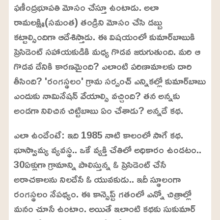
ఫణీంద్రభూపతి మోసం చేస్తూ ఉంటాడు. అలా
రామలక్ష్మి(సమంత) తండ్రిని మోసం చేసి డబ్బు
కట్టాల్సిందిగా ఆదేశిస్తాడు. ఈ విషయంలో కుమార్‌బాబుకి
ప్రెసిడెంట్‌ సహాయకుడికి మధ్య గొడవ జరుగుతుంది. మరి ఆ
గొడవ దేనికి కారణమైంది? ఎలాంటి పరిణామాలకు దారి
తీసింది? 'రంగస్థలం' గ్రామ సర్పంచ్‌ ఎన్నికల్లో కుమార్‌బాబు
ఎందుకు నామినేషన్‌ వేయాల్సి వచ్చింది? తన అన్నకు
అండగా నిలిచిన చిట్టిబాబు ఏం చేశాడు? అన్నదే కథ.
ఎలా ఉందేంటే: ఇది 1985 నాటి కాలంలో సాగే కథ.
భూస్వామ్య వ్యవస్థ.. ఒకే వ్యక్తి చేతిలో అధికారం ఉండటం..
30ఏళ్లుగా గ్రామాన్ని పాలిస్తున్న ఓ ప్రెసిడెంట్‌ చేసే
అరాచకాలను నిలదేసే ఓ యువకుడు.. ఇదీ స్థూలంగా
రంగస్థలం నేపథ్యం. ఈ కాన్సెప్ట్‌ గతంలో ఎన్నో చిత్రాల్లో
మనం చూసే ఉంటాం. అయితే ఇలాంటి కథకు సుకుమార్‌