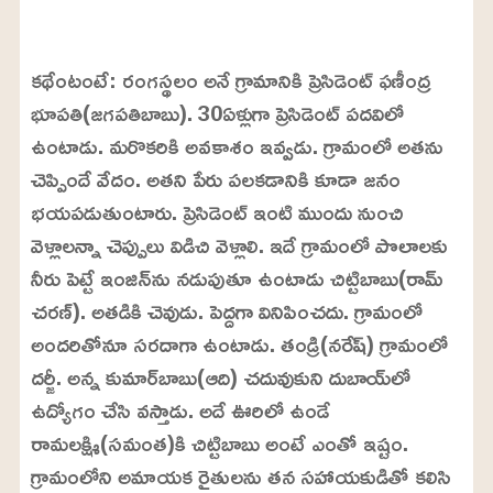
L
o
/
U
a
కథేంటంటే: రంగస్థలం అనే గ్రామానికి ప్రెసిడెంట్‌ ఫణీంద్ర
n
d
m
e
భూపతి(జగపతిబాబు). 30ఏళ్లుగా ప్రెసిడెంట్‌ పదవిలో
u
d
t
:
ఉంటాడు. మరొకరికి అవకాశం ఇవ్వడు. గ్రామంలో అతను
e
2
4
చెప్పిందే వేదం. అతని పేరు పలకడానికి కూడా జనం
.
6
భయపడుతుంటారు. ప్రెసిడెంట్‌ ఇంటి ముందు నుంచి
3
%
వెళ్లాలన్నా చెప్పులు విడిచి వెళ్లాలి. ఇదే గ్రామంలో పొలాలకు
నీరు పెట్టే ఇంజిన్‌ను నడుపుతూ ఉంటాడు చిట్టిబాబు(రామ్‌
చరణ్‌). అతడికి చెవుడు. పెద్దగా వినిపించదు. గ్రామంలో
అందరితోనూ సరదాగా ఉంటాడు. తండ్రి(నరేష్‌) గ్రామంలో
దర్జీ. అన్న కుమార్‌బాబు(ఆది) చదువుకుని దుబాయ్‌లో
ఉద్యోగం చేసి వస్తాడు. అదే ఊరిలో ఉండే
రామలక్ష్మి(సమంత)కి చిట్టిబాబు అంటే ఎంతో ఇష్టం.
గ్రామంలోని అమాయక రైతులను తన సహాయకుడితో కలిసి