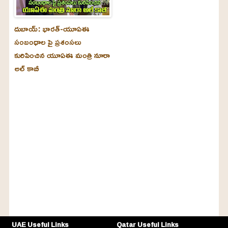
దుబాయ్‌: భారత్-యూఏఈ
సంబంధాల పై ప్రశంసలు
కురిపించిన యూఏఈ మంత్రి నూరా
అల్‌ కాబీ
UAE Useful Links
Qatar Useful Links