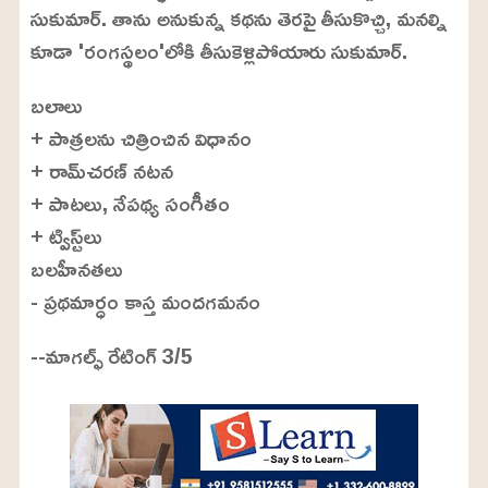
సుకుమార్‌. తాను అనుకున్న కథను తెరపై తీసుకొచ్చి, మనల్ని
కూడా 'రంగస్థలం'లోకి తీసుకెళ్లిపోయారు సుకుమార్‌.
బలాలు
+ పాత్రలను చిత్రించిన విధానం
+ రామ్‌చరణ్‌ నటన
+ పాటలు, నేపథ్య సంగీతం
+ ట్విస్ట్‌లు
బలహీనతలు
- ప్రథమార్ధం కాస్త మందగమనం
--మాగల్ఫ్ రేటింగ్ 3/5