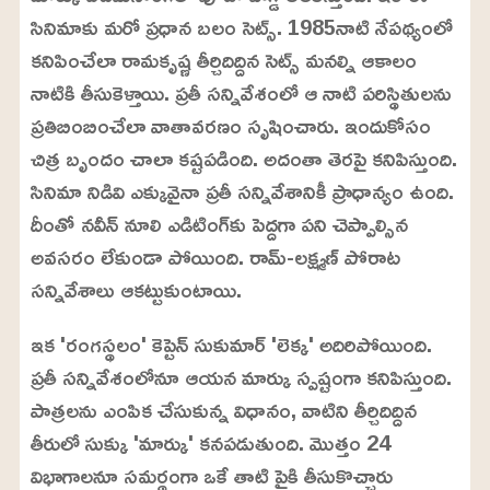
సినిమాకు మరో ప్రధాన బలం సెట్స్‌. 1985నాటి నేపథ్యంలో
కనిపించేలా రామకృష్ణ తీర్చిదిద్దిన సెట్స్‌ మనల్ని ఆకాలం
నాటికి తీసుకెళ్తాయి. ప్రతీ సన్నివేశంలో ఆ నాటి పరిస్థితులను
ప్రతిబింబించేలా వాతావరణం సృషించారు. ఇందుకోసం
చిత్ర బృందం చాలా కష్టపడింది. అదంతా తెరపై కనిపిస్తుంది.
సినిమా నిడివి ఎక్కువైనా ప్రతీ సన్నివేశానికీ ప్రాధాన్యం ఉంది.
దీంతో నవీన్‌ నూలి ఎడిటింగ్‌కు పెద్దగా పని చెప్పాల్సిన
అవసరం లేకుండా పోయింది. రామ్‌-లక్ష్మణ్‌ పోరాట
సన్నివేశాలు ఆకట్టుకుంటాయి.
ఇక 'రంగస్థలం' కెప్టెన్‌ సుకుమార్‌ 'లెక్క' అదిరిపోయింది.
ప్రతీ సన్నివేశంలోనూ ఆయన మార్కు స్పష్టంగా కనిపిస్తుంది.
పాత్రలను ఎంపిక చేసుకున్న విధానం, వాటిని తీర్చిదిద్దిన
తీరులో సుక్కు 'మార్కు' కనపడుతుంది. మొత్తం 24
విభాగాలనూ సమర్థంగా ఒకే తాటి పైకి తీసుకొచ్చారు