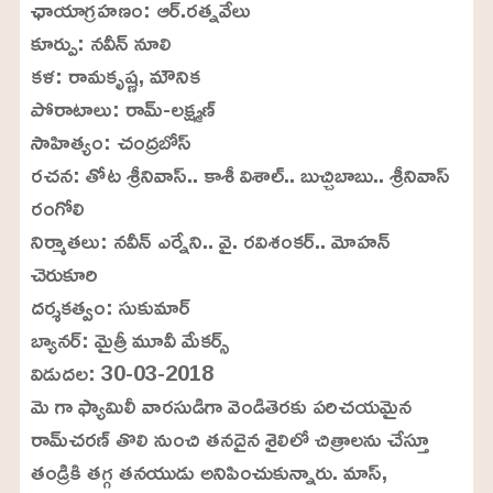
ఛాయాగ్రహణం: ఆర్‌.రత్నవేలు
కూర్పు: నవీన్‌ నూలి
కళ: రామకృష్ణ, మౌనిక
పోరాటాలు: రామ్‌-లక్ష్మణ్‌
సాహిత్యం: చంద్రబోస్‌
రచన: తోట శ్రీనివాస్‌.. కాశీ విశాల్‌.. బుచ్చిబాబు.. శ్రీనివాస్‌
రంగోలి
నిర్మాతలు: నవీన్‌ ఎర్నేని.. వై. రవిశంకర్‌.. మోహన్‌
చెరుకూరి
దర్శకత్వం: సుకుమార్‌
బ్యానర్‌: మైత్రీ మూవీ మేకర్స్‌
విడుదల: 30-03-2018
మె గా ఫ్యామిలీ వారసుడిగా వెండితెరకు పరిచయమైన
రామ్‌చరణ్‌ తొలి నుంచి తనదైన శైలిలో చిత్రాలను చేస్తూ
తండ్రికి తగ్గ తనయుడు అనిపించుకున్నారు. మాస్‌,