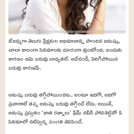
జేజమ్మగా తెలుగు ప్రేక్షకుల అభిమానాన్ని పొందిన అనుష్క,
చాలా కాలంగా సినిమాలకు దూరంగా వుంటోంది. అందుకు
కారణం ఆమె బరువు బాధ్యతలే. అదేనండీ, పెరిగిపోయిన
బరువు కారణమే.
L
o
/
U
a
అనుష్క బరువు తగ్గిపోయిందట.. అంటూ ఇదిగో, అదిగో
n
d
m
e
ప్రచారాలే తప్ప అనుష్క బరువు తగ్గిందే లేదు. అయితే,
u
d
t
:
అనుష్క ప్రస్తుతం ‘జాతి రత్నాలు’ ఫేమ్ నవీన్ పోలిశెట్టితో ఓ
e
2
6
సినిమాలో నటిస్తున్న సంగతి తెలిసిందే.
.
2
7