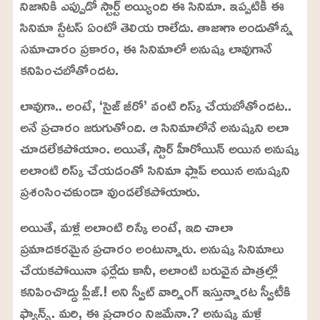
%
నిజానికి ఎప్పుడో స్టార్ట్ అయ్యింది ఈ సినిమా. ఇప్పటికీ ఈ
సినిమా స్టేటస్ ఏంటో తెలియ రాలేదు. తాజాగా అందుతోన్న
సమాచారం ప్రకారం, ఈ సినిమాలో అనుష్క లావుగానే
కనిపించబోతోందట.
లావుగా.. అంటే, ‘సైజ్ జీరో’ వంటి రిస్క్ చేయబోతోందట..
అనే ప్రచారం జరుగుతోంది. ఆ సినిమాలోనే అనుష్కని అలా
చూడలేకపోయాం. అయితే, స్టార్ హీరోయిన్ అయిన అనుష్క
అలాంటి రిస్క్ చేయడంతో సినిమా ఫ్లాప్ అయిన అనుష్కని
ప్రశంసించకుండా వుండలేకపోయారు.
అయితే, మళ్లీ అలాంటి రిస్కే అంటే, ఇది చాలా
ప్రమాదకరమైన ప్రచారం అంటున్నారు. అనుష్క సినిమాలు
చేయకపోయినా ఫర్లేదు కానీ, అలాంటి బరువైన పాత్రల్లో
కనిపించొద్దు ప్లీజ్.! అని స్వీట్ వార్నింగ్ ఇస్తున్నారట స్వీటీకి
ఫ్యాన్స్. మరి, ఈ ప్రచారం నిజమేనా.? అనుష్క మళ్లీ