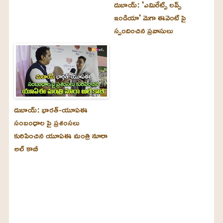
దుబాయ్‌: 'ఎమిరేట్స్ లవ్స్
ఇండియా' మెగా ఈవెంట్ పై
స్పందించిన ప్రవాసులు
దుబాయ్‌: భారత్-యూఏఈ
సంబంధాల పై ప్రశంసలు
కురిపించిన యూఏఈ మంత్రి నూరా
అల్‌ కాబీ