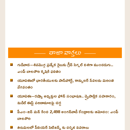
తాజా వార్తలు
గుడివాడ–శివమొగ్గ ప్రత్యేక రైలుకు గ్రీన్ సిగ్నల్ దిశగా ముందడుగు..
ఎంపీ బాలశౌరి కృషికి ఫలితం
యూఏఈలో భారతీయులకు పాస్‌పోర్ట్, కాన్సులర్ సేవలను మరింత
వేగవంతం
యూఏఈ–రష్యా అధ్యక్షుల ఫోన్ సంభాషణ.. ద్వైపాక్షిక సహకారం,
మిడిల్ ఈస్ట్ పరిణామాలపై చర్చ
పీఎం-జన్ మన్ కింద 2,498 అంగన్‌వాడీ కేంద్రాలకు ఆమోదం: ఎంపీ
బాలశౌరి
తిరుమలలో సీనియర్ సిటిజన్స్ కు దర్శన వివరాలు