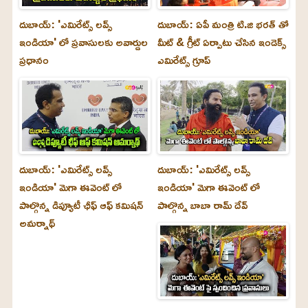
దుబాయ్: 'ఎమిరేట్స్ లవ్స్
దుబాయ్: ఏపీ మంత్రి టి.జి భరత్ తో
ఇండియా' లో ప్రవాసులకు అవార్డుల
మీట్ & గ్రీట్ ఏర్పాటు చేసిన ఇండెక్స్
ప్రధానం
ఎమిరేట్స్ గ్రూప్
దుబాయ్‌: 'ఎమిరేట్స్ లవ్స్
దుబాయ్‌: 'ఎమిరేట్స్ లవ్స్
ఇండియా' మెగా ఈవెంట్ లో
ఇండియా' మెగా ఈవెంట్ లో
పాల్గొన్న డిప్యూటీ ఛీఫ్ ఆఫ్ కమిషన్
పాల్గొన్న బాబా రామ్ దేవ్
అమర్నాథ్