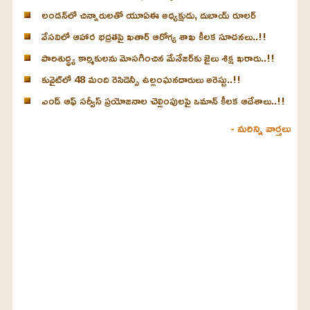
లండన్‌లో చిన్నారులతో యూఏఈ అధ్యక్షుడు, దుబాయ్ రూలర్
వేసవిలో ఆహార భద్రతపై ఖతార్ ఆరోగ్య శాఖ కీలక సూచనలు..!!
పారిశుద్ధ్య కార్మికులను మోసగించిన మేనేజర్‌కు జైలు శిక్ష ఖరారు..!!
కువైట్‌లో 48 మంది రెసిడెన్సీ ఉల్లంఘనదారులు అరెస్టు..!!
ఎండ్ ఆఫ్ సర్వీస్ ప్రయోజనాల చెల్లింపులపై ఒమాన్ కీలక ఆదేశాలు..!!
- మరిన్ని వార్తలు