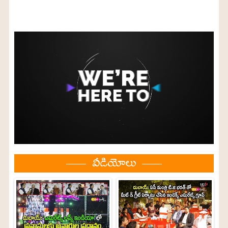
వీడియోలు