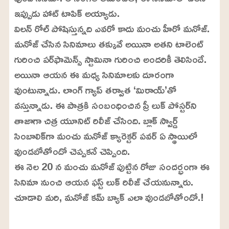
ఇప్పుడు హాట్ టాపిక్ అయ్యాడు.
విలన్ రోల్ పోషిస్తున్నది ఎవరో కాదు మంచు హీరో మనోజ్.
మనోజ్ చేసిన సినిమాలు తక్కువే అయినా అతని టాలెంట్
గురించి పర్‌ఫామెన్స్ స్టామినా గురించి అందరికీ తెలిసిందే.
అయినా ఆయన ఈ మధ్య సినిమాలకు దూరంగా
వుంటున్నాడు. లాంగ్ గ్యాప్ తర్వాత ‘మిరాయ్’తో
వస్తున్నాడు. ఈ పాత్రకి సంబంధించిన ప్రీ లుక్ పోస్టర్‌ని
తాజాగా చిత్ర యూనిట్ రిలీజ్ చేసింది. బ్లాక్ స్వార్డ్
సింబాలిక్‌గా మంచు మనోజ్ క్యారెక్టర్ పవర్ ఏ స్థాయిలో
వుండబోతోందో చెప్పకనే చెప్పింది.
ఈ నెల 20 న మంచు మనోజ్ పుట్టిన రోజు సందర్భంగా ఈ
సినిమా నుంచి ఆయన ఫస్ట్ లుక్ రిలీజ్ చేయనున్నారు.
చూడాలి మరి, మనోజ్ కమ్ బ్యాక్ ఎలా వుండబోతోందో.!
L