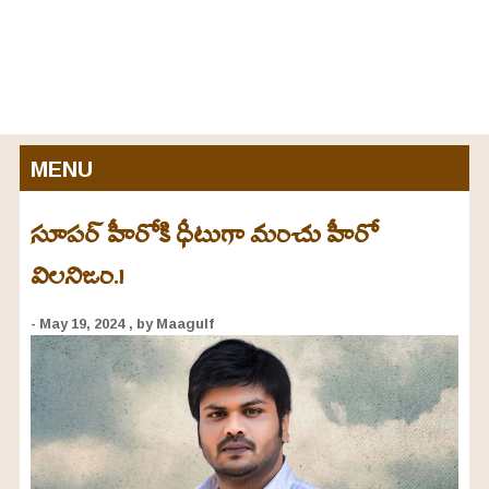
MENU
సూపర్ హీరోకి ధీటుగా మంచు హీరో
విలనిజం.!
- May 19, 2024
, by Maagulf