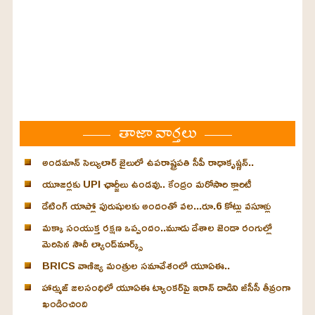
తాజా వార్తలు
అండమాన్ సెల్యులార్ జైలులో ఉపరాష్ట్రపతి సీపీ రాధాకృష్ణన్..
యూజర్లకు UPI ఛార్జీలు ఉండవు.. కేంద్రం మరోసారి క్లారిటీ
డేటింగ్ యాప్లో పురుషులకు అందంతో వల...రూ.6 కోట్లు వసూళ్లు
మక్కా సంయుక్త రక్షణ ఒప్పందం..మూడు దేశాల జెండా రంగుల్లో
మెరిసిన సౌదీ ల్యాండ్‌మార్క్స్
BRICS వాణిజ్య మంత్రుల సమావేశంలో యూఏఈ..
హార్ముజ్ జలసంధిలో యూఏఈ ట్యాంకర్‌పై ఇరాన్ దాడిని జీసీసీ తీవ్రంగా
ఖండించింది