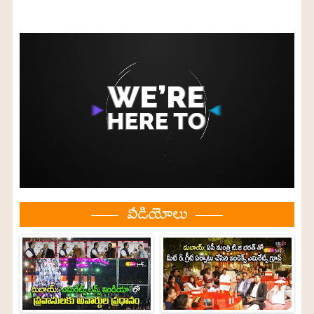
వీడియోలు