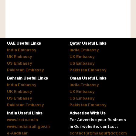
UAE Useful Links
Qatar Useful Links
India Embassy
India Embassy
UK Embassy
UK Embassy
US Embassy
US Embassy
Pakistan Embassy
Pakistan Embassy
Bahrain Useful Links
Oman Useful Links
India Embassy
India Embassy
UK Embassy
UK Embassy
US Embassy
US Embassy
Pakistan Embassy
Pakistan Embassy
India Useful Links
Advertise With Us
www.irctc.co.in
For Advertise your Business
www.indianrail.gov.in
in Our website. contact :
e-Aadhaar
contact(at)maagulf(dot)com