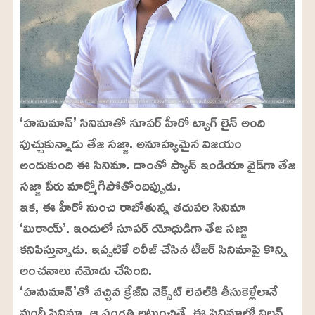
‘హనుమాన్’ సినిమాతో సూపర్ హీరో ట్యాగ్ లైన్ అంది
పుచ్చుకున్నాడు తేజ సజ్జా. అనూహ్యమైన విజయం
అందుకుంది ఈ సినిమా. దాంతో ప్యాన్ ఇండియా వైడ్‌గా తేజ
సజ్జా పేరు మార్మోగిపోతోందిప్పుడు.
ఇక, ఈ హీరో నుంచి రాబోతున్న తదుపరి సినిమా
‘మిరాయ్’. ఇందులో సూపర్ యోధుడిగా తేజ సజ్జా
కనిపిస్తున్నాడు. ఇప్పటికే రిలీజ్ చేసిన టీజర్ సినిమాపై కొన్ని
అంచనాలు నమోదు చేసింది.
‘హనుమాన్’‌తో వచ్చిన క్రేజ్‌ని నెక్స్‌ట్ లెవల్‌కి తీసుకెళ్లేలానే
వుందీ సినిమా. ఆ సంగతి అటుంచితే, ఈ సినిమాలో విలన్