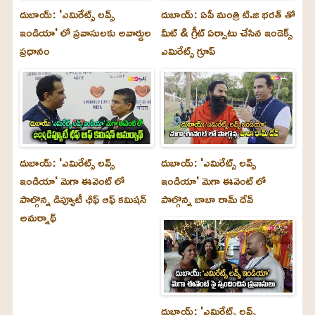
దుబాయ్: 'ఎమిరేట్స్ లవ్స్
దుబాయ్: ఏపీ మంత్రి టి.జి భరత్ తో
ఇండియా' లో ప్రవాసులకు అవార్డుల
మీట్ & గ్రీట్ ఏర్పాటు చేసిన ఇండెక్స్
ప్రధానం
ఎమిరేట్స్ గ్రూప్
దుబాయ్‌: 'ఎమిరేట్స్ లవ్స్
దుబాయ్‌: 'ఎమిరేట్స్ లవ్స్
ఇండియా' మెగా ఈవెంట్ లో
ఇండియా' మెగా ఈవెంట్ లో
పాల్గొన్న డిప్యూటీ ఛీఫ్ ఆఫ్ కమిషన్
పాల్గొన్న బాబా రామ్ దేవ్
అమర్నాథ్
దుబాయ్‌: 'ఎమిరేట్స్ లవ్స్