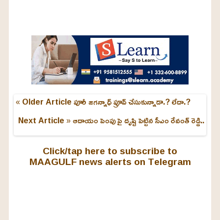
o
/
U
a
n
d
m
e
u
d
t
:
e
2
4
.
6
3
%
« Older Article
పూరీ జగన్నాధ్ ప్రూవ్ చేసుకున్నాడా.? లేదా.?
Next Article »
ఆదాయం పెంపు పై దృష్టి పెట్టిన సీఎం రేవంత్ రెడ్డి..
Click/tap here to subscribe to
MAAGULF news alerts on Telegram