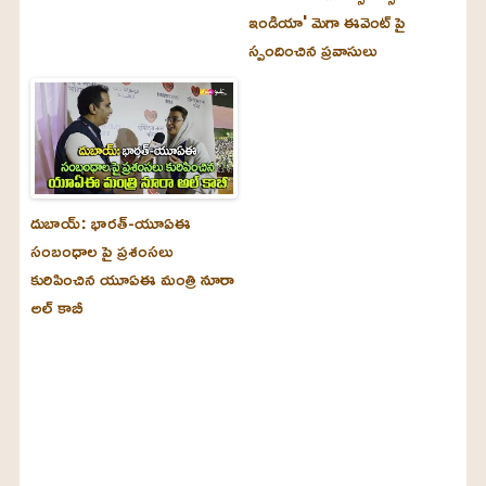
ఇండియా' మెగా ఈవెంట్ పై
స్పందించిన ప్రవాసులు
దుబాయ్‌: భారత్-యూఏఈ
సంబంధాల పై ప్రశంసలు
కురిపించిన యూఏఈ మంత్రి నూరా
అల్‌ కాబీ