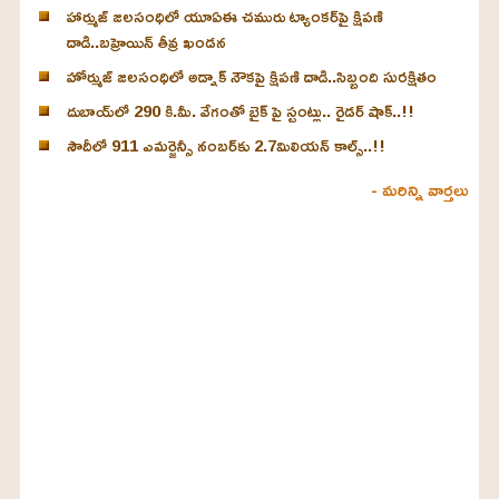
హార్ముజ్ జలసంధిలో యూఏఈ చమురు ట్యాంకర్‌పై క్షిపణి
దాడి..బహ్రెయిన్ తీవ్ర ఖండన
హోర్ముజ్ జలసంధిలో అడ్నాక్ నౌకపై క్షిపణి దాడి..సిబ్బంది సురక్షితం
దుబాయ్‌లో 290 కి.మీ. వేగంతో బైక్‌ పై స్టంట్లు.. రైడర్ షాక్..!!
సౌదీలో 911 ఎమర్జెన్సీ నంబర్‌కు 2.7మిలియన్ కాల్స్..!!
- మరిన్ని వార్తలు