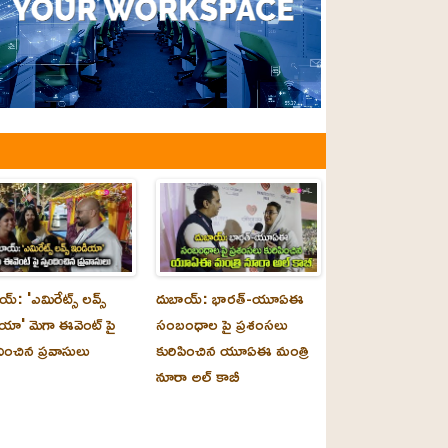
్‌: 'ఎమిరేట్స్ లవ్స్
దుబాయ్‌: భారత్-యూఏఈ
యా' మెగా ఈవెంట్ పై
సంబంధాల పై ప్రశంసలు
దించిన ప్రవాసులు
కురిపించిన యూఏఈ మంత్రి
నూరా అల్‌ కాబీ