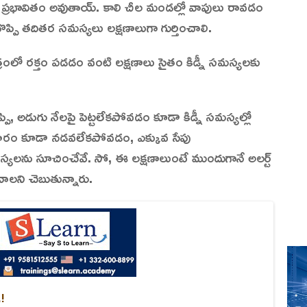
 ప్రభావితం అవుతాయ్. కాలి చీల మండల్లో వాపులు రావడం
 నొప్పి తదితర సమస్యలు లక్షణాలుగా గుర్తించాలి.
త్రంలో రక్తం పడడం వంటి లక్షణాలు సైతం కిడ్నీ సమస్యలకు
్పి, అడుగు నేలపై పెట్టలేకపోవడం కూడా కిడ్నీ సమస్యల్లో
ువ దూరం కూడా నడవలేకపోవడం, ఎక్కువ సేపు
్యలను సూచించేవే. సో, ఈ లక్షణాలుంటే ముందుగానే అలర్ట్
వాలని చెబుతున్నారు.
.!