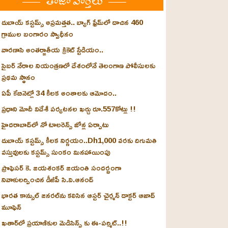
తాజా వార్తలు
దుబాయ్ కస్టమ్స్ అప్రమత్తత.. బ్యాగ్ ఫ్రేమ్‌లో దాచిన 460
గ్రాముల బంగారం స్వాధీనం
వారణాసి అంతర్జాతీయ క్రికెట్ స్టేడియం..
సైబర్ నేరాల నియంత్రణలో దేశంలోనే తెలంగాణ పోలీసులకు
ప్రథమ స్థానం
ఏపీ కేబినెట్లో 34 కీలక అంశాలకు ఆమోదం..
ప్రధాని మోదీ విదేశీ పర్యటనల ఖర్చు రూ.557కోట్లు !!
హైదరాబాద్‌లో నో టాలరెన్స్ జోన్ల ఏర్పాటు
దుబాయ్ కస్టమ్స్ కీలక నిర్ణయం..Dh1,000 వరకు దిగుమతి
వస్తువులకు కస్టమ్స్ సుంకం మినహాయింపు
ప్రొఫెసర్ కె. జయశంకర్ జయంతి సందర్భంగా
నివాళులర్పించిన డీజీపీ సి.వి.ఆనంద్
భారత కాన్సుల్ జనరల్‌ను కలిసిన ఆస్టర్ చైర్మన్ డాక్టర్ ఆజాద్
మూఫెన్
ఖతార్‌లో ప్రయాణికుల మెడిసిన్స్ కు ఈ-పర్మిట్..!!