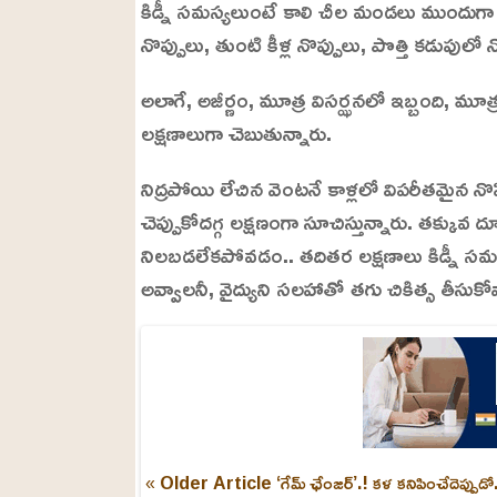
కిడ్నీ సమస్యలుంటే కాలి చీల మండలు ముందుగా
నొప్పులు, తుంటి కీళ్ల నొప్పులు, పొత్తి కడుపులో
అలాగే, అజీర్ణం, మూత్ర విసర్ఝనలో ఇబ్బంది, మూ
లక్షణాలుగా చెబుతున్నారు.
నిద్రపోయి లేచిన వెంటనే కాళ్లలో విపరీతమైన నొప
చెప్పుకోదగ్గ లక్షణంగా సూచిస్తున్నారు. తక్క
నిలబడలేకపోవడం.. తదితర లక్షణాలు కిడ్నీ సమస
అవ్వాలనీ, వైద్యుని సలహాతో తగు చికిత్స తీసుకో
« Older Article
‘గేమ్ ఛేంజర్’.! కళ కనిపించేదెప్పుడో