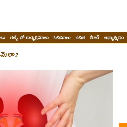
ోలు
గల్ఫ్ లో కార్యక్రమాలు
సినిమాలు
వనిత
లీజర్
ఆధ్యాత్మికం
డమెలా.?