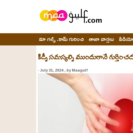
మా గల్ఫ్ .కామ్ గురించి
తాజా వార్తలు
వీడియ
కిడ్నీ సమస్యల్ని ముందుగానే గుర్తించ
- July 31, 2024
, by Maagulf