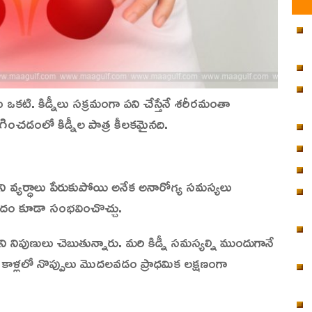
ఒకటి. కిడ్నీలు సక్రమంగా పని చేస్తేనే శరీరమంతా
ిగించడంలో కిడ్నీల పాత్ర కీలకమైనది.
ోని వ్యర్ధాలు పేరుకుపోయి అనేక అనారోగ్య సమస్యలు
రమాదం కూడా సంభవించొచ్చు.
ని నిపుణులు చెబుతున్నారు. మరి కిడ్నీ సమస్యల్ని ముందుగానే
 కాళ్లలో నొప్పులు మొదలవడం ప్రాధమిక లక్షణంగా