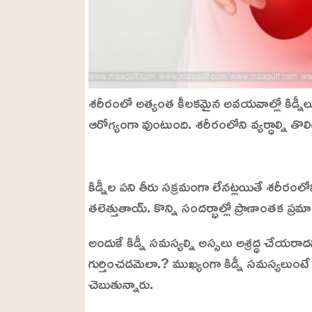
శరీరంలో అత్యంత కీలకమైన అవయవాల్లో కిడ్నీలు 
ఆరోగ్యంగా వుంటుంది. శరీరంలోని వ్యర్ధాల్ని తొల
L
o
/
U
a
కిడ్నీల పని తీరు సక్రమంగా లేనట్లయితే శరీరంల
n
d
m
e
తలెత్తుతాయ్. కొన్ని సందర్భాల్లో ప్రాణాంతక ప్
u
d
t
:
e
2
అందుకే కిడ్నీ సమస్యల్ని అస్సలు అశ్రద్ధ చేయరాద
1
.
గుర్తించడమెలా.? ముఖ్యంగా కిడ్నీ సమస్యలుంటే
3
4
%
చెబుతున్నారు.