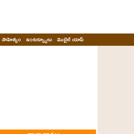
సాహిత్యం
ఇంటర్వ్యూలు
మొబైల్ యాప్