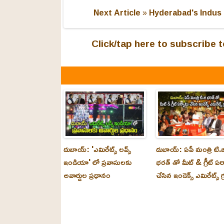
Next Article »
Hyderabad's Indus 
Click/tap here to subscribe
దుబాయ్: 'ఎమిరేట్స్ లవ్స్
దుబాయ్: ఏపీ మంత్రి టి.జ
ఇండియా' లో ప్రవాసులకు
భరత్ తో మీట్ & గ్రీట్ ఏర
అవార్డుల ప్రధానం
చేసిన ఇండెక్స్ ఎమిరేట్స్ గ్