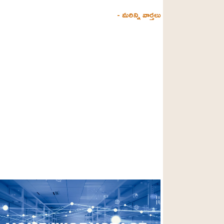
- మరిన్ని వార్తలు