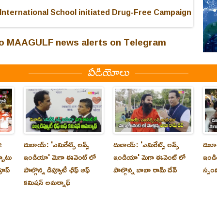
International School initiated Drug-Free Campaign
 to MAAGULF news alerts on Telegram
వీడియోలు
ి
దుబాయ్‌: 'ఎమిరేట్స్ లవ్స్
దుబాయ్‌: 'ఎమిరేట్స్ లవ్స్
దుబాయ
్పాటు
ఇండియా' మెగా ఈవెంట్ లో
ఇండియా' మెగా ఈవెంట్ లో
ఇండి
రూప్
పాల్గొన్న డిప్యూటీ ఛీఫ్ ఆఫ్
పాల్గొన్న బాబా రామ్ దేవ్
స్పం
కమిషన్ అమర్నాథ్