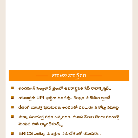
తాజా వార్తలు
అండమాన్ సెల్యులార్ జైలులో ఉపరాష్ట్రపతి సీపీ రాధాకృష్ణన్..
యూజర్లకు UPI ఛార్జీలు ఉండవు.. కేంద్రం మరోసారి క్లారిటీ
డేటింగ్ యాప్లో పురుషులకు అందంతో వల...రూ.6 కోట్లు వసూళ్లు
మక్కా సంయుక్త రక్షణ ఒప్పందం..మూడు దేశాల జెండా రంగుల్లో
మెరిసిన సౌదీ ల్యాండ్‌మార్క్స్
BRICS వాణిజ్య మంత్రుల సమావేశంలో యూఏఈ..