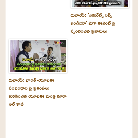
దుబాయ్‌: 'ఎమిరేట్స్ లవ్స్
ఇండియా' మెగా ఈవెంట్ పై
స్పందించిన ప్రవాసులు
దుబాయ్‌: భారత్-యూఏఈ
సంబంధాల పై ప్రశంసలు
కురిపించిన యూఏఈ మంత్రి నూరా
అల్‌ కాబీ