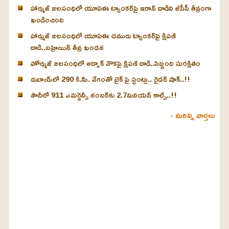
హార్ముజ్ జలసంధిలో యూఏఈ ట్యాంకర్‌పై ఇరాన్ దాడిని జీసీసీ తీవ్రంగా
ఖండించింది
హార్ముజ్ జలసంధిలో యూఏఈ చమురు ట్యాంకర్‌పై క్షిపణి
దాడి..బహ్రెయిన్ తీవ్ర ఖండన
హోర్ముజ్ జలసంధిలో అడ్నాక్ నౌకపై క్షిపణి దాడి..సిబ్బంది సురక్షితం
దుబాయ్‌లో 290 కి.మీ. వేగంతో బైక్‌ పై స్టంట్లు.. రైడర్ షాక్..!!
సౌదీలో 911 ఎమర్జెన్సీ నంబర్‌కు 2.7మిలియన్ కాల్స్..!!
- మరిన్ని వార్తలు