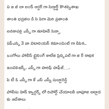
ఏ ఐ జీ లా అండ్ ఆర్డర్ గా సిద్దార్థ్ కౌశల్విశాఖ
శాంతి భద్రతల డి సి పిగా మెరి ప్రశాంతి
అనకాపల్లి ఎస్పీ గా తూహిన్ సిన్హా
ఏపీఎస్పి 3 వా బెటాలియన్ కమాండెంట్ గా దీపిక..
ఒంగోలు పోలీస్ ట్రైనింగ్ కాలేజి ప్రిన్సిపల్ గా జి ర్ రాధిక
ఇంటెలిజన్స్. ఎస్పీ గా హరిఫ్ హఫీజ్….
పి టీ ఓ ఎస్పీ గా కే ఎస్ ఎస్వీ సుబ్బారెడ్డి
పోలీసు హెడ్ క్వార్టర్స్ లో రిపోర్ట్ చేయాలనీ బాపూజి అట్టాడ
కు ఆదేశాలు