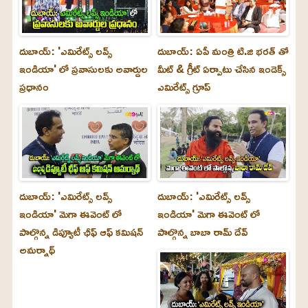
దుబాయ్: 'ఎమిరేట్స్ లవ్స్
దుబాయ్: ఏపీ మంత్రి టి.జి భరత్ తో
ఇండియా' లో ప్రవాసులకు అవార్డుల
మీట్ & గ్రీట్ ఏర్పాటు చేసిన ఇండెక్స్
ప్రధానం
ఎమిరేట్స్ గ్రూప్
దుబాయ్‌: 'ఎమిరేట్స్ లవ్స్
దుబాయ్‌: 'ఎమిరేట్స్ లవ్స్
ఇండియా' మెగా ఈవెంట్ లో
ఇండియా' మెగా ఈవెంట్ లో
పాల్గొన్న డిప్యూటీ ఛీఫ్ ఆఫ్ కమిషన్
పాల్గొన్న బాబా రామ్ దేవ్
అమర్నాథ్