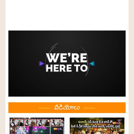
వీడియోలు