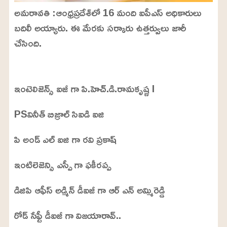
అమరావతి :ఆంధ్రప్రదేశ్‌లో 16 మంది ఐపీఎస్ అధికారులు
బదిలీ అయ్యారు. ఈ మేరకు సర్కారు ఉత్తర్వులు జారీ
చేసింది.
L
o
/
U
a
ఇంటెలిజెన్స్ ఐజీ గా పి.హెచ్.డి.రామకృష్ణ I
n
d
m
e
u
d
PSవినీత్ బిజ్రాల్ సిఐడి ఐజి
t
:
e
2
4
.
పి అండ్ ఎల్ ఐజి గా రవి ప్రకాష్
6
3
%
ఇంటిలెజెన్సి ఎస్పీ గా ఫకీరప్ప
డిజిపి ఆఫీస్ అడ్మిన్ డీఐజీ గా ఆర్ ఎన్ అమ్మిరెడ్డి
రోడ్ సేఫ్టీ డీఐజీ గా విజయారావ్..