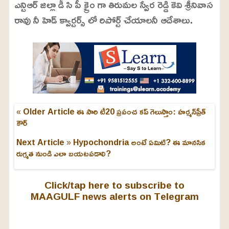
ఎన్టిఆర్ జిల్లా డీ సి పీ క్రైం గా తిరుమల స్వేర రెడ్డి కెవి శ్రీనివాస
రావు నీ హెడ్ క్వార్టర్స్ లో రిపోర్ట్ చేయాలనీ ఆదేశాలు.
« Older Article
ఈ సారి టీ20 ప్రపంచ కప్ గెలుస్తాం: హర్మన్‌ప్రీత్
కౌర్
Next Article »
Hypochondria అంటే ఏమిటి? ఈ మానసిక
రుగ్మత నుండి ఎలా బయటపడాలి?
Click/tap here to subscribe to
MAAGULF news alerts on Telegram