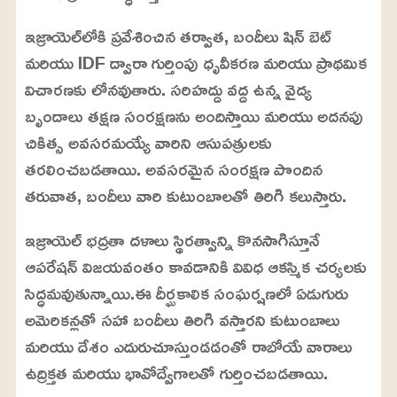
ఇజ్రాయెల్‌లోకి ప్రవేశించిన తర్వాత, బందీలు షిన్ బెట్
మరియు IDF ద్వారా గుర్తింపు ధృవీకరణ మరియు ప్రాథమిక
విచారణకు లోనవుతారు. సరిహద్దు వద్ద ఉన్న వైద్య
బృందాలు తక్షణ సంరక్షణను అందిస్తాయి మరియు అదనపు
చికిత్స అవసరమయ్యే వారిని ఆసుపత్రులకు
తరలించబడతాయి. అవసరమైన సంరక్షణ పొందిన
తరువాత, బందీలు వారి కుటుంబాలతో తిరిగి కలుస్తారు.
ఇజ్రాయెల్ భద్రతా దళాలు స్థిరత్వాన్ని కొనసాగిస్తూనే
ఆపరేషన్ విజయవంతం కావడానికి వివిధ ఆకస్మిక చర్యలకు
సిద్ధమవుతున్నాయి.ఈ దీర్ఘకాలిక సంఘర్షణలో ఏడుగురు
అమెరికన్లతో సహా బందీలు తిరిగి వస్తారని కుటుంబాలు
మరియు దేశం ఎదురుచూస్తుండడంతో రాబోయే వారాలు
ఉద్రిక్తత మరియు భావోద్వేగాలతో గుర్తించబడతాయి.