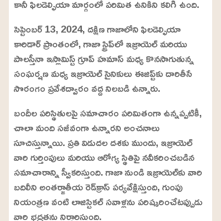
కానీ ఫిలడెల్ఫియా మార్గంలో పరిమిత ఉనికిని కలిగి ఉంది.
సెప్టెంబర్ 13, 2024, దక్షిణ గాజాలోని ఫిలడెల్ఫియా
కారిడార్ ప్రాంతంలో, గాజా స్ట్రిప్‌లో ఇజ్రాయెల్ మరియు
పాలస్తీనా ఇస్లామిస్ట్ గ్రూప్ హమాస్ మధ్య కొనసాగుతున్న
సంఘర్షణ మధ్య ఇజ్రాయెల్ సైనికులు ఈజిప్ట్‌కు దారితీసే
సొరంగం ప్రవేశద్వారం వద్ద నిలబడి ఉన్నారు.
బందీల పరిస్థితులపై సమాచారం పరిమితంగా ఉన్నప్పటికీ,
చాలా మంది సజీవంగా ఉన్నారని అంచనాలు
సూచిస్తున్నాయి. ప్రతి విడుదల దశకు ముందు, ఇజ్రాయెల్
వారి గుర్తింపులు మరియు ఆరోగ్య స్థితిపై నవీకరించబడిన
సమాచారాన్ని స్వీకరిస్తుంది. గాజా నుండి ఇజ్రాయెల్‌కు వారి
బదిలీని అంతర్జాతీయ రెడ్‌క్రాస్ పర్యవేక్షిస్తుంది, గుంపు
నియంత్రణ వంటి లాజిస్టికల్ సవాళ్లను పరిష్కరించేటప్పుడు
వారి భద్రతను నిర్ధారిస్తుంది.