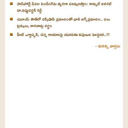
పాస్‌పోర్ట్ సేవల పెండింగ్‌ను త్వరగా పరిష్కరిస్తాం: కాన్సుల్ జనరల్
డా.విష్ణువర్ధన్ రెడ్డి
దుబాయ్ సౌత్‌లో వర్క్‌షాప్ ప్రమాదంతో భారీ అగ్నిప్రమాదం.. పలు
ట్రక్కులు, కారవాన్లు దగ్ధం
హీట్ ఎగ్జాస్షన్‌, చర్మ గాయాలపై యూఏఈ నిపుణుల హెచ్చరిక..!!
- మరిన్ని వార్తలు