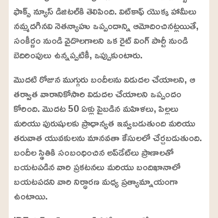
ఫాక్స్ న్యూస్ డిజిటల్‌కి తెలిపింది. విట్‌కాఫ్ యొక్క హామీలు
నమ్మదగినవి నెతన్యాహు ఒప్పందాన్ని ఆమోదించినట్లయితే,
సంకీర్ణం నుండి వైదొలగాలని ఒక రైట్ వింగ్ పార్టీ నుండి
బెదిరింపులు ఉన్నప్పటికీ, ఒప్పుకుంటారు.
మొదటి రోజున ముగ్గురు బందీలను విడుదల చేయాలని, ఆ
తర్వాత వారానికోసారి విడుదల చేయాలని ఒప్పందం
కోరింది. మొదట 50 ఏళ్లు పైబడిన మహిళలు, పిల్లలు
మరియు పురుషులకు ప్రాధాన్యత ఇవ్వబడుతుంది మరియు
తరువాత యువకులను మానవతా కేసులలో చేర్చబడుతుంది.
బందీల స్థితికి సంబంధించిన అప్‌డేట్‌లు ప్రాణాలతో
బయటపడిన వారి ప్రకటనలు మరియు బందిఖానాలో
బయటపడని వారి నిర్ధారణ మధ్య ప్రత్యామ్నాయంగా
ఉంటాయి.