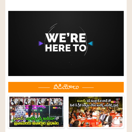
వీడియోలు