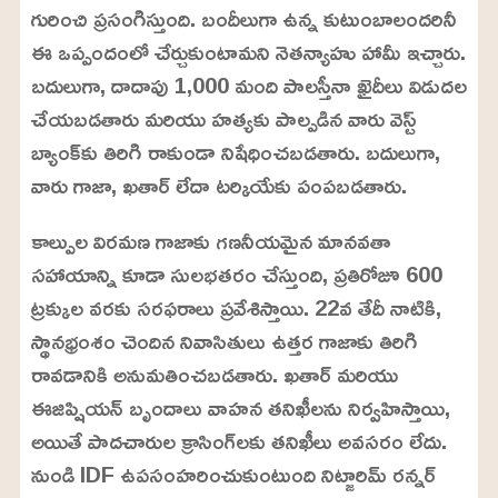
గురించి ప్రసంగిస్తుంది. బందీలుగా ఉన్న కుటుంబాలందరినీ
ఈ ఒప్పందంలో చేర్చుకుంటామని నెతన్యాహు హామీ ఇచ్చారు.
బదులుగా, దాదాపు 1,000 మంది పాలస్తీనా ఖైదీలు విడుదల
చేయబడతారు మరియు హత్యకు పాల్పడిన వారు వెస్ట్
బ్యాంక్‌కు తిరిగి రాకుండా నిషేధించబడతారు. బదులుగా,
వారు గాజా, ఖతార్ లేదా టర్కియేకు పంపబడతారు.
కాల్పుల విరమణ గాజాకు గణనీయమైన మానవతా
సహాయాన్ని కూడా సులభతరం చేస్తుంది, ప్రతిరోజూ 600
ట్రక్కుల వరకు సరఫరాలు ప్రవేశిస్తాయి. 22వ తేదీ నాటికి,
స్థానభ్రంశం చెందిన నివాసితులు ఉత్తర గాజాకు తిరిగి
రావడానికి అనుమతించబడతారు. ఖతార్ మరియు
ఈజిప్షియన్ బృందాలు వాహన తనిఖీలను నిర్వహిస్తాయి,
అయితే పాదచారుల క్రాసింగ్‌లకు తనిఖీలు అవసరం లేదు.
నుండి IDF ఉపసంహరించుకుంటుంది నిట్జారిమ్ రన్నర్