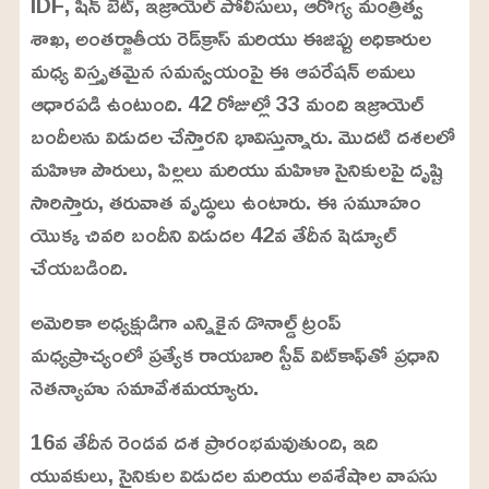
IDF, షిన్ బెట్, ఇజ్రాయెల్ పోలీసులు, ఆరోగ్య మంత్రిత్వ
శాఖ, అంతర్జాతీయ రెడ్‌క్రాస్ మరియు ఈజిప్టు అధికారుల
మధ్య విస్తృతమైన సమన్వయంపై ఈ ఆపరేషన్ అమలు
ఆధారపడి ఉంటుంది. 42 రోజుల్లో 33 మంది ఇజ్రాయెల్
బందీలను విడుదల చేస్తారని భావిస్తున్నారు. మొదటి దశలలో
మహిళా పౌరులు, పిల్లలు మరియు మహిళా సైనికులపై దృష్టి
సారిస్తారు, తరువాత వృద్ధులు ఉంటారు. ఈ సమూహం
యొక్క చివరి బందీని విడుదల 42వ తేదీన షెడ్యూల్
చేయబడింది.
అమెరికా అధ్యక్షుడిగా ఎన్నికైన డొనాల్డ్ ట్రంప్
మధ్యప్రాచ్యంలో ప్రత్యేక రాయబారి స్టీవ్ విట్‌కాఫ్‌తో ప్రధాని
నెతన్యాహు సమావేశమయ్యారు.
16వ తేదీన రెండవ దశ ప్రారంభమవుతుంది, ఇది
యువకులు, సైనికుల విడుదల మరియు అవశేషాల వాపసు