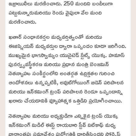
ఇజ్రాయిలీలు మరణించారు. 250 మందిని బందీలుగా
పట్టుకున్నారుమరియు రెండు వైపులా వేల మంది
మరణించారు.
ఖతార్ సంధానకర్తల మధ్యవర్తిత్వంతో మరియు
ఈజిప్షియన్ మధ్యవర్తుల ద్వారా ఒప్పందం కూడా జరిగింది.
ముఖ్యమైన భాగస్వామ్యం యునైటెడ్ స్టేట్స్ యొక్క. హమాస్
పునర్వ్యవస్థీకరణ మరియు ప్రధాన మంత్రి బెంజమిన్
నెతన్యాహు సంకీర్ణంలోని అంతర్గత ఉద్రిక్తతల గురించి
ఆందోళనలు ఉన్నప్పటికీ, అవుట్‌గోయింగ్ బిడెన్ పరిపాలన
మరియు ఇన్‌కమింగ్ ట్రంప్ పరిపాలన రెండూ ఒప్పందాన్ని
ఖరారు చేయడానికి వ్యూహాత్మక ఒత్తిడిని ప్రయోగించాయి.
నెతన్యాహు మరియు అధ్యక్షుడిగా ఎన్నికైన ట్రంప్ యొక్క
ఇన్‌కమింగ్ మిడిల్ ఈస్ట్ రాయబారి స్టీవ్ విట్‌కాఫ్ మధ్య
వారాంతపు సమావేశం పురోగతికి దారితీసిందని సోర్సెస్