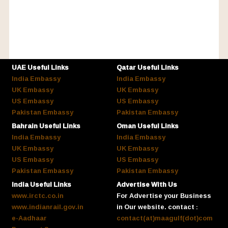
UAE Useful Links
Qatar Useful Links
India Embassy
India Embassy
UK Embassy
UK Embassy
US Embassy
US Embassy
Pakistan Embassy
Pakistan Embassy
Bahrain Useful Links
Oman Useful Links
India Embassy
India Embassy
UK Embassy
UK Embassy
US Embassy
US Embassy
Pakistan Embassy
Pakistan Embassy
India Useful Links
Advertise With Us
www.irctc.co.in
For Advertise your Business
www.indianrail.gov.in
in Our website. contact :
e-Aadhaar
contact(at)maagulf(dot)com