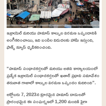
ఇజ్రాయెల్ మరియు హమాస్ కాల్పుల విరమణ ఒప్పందానికి
అంగీకరించాయి, ఇది బందీల విడుదలకు హామీ ఇస్తుంది,
ఫాక్స్ న్యూస్ ధృవీకరించింది.
L
o
/
U
a
“హమాస్ సంధానకర్తలతో మరియు అతని కార్యాలయంలో
n
d
m
e
ప్రత్యేక ఇజ్రాయెల్ సంధానకర్తలతో ఖతార్ ప్రధాని సమావేశం
u
d
t
:
తరువాత గాజాలో కాల్పుల విరమణ ఒప్పందం కుదిరింది”.
e
2
2
.
అక్టోబరు 7, 2023న క్రూరమైన హమాస్ దాడులతో
9
9
%
ప్రారంభమైన ఈ సంఘర్షణలో 1,200 మందికి పైగా