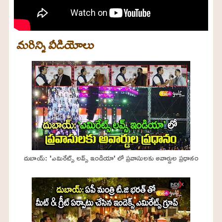
మరిన్ని వీడియోలు
దుబాయ్: 'ఎమిరేట్స్ లవ్స్ ఇండియా' లో ప్రవాసులకు అవార్డుల ప్రధానం