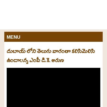
MENU
దుబాయ్ లోని తెలుగు వారంతా కలిసిమెలిసి
ఉండాలన్న ఎంపీ డి.కె. అరుణ