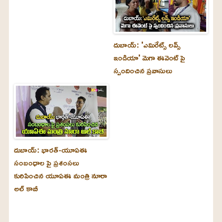
దుబాయ్‌: 'ఎమిరేట్స్ లవ్స్
ఇండియా' మెగా ఈవెంట్ పై
స్పందించిన ప్రవాసులు
దుబాయ్‌: భారత్-యూఏఈ
సంబంధాల పై ప్రశంసలు
కురిపించిన యూఏఈ మంత్రి నూరా
అల్‌ కాబీ