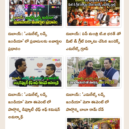
దుబాయ్: 'ఎమిరేట్స్ లవ్స్
దుబాయ్: ఏపీ మంత్రి టి.జి భరత్ తో
ఇండియా' లో ప్రవాసులకు అవార్డుల
మీట్ & గ్రీట్ ఏర్పాటు చేసిన ఇండెక్స్
ప్రధానం
ఎమిరేట్స్ గ్రూప్
దుబాయ్‌: 'ఎమిరేట్స్ లవ్స్
దుబాయ్‌: 'ఎమిరేట్స్ లవ్స్
ఇండియా' మెగా ఈవెంట్ లో
ఇండియా' మెగా ఈవెంట్ లో
పాల్గొన్న డిప్యూటీ ఛీఫ్ ఆఫ్ కమిషన్
పాల్గొన్న బాబా రామ్ దేవ్
అమర్నాథ్