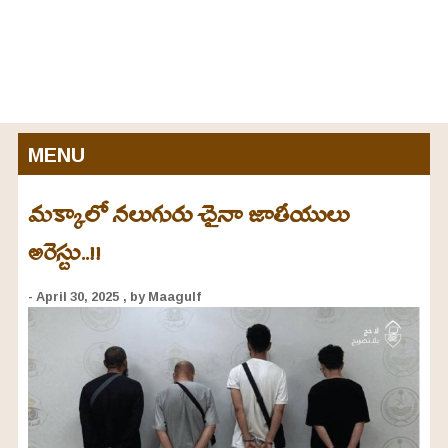
MENU
మక్కాలో నలుగురు చైనా జాతీయులు
అరెస్టు..!!
- April 30, 2025
, by Maagulf