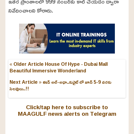
ఇతర ప్రాంతాలలో 999 నంబర్‌కు కాల్ చేయడం ద్వారా
3
%
నివేదించాలని కోరారు.
« Older Article
House Of Hype - Dubai Mall
Beautiful Immersive Wonderland
Next Article »
ఈద్ అల్-అధా..కువైట్ లో జూన్ 5-9 వరకు
సెలవులు..!!
Click/tap here to subscribe to
MAAGULF news alerts on Telegram