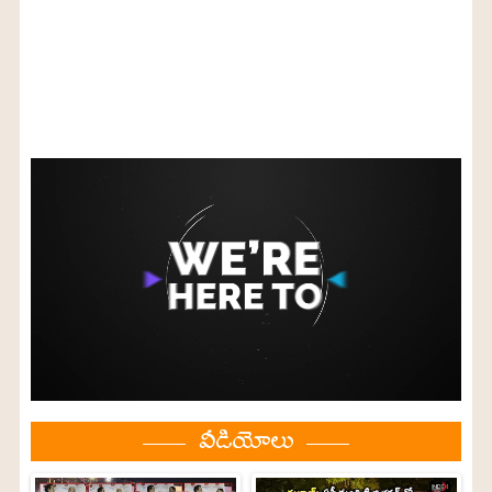
వీడియోలు