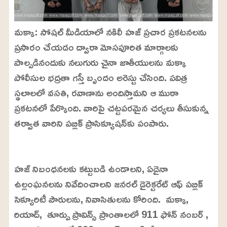
మక్కా: సోషల్ మీడియాలో నకిలీ హజ్ ప్రచార ప్రకటనలను
ప్రసారం చేయడం ద్వారా మోసపూరిత మార్గాలకు
పాల్పడినందుకు నలుగురు చైనా జాతీయులను మక్కా
పోలీసుల భద్రతా గస్తీ బృందం అరెస్టు చేసింది. పవిత్ర
స్థలాలలో వసతి, రవాణాను అందిస్తామని ఆ ముఠా
ప్రకటనలో పేర్కొంది. వారిపై చట్టపరమైన చర్యలు తీసుకున్న
తర్వాత వారిని పబ్లిక్ ప్రాసిక్యూషన్‌కు పంపారు.
L
o
/
U
a
హజ్ నిబంధనలకు కట్టుబడి ఉండాలని, ఏదైనా
n
d
m
e
ఉల్లంఘనలను నివేదించాలని జనరల్ డైరెక్టరేట్ ఆఫ్ పబ్లిక్
u
d
t
:
సెక్యూరిటీ పౌరులను, నివాసితులను కోరింది. మక్కా,
e
2
4
రియాద్, తూర్పు ప్రావిన్స్ ప్రాంతాలలో 911 ఫోన్ నంబర్ ,
.
6