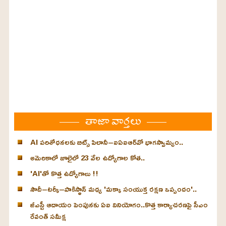
తాజా వార్తలు
AI పరిశోధనలకు బిట్స్ పిలానీ–ఐఏఐఆర్‌వో భాగస్వామ్యం..
అమెరికాలో జూలైలో 23 వేల ఉద్యోగాల కోత..
'AI'తో కొత్త ఉద్యోగాలు !!
సౌదీ–టర్కీ–పాకిస్థాన్ మధ్య 'మక్కా సంయుక్త రక్షణ ఒప్పందం'..
జీఎస్టీ ఆదాయం పెంపునకు ఏఐ వినియోగం..కొత్త కార్యాచరణపై సీఎం
రేవంత్ సమీక్ష