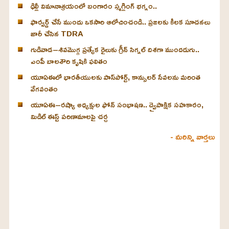
ఢిల్లీ విమానాశ్రయంలో బంగారం స్మగ్లింగ్ భగ్నం..
ఫార్వర్డ్ చేసే ముందు ఒకసారి ఆలోచించండి.. ప్రజలకు కీలక సూచనలు
జారీ చేసిన TDRA
గుడివాడ–శివమొగ్గ ప్రత్యేక రైలుకు గ్రీన్ సిగ్నల్ దిశగా ముందడుగు..
ఎంపీ బాలశౌరి కృషికి ఫలితం
యూఏఈలో భారతీయులకు పాస్‌పోర్ట్, కాన్సులర్ సేవలను మరింత
వేగవంతం
యూఏఈ–రష్యా అధ్యక్షుల ఫోన్ సంభాషణ.. ద్వైపాక్షిక సహకారం,
మిడిల్ ఈస్ట్ పరిణామాలపై చర్చ
- మరిన్ని వార్తలు