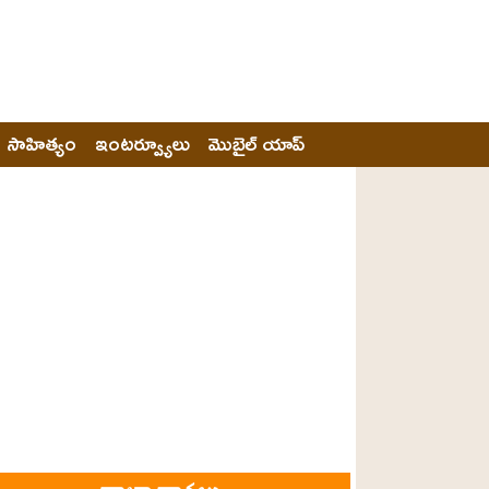
సాహిత్యం
ఇంటర్వ్యూలు
మొబైల్ యాప్