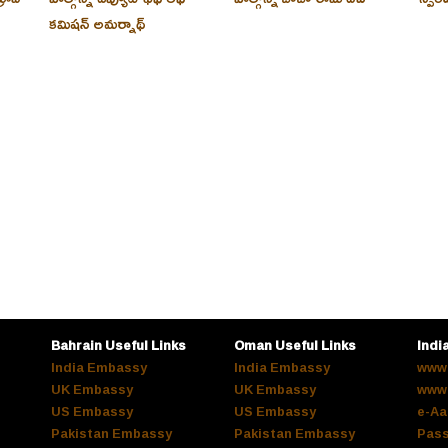
కమిషన్ అమర్నాథ్
Bahrain Useful Links
Oman Useful Links
Indi
India Embassy
India Embassy
www.
UK Embassy
UK Embassy
www.
US Embassy
US Embassy
e-Aa
Pakistan Embassy
Pakistan Embassy
Pass