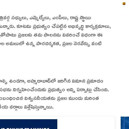
్గ సభ్యులు, ఎమ్మెల్యేలు, ఎంపీలు, రాష్ట్ర స్థాయి
ననున్నారు. కూటమి ప్రభుత్వం చేపట్టిన అభివృద్ధి కార్యక్రమాలు,
క్షతోపాటు ప్రజలకు తమ పాలనను వివరించే విధంగా ఈ
 అమలులో ఉన్న పారదర్శకత, ప్రజల నెరవేర్పు వంటి
ంచాల్సి ఉండగా, అహ్మదాబాద్‌లో జరిగిన విమాన ప్రమాదం
ు నిర్వహించేందుకు ప్రభుత్వం అన్ని ఏర్పాట్లు చేసింది.
సంబంధించిన విశ్వసనీయతను ప్రజల ముందు మరింత
 వర్గాలు విశ్లేషిస్తున్నాయి.