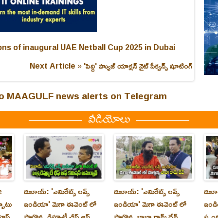
s of inaugural UAE Netball Cup 2025 in Dubai
Next Article »
'పెద్ది' హ్యుజ్ యాక్షన్ నైట్ సీక్వెన్స్ షూటింగ్
 to MAAGULF news alerts on Telegram
వీడియోలు
ి
దుబాయ్‌: 'ఎమిరేట్స్ లవ్స్
దుబాయ్‌: 'ఎమిరేట్స్ లవ్స్
దుబాయ
్పాటు
ఇండియా' మెగా ఈవెంట్ లో
ఇండియా' మెగా ఈవెంట్ లో
ఇండి
రూప్
పాల్గొన్న డిప్యూటీ ఛీఫ్ ఆఫ్
పాల్గొన్న బాబా రామ్ దేవ్
స్పం