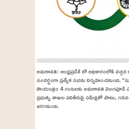
అమరావతి: ఆంధ్రప్రదేశ్ లో అధికారంలోకి వచ్చిన
సందర్భంగా ప్రత్యేక సభను నిర్వహించనుంది. 
సాయంత్రం 4 గంటలకు అమరావతి వెలగపూడి స
ప్రభుత్వ శాఖల పనితీరుపై సమీక్షతో పాటు, గడచి
జరగనుంది.
L
o
/