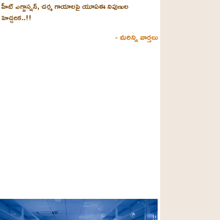
హీట్ ఎగ్జాస్షన్‌, చర్మ గాయాలపై యూఏఈ నిపుణుల
హెచ్చరిక..!!
- మరిన్ని వార్తలు