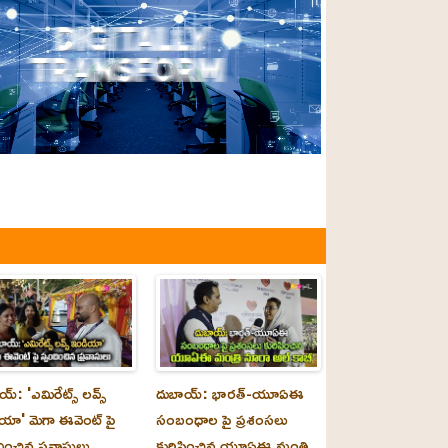
్‌: 'ఎమిరేట్స్ లవ్స్
దుబాయ్‌: భారత్-యూఏఈ
యా' మెగా ఈవెంట్ పై
సంబంధాల పై ప్రశంసలు
దించిన ప్రవాసులు
కురిపించిన యూఏఈ మంత్రి