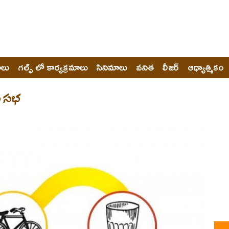
ోలు
గల్ఫ్ లో కార్యక్రమాలు
సినిమాలు
వనిత
లీజర్
ఆధ్యాత్మికం
సవ సభ