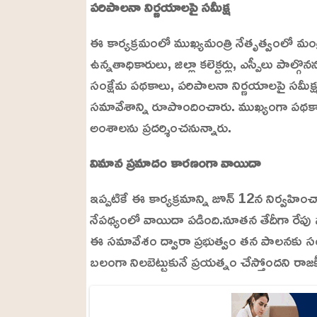
U
a
పరిపాలనా నిర్ణయాలపై సమీక్ష
n
d
m
e
u
d
ఈ కార్యక్రమంలో ముఖ్యమంత్రి నేతృత్వంలో మంత్రివర
t
:
e
2
ఉన్నతాధికారులు, జిల్లా కలెక్టర్లు, ఎస్పీలు పాల్గొ
4
.
సంక్షేమ పథకాలు, పరిపాలనా నిర్ణయాలపై సమీ
6
3
%
సమావేశాన్ని రూపొందించారు. ముఖ్యంగా పథకాల
అంశాలను ప్రదర్శించనున్నారు.
విమాన ప్రమాదం కారణంగా వాయిదా
ఇప్పటికే ఈ కార్యక్రమాన్ని జూన్ 12న నిర్వహి
నేపథ్యంలో వాయిదా పడింది.నూతన తేదీగా రేపు సభన
ఈ సమావేశం ద్వారా ప్రభుత్వం తన పాలనకు 
బలంగా నిలబెట్టుకునే ప్రయత్నం చేస్తోందని రాజకీయ