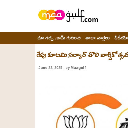
మా గల్ఫ్ .కామ్ గురించి
తాజా వార్తలు
వీడియ
రేపు కూటమి సర్కార్ తొలి వార్షికోత్
- June 22, 2025
, by Maagulf