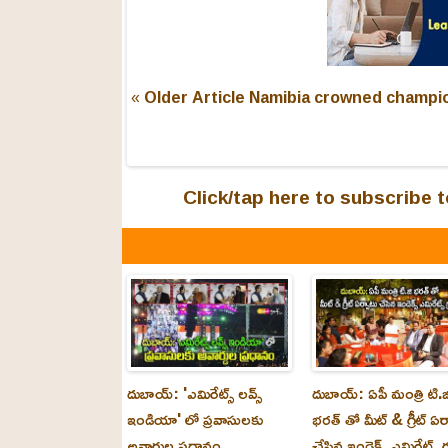
« Older Article
Namibia crowned champion
Click/tap here to subscribe
దుబాయ్: 'ఎమిరేట్స్ లవ్స్
దుబాయ్: ఏపీ మంత్రి టి.జ
ఇండియా' లో ప్రవాసులకు
భరత్ తో మీట్ & గ్రీట్ ఏర
అవార్డుల ప్రధానం
చేసిన ఇండెక్స్ ఎమిరేట్స్ గ్