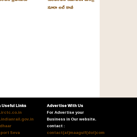
నూరా అల్‌ కాబీ
a Useful Links
Advertise With Us
irctc.co.in
For Advertise your
indianrail.gov.in
Business in Our website.
dhaar
contact :
port Seva
contact(at)maagulf(dot)com