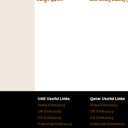
UAE Useful Links
Qatar Useful Links
India Embassy
India Embassy
UK Embassy
UK Embassy
US Embassy
US Embassy
Pakistan Embassy
Pakistan Embassy