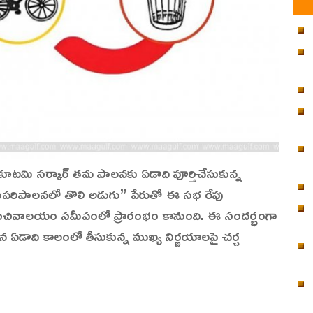
 కూటమి సర్కార్‌ తమ పాలనకు ఏడాది పూర్తిచేసుకున్న
“సుపరిపాలనలో తొలి అడుగు” పేరుతో ఈ సభ రేపు
చివాలయం సమీపంలో ప్రారంభం కానుంది. ఈ సందర్భంగా
న ఏడాది కాలంలో తీసుకున్న ముఖ్య నిర్ణయాలపై చర్చ