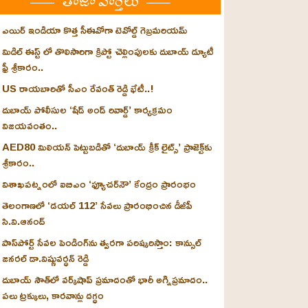
తాజా వార్తలు
ఎయిర్ ఇండియా కొత్త సీఈవోగా టెవోల్డ్ గెబ్రమరియమ్
మిడిల్ ఈస్ట్ లో తొలిసారిగా క్రిప్టో చెల్లింపులకు దుబాయ్ డ్యూటీ
ఫ్రీ శ్రీకారం..
US రాయబారితో సీఎం రేవంత్ రెడ్డి భేటీ..!
దుబాయ్ పోలీసుల ‘షేడ్ అండ్ రివార్డ్’ కార్యక్రమం
విజయవంతం..
AED80 మిలియన్ పెట్టుబడితో ‘దుబాయ్ క్రీక్ లైట్స్’ ప్రాజెక్ట్‌కు
శ్రీకారం..
విశాఖపట్నంలో ఐబిఎం ‘ఫ్యూచర్‌నౌ’ కేంద్రం ప్రారంభం
తెలంగాణలో ‘డయల్ 112’ సేవలు ప్రారంభించిన డీజీపీ
సి.వి.ఆనంద్
పాస్‌పోర్ట్ సేవల పెండింగ్‌ను త్వరగా పరిష్కరిస్తాం: కాన్సుల్
జనరల్ డా.విష్ణువర్ధన్ రెడ్డి
దుబాయ్ సౌత్‌లో వర్క్‌షాప్ ప్రమాదంతో భారీ అగ్నిప్రమాదం..
పలు ట్రక్కులు, కారవాన్లు దగ్ధం