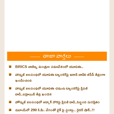
తాజా వార్తలు
BRICS వాణిజ్య మంత్రుల సమావేశంలో యూఏఈ..
హార్ముజ్ జలసంధిలో యూఏఈ ట్యాంకర్‌పై ఇరాన్ దాడిని జీసీసీ తీవ్రంగా
ఖండించింది
హార్ముజ్ జలసంధిలో యూఏఈ చమురు ట్యాంకర్‌పై క్షిపణి
దాడి..బహ్రెయిన్ తీవ్ర ఖండన
హోర్ముజ్ జలసంధిలో అడ్నాక్ నౌకపై క్షిపణి దాడి..సిబ్బంది సురక్షితం
దుబాయ్‌లో 290 కి.మీ. వేగంతో బైక్‌ పై స్టంట్లు.. రైడర్ షాక్..!!