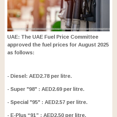
UAE: The UAE Fuel Price Committee
approved the fuel prices for August 2025
as follows:
L
o
/
U
a
- Diesel: AED2.78 per litre.
n
d
m
e
u
d
- Super "98" : AED2.69 per litre.
t
:
e
2
4
.
- Special "95" : AED2.57 per litre.
6
3
%
- E-Plus “91” : AED2.50 per litre.