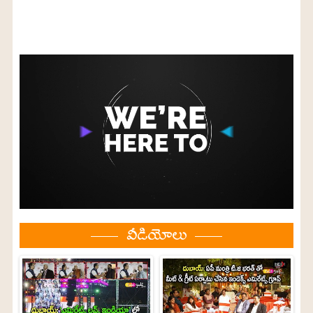
వీడియోలు