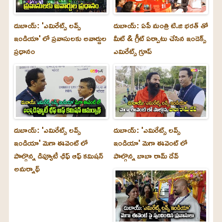
దుబాయ్: 'ఎమిరేట్స్ లవ్స్
దుబాయ్: ఏపీ మంత్రి టి.జి భరత్ తో
ఇండియా' లో ప్రవాసులకు అవార్డుల
మీట్ & గ్రీట్ ఏర్పాటు చేసిన ఇండెక్స్
ప్రధానం
ఎమిరేట్స్ గ్రూప్
దుబాయ్‌: 'ఎమిరేట్స్ లవ్స్
దుబాయ్‌: 'ఎమిరేట్స్ లవ్స్
ఇండియా' మెగా ఈవెంట్ లో
ఇండియా' మెగా ఈవెంట్ లో
పాల్గొన్న డిప్యూటీ ఛీఫ్ ఆఫ్ కమిషన్
పాల్గొన్న బాబా రామ్ దేవ్
అమర్నాథ్