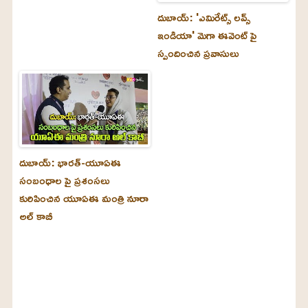
దుబాయ్‌: 'ఎమిరేట్స్ లవ్స్
ఇండియా' మెగా ఈవెంట్ పై
స్పందించిన ప్రవాసులు
దుబాయ్‌: భారత్-యూఏఈ
సంబంధాల పై ప్రశంసలు
కురిపించిన యూఏఈ మంత్రి నూరా
అల్‌ కాబీ