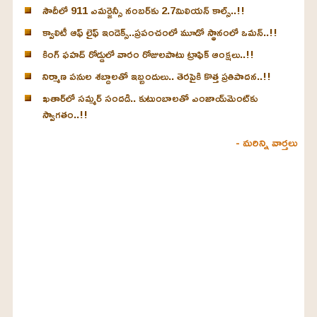
సౌదీలో 911 ఎమర్జెన్సీ నంబర్‌కు 2.7మిలియన్ కాల్స్..!!
క్వాలిటీ ఆఫ్ లైఫ్ ఇండెక్స్‌..ప్రపంచంలో మూడో స్థానంలో ఒమన్..!!
కింగ్ ఫహద్ రోడ్డులో వారం రోజులపాటు ట్రాఫిక్ ఆంక్షలు..!!
నిర్మాణ పనుల శబ్దాలతో ఇబ్బందులు.. తెరపైకి కొత్త ప్రతిపాదన..!!
ఖతార్‌లో సమ్మర్ సందడి.. కుటుంబాలతో ఎంజాయ్‌మెంట్‌కు
స్వాగతం..!!
- మరిన్ని వార్తలు