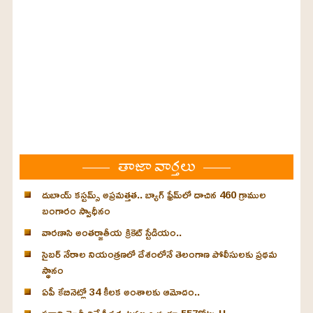
తాజా వార్తలు
దుబాయ్ కస్టమ్స్ అప్రమత్తత.. బ్యాగ్ ఫ్రేమ్‌లో దాచిన 460 గ్రాముల
బంగారం స్వాధీనం
వారణాసి అంతర్జాతీయ క్రికెట్ స్టేడియం..
సైబర్ నేరాల నియంత్రణలో దేశంలోనే తెలంగాణ పోలీసులకు ప్రథమ
స్థానం
ఏపీ కేబినెట్లో 34 కీలక అంశాలకు ఆమోదం..