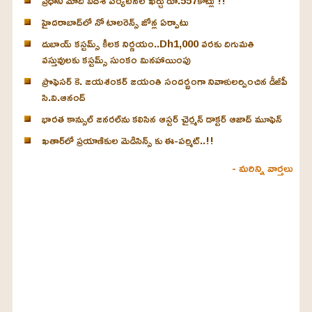
ప్రధాని మోదీ విదేశీ పర్యటనల ఖర్చు రూ.557కోట్లు !!
హైదరాబాద్‌లో నో టాలరెన్స్ జోన్ల ఏర్పాటు
దుబాయ్ కస్టమ్స్ కీలక నిర్ణయం..Dh1,000 వరకు దిగుమతి
వస్తువులకు కస్టమ్స్ సుంకం మినహాయింపు
ప్రొఫెసర్ కె. జయశంకర్ జయంతి సందర్భంగా నివాళులర్పించిన డీజీపీ
సి.వి.ఆనంద్
భారత కాన్సుల్ జనరల్‌ను కలిసిన ఆస్టర్ చైర్మన్ డాక్టర్ ఆజాద్ మూఫెన్
ఖతార్‌లో ప్రయాణికుల మెడిసిన్స్ కు ఈ-పర్మిట్..!!
- మరిన్ని వార్తలు