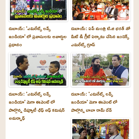
దుబాయ్: 'ఎమిరేట్స్ లవ్స్
దుబాయ్: ఏపీ మంత్రి టి.జి భరత్ తో
ఇండియా' లో ప్రవాసులకు అవార్డుల
మీట్ & గ్రీట్ ఏర్పాటు చేసిన ఇండెక్స్
ప్రధానం
ఎమిరేట్స్ గ్రూప్
దుబాయ్‌: 'ఎమిరేట్స్ లవ్స్
దుబాయ్‌: 'ఎమిరేట్స్ లవ్స్
ఇండియా' మెగా ఈవెంట్ లో
ఇండియా' మెగా ఈవెంట్ లో
పాల్గొన్న డిప్యూటీ ఛీఫ్ ఆఫ్ కమిషన్
పాల్గొన్న బాబా రామ్ దేవ్
అమర్నాథ్