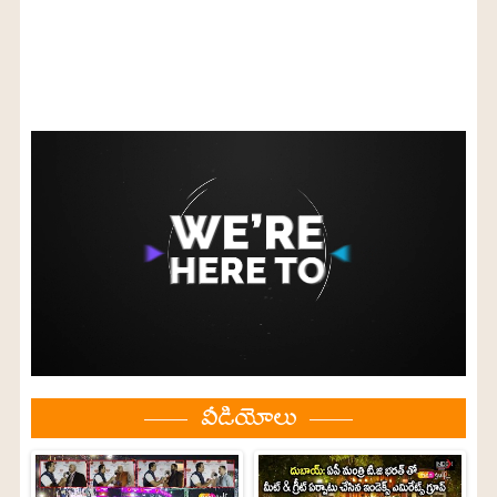
వీడియోలు