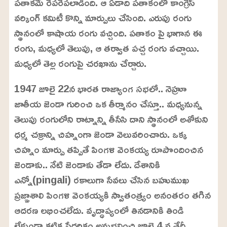
పతాకమే రెపరెపలాడింది. ఆ ఏడాది పతాకంలో కాంగ్రెస్‌
వర్కింగ్‌ కమిటీ కొన్ని మార్పులు చేసింది. ఎరుపు రంగు
స్థానంలో కాషాయ రంగు వచ్చింది. పతాకం పై భాగాన ఈ
రంగు, మధ్యలో తెలుపు, ఆ తర్వాత పచ్చ రంగు వచ్చాయి.
మధ్యలో తెల్ల రంగుపై చరఖాను చేర్చారు.
1947 జూలై 22న భారత రాజ్యాంగ సభలో.. నెహ్రూ
జాతీయ జెండా గురించి ఒక తీర్మానం చేస్తూ.. మధ్యనున్న
తెలుపు రంగులోని రాట్నాన్ని తీసేసి దాని స్థానంలో అశోకుని
ధర్మ చక్రాన్ని చిహ్నంగా జెండా వెలువరించారు. ఒక్క
చిహ్నం మార్పు తప్పితే పింగళి వెంకయ్య రూపొందించిన
జెండాకు.. నేటి జెండాకు తేడా లేదు. దేశానికి
ఎన్నో(pingali) రకాలుగా సేవలు చేసిన బహుముఖ
ప్రజ్ఞాశాలి పింగళి వెంకయ్యకి స్వాతంత్య్రం అనంతరం తగిన
ఆదరణ లభించలేదు. వృద్ధాప్యంలో తినడానికి తిండి
లేకుండా కటిక పేదరికం అనుభవించి జూలై 4 వ తేదీ