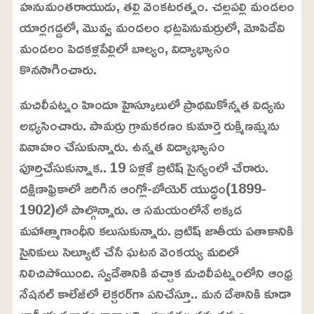
హనుమంతరాయుడు, తల్లి వెంకటరత్నం. చల్లపల్లి మండలం
.
6
యార్లగడ్డలో, మొవ్వ మండలం భట్లపెనుమర్రులో, మోపిదేవి
3
%
మండలం పెదకళ్లపేల్లిలో బాల్యం, విద్యాభ్యాసం
కొనసాగించారు.
మచిలీపట్నం హిందూ హైస్కూలులో ప్రాథమికోన్నత విద్యను
అభ్యసించారు. పామర్రు గ్రామకరణం కుమార్తె రుక్మిణమ్మను
వివాహం చేసుకున్నారు. ఉన్నత విద్యాభ్యాసం
పూర్తిచేసుకున్నాక.. 19 ఏళ్లకే బ్రిటిష్‌ సైన్యంలో చేరారు.
దక్షిణాఫ్రికాలో జరిగిన ఆంగ్లో-బోయెర్‌ యుద్ధం(1899-
1902)లో పాల్గొన్నారు. ఆ సమయంలోనే అక్కడ
మహాత్మాగాంధీని కలుసుకున్నారు. బ్రిటిష్‌ జాతీయ పతాకానికి
సైనికులు సెల్యూట్‌ చేసే ఘటన వెంకయ్య మదిలో
నిలిచిపోయింది. స్వదేశానికి వచ్చాక మచిలీపట్నంలోని ఆంధ్ర
నేషనల్‌ కాలేజీలో లెక్చరర్‌గా పనిచేస్తూ.. మన దేశానికి కూడా
జాతీయ పతాకం కావాలని.. రూపకల్పనకు నడుం