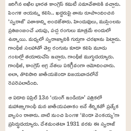
జరిగిన అఖిల భారత కాంగ్రెస్‌ కమిటీ సమావేశానికి వచ్చారు.
పింగళి ఆయన్ను కలిసి.. ఖద్దరుపై తాను రూపొందించిన
‘స్వరాజ్‌’ పతాకాన్ని అందజేశారు. హిందువులు, ముస్లింలను
ప్రతిబింబించే ఎరుపు, పచ్చ రంగులు మాత్రమే అందులో
ఉన్నాయి. మధ్యలో స్వరాజ్యానికి గుర్తుగా చరఖాను పెట్టారు.
గాంధీజీ సలహాతో తెల్ల రంగును కూడా కలిపి మూడు
గంటల్లో తయారుచేసి ఇచ్చారు. గాంధీజీ ముగ్ధుడయ్యారు.
గాంధీజీ, కాంగ్రెస్‌ అగ్ర నేతలు ఏకగ్రీవంగా ఆమోదించారు.
అలా, తొలిసారి జాతీయజెండా విజయవాడలోనే
రెపరెపలాడింది.
ఆ ఏడాది ఏప్రిల్‌ 13న ‘యంగ్‌ ఇండియా’ పత్రికలో
మహాత్మాగాంధీ మన జాతీయపతాకం అనే శీర్షికతో ప్రత్యేక
వ్యాసం రాశారు. నాటి నుంచి పింగళి ‘జెండా వెంకయ్య’గా
ప్రసిద్ధుడయ్యారు. దేశమంతటా 1931 వరకు ఈ స్వరాజ్‌