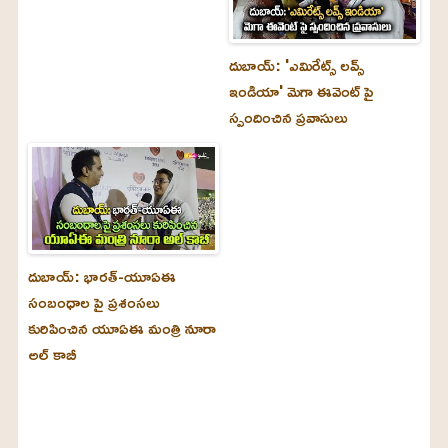
దుబాయ్‌: 'ఎమిరేట్స్ లవ్స్
ఇండియా' మెగా ఈవెంట్ పై
స్పందించిన ప్రవాసులు
దుబాయ్‌: భారత్-యూఏఈ
సంబంధాల పై ప్రశంసలు
కురిపించిన యూఏఈ మంత్రి నూరా
అల్‌ కాబీ