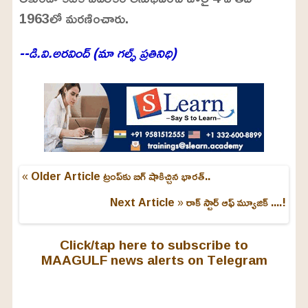
1963లో మరణించారు.
--డి.వి.అరవింద్ (మా గల్ఫ్ ప్రతినిధి)
« Older Article
ట్రంప్‌కు బిగ్ షాకిచ్చిన భారత్..
Next Article »
రాక్ స్టార్ ఆఫ్ మ్యూజిక్ ....!
Click/tap here to subscribe to
MAAGULF news alerts on Telegram