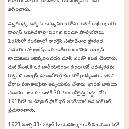
బిగించారు.
స్వాతంత్య్ర ఉద్యమ కార్యాచరణ కోసం జరిగే అఖిల భారత
కాంగ్రెస్‌ సమావేశాల్లో పింగళి తరచూ పాల్గొనేవారు.
1906లో కలకత్తాలో కాంగ్రెస్‌ సమావేశాల ప్రారంభ
సమయంలో బ్రిటిష్‌ వారి జాతీయ జెండాను కాంగ్రెస్‌
నాయకులు ఆవిష్కరించడం చూసి ఎంతో కలత చెందారు.
మన దేశానికి ఒక జాతీయజెండా ఉండాలనే ఆవశ్యకతను
గుర్తించి కాంగ్రెస్‌ సమావేశాల్లోనూ నొక్కిచెప్పేవారు. ఇతర
దేశాల పతాకాలపైనా అధ్యయనం చేశారు. భారత జాతీయ
పతాకం ఎలా ఉండాలో 30 రకాల డిజైన్లు సిద్ధం చేసి..
1916లో ‘ఏ నేషనల్‌ ఫ్లాగ్‌ ఫర్‌ ఇండియా’ అనే బుక్‌లెట్‌
ప్రచురించారు.
1921 మార్చి 31- ఏప్రిల్‌ 1న మహాత్మాగాంధీ విజయవాడలో