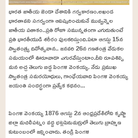
భారత జాతీయ జెండా దేశానికి గర్వకారణం.అఖండ
భారతావని సగర్వంగా ఆవిష్కరించుకునే మువ్వన్నెల
జాతీయ పతాకం..ప్రతి రోజూ సమున్నతంగా ఎగురుతుంటే
ప్రతి భారతీయుడి శరీరం పులకరిస్తుంది.ఏటా ఆగస్టు 15న
స్వాతంత్య్ర దినోత్సవాన.. జనవరి 26న గణతంత్ర వేడుకల
సమయంలో ఊరూవాడా ఎగురవేస్తుంటాం.దీని రూపశిల్పి
మన అచ్చ తెలుగు బిడ్డ పింగళి వెంకయ్య. నేడు ప్రముఖ
స్వాతంత్ర సమరయోధులు, గాంధేయవాది పింగళి వెంకయ్య
జయంతి సందర్భంగా ప్రత్యేక కథనం...
L
o
/
U
a
పింగళి వెంకయ్య 1876 ఆగస్టు 2న ఆంధ్రప్రదేశ్‌లోని కృష్ణా
n
d
m
e
జిల్లా మచిలీపట్నం వద్ద భట్లపెనుమర్రులో తెలుగు బ్రాహ్మణ
u
d
t
:
కుటుంబంలో జన్మించారు. తండ్రి పింగళి
e
2
4