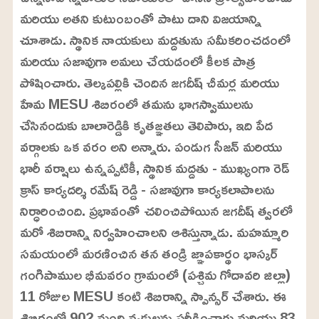
మరియు అతని కుటుంబంతో పాటు దాని విజయాన్ని
చూశాడు. స్థానిక నాయకులు మద్దతును సమీకరించడంలో
మరియు సజావుగా అమలు చేయడంలో కీలక పాత్ర
పోషించారు. తెల్కపల్లికి చెందిన జగదీష్ చీమర్ల మరియు
హేమ MESU శిబిరంలో తమను భాగస్వాములను
చేసినందుకు బాలారెడ్డికి కృతజ్ఞతలు తెలిపారు, ఇది పేద
వర్గాలకు ఒక వరం అని అన్నారు. పండుగ సీజన్ మరియు
భారీ వర్షాలు ఉన్నప్పటికీ, స్థానిక మద్దతు - ముఖ్యంగా రెడ్
క్రాస్ కార్యదర్శి రమేష్ రెడ్డి - సజావుగా కార్యకలాపాలను
నిర్ధారించింది. ప్రభావంతో చలించిపోయిన జగదీష్ త్వరలో
మరో శిబిరాన్ని నిర్వహించాలని ఆశిస్తున్నాడు. మహమ్మారి
సమయంలో మరణించిన తన తండ్రి జ్ఞాపకార్థం భాస్కర్
గంగిపాముల భీమవరం గ్రామంలో (పశ్చిమ గోదావరి జిల్లా)
11 రోజుల MESU కంటి శిబిరాన్ని స్పాన్సర్ చేశారు. ఈ
శిబిరంలో 902 మంది వ్యక్తులను పరీక్షించారు మరియు 83