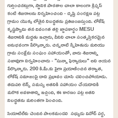
గుర్తించినట్లుగా, స్థానిక పాఠశాల చాలా కాలంగా క్రిస్మస్
కంటి శిబిరాలను నిర్వహించింది - దృష్టి సంరక్షణ పట్ల
గ్రామం యొక్క లోతైన నిబద్ధతను ప్రతిబింబిస్తుంది. లోకేష్
కృష్ణస్వామి తన దివంగత తల్లి జ్ఞాపకార్థం MESU
శిబిరానికి మద్దతు ఇచ్చారు, దీనిని చాలా సంతృప్తికరమైన
అనుభవంగా పేర్కొన్నారు. చిన్ననాటి స్నేహితుడు మరియు
గ్రామ సంక్షేమ సంఘం సహాయంతో, వారు శిబిరాన్ని
సజావుగా నిర్వహించారు - "సున్నా ఫిర్యాదులు" అని ఆయన
పేర్కొన్నారు. 200 కి.మీ.కు పైగా ప్రయాణించిన తర్వాత,
లోకేష్ సమాజంపై దాని ప్రభావం చూసి చలించిపోయాడు.
తదుపరి లెన్స్ సమస్య అతనికి సహాయం చేయడానికి
మరొక అవకాశాన్ని ఇచ్చింది, ఈ కారణం పట్ల అతని
నిబద్ధతను మరింతగా పెంచింది.
సియాటిల్‌కు చెందిన పాలకమండలి సభ్యుడు వినోద్ పర్ణ,