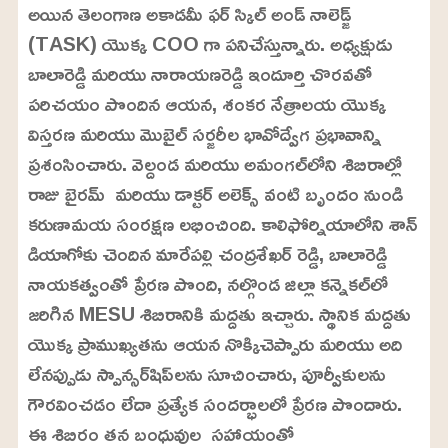
అయిన తెలంగాణ అకాడమీ ఫర్ స్కిల్ అండ్ నాలెడ్జ్
(TASK) యొక్క COO గా పనిచేస్తున్నారు. అధ్యక్షుడు
బాలారెడ్డి మరియు నారాయణరెడ్డి ఇందూర్తి చొరవతో
పరిచయం పొందిన ఆయన, శంకర నేత్రాలయ యొక్క
విస్తరణ మరియు మొబైల్ సర్జరీల భావోద్వేగ ప్రభావాన్ని
ప్రశంసించారు. వెల్దండ మరియు అమంగల్‌లోని శిబిరాల్లో
రాజు బైరమ్ మరియు డాక్టర్ అలెక్స్ వంటి బృందం నుండి
కరుణామయ సంరక్షణ లభించింది. కాలిఫోర్నియాలోని శాన్
డియాగోకు చెందిన మారేపల్లి చంద్రశేఖర్ రెడ్డి, బాలారెడ్డి
నాయకత్వంతో ప్రేరణ పొంది, నల్గొండ జిల్లా కన్నెకల్‌లో
జరిగిన MESU శిబిరానికి మద్దతు ఇచ్చారు. స్థానిక మద్దతు
యొక్క ప్రాముఖ్యతను ఆయన నొక్కిచెప్పారు మరియు అది
లేనప్పుడు స్పాన్సర్‌షిప్‌లను సూచించారు, పూర్వీకులను
గౌరవించడం లేదా ప్రత్యేక సందర్భాలలో ప్రేరణ పొందారు.
ఈ శిబిరం తన బంధువుల సహాయంతో