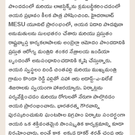
పొందడంలో మరియు లాజిస్టిక్స్‌ను క్రమబద్ధీకరించడంలో
ఆయన ప్రభావం కీలక పాత్ర పోషించింది. హైదరాబాద్
MESU యూనిట్ ప్రారంభంలో, ఆయన ఏడాది పొడవునా
అనుమతులను సులభతరం చేశారు మరియు ప్రస్తుతం
రాష్ట్రవ్యాప్త కార్యకలాపాలకు అంబ్రెల్లా ఆమోదం పొందడానికి
ప్రస్తుత ఆరోగ్య మంత్రిని శంకర నేత్రాలయ ఇండియా
బృందంతో అనుసంధానించడానికి కృషి చేస్తున్నారు.
ఆయన స్వస్థలం దిండి చింతపల్లి మరియు ముఖ్యమంత్రి
గ్రామం కొండా రెడ్డి పల్లితో సహా ఆరు అడాప్ట్-ఎ-విలేజ్
శిబిరాలకు స్వయంగా హాజరయ్యారు. ఏర్పాట్లను
పర్యవేక్షించడం మరియు రోగులతో నేరుగా పాల్గొనడం
ఆయన ప్రారంభించారు. భారతరత్న గౌరవాన్ని
పురస్కరించుకుని ఘంటసాల విగ్రహం ఏర్పాటు సందర్భంగా
ఆయన ఒక శక్తివంతమైన సాంస్కృతిక కార్యక్రమాన్ని కూడా
నిర్వహించారు. అంతే కాక అక్కడ డాక్టర్ శరత్ చంద్ర ఆరు