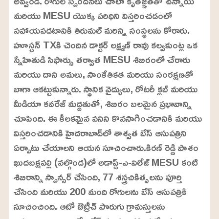
అవ్వండి. రోగుల స్పందనలు చాలా కృతజ్ఞతతో ఉన్నాయి
మరియు MESU యొక్క పరిధిని విస్తరించడంలో
సహాయపడటానికి తిరుమల్ మరిన్ని సంస్థలను కోరారు.
హూస్టన్ TXకి చెందిన డాక్టర్ లక్ష్మణ్ రావు కల్వకుంట్ల ఒక
స్నేహితుడి సిఫార్సు తర్వాత MESU శిబిరంలో చేరారు
మరియు దాని అమలు, సాంకేతికత మరియు సంరక్షణతో
బాగా ఆకట్టుకున్నారు. స్థానిక వైద్యులు, రోటరీ క్లబ్ మరియు
మీడియా కవరేజ్ మద్దతుతో, శిబిరం బలమైన ప్రభావాన్ని
చూపింది. ఈ కీలకమైన పనిని కొనసాగించడానికి మరియు
విస్తరించడానికి హైదరాబాద్‌లో శాశ్వత బేస్ ఆసుపత్రిని
ఏర్పాటు చేయాలని ఆయన సూచించారు.కిరణ్ రెడ్డి పాశం
ఖుదబక్షపల్లి (నల్గొండ)లో అడాప్ట్-ఎ-విలేజ్ MESU కంటి
శిబిరాన్ని స్పాన్సర్ చేసింది, 77 శస్త్రచికిత్సలను పూర్తి
చేసింది మరియు 200 మంది రోగులను బేస్ ఆసుపత్రికి
సూచించింది. ఆటో ఔట్రీచ్ పొరుగు గ్రామస్తులను