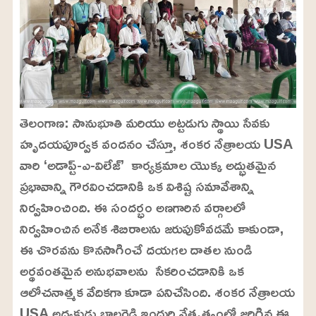
తెలంగాణ: సానుభూతి మరియు అట్టడుగు స్థాయి సేవకు
హృదయపూర్వక వందనం చేస్తూ, శంకర నేత్రాలయ USA
వారి ‘అడాప్ట్-ఎ-విలేజ్’ కార్యక్రమాల యొక్క అద్భుతమైన
ప్రభావాన్ని గౌరవించడానికి ఒక విశిష్ట సమావేశాన్ని
నిర్వహించింది. ఈ సందర్భం అణగారిన వర్గాలలో
నిర్వహించిన అనేక శిబిరాలను జరుపుకోవడమే కాకుండా,
ఈ చొరవను కొనసాగించే దయగల దాతల నుండి
అర్థవంతమైన అనుభవాలను సేకరించడానికి ఒక
ఆలోచనాత్మక వేదికగా కూడా పనిచేసింది. శంకర నేత్రాలయ
USA అధ్యక్షుడు బాలరెడ్డి ఇందుర్తి నేతృత్వంలో జరిగిన ఈ