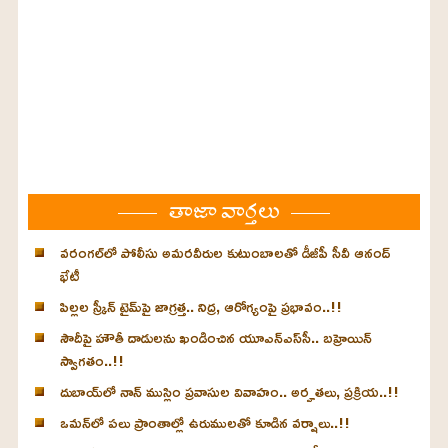
తాజా వార్తలు
వరంగల్‌లో పోలీసు అమరవీరుల కుటుంబాలతో డీజీపీ సీవీ ఆనంద్
భేటీ
పిల్లల స్క్రీన్‌ టైమ్‌పై జాగ్రత్త.. నిద్ర, ఆరోగ్యంపై ప్రభావం..!!
సౌదీపై హౌతీ దాడులను ఖండించిన యూఎన్‌ఎస్‌సీ.. బహ్రెయిన్‌
స్వాగతం..!!
దుబాయ్‌లో నాన్ ముస్లిం ప్రవాసుల వివాహం.. అర్హతలు, ప్రక్రియ..!!
ఒమన్‌లో పలు ప్రాంతాల్లో ఉరుములతో కూడిన వర్షాలు..!!