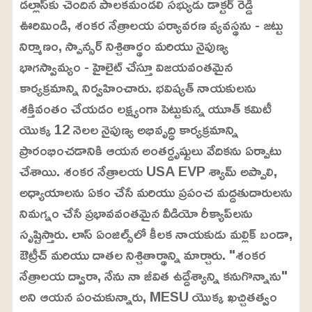
డల్లాస్‌కు చెందిన పాలకమండలి సభ్యుడు డాక్టర్ రెడ్డి
ఊరిమిండి, శంకర నేత్రాలయ పర్యావరణ వ్యవస్థను - జట్టు
నిర్మాణం, స్పాన్సర్ నిశ్చితార్థం మరియు నైపుణ్య
భాగస్వామ్యం - హైలైట్ చేస్తూ విజయవంతమైన
కార్యక్రమాన్ని నిర్వహించారు. భవిష్యత్ నాయకులను
శక్తివంతం చేయడం లక్ష్యంగా పెట్టుకున్న యూత్ కమిటీ
యొక్క 12 నెలల నైపుణ్య అభివృద్ధి కార్యక్రమాన్ని
ప్రారంభించడానికి ఆయన అంతర్దృష్టులు వేదికను ఏర్పాటు
చేశాయి. శంకర నేత్రాలయ USA EVP శ్యామ్ అప్పాలి,
అధ్యాయాలను ఏకం చేసే మరియు ప్రపంచ మద్దతుదారులను
నిమగ్నం చేసే ప్రభావవంతమైన వీడియో రీక్యాప్‌లను
సృష్టిస్తారు. లాస్ ఏంజిల్స్‌లో కీలక నాయకుడు మల్లిక్ బండా,
ఔట్రీచ్ మరియు దాతల నిశ్చితార్థాన్ని మార్చారు. "శంకర
నేత్రాలయ ద్వారా, నేను నా జీవిత ఉద్దేశ్యాన్ని కనుగొన్నాను"
అని ఆయన పంచుకున్నారు, MESU యొక్క ఖచ్చితత్వం