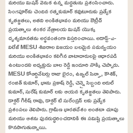
మరియు మిషన్ వెనుక ఉన్న మద్దతును ప్రశంసించారు.
సింగపూర్‌కు చెందిన రత్నకుమార్ కవుటూరుకు ప్రత్యేక
కృతజ్ఞతలు, అతని అంకితభావం మరియు ఔట్రీచ్
ప్రయత్నాలు శంకర నేత్రాలయ మిషన్ యొక్క
దృశ్యమానతను అర్థవంతంగా విస్తరించాయి. అడాప్ట్-ఎ-
విలేజ్ MESU శిబిరాల విజయం బలమైన సమన్వయం
మరియు అంకితభావం కలిగిన వాటాదారులపై ఆధారపడి
ఉంటుందని అధ్యక్షుడు బాల రెడ్డి ఇందూరి నొక్కి చెప్పారు.
MESU కోఆర్డినేటర్లు రాజు బైరం, ఉజ్వల్ సిన్హా, కౌశిక్,
రంజిత్ కుమార్, భాను ప్రకాష్ రెడ్డి, చెన్నై సిబ్బంది అరుల్
కుమార్, సురేష్ కుమార్ లకు ఆయన కృతజ్ఞతలు తెలిపారు.
డాక్టర్ గిరీష్ రావు, డాక్టర్ టి సురేంద్రన్ లకు ప్రత్యేక
ప్రశంసలు తెలిపారు. గ్రామీణ భారతదేశం అంతటా చూపు
మరియు ఆశను పునరుద్ధరించడానికి ఈ సమిష్టి ప్రయత్నాలు
కొనసాగుతున్నాయి.