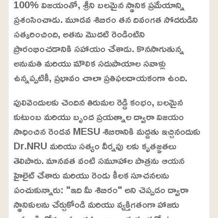
100% విజయంతో, శ్రీని బలమైన స్థానిక ప్రమేయాన్ని
ప్రశంసించాడు. మూడవ శిబిరం తన దివంగత సోదరుడిని
సత్కరించింది, అతను మొదటి రెండింటిని
ప్రారంభించడానికి సహాయం చేశాడు. కొనసాగుతున్న
అనుమతి మరియు మౌలిక సదుపాయాల సవాళ్లు
ఉన్నప్పటికీ, ప్రభావం చాలా ప్రతిఫలదాయకంగా ఉంది.
పులివెందులకు చెందిన తిరుమల రెడ్డి కంభం, బలమైన
కుటుంబ మరియు బృంద ప్రయత్నాల ద్వారా విజయం
సాధించిన రెండవ MESU శిబిరానికి మద్దతు ఇచ్చినందుకు
Dr.NRU మరియు సత్యం వీర్నపు లకు కృతజ్ఞతలు
తెలిపారు. మానవత వంటి సమూహాల పాత్రను ఆయన
హైలైట్ చేశారు మరియు రెండు కీలక సూచనలను
పంచుకున్నారు: "ఇది మీ శిబిరం" అని చెప్పడం ద్వారా
స్థానికులను చేర్చుకోండి మరియు వ్యక్తిగతంగా హాజరు