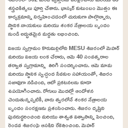
శస్త్రచికిత్సలు పూర్తి చేశారు. భాస్కర్ కుటుంబం మొత్తం ఈ
కార్యక్రమాన్ని నిర్వహించడంలో చురుకుగా పాల్గొన్నారు,
స్థానిక నాయకులు మరియు శంకర నేత్రాలయ బృందం
నుండి అద్భుతమైన మద్దతు లభించింది.
విజయ స్వగ్రామం కొరుమిల్లిలోని MESU శిబిరంలో మెహర్
మరియు విజయ లంక చేరారు, ఆమె 40 సంవత్సరాల
తర్వాత స్వగ్రామాన్ని తిరిగి సందర్శించారు. ఆమె మామ
మరియు స్థానిక స్వచ్ఛంద సేవకుల సహాయంతో, శిబిరం
సజావుగా నడిచింది, ఆటో ప్రకటనలను కూడా
ఉపయోగించారు. రోగులు మొదట్లో ఆందోళన
చెందుతున్నప్పటికీ, వారు త్వరలోనే శంకర నేత్రాలయ
బృందం సంరక్షణను ప్రశంసించారు. శిబిరం దృష్టిని
పునరుద్ధరించింది మరియు శాశ్వత విశ్వాసాన్ని పెంచింది,
రెండవ శిబిరంపై ఆసక్తిని రేకెత్తించింది. మెహర్