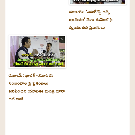
దుబాయ్‌: 'ఎమిరేట్స్ లవ్స్
ఇండియా' మెగా ఈవెంట్ పై
స్పందించిన ప్రవాసులు
దుబాయ్‌: భారత్-యూఏఈ
సంబంధాల పై ప్రశంసలు
కురిపించిన యూఏఈ మంత్రి నూరా
అల్‌ కాబీ