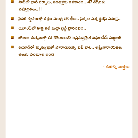
సౌదీలో భారీ వర్షాలు, వడగళ్లకు అవకాశం.. 47 డిగ్రీలకు
ఉష్ణోగ్రతలు..!!
సైనిక స్థావరాల్లో రక్షణ మంత్రి తనిఖీలు.. సైన్యం సన్నద్ధతపై సమీక్ష..
దుబాయ్‌లో కొత్త అల్ ఖుద్రా బ్రిడ్జి ప్రారంభం..
బోనాల ఉత్సవాల్లో AI కెమెరాలతో అప్రమత్తమైన నిఘా:సీపీ సజ్జనార్
రియాద్‌లో మృత్యువుతో పోరాడుతున్న ఏపీ వాసి.. లక్ష్మీనారాయణకు
తెలుగు సంఘాల అండ
- మరిన్ని వార్తలు