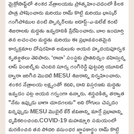
మైక్రోసాఫ్ట్‌లో శంకర నేత్రాలయను ప్రోత్సహించడంలో కీలక
పాత్ర పోషించారు మరియు రామ్ కొట్టి మరియు భాస్కర్
గంగిపోముల వంటి స్పాన్సర్‌లను అడాప్ట్-ఎ-విలేజ్ కంటి
శిబిరాలకు మద్దతు ఇవ్వడానికి ప్రేరేపించారు. బాల ఇందూర్తి
తన అచంచల మద్దతు మరియు ఈ ప్రభావవంతమైన
కార్యక్రమాల దోషరహిత అమలుకు ఆయన హృదయపూర్వక
కృతజ్ఞతలు తెలిపారు. ‘రానా’ సంస్థకు ప్రాతినిధ్యం వహిస్తున్న
లాస్ ఏంజిల్స్‌కు చెందిన సూర్య గంగిరెడ్డి పుట్టపర్తి యూనిట్
ద్వారా జరిగిన మొదటి MESU శిబిరాన్ని నిర్వహించారు.
శంకర నేత్రాలయ లక్ష్యంతో కదిలి, దాని విస్తరణకు మద్దతు
ఇవ్వడం పట్ల ఆయన గర్వంగా ఉన్నారు. శస్త్రచికిత్స తర్వాత
"నేను ఇప్పుడు బాగా చూడగలను" అని రోగులు చెప్పడం
విన్నప్పుడు MESU మొబైల్ కేర్ జీవితాన్ని మార్చే ప్రభావాన్ని
ధృవీకరించింది.COVID-19 మహమ్మారి సమయంలో
మరణించిన తన సోదరి వసుంధర జ్ఞాపకార్థం రామ్ కొట్టి