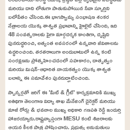
మరియు దాని లోతుగా పాతుకుపోయిన సేవా స్ఫూర్తిని
బలోపేతం చేసింది.ఈ భాగస్వామ్య సంభాషణ శంకర
నేత్రాలయ యొక్క శాశ్వత ప్రభావాన్ని హైలైట్ చేసింది, ఇది
48 సంవత్సరాలకు పైగా మార్గదర్శక కాంతిగా, దృష్టిని
పునరుద్ధరించి, అత్యంత అవసరంలో ఉన్నవారి జీవితాలను
ఉద్ధరించింది. తరతరాలుగా అందుబాటులో ఉన్న కంటి
సంరక్షణను ప్రోత్సహించడంలో సహకారం, దాతృత్వం
మరియు మిషన్-ఆధారిత నాయకత్వం యొక్క శాశ్వత
బలాన్ని ఈ సమావేశం పునరుద్ఘాటించింది.
స్పాన్సర్లతో జరిగే ఈ 'మీట్ & గ్రీట్' కార్యక్రమానికి ముఖ్య
అతిథిగా తెలంగాణ విద్యా శాఖ మేనేజింగ్ డైరెక్టర్ మరియు
మాజీ రోడ్లు & భవనాల ముఖ్య అధికారి గణపతి రెడ్డి ఇందుర్తి
హాజరయ్యారు.రాష్ట్రవ్యాప్తంగా MESU కంటి శిబిరాలకు
ఆయన కీలక పాత్ర పోషించారు. ప్రభుత్వ అనుమతులు