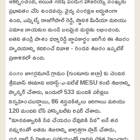
ఆకర్షించింది, అయితే గణేష్ పండుగ హాజరయ్యే సంఖ్యను
ప్రభావితం చేసి ఉండవచ్చు. వైద్య సంరక్షణ అద్భుతంగా
ఉంది, ఎమ్మెల్యే రాజగోపాల్ రెడ్డి, స్థానిక మీడియా మరియు
సమాజ నాయకుల నుండి బలమైన మద్దతు లభించింది.
అతని తండ్రి పాశం ధర్మారెడ్డి జ్ఞాపకార్థం జరిగిన ఈ శిబిరం
హృదయాన్ని కదిలించే నివాళి - రెండవ శిబిరం ఇప్పటికే
ప్రణాళికలో ఉంది.
సంగం జాగర్లమూడి గ్రామం (గుంటూరు జిల్లా) కు చెందిన
శ్రీనివాస్ ఈమాని అడాప్ట్-ఎ-విలేజ్ MESU కంటి శిబిరాన్ని
స్పాన్సర్ చేశారు, ఇందులో 533 మందికి పరీక్షలు
నిర్వహించబడ్డాయి, 86 శస్త్రచికిత్సలు జరిగాయి మరియు
120 మందిని బేస్ హాస్పిటల్‌కు రిఫర్ చేశారు.
"మానవత్వానికి సేవ చేయడం దేవునికి సేవ" అనే తన
నమ్మకంతో అతను శిబిరాన్ని జాగ్రత్తగా ప్లాన్ చేశాడు,
చిన్ననాటి స్నేహితుల సహాయంతో దానిని ప్రోత్సహించాడు