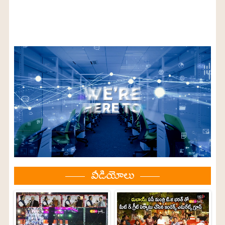
వీడియోలు