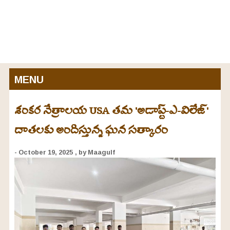
MENU
శంకర నేత్రాలయ USA తమ 'అడాప్ట్-ఎ-విలేజ్'
దాతలకు అందిస్తున్న ఘన సత్కారం
- October 19, 2025
, by Maagulf