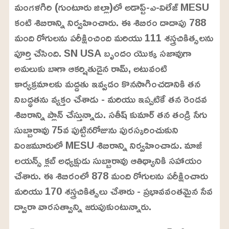
మంగళగిరి (గుంటూరు జిల్లా)లో అడాప్ట్-ఎ-విలేజ్ MESU
కంటి శిబిరాన్ని నిర్వహించారు. ఈ శిబిరం దాదాపు 788
మంది రోగులను పరీక్షించింది మరియు 111 శస్త్రచికిత్సలను
పూర్తి చేసింది. SN USA బృందం యొక్క సజావుగా
అమలుకు బాగా ఆకర్షితుడైన రామ్, అటువంటి
కార్యక్రమాలకు మద్దతు ఇవ్వడం కొనసాగించడానికి తన
నిబద్ధతను వ్యక్తం చేశాడు - మరియు ఇప్పటికే తన రెండవ
శిబిరాన్ని ప్లాన్ చేస్తున్నాడు. సతీష్ కుమార్ తన తండ్రి సేగు
సుబ్బారావు 75వ పుట్టినరోజును పురస్కరించుకుని
వింజమూరులో MESU శిబిరాన్ని నిర్వహించాడు. మాజీ
లయన్స్ క్లబ్ అధ్యక్షుడు సుబ్బారావు ఆతిథ్యానికి సహాయం
చేశారు. ఈ శిబిరంలో 878 మంది రోగులను పరీక్షించారు
మరియు 170 శస్త్రచికిత్సలు చేశారు - ప్రభావవంతమైన సేవ
ద్వారా వారసత్వాన్ని జరుపుకుంటున్నారు.