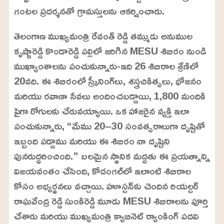
గంటల ప్రదర్శనతో గ్రామస్తులను ఆకర్షించారు.
తెలంగాణ ముఖ్యమంత్రి రేవంత్ రెడ్డి తమ్ముడు అనుముల
కృష్ణారెడ్డి కొండారెడ్డి పల్లిలో జరిగిన MESU శిబిరం నుండి
ముఖ్యాంశాలను పంచుకున్నారు-ఇది 26 శిబిరాల శ్రేణిలో
20వది. ఈ శిబిరంలో స్క్రీనింగ్‌లు, శస్త్రచికిత్సలు, భోజనం
మరియు రవాణా సేవలు అందించబడ్డాయి, 1,800 మందికి
పైగా రోగులకు చేరువయ్యాయి. ఒక హాజరైన వ్యక్తి ఇలా
పంచుకున్నారు, “మేము 20–30 సంవత్సరాలుగా దృష్టితో
ఇబ్బంది పడ్డాము మరియు ఈ శిబిరం నా దృష్టిని
పునరుద్ధరించింది.” బలమైన స్థానిక మద్దతు ఈ ప్రయత్నాన్ని
విజయవంతం చేసింది, కోడంగల్‌లో ఇలాంటి శిబిరాల
కోసం అభ్యర్థనలు వచ్చాయి. హూస్టన్‌కు చెందిన రియల్టర్
రాఘవేంద్ర రెడ్డి సుంకిరెడ్డి మూడు MESU శిబిరాలను పూర్తి
చేశారు మరియు ముఖ్యమంత్రి క్యాబినెట్ ర్యాంకింగ్ పదవి