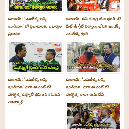
దుబాయ్: 'ఎమిరేట్స్ లవ్స్
దుబాయ్: ఏపీ మంత్రి టి.జి భరత్ తో
ఇండియా' లో ప్రవాసులకు అవార్డుల
మీట్ & గ్రీట్ ఏర్పాటు చేసిన ఇండెక్స్
ప్రధానం
ఎమిరేట్స్ గ్రూప్
దుబాయ్‌: 'ఎమిరేట్స్ లవ్స్
దుబాయ్‌: 'ఎమిరేట్స్ లవ్స్
ఇండియా' మెగా ఈవెంట్ లో
ఇండియా' మెగా ఈవెంట్ లో
పాల్గొన్న డిప్యూటీ ఛీఫ్ ఆఫ్ కమిషన్
పాల్గొన్న బాబా రామ్ దేవ్
అమర్నాథ్