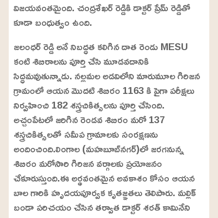
విజయవంతమైంది. చంద్రశేఖర్ రెడ్డికి డాక్టర్ ప్రేమ్ రెడ్డితో
కూడా బంధుత్వం ఉంది.
జలంధర్ రెడ్డి అనే నిబద్ధత కలిగిన దాత రెండు MESU
కంటి శిబిరాలను పూర్తి చేసి మూడవదానికి
సిద్ధమవుతున్నాడు. నల్లమల అడవిలోని మారుమూల గిరిజన
గ్రామంలో ఆయన మొదటి శిబిరం 1163 కి పైగా పరీక్షలు
నిర్వహించి 182 శస్త్రచికిత్సలను పూర్తి చేసింది.
అచ్చంపేటలో జరిగిన రెండవ శిబిరం మరో 137
శస్త్రచికిత్సలతో సమీప గ్రామాలకు సంరక్షణను
అందించింది.లింగాల (మహబూబ్‌నగర్)లో జరగనున్న
శిబిరం మరోసారి గిరిజన వర్గాలకు ప్రయోజనం
చేకూరుస్తుంది.ఈ అర్థవంతమైన అవకాశం కోసం ఆయన
బాల గారికి హృదయపూర్వక కృతజ్ఞతలు తెలిపారు. మల్లిక్
బండా పరిచయం చేసిన తర్వాత డాక్టర్ శరత్ కామినేని