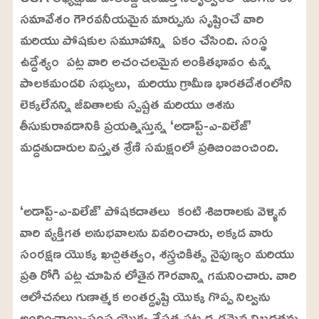
సమావేశం గౌరవనీయమైన మార్పును సృష్టించే వారి
మరియు పోషకుల సమూహాన్ని ఏకం చేసింది. సంస్థ
ఉద్దేశ్యం పట్ల వారి అచంచలమైన అంకితభావం ఉన్న
పాలకమండలి సభ్యులు, మరియు గ్రామీణ భారతదేశంలోని
లెక్కలేనన్ని జీవితాలకు స్పష్టత మరియు ఆశను
తీసుకురావడానికి ప్రయత్నిస్తున్న ‘అడాప్ట్-ఎ-విలేజ్’
మద్దతుదారుల విస్తృత శ్రేణి సమక్షంలో ప్రతిబింబించింది.
L
o
/
U
a
‘అడాప్ట్-ఎ-విలేజ్’ పోషకదాతలు కంటి శిబిరాలకు వెళ్ళిన
n
d
m
e
వారి వ్యక్తిగత అనుభవాలను వివరించారు, అక్కడ వారు
u
d
t
:
సంరక్షణ యొక్క ఖచ్చితత్వం, శస్త్రచికిత్స నైపుణ్యం మరియు
e
2
2
ప్రతి రోగి పట్ల చూపిన లోతైన గౌరవాన్ని గమనించారు. వారి
.
9
ఆలోచనలు గుణాత్మక అంతర్దృష్టి యొక్క గొప్ప నిల్వను
9
%
అందించాయి-సంస్థ యొక్క శ్రేష్ఠత పట్ల దృఢమైన నిబద్ధతను