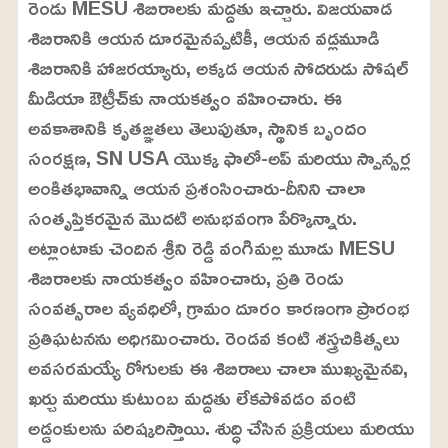
రెండు MESU శిబిరాలకు మద్దతు ఇచ్చారు. విజయవాడ
శిబిరానికి ఆయన దూరమైనప్పటికీ, ఆయన వడ్లమూడి
శిబిరానికి హాజరయ్యారు, అక్కడ ఆయన సోదరుడు సోషల్
మీడియా ఔట్రీచ్‌కు నాయకత్వం వహించారు. ఈ
అవకాశానికి కృతజ్ఞతలు తెలుపుతూ, స్థానిక బృందం
సంరక్షణ, SN USA యొక్క ఫాలో-అప్ మరియు స్పాన్సర్ల
అంకితభావాన్ని ఆయన ప్రశంసించారు-దీనిని చాలా
సంతృప్తికరమైన మొదటి అనుభవంగా పేర్కొన్నారు.
అట్లాంటాకు చెందిన శ్రీని రెడ్డి వంగిమల్ల మూడు MESU
శిబిరాలకు నాయకత్వం వహించారు, ప్రతి రెండు
సంవత్సరాల వ్యవధిలో, గ్రామం దూరం కారణంగా ప్రారంభ
ప్రతిఘటనను అధిగమించారు. రెండవ కంటి శస్త్రచికిత్సలు
అవసరమయ్యే రోగులకు ఈ శిబిరాలు చాలా ముఖ్యమైనవి,
ఖర్చు మరియు కుటుంబ మద్దతు లేకపోవడం వంటి
అడ్డంకులను పరిష్కరిస్తాయి. శుద్ధి చేసిన ప్రక్రియలు మరియు