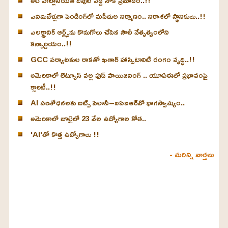
అల్ హల్లానియత్ దీవుల వద్ద నౌక ప్రమాదం..!!
ఎనిమిదేళ్లుగా పెండింగ్‌లో మసీదుల నిర్మాణం.. నిరాశలో స్థానికులు..!!
ఎలక్ట్రానిక్ ఆర్ట్స్‌ను కొనుగోలు చేసిన సౌదీ నేతృత్వంలోని
కన్సార్టియం..!!
GCC పర్యాటకుల రాకతో ఖతార్ హాస్పిటాలిటీ రంగం వృద్ధి..!!
అమెరికాలో లెట్యూస్ వల్ల ఫుడ్ పాయిజనింగ్ .. యూఏఈలో ప్రభావంపై
క్లారిటీ..!!
AI పరిశోధనలకు బిట్స్ పిలానీ–ఐఏఐఆర్‌వో భాగస్వామ్యం..
అమెరికాలో జూలైలో 23 వేల ఉద్యోగాల కోత..
'AI'తో కొత్త ఉద్యోగాలు !!
- మరిన్ని వార్తలు