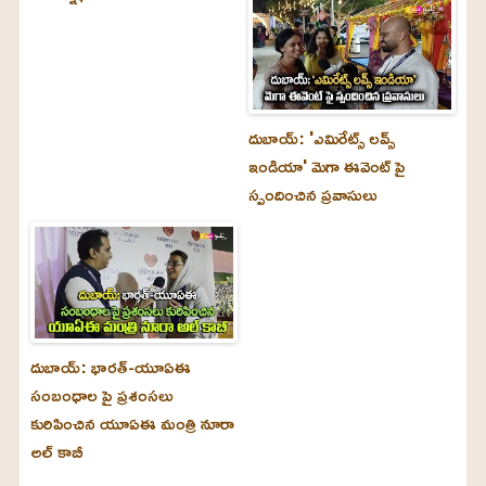
దుబాయ్‌: 'ఎమిరేట్స్ లవ్స్
ఇండియా' మెగా ఈవెంట్ పై
స్పందించిన ప్రవాసులు
దుబాయ్‌: భారత్-యూఏఈ
సంబంధాల పై ప్రశంసలు
కురిపించిన యూఏఈ మంత్రి నూరా
అల్‌ కాబీ