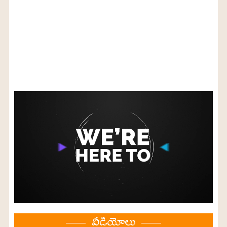
వీడియోలు