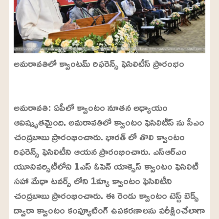
అమరావతిలో క్వాంటమ్ రిఫరెన్స్ ఫెసిలిటీస్ ప్రారంభం
L
o
/
U
a
అమరావతి: ఏపీలో క్వాంటం నూతన అధ్యాయం
n
d
m
e
ఆవిష్కృతమైంది. అమరావతిలో క్వాంటం ఫెసిలిటీస్ ను సీఎం
u
d
t
:
చంద్రబాబు ప్రారంభించారు. భారత్ లో తొలి క్వాంటం
e
2
4
రిఫరెన్స్ ఫెసిలిటీని ఆయన ప్రారంభించారు. ఎస్ఆర్ఎం
.
6
యూనివర్సిటీలోని 1ఎస్ ఓపెన్ యాక్సెస్ క్వాంటం ఫెసిలిటీ
3
%
సహా మేధా టవర్స్ లోని 1క్యూ క్వాంటం ఫెసిలిటీని
చంద్రబాబు ప్రారంభించారు. ఈ రెండు క్వాంటం టెస్ట్ బెడ్స్
ద్వారా క్వాంటం కంప్యూటింగ్ ఉపకరణాలను పరీక్షించేలాగా