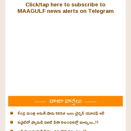
Click/tap here to subscribe to
MAAGULF news alerts on Telegram
తాజా వార్తలు
కేంద్ర మంత్రి అమిత్ షాను కలిసిన లులు చైర్మన్ యూసఫ్ అలీ
కువైట్‌లో ఫ్యామిలీ విజిట్ వీసా నిబంధనల్లో మార్పులు..!!