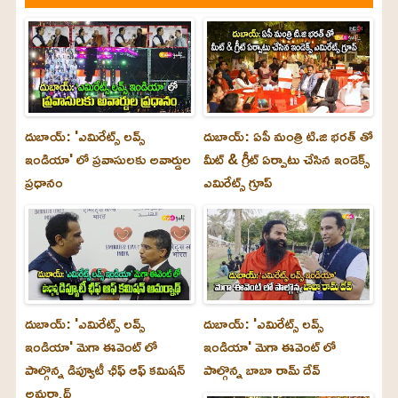
దుబాయ్: 'ఎమిరేట్స్ లవ్స్
దుబాయ్: ఏపీ మంత్రి టి.జి భరత్ తో
ఇండియా' లో ప్రవాసులకు అవార్డుల
మీట్ & గ్రీట్ ఏర్పాటు చేసిన ఇండెక్స్
ప్రధానం
ఎమిరేట్స్ గ్రూప్
దుబాయ్‌: 'ఎమిరేట్స్ లవ్స్
దుబాయ్‌: 'ఎమిరేట్స్ లవ్స్
ఇండియా' మెగా ఈవెంట్ లో
ఇండియా' మెగా ఈవెంట్ లో
పాల్గొన్న డిప్యూటీ ఛీఫ్ ఆఫ్ కమిషన్
పాల్గొన్న బాబా రామ్ దేవ్
అమర్నాథ్