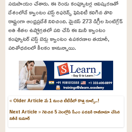
సదుపాయం చేశారు. ఈ రెండు కంప్యూటర్ల ఆవిష్కరణతో
దేశంలోనే క్వాంటం టెస్ట్ రిఫరెన్స్ ఫెసిలిటీ కలిగిన తొలి
రాష్ట్రంగా ఆంధ్రప్రదేశ్ నిలిచింది. మైనస్ 273 డిగ్రీల సెంటిగ్రేడ్
అతి శీతల ఉష్ణోగ్రతలో పని చేసే ఈ మినీ క్వాంటం
కంప్యూటర్ టెస్ట్ బెడ్లు క్వాంటం ఉపకరణాల తయారీ,
పరిశోధనలలో కీలకం కానున్నాయి.
« Older Article
మే 1 నుంచి టీటీడీలో కొత్త రూల్స్..!
Next Article »
గెలిచిన 5 నెలల్లోపే సీఎం పదవికి రాజీనామా చేసిన
నితీశ్ కుమార్