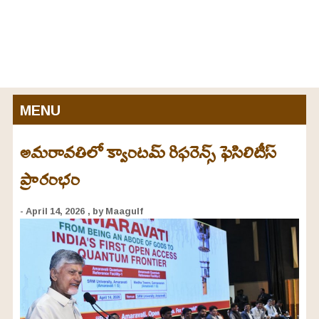
MENU
అమరావతిలో క్వాంటమ్ రిఫరెన్స్ ఫెసిలిటీస్
ప్రారంభం
- April 14, 2026
, by Maagulf