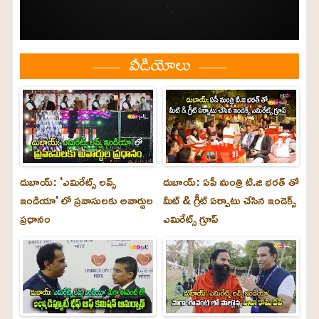
వీడియోలు
దుబాయ్: 'ఎమిరేట్స్ లవ్స్
దుబాయ్: ఏపీ మంత్రి టి.జి భరత్ తో
ఇండియా' లో ప్రవాసులకు అవార్డుల
మీట్ & గ్రీట్ ఏర్పాటు చేసిన ఇండెక్స్
ప్రధానం
ఎమిరేట్స్ గ్రూప్