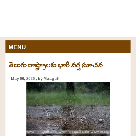
MENU
తెలుగు రాష్ట్రాలకు భారీ వర్ష సూచన
- May 06, 2026
, by Maagulf