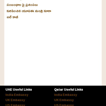
సంబంధాల పై ప్రశంసలు
కురిపించిన యూఏఈ మంత్రి నూరా
అల్‌ కాబీ
UAE Useful Links
Qatar Useful Links
India Embassy
India Embassy
UK Embassy
UK Embassy
US Embassy
US Embassy