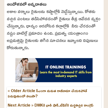
ఆందోళనలో అన్నదాతలు
అకాల వర్షాలు రైతులను కష్టాల్లోకి నెట్టేస్తున్నాయి. కోతకు
వచ్చిన పంటలు తడిసిపోవడంతో రైతులు తీవ్ర ఆవేదన వ్యక్తం
చేస్తున్నారు. ధాన్యం ఆరబోసిన కల్లాల్లోకి నీరు చేరడంతో
నష్టం వాటిల్లే ప్రమాదం ఉంది. ప్రభుత్వ యంత్రాంగం
అప్రమత్తమై రైతులకు తగిన సూచనలు ఇవ్వాలని నిపుణులు
కోరుతున్నారు.
« Older Article
సీఎంగా మమత రాజీనామా చేయకపోతే
ఏమవుతుందో తెలుసా?
Next Article »
DMKకి భారీ షాక్..టీవీకేకి మద్దతిచ్చిన కాంగ్రెస్