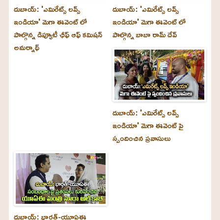
దుబాయ్‌: 'ఎమిరేట్స్ లవ్స్
దుబాయ్‌: 'ఎమిరేట్స్ లవ్స్
ఇండియా' మెగా ఈవెంట్ లో
ఇండియా' మెగా ఈవెంట్ లో
పాల్గొన్న డిప్యూటీ ఛీఫ్ ఆఫ్ కమిషన్
పాల్గొన్న బాబా రామ్ దేవ్
అమర్నాథ్
దుబాయ్‌: 'ఎమిరేట్స్ లవ్స్
ఇండియా' మెగా ఈవెంట్ పై
స్పందించిన ప్రవాసులు
దుబాయ్‌: భారత్-యూఏఈ