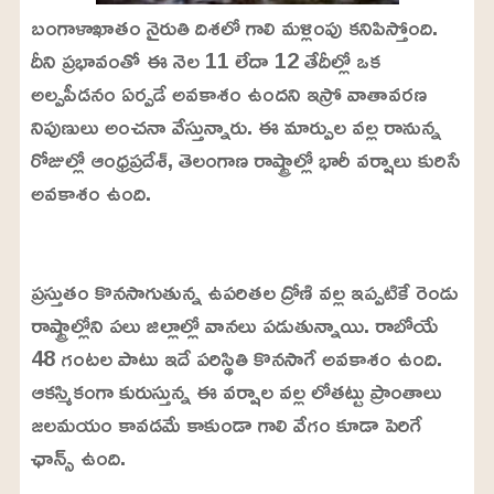
బంగాళాఖాతం నైరుతి దిశలో గాలి మళ్లింపు కనిపిస్తోంది.
దీని ప్రభావంతో ఈ నెల 11 లేదా 12 తేదీల్లో ఒక
అల్పపీడనం ఏర్పడే అవకాశం ఉందని ఇస్రో వాతావరణ
నిపుణులు అంచనా వేస్తున్నారు. ఈ మార్పుల వల్ల రానున్న
రోజుల్లో ఆంధ్రప్రదేశ్, తెలంగాణ రాష్ట్రాల్లో భారీ వర్షాలు కురిసే
అవకాశం ఉంది.
L
o
/
U
a
ప్రస్తుతం కొనసాగుతున్న ఉపరితల ద్రోణి వల్ల ఇప్పటికే రెండు
n
d
m
e
రాష్ట్రాల్లోని పలు జిల్లాల్లో వానలు పడుతున్నాయి. రాబోయే
u
d
t
:
48 గంటల పాటు ఇదే పరిస్థితి కొనసాగే అవకాశం ఉంది.
e
2
4
ఆకస్మికంగా కురుస్తున్న ఈ వర్షాల వల్ల లోతట్టు ప్రాంతాలు
.
6
జలమయం కావడమే కాకుండా గాలి వేగం కూడా పెరిగే
3
%
ఛాన్స్ ఉంది.