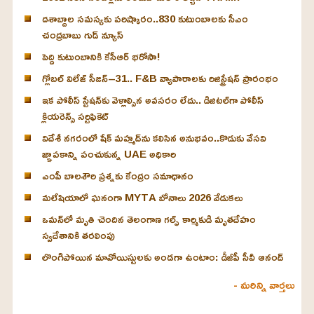
దశాబ్దాల సమస్యకు పరిష్కారం..830 కుటుంబాలకు సీఎం
చంద్రబాబు గుడ్ న్యూస్
పెద్ది కుటుంబానికి కేసీఆర్ భరోసా!
గ్లోబల్ విలేజ్ సీజన్–31.. F&B వ్యాపారాలకు రిజిస్ట్రేషన్ ప్రారంభం
ఇక పోలీస్ స్టేషన్‌కు వెళ్లాల్సిన అవసరం లేదు.. డిజిటల్‌గా పోలీస్
క్లియరెన్స్ సర్టిఫికెట్
విదేశీ నగరంలో షేక్ మహ్మద్‌ను కలిసిన అనుభవం..కొడుకు వేసవి
జ్ఞాపకాన్ని పంచుకున్న UAE అధికారి
ఎంపీ బాలశౌరి ప్రశ్నకు కేంద్రం సమాధానం
మలేషియాలో ఘనంగా MYTA బోనాలు 2026 వేడుకలు
ఒమన్‌లో మృతి చెందిన తెలంగాణ గల్ఫ్ కార్మికుడి మృతదేహం
స్వదేశానికి తరలింపు
లొంగిపోయిన మావోయిస్టులకు అండగా ఉంటాం: డీజీపీ సీవీ ఆనంద్
- మరిన్ని వార్తలు