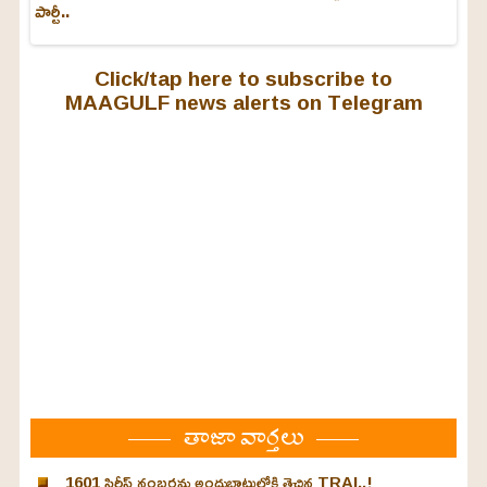
పార్టీ..
Click/tap here to subscribe to
MAAGULF news alerts on Telegram
తాజా వార్తలు
1601 సిరీస్ నంబర్లను అందుబాటులోకి తెచ్చిన TRAI..!