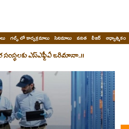
ోలు
గల్ఫ్ లో కార్యక్రమాలు
సినిమాలు
వనిత
లీజర్
ఆధ్యాత్మికం
సంస్థలకు ఎస్ఎఫ్డీఏ జరిమానా..!!