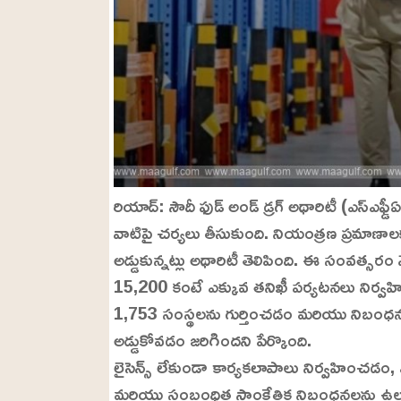
రియాద్: సౌదీ ఫుడ్ అండ్ డ్రగ్ అథారిటీ (ఎస్ఎఫ
వాటిపై చర్యలు తీసుకుంది. నియంత్రణ ప్రమాణాలక
అడ్డుకున్నట్లు అథారిటీ తెలిపింది. ఈ సంవత్సర
15,200 కంటే ఎక్కువ తనిఖీ పర్యటనలు నిర్వ
1,753 సంస్థలను గుర్తించడం మరియు నిబంధన
అడ్డుకోవడం జరిగిందని పేర్కొంది.
లైసెన్స్ లేకుండా కార్యకలాపాలు నిర్వహించడం
మరియు సంబంధిత సాంకేతిక నిబంధనలను ఉల