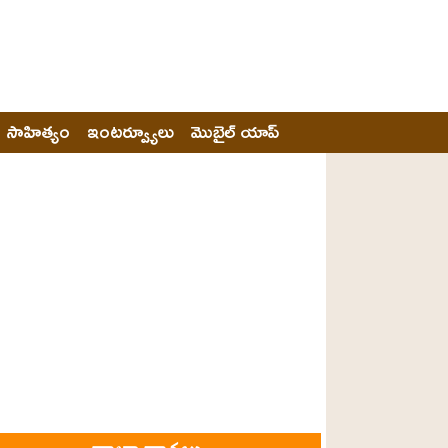
సాహిత్యం
ఇంటర్వ్యూలు
మొబైల్ యాప్