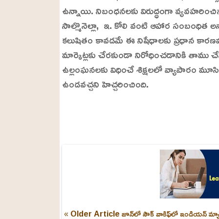
ఉన్నాయి. నిబంధనలకు విరుద్ధంగా వ్యవహరించిన 
సాల్మొనెల్లా, ఇ. కోలి వంటి ఆహార సంబంధిత అన
కలుషితం కావడమే ఈ నిషేధాలకు ప్రధాన కారణమని 
మార్కెట్లకు చేరకుండా నిరోధించడానికి తాము చేస్
ఉల్లంఘనలకు విధించే శిక్షలలో వ్యాపారం మూసి
ఉండవచ్చని హెచ్చరించింది.
L
o
/
U
a
n
d
m
e
u
d
t
:
e
2
4
.
6
3
%
« Older Article
జూన్‌లో సౌక్ వాకిఫ్‌లో ఇండియన్ మ్యాం