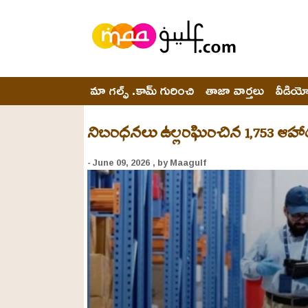
మా గల్ఫ్ .కామ్ గురించి
తాజా వార్తలు
వీడియ
నిబంధనలు ఉల్లంఘించిన 1,753 ఆహార 
- June 09, 2026
, by Maagulf