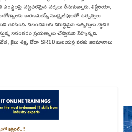
సంస్థలపై చట్టపరమైన చర్యలు తీసుకున్నారు. లిస్టేరియా,
ారోగ్యాలకు కారణమయ్యే సూక్ష్మజీవులతో ఉత్పత్తులు
తెలిపింది. నిబంధనలకు విరుద్ధమైన ఉత్పత్తులు స్థానిక
తున్న నిరంతరం ప్రయత్నాలు చేస్తామని పేర్కొన్నది.
వేత, జైలు శిక్ష, లేదా SR10 మిలియన్ల వరకు జరిమానాలు
గో ఫెస్టివల్..!!