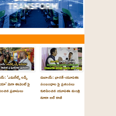
్‌: 'ఎమిరేట్స్ లవ్స్
దుబాయ్‌: భారత్-యూఏఈ
యా' మెగా ఈవెంట్ పై
సంబంధాల పై ప్రశంసలు
దించిన ప్రవాసులు
కురిపించిన యూఏఈ మంత్రి
నూరా అల్‌ కాబీ