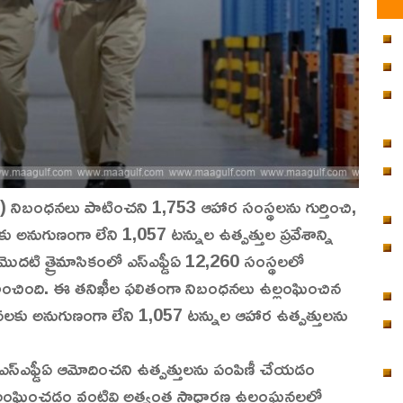
్డీఏ) నిబంధనలు పాటించని 1,753 ఆహార సంస్థలను గుర్తించి,
ు అనుగుణంగా లేని 1,057 టన్నుల ఉత్పత్తుల ప్రవేశాన్ని
ం మొదటి త్రైమాసికంలో ఎస్ఎఫ్డీఏ 12,260 సంస్థలలో
హించింది. ఈ తనిఖీల ఫలితంగా నిబంధనలు ఉల్లంఘించిన
లకు అనుగుణంగా లేని 1,057 టన్నుల ఆహార ఉత్పత్తులను
, ఎస్ఎఫ్డీఏ ఆమోదించని ఉత్పత్తులను పంపిణీ చేయడం
్లంఘించడం వంటివి అత్యంత సాధారణ ఉల్లంఘనలలో