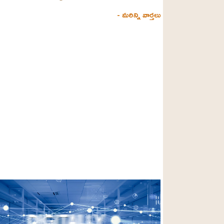
- మరిన్ని వార్తలు