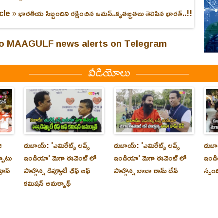
cle »
భారతీయ సిబ్బందిని రక్షించిన ఒమన్..కృతజ్ఞతలు తెలిపిన భారత్..!!
 to MAAGULF news alerts on Telegram
వీడియోలు
ి
దుబాయ్‌: 'ఎమిరేట్స్ లవ్స్
దుబాయ్‌: 'ఎమిరేట్స్ లవ్స్
దుబాయ
్పాటు
ఇండియా' మెగా ఈవెంట్ లో
ఇండియా' మెగా ఈవెంట్ లో
ఇండి
రూప్
పాల్గొన్న డిప్యూటీ ఛీఫ్ ఆఫ్
పాల్గొన్న బాబా రామ్ దేవ్
స్పం
కమిషన్ అమర్నాథ్