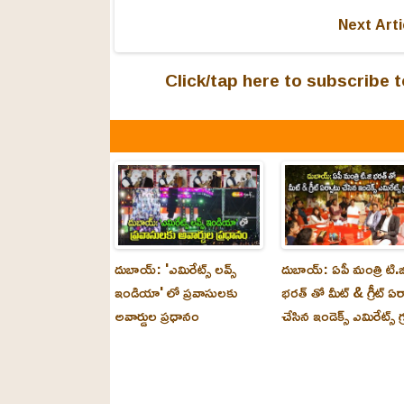
Next Arti
Click/tap here to subscribe
దుబాయ్: 'ఎమిరేట్స్ లవ్స్
దుబాయ్: ఏపీ మంత్రి టి.జ
ఇండియా' లో ప్రవాసులకు
భరత్ తో మీట్ & గ్రీట్ ఏర
అవార్డుల ప్రధానం
చేసిన ఇండెక్స్ ఎమిరేట్స్ గ్