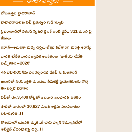
తాజా వార్తలు
బోనమెత్తిన హైదరాబాద్
వాహనదారులకు ఏపీ ప్రభుత్వం గుడ్ న్యూస్
సైబరాబాద్‌లో వీకెండ్ స్పెషల్ డ్రంక్‌ అండ్‌ డ్రైవ్‌.. 311 మంది పై
కేసులు
ఇరాన్‌–అమెరికా మధ్య చర్చలు లేవు: విదేశాంగ మంత్రి అరాఘ్చీ
భారత చేనేత వారసత్వానికి అంకితంగా ‘జాతీయ చేనేత
సమ్మేళనం–2026’
4వ బెటాలియన్‌ను సందర్శించిన డీజీపీ సి.వి.ఆనంద్
ఖతార్‌లో నియంత్రిత మందులు తీసుకెళ్లే ప్రయాణికులకు కొత్త
ఈ-పర్మిట్ విధానం
ఏపీలో రూ.3,400 కోట్లతో జలధార జలహరతి పథకం
సౌదీలో వారంలో 10,827 మంది అక్రమ వలసదారుల
బహిష్కరణ..!!
కొరియాలో యువతి మృతి..కే-పాప్ ఫ్యాన్‌ కమ్యూనిటీలో
ఆన్‌లైన్ వేధింపులపై చర్చ..!!