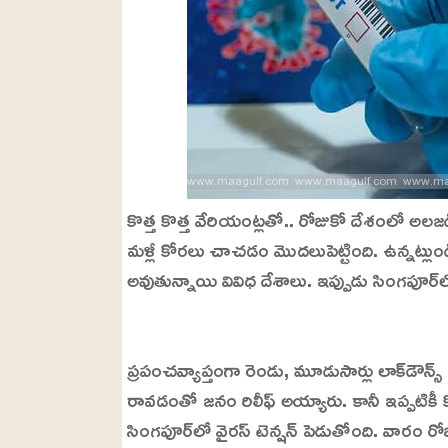
కొత్త కొత్త వేరియంట్లతో.. రోజుకో దేశంలో అల
మళ్లీ కోరలు చాచడం మొదలుపెట్టింది. ఉన్నట్ల
అవుతున్నాయి వివిధ దేశాలు. ఇప్పుడు సింగపూర్‌లో
L
o
/
U
a
ప్రపంచవ్యాప్తంగా రెండు, మూడుసార్లు లాక్‌డౌన్స్ ప
n
d
m
e
రావడంతో జనం రిలీఫ్ అయ్యారు. కానీ ఇప్పటికీ కొన
u
d
t
:
సింగపూర్‌లో వైరస్ టెన్షన్ పెడుతోంది. వారం
e
2
2