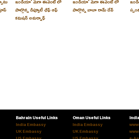
్పాటు
ఇండియా' మెగా ఈవెంట్ లో
ఇండియా' మెగా ఈవెంట్ లో
ఇండి
రూప్
పాల్గొన్న డిప్యూటీ ఛీఫ్ ఆఫ్
పాల్గొన్న బాబా రామ్ దేవ్
స్పం
కమిషన్ అమర్నాథ్
Bahrain Useful Links
Oman Useful Links
Indi
India Embassy
India Embassy
www.
UK Embassy
UK Embassy
www.
US Embassy
US Embassy
e-Aa