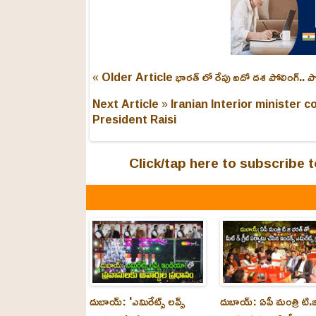
« Older Article
భారత్ లో రేపు ఐదో దశ పోలింగ్.. ప
Next Article »
Iranian Interior minister c
President Raisi
Click/tap here to subscribe
దుబాయ్: 'ఎమిరేట్స్ లవ్స్
దుబాయ్: ఏపీ మంత్రి టి.జ