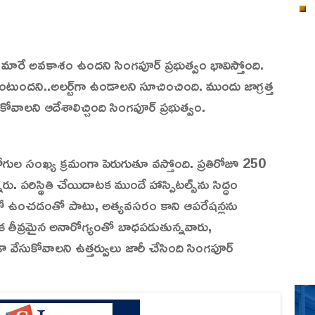
మారే అవకాశం ఉందని సింగపూర్ ప్రభుత్వం భావిస్తోంది.
కుంటుందని..అలర్ట్‌గా ఉండాలని సూచించింది. ముందు జాగ్రత్త
కోవాలని ఆదేశాలిచ్చింది సింగపూర్ ప్రభుత్వం.
రోగుల సంఖ్య క్రమంగా పెరుగుతూ వస్తోంది. ప్రతిరోజూ 250
ు. పరిస్థితి చేయిదాటక ముందే హాస్పిటల్స్‌ను సిద్ధం
బాటులో ఉంచడంతో పాటు, అత్యవసరం కాని ఆపరేషన్లను
క తీవ్రమైన అనారోగ్యంతో బాధపడుతున్నవారు,
డా వేసుకోవాలని ఉత్తర్వులు జారీ చేసింది సింగపూర్