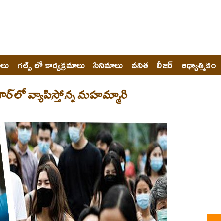
ోలు
గల్ఫ్ లో కార్యక్రమాలు
సినిమాలు
వనిత
లీజర్
ఆధ్యాత్మికం
పూర్‌లో వ్యాపిస్తోన్న మహమ్మారి