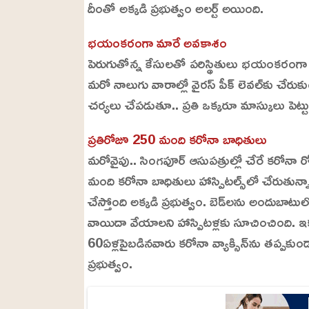
దీంతో అక్కడి ప్రభుత్వం అలర్ట్ అయింది.
.
9
9
%
భయంకరంగా మారే అవకాశం
పెరుగుతోన్న కేసులతో పరిస్థితులు భయంకరంగా 
మరో నాలుగు వారాల్లో వైరస్ పీక్ లెవల్‌కు చేరు
చర్యలు చేపడుతూ.. ప్రతి ఒక్కరూ మాస్కులు పెట్టు
ప్రతిరోజూ 250 మంది కరోనా బాధితులు
మరోవైపు.. సింగపూర్‌ ఆసుపత్రుల్లో చేరే కరోనా 
మంది కరోనా బాధితులు హాస్పిటల్స్‌లో చేరుతున్నార
చేస్తోంది అక్కడి ప్రభుత్వం. బెడ్‌లను అందు
వాయిదా వేయాలని హాస్పిటళ్లకు సూచించింది. ఇ
60ఏళ్లపైబడినవారు కరోనా వ్యాక్సిన్‌ను తప్పకుం
ప్రభుత్వం.