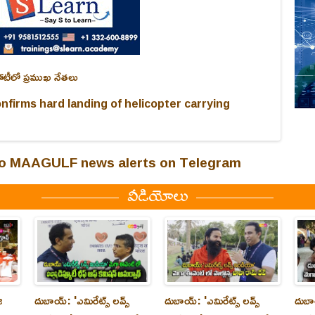
ోటీలో ప్రముఖ నేతలు
onfirms hard landing of helicopter carrying
 to MAAGULF news alerts on Telegram
వీడియోలు
ి
దుబాయ్‌: 'ఎమిరేట్స్ లవ్స్
దుబాయ్‌: 'ఎమిరేట్స్ లవ్స్
దుబాయ