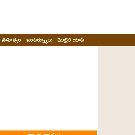
సాహిత్యం
ఇంటర్వ్యూలు
మొబైల్ యాప్