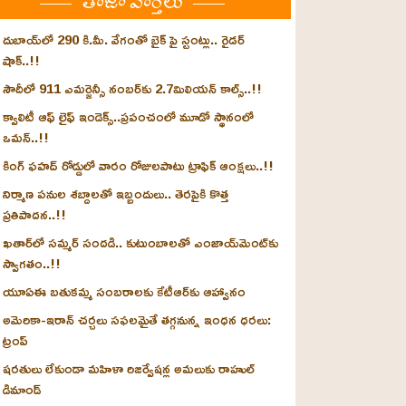
తాజా వార్తలు
దుబాయ్‌లో 290 కి.మీ. వేగంతో బైక్‌ పై స్టంట్లు.. రైడర్
షాక్..!!
సౌదీలో 911 ఎమర్జెన్సీ నంబర్‌కు 2.7మిలియన్ కాల్స్..!!
క్వాలిటీ ఆఫ్ లైఫ్ ఇండెక్స్‌..ప్రపంచంలో మూడో స్థానంలో
ఒమన్..!!
కింగ్ ఫహద్ రోడ్డులో వారం రోజులపాటు ట్రాఫిక్ ఆంక్షలు..!!
నిర్మాణ పనుల శబ్దాలతో ఇబ్బందులు.. తెరపైకి కొత్త
ప్రతిపాదన..!!
ఖతార్‌లో సమ్మర్ సందడి.. కుటుంబాలతో ఎంజాయ్‌మెంట్‌కు
స్వాగతం..!!
యూఏఈ బతుకమ్మ సంబరాలకు కేటీఆర్‌కు ఆహ్వానం
అమెరికా-ఇరాన్ చర్చలు సఫలమైతే తగ్గనున్న ఇంధన ధరలు:
ట్రంప్
షరతులు లేకుండా మహిళా రిజర్వేషన్ల అమలుకు రాహుల్
డిమాండ్