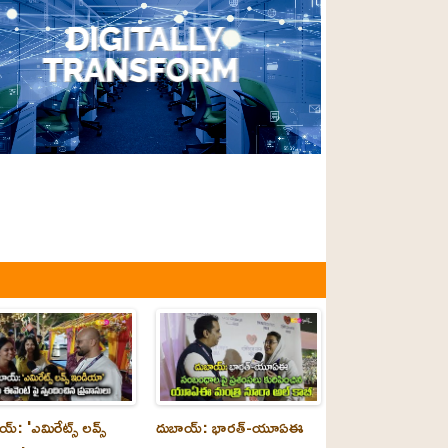
్‌: 'ఎమిరేట్స్ లవ్స్
దుబాయ్‌: భారత్-యూఏఈ