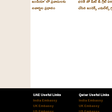
ఇండియా' లో ప్రవాసులకు
భరత్ తో మీట్ & గ్రీట్ ఏర
అవార్డుల ప్రధానం
చేసిన ఇండెక్స్ ఎమిరేట్స్ గ్
UAE Useful Links
Qatar Useful Links
India Embassy
India Embassy
UK Embassy
UK Embassy
US Embassy
US Embassy