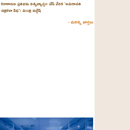
కళాకారుల ప్రతిభను విశ్వవ్యాప్తం చేసే వేదిక ‘అమరావతి
చిత్రకళా వీధి’: మంత్రి దుర్గేష్
- మరిన్ని వార్తలు