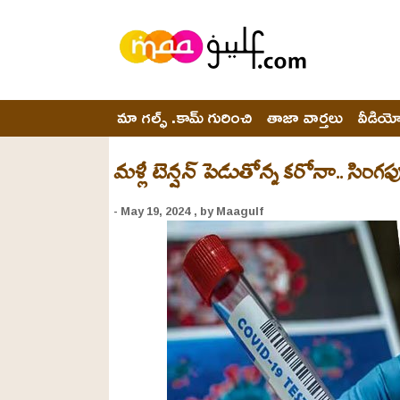
మా గల్ఫ్ .కామ్ గురించి
తాజా వార్తలు
వీడియ
మళ్లీ టెన్షన్ పెడుతోన్న కరోనా.. సింగ
- May 19, 2024
, by Maagulf