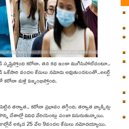
జడి సృష్టిస్తోంది కరోనా. తన కథ ఇంకా ముగిసిపోలేదంటూ..
ుండి ఒకేసారి వందల కేసులు నమోదు అవుతుండటంతో..అలర్ట్
 కరోనా మళ్లీ విజృంభిస్తోంది.
ెట్టిన తర్వాత.. కరోనా ప్రభావం తగ్గింది. తర్వాత వ్యాక్సిన్లు
్ని దేశాల్లో వివిధ వేరియెంట్లు పంజా విసురుతున్నాయి.
 రోజుల్లోనే అక్కడ 25 వేల 9వందల కేసులు నమోదయ్యాయి.