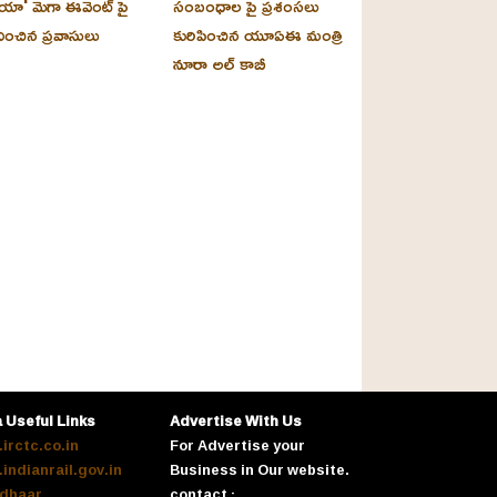
యా' మెగా ఈవెంట్ పై
సంబంధాల పై ప్రశంసలు
దించిన ప్రవాసులు
కురిపించిన యూఏఈ మంత్రి
నూరా అల్‌ కాబీ
a Useful Links
Advertise With Us
irctc.co.in
For Advertise your
indianrail.gov.in
Business in Our website.
dhaar
contact :