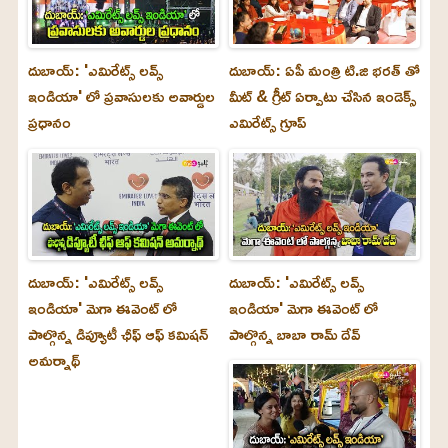
దుబాయ్: 'ఎమిరేట్స్ లవ్స్
దుబాయ్: ఏపీ మంత్రి టి.జి భరత్ తో
ఇండియా' లో ప్రవాసులకు అవార్డుల
మీట్ & గ్రీట్ ఏర్పాటు చేసిన ఇండెక్స్
ప్రధానం
ఎమిరేట్స్ గ్రూప్
దుబాయ్‌: 'ఎమిరేట్స్ లవ్స్
దుబాయ్‌: 'ఎమిరేట్స్ లవ్స్
ఇండియా' మెగా ఈవెంట్ లో
ఇండియా' మెగా ఈవెంట్ లో
పాల్గొన్న డిప్యూటీ ఛీఫ్ ఆఫ్ కమిషన్
పాల్గొన్న బాబా రామ్ దేవ్
అమర్నాథ్