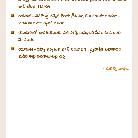
జారీ చేసిన TDRA
గుడివాడ–శివమొగ్గ ప్రత్యేక రైలుకు గ్రీన్ సిగ్నల్ దిశగా ముందడుగు..
ఎంపీ బాలశౌరి కృషికి ఫలితం
యూఏఈలో భారతీయులకు పాస్‌పోర్ట్, కాన్సులర్ సేవలను మరింత
వేగవంతం
యూఏఈ–రష్యా అధ్యక్షుల ఫోన్ సంభాషణ.. ద్వైపాక్షిక సహకారం,
మిడిల్ ఈస్ట్ పరిణామాలపై చర్చ
- మరిన్ని వార్తలు