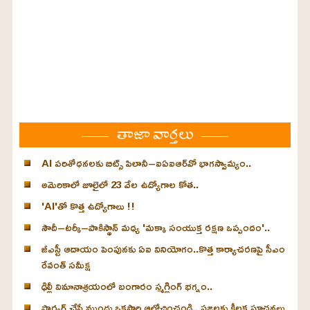
తాజా వార్తలు
AI పరిశోధనలకు బిట్స్ పిలానీ–ఐఏఐఆర్‌వో భాగస్వామ్యం..
అమెరికాలో జూలైలో 23 వేల ఉద్యోగాల కోత..
'AI'తో కొత్త ఉద్యోగాలు !!
సౌదీ–టర్కీ–పాకిస్థాన్ మధ్య 'మక్కా సంయుక్త రక్షణ ఒప్పందం'..
జీఎస్టీ ఆదాయం పెంపునకు ఏఐ వినియోగం..కొత్త కార్యాచరణపై సీఎం
రేవంత్ సమీక్ష
ఢిల్లీ విమానాశ్రయంలో బంగారం స్మగ్లింగ్ భగ్నం..
ఫార్వర్డ్ చేసే ముందు ఒకసారి ఆలోచించండి.. ప్రజలకు కీలక సూచనలు