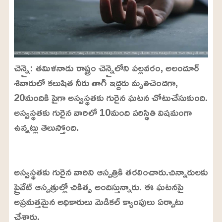
చెన్నై: తమిళనాడు రాష్ట్రం చెన్నైలోని పల్లవరం, అలందూర్
శివారులో కలుషిత నీరు తాగి ఇద్దరు మృతిచెందగా,
20మందికి పైగా అస్వస్థతకు గురైన ఘటన చోటుచేసుకుంది.
అస్వస్థతకు గురైన వారిలో 10మంది పరిస్థితి విషమంగా
ఉన్నట్లు తెలుస్తోంది.
L
o
/
U
a
అస్వస్థతకు గురైన వారిని ఆస్పత్రికి తరలించారు.చిన్నారులకు
n
d
m
e
ప్రైవేట్ ఆస్పత్రుల్లో చికిత్స అందిస్తున్నారు. ఈ ఘటనపై
u
d
t
:
అప్రమత్తమైన అధికారులు మెడికల్ క్యాంపులు ఏర్పాటు
e
3
4
చేశారు.
.