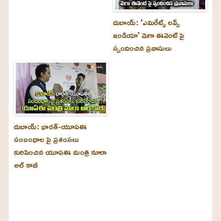
దుబాయ్‌: 'ఎమిరేట్స్ లవ్స్
ఇండియా' మెగా ఈవెంట్ పై
స్పందించిన ప్రవాసులు
దుబాయ్‌: భారత్-యూఏఈ
సంబంధాల పై ప్రశంసలు
కురిపించిన యూఏఈ మంత్రి నూరా
అల్‌ కాబీ