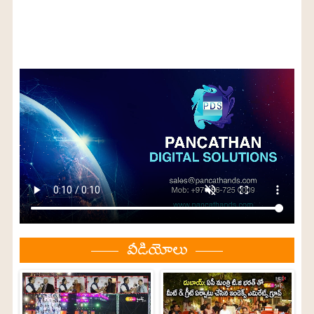
వీడియోలు