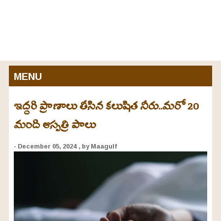
MENU
ఇద్దరి ప్రాణాలు తీసిన కలుషిత నీరు..మరో 20
మంది ఆస్పత్రి పాలు
- December 05, 2024
, by Maagulf