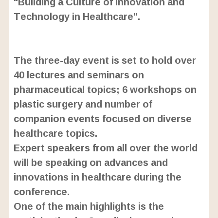
"Building a Culture of Innovation and
Technology in Healthcare".
L
o
/
U
a
The three-day event is set to hold over
n
d
m
e
40 lectures and seminars on
u
d
t
:
pharmaceutical topics; 6 workshops on
e
2
4
plastic surgery and number of
.
6
companion events focused on diverse
3
%
healthcare topics.
Expert speakers from all over the world
will be speaking on advances and
innovations in healthcare during the
conference.
One of the main highlights is the