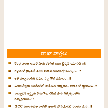
తాజా వార్తలు
కేంద్ర మంత్రి అమిత్ షాను కలిసిన లులు చైర్మన్ యూసఫ్ అలీ
కువైట్‌లో ఫ్యామిలీ విజిట్ వీసా నిబంధనల్లో మార్పులు..!!
అల్ హల్లానియత్ దీవుల వద్ద నౌక ప్రమాదం..!!
ఎనిమిదేళ్లుగా పెండింగ్‌లో మసీదుల నిర్మాణం.. నిరాశలో స్థానికులు..!!
ఎలక్ట్రానిక్ ఆర్ట్స్‌ను కొనుగోలు చేసిన సౌదీ నేతృత్వంలోని
కన్సార్టియం..!!
GCC పర్యాటకుల రాకతో ఖతార్ హాస్పిటాలిటీ రంగం వృద్ధి..!!