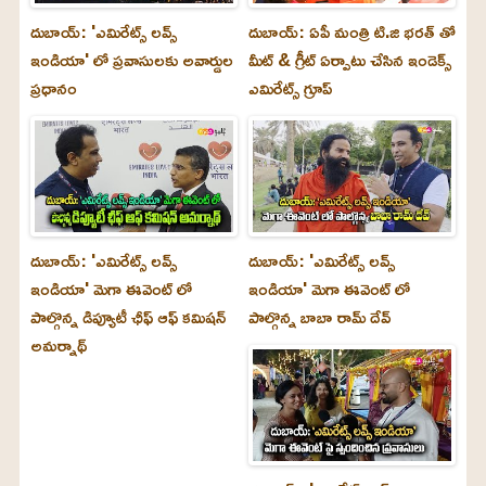
దుబాయ్: 'ఎమిరేట్స్ లవ్స్
దుబాయ్: ఏపీ మంత్రి టి.జి భరత్ తో
ఇండియా' లో ప్రవాసులకు అవార్డుల
మీట్ & గ్రీట్ ఏర్పాటు చేసిన ఇండెక్స్
ప్రధానం
ఎమిరేట్స్ గ్రూప్
దుబాయ్‌: 'ఎమిరేట్స్ లవ్స్
దుబాయ్‌: 'ఎమిరేట్స్ లవ్స్
ఇండియా' మెగా ఈవెంట్ లో
ఇండియా' మెగా ఈవెంట్ లో
పాల్గొన్న డిప్యూటీ ఛీఫ్ ఆఫ్ కమిషన్
పాల్గొన్న బాబా రామ్ దేవ్
అమర్నాథ్