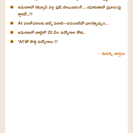
అమెరికాలో లెట్యూస్ వల్ల ఫుడ్ పాయిజనింగ్ .. యూఏఈలో ప్రభావంపై
క్లారిటీ..!!
AI పరిశోధనలకు బిట్స్ పిలానీ–ఐఏఐఆర్‌వో భాగస్వామ్యం..
అమెరికాలో జూలైలో 23 వేల ఉద్యోగాల కోత..
'AI'తో కొత్త ఉద్యోగాలు !!
- మరిన్ని వార్తలు