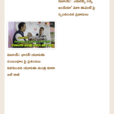
దుబాయ్‌: 'ఎమిరేట్స్ లవ్స్
ఇండియా' మెగా ఈవెంట్ పై
స్పందించిన ప్రవాసులు
దుబాయ్‌: భారత్-యూఏఈ
సంబంధాల పై ప్రశంసలు
కురిపించిన యూఏఈ మంత్రి నూరా
అల్‌ కాబీ