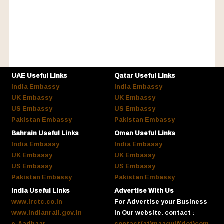
UAE Useful Links
Qatar Useful Links
India Embassy
India Embassy
UK Embassy
UK Embassy
US Embassy
US Embassy
Pakistan Embassy
Pakistan Embassy
Bahrain Useful Links
Oman Useful Links
India Embassy
India Embassy
UK Embassy
UK Embassy
US Embassy
US Embassy
Pakistan Embassy
Pakistan Embassy
India Useful Links
Advertise With Us
www.irctc.co.in
For Advertise your Business
www.indianrail.gov.in
in Our website. contact :
e-Aadhaar
contact(at)maagulf(dot)com