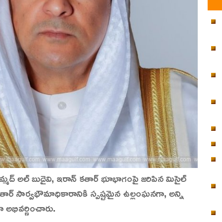
మద్ అల్ బుదైవి, ఇరాన్ కతార్ భూభాగంపై జరిపిన మిసైల్
ర్ సార్వభౌమాధికారానికి స్పష్టమైన ఉల్లంఘనగా, అన్ని
ా అభివర్ణించారు.