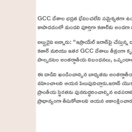
L
o
/
U
a
GCC దేశాల భద్రత భేదించలేని సమైక్యతగా ఉ
n
d
m
e
కాపాడడంలో మండలి పూర్తిగా కతార్‌కు అండగా న
u
d
t
:
e
2
అల్బుదైవి అన్నారు: “ఇస్రాయేల్ ఇరాన్‌పై చేస్తున
4
.
కతార్ మరియు ఇతర GCC దేశాలు తీవ్రంగా కృష
6
3
%
పాల్పడటం అంతర్జాతీయ నిబంధనలు, ఒప్పందాలు 
ఈ దాడిని ఖండించాల్సిన బాధ్యతను అంతర్జాత
వహించాలని ఆయన పిలుపునిచ్చారు.ఇరాన్ యొక్క బ
ప్రాంతీయ స్థిరతను పునరుద్ధరించాల్సిన అవసరాన
ప్రాధాన్యంగా తీసుకోవాలని ఆయన ఆకాంక్షించార