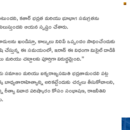
ంటుందని, కతార్ భద్రత మరియు భూభాగ సమగ్రతను
ిలుస్తుందని ఆయన స్పష్టం చేశారు.
్న దాడులను ఖండిస్తూ, కాల్పులు నిలిపే ఒప్పందం సాధించేందుకు
ి చేస్తున్న ఈ సమయంలో, ఇరాన్ ఈ విధంగా మిసైల్ దాడికి
మరియు చట్టాలకు పూర్తిగా విరుద్ధమైంది.”
ీయ సమాజం మరియు ఐక్యరాజ్యసమితి భద్రతామండలి పట్ల
ాధ్యతారాహిత్యాన్ని అరికట్టేందుకు చర్యలు తీసుకోవాలని,
్ని రీత్యా వివాద పరిష్కారం కోసం సంభాషణ, రాజనీతిని
ు.