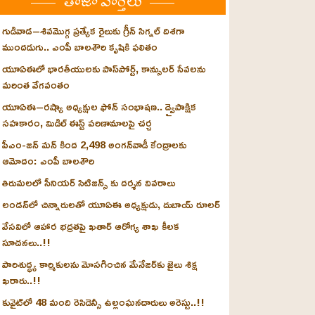
తాజా వార్తలు
గుడివాడ–శివమొగ్గ ప్రత్యేక రైలుకు గ్రీన్ సిగ్నల్ దిశగా
ముందడుగు.. ఎంపీ బాలశౌరి కృషికి ఫలితం
యూఏఈలో భారతీయులకు పాస్‌పోర్ట్, కాన్సులర్ సేవలను
మరింత వేగవంతం
యూఏఈ–రష్యా అధ్యక్షుల ఫోన్ సంభాషణ.. ద్వైపాక్షిక
సహకారం, మిడిల్ ఈస్ట్ పరిణామాలపై చర్చ
పీఎం-జన్ మన్ కింద 2,498 అంగన్‌వాడీ కేంద్రాలకు
ఆమోదం: ఎంపీ బాలశౌరి
తిరుమలలో సీనియర్ సిటిజన్స్ కు దర్శన వివరాలు
లండన్‌లో చిన్నారులతో యూఏఈ అధ్యక్షుడు, దుబాయ్ రూలర్
వేసవిలో ఆహార భద్రతపై ఖతార్ ఆరోగ్య శాఖ కీలక
సూచనలు..!!
పారిశుద్ధ్య కార్మికులను మోసగించిన మేనేజర్‌కు జైలు శిక్ష
ఖరారు..!!
కువైట్‌లో 48 మంది రెసిడెన్సీ ఉల్లంఘనదారులు అరెస్టు..!!