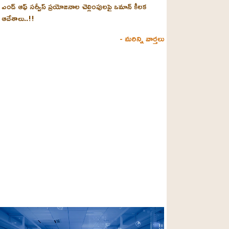
ఎండ్ ఆఫ్ సర్వీస్ ప్రయోజనాల చెల్లింపులపై ఒమాన్ కీలక
ఆదేశాలు..!!
- మరిన్ని వార్తలు