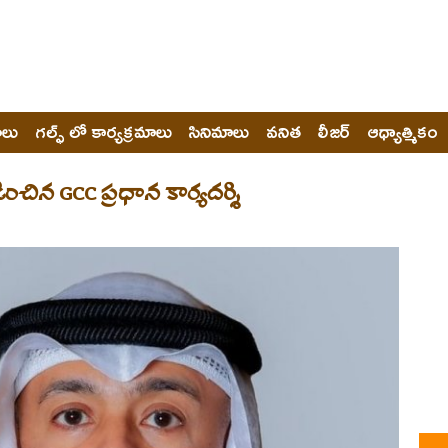
ోలు
గల్ఫ్ లో కార్యక్రమాలు
సినిమాలు
వనిత
లీజర్
ఆధ్యాత్మికం
ించిన GCC ప్రధాన కార్యదర్శి