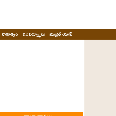
సాహిత్యం
ఇంటర్వ్యూలు
మొబైల్ యాప్