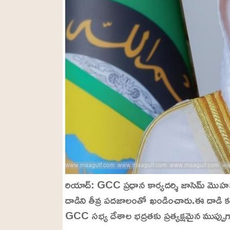
రియాద్: GCC ప్రధాన కార్యదర్శి జాసెమ్ మొహమ్
దాడిని తీవ్ర పదజాలంతో ఖండించారు.ఈ దాడి కతా
GCC సభ్య దేశాల భద్రతకు ప్రత్యక్షమైన ముప్పుగ