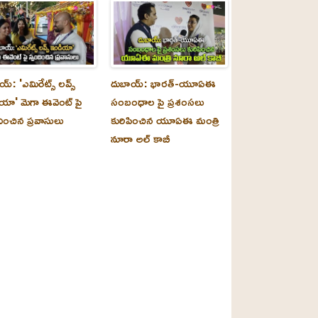
్‌: 'ఎమిరేట్స్ లవ్స్
దుబాయ్‌: భారత్-యూఏఈ
యా' మెగా ఈవెంట్ పై
సంబంధాల పై ప్రశంసలు
దించిన ప్రవాసులు
కురిపించిన యూఏఈ మంత్రి
నూరా అల్‌ కాబీ