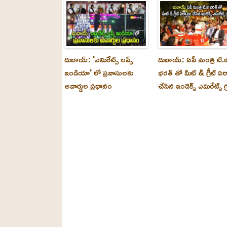
దుబాయ్: 'ఎమిరేట్స్ లవ్స్
దుబాయ్: ఏపీ మంత్రి టి.జ
ఇండియా' లో ప్రవాసులకు
భరత్ తో మీట్ & గ్రీట్ ఏర
అవార్డుల ప్రధానం
చేసిన ఇండెక్స్ ఎమిరేట్స్ గ్