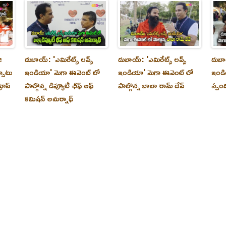
ి
దుబాయ్‌: 'ఎమిరేట్స్ లవ్స్
దుబాయ్‌: 'ఎమిరేట్స్ లవ్స్
దుబాయ
్పాటు
ఇండియా' మెగా ఈవెంట్ లో
ఇండియా' మెగా ఈవెంట్ లో
ఇండి
రూప్
పాల్గొన్న డిప్యూటీ ఛీఫ్ ఆఫ్
పాల్గొన్న బాబా రామ్ దేవ్
స్పం
కమిషన్ అమర్నాథ్