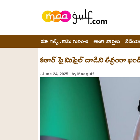
మా గల్ఫ్ .కామ్ గురించి
తాజా వార్తలు
వీడియ
కతార్‌ పై మిసైల్ దాడిని తీవ్రంగా ఖండ
- June 24, 2025
, by Maagulf