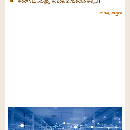
సౌదీలో 911 ఎమర్జెన్సీ నంబర్‌కు 2.7మిలియన్ కాల్స్..!!
- మరిన్ని వార్తలు