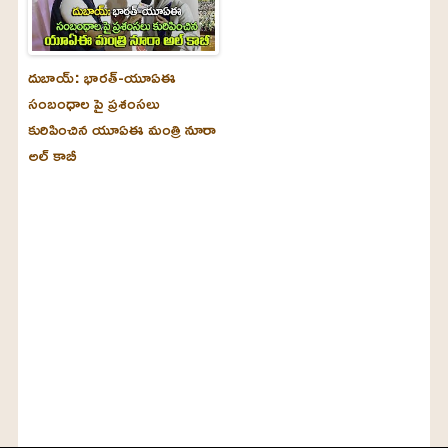
దుబాయ్‌: భారత్-యూఏఈ
సంబంధాల పై ప్రశంసలు
కురిపించిన యూఏఈ మంత్రి నూరా
అల్‌ కాబీ