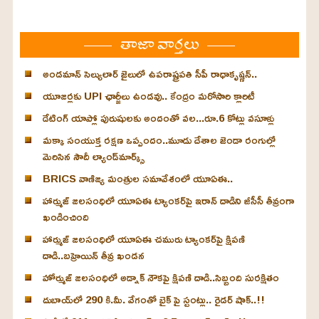
తాజా వార్తలు
అండమాన్ సెల్యులార్ జైలులో ఉపరాష్ట్రపతి సీపీ రాధాకృష్ణన్..
యూజర్లకు UPI ఛార్జీలు ఉండవు.. కేంద్రం మరోసారి క్లారిటీ
డేటింగ్ యాప్లో పురుషులకు అందంతో వల...రూ.6 కోట్లు వసూళ్లు
మక్కా సంయుక్త రక్షణ ఒప్పందం..మూడు దేశాల జెండా రంగుల్లో
మెరిసిన సౌదీ ల్యాండ్‌మార్క్స్
BRICS వాణిజ్య మంత్రుల సమావేశంలో యూఏఈ..
హార్ముజ్ జలసంధిలో యూఏఈ ట్యాంకర్‌పై ఇరాన్ దాడిని జీసీసీ తీవ్రంగా
ఖండించింది
హార్ముజ్ జలసంధిలో యూఏఈ చమురు ట్యాంకర్‌పై క్షిపణి
దాడి..బహ్రెయిన్ తీవ్ర ఖండన
హోర్ముజ్ జలసంధిలో అడ్నాక్ నౌకపై క్షిపణి దాడి..సిబ్బంది సురక్షితం
దుబాయ్‌లో 290 కి.మీ. వేగంతో బైక్‌ పై స్టంట్లు.. రైడర్ షాక్..!!