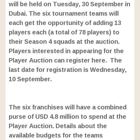
will be held on Tuesday, 30 September in
Dubai. The six tournament teams will
each get the opportunity of adding 13
players each (a total of 78 players) to
their Season 4 squads at the auction.
Players interested in appearing for the
Player Auction can register here. The
last date for registration is Wednesday,
10 September.
L
o
/
U
a
The six franchises will have a combined
n
d
m
e
purse of USD 4.8 million to spend at the
u
d
t
:
Player Auction. Details about the
e
2
4
available budgets for the teams
.
6