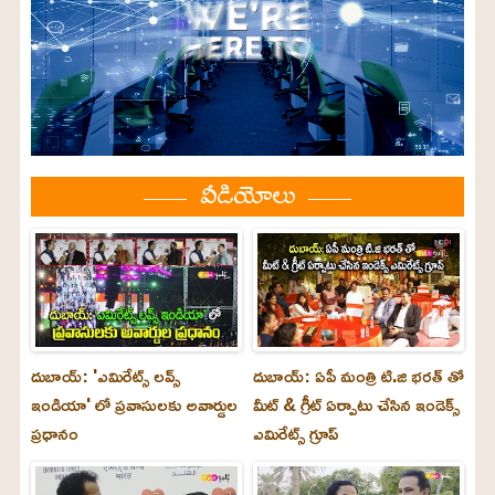
వీడియోలు
దుబాయ్: 'ఎమిరేట్స్ లవ్స్
దుబాయ్: ఏపీ మంత్రి టి.జి భరత్ తో
ఇండియా' లో ప్రవాసులకు అవార్డుల
మీట్ & గ్రీట్ ఏర్పాటు చేసిన ఇండెక్స్
ప్రధానం
ఎమిరేట్స్ గ్రూప్