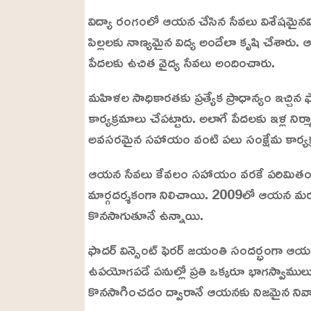
.
విద్యా రంగంలో ఆయన చేసిన సేవలు విశేషమైనవి. గ
6
3
%
పిల్లలకు నాణ్యమైన విద్య అందేలా కృషి చేశారు. ఆ
పేదలకు ఉచిత వైద్య సేవలు అందించారు.
మహిళల సాధికారతకు ప్రత్యేక ప్రాధాన్యం ఇచ్చిన 
కార్యక్రమాలు చేపట్టారు. అలాగే పేదలకు ఇళ్ల న
అవసరమైన సహాయం వంటి పలు సంక్షేమ కార్యక్రమాల
ఆయన సేవలు కేవలం సహాయం వరకే పరిమితం కాకు
మార్గదర్శకంగా నిలిచాయి. 2009లో ఆయన మరణి
కొనసాగుతూనే ఉన్నాయి.
ఫాదర్ విన్సెంట్ ఫెరర్ జయంతి సందర్భంగా ఆయ
ఉపయోగపడే పనుల్లో ప్రతి ఒక్కరూ భాగస్వాము
కొనసాగించడం ద్వారానే ఆయనకు నిజమైన నివాళి అ