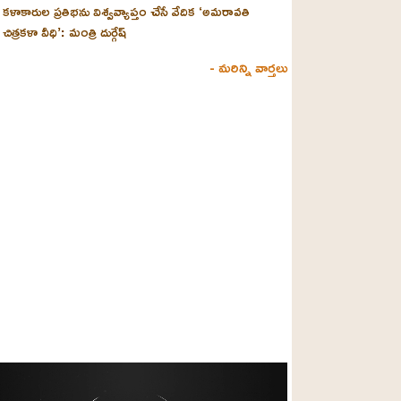
కళాకారుల ప్రతిభను విశ్వవ్యాప్తం చేసే వేదిక ‘అమరావతి
చిత్రకళా వీధి’: మంత్రి దుర్గేష్
- మరిన్ని వార్తలు