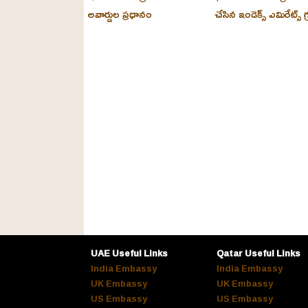
అవార్డుల ప్రధానం
చేసిన ఇండెక్స్ ఎమిరేట్స్ గ్
UAE Useful Links
Qatar Useful Links
India Embassy
India Embassy
UK Embassy
UK Embassy
US Embassy
US Embassy