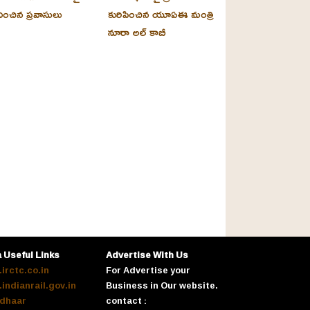
దించిన ప్రవాసులు
కురిపించిన యూఏఈ మంత్రి
నూరా అల్‌ కాబీ
a Useful Links
Advertise With Us
irctc.co.in
For Advertise your
indianrail.gov.in
Business in Our website.
dhaar
contact :