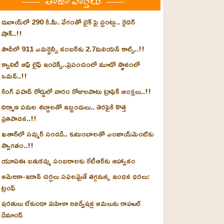
తాజా వార్తలు
దుబాయ్‌లో 290 కి.మీ. వేగంతో బైక్‌ పై స్టంట్లు.. రైడర్
షాక్..!!
సౌదీలో 911 ఎమర్జెన్సీ నంబర్‌కు 2.7మిలియన్ కాల్స్..!!
క్వాలిటీ ఆఫ్ లైఫ్ ఇండెక్స్‌..ప్రపంచంలో మూడో స్థానంలో
ఒమన్..!!
కింగ్ ఫహద్ రోడ్డులో వారం రోజులపాటు ట్రాఫిక్ ఆంక్షలు..!!
నిర్మాణ పనుల శబ్దాలతో ఇబ్బందులు.. తెరపైకి కొత్త
ప్రతిపాదన..!!
ఖతార్‌లో సమ్మర్ సందడి.. కుటుంబాలతో ఎంజాయ్‌మెంట్‌కు
స్వాగతం..!!
యూఏఈ బతుకమ్మ సంబరాలకు కేటీఆర్‌కు ఆహ్వానం
అమెరికా-ఇరాన్ చర్చలు సఫలమైతే తగ్గనున్న ఇంధన ధరలు:
ట్రంప్
షరతులు లేకుండా మహిళా రిజర్వేషన్ల అమలుకు రాహుల్
డిమాండ్