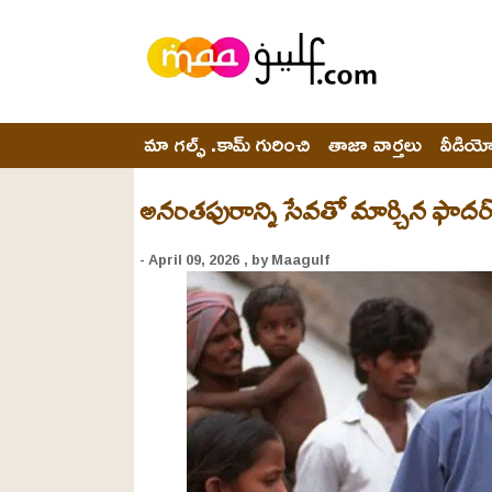
మా గల్ఫ్ .కామ్ గురించి
తాజా వార్తలు
వీడియ
అనంతపురాన్ని సేవతో మార్చిన ఫాదర్
- April 09, 2026
, by Maagulf