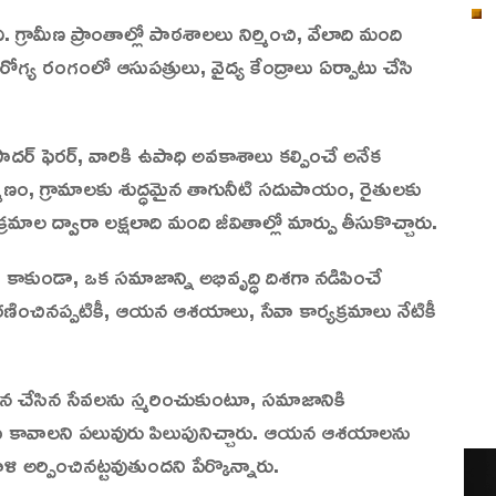
్రామీణ ప్రాంతాల్లో పాఠశాలలు నిర్మించి, వేలాది మంది
రోగ్య రంగంలో ఆసుపత్రులు, వైద్య కేంద్రాలు ఏర్పాటు చేసి
ఫాదర్ ఫెరర్, వారికి ఉపాధి అవకాశాలు కల్పించే అనేక
ిర్మాణం, గ్రామాలకు శుద్ధమైన తాగునీటి సదుపాయం, రైతులకు
 ద్వారా లక్షలాది మంది జీవితాల్లో మార్పు తీసుకొచ్చారు.
ండా, ఒక సమాజాన్ని అభివృద్ధి దిశగా నడిపించే
ంచినప్పటికీ, ఆయన ఆశయాలు, సేవా కార్యక్రమాలు నేటికీ
న చేసిన సేవలను స్మరించుకుంటూ, సమాజానికి
లు కావాలని పలువురు పిలుపునిచ్చారు. ఆయన ఆశయాలను
ర్పించినట్టవుతుందని పేర్కొన్నారు.