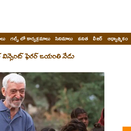
ోలు
గల్ఫ్ లో కార్యక్రమాలు
సినిమాలు
వనిత
లీజర్
ఆధ్యాత్మికం
 విన్సెంట్ ఫెరర్ జయంతి నేడు