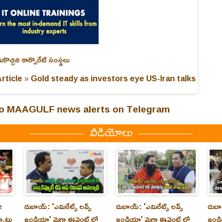
ుకొచ్చిన కార్పొరేట్ సంస్థలు
rticle »
Gold steady as investors eye US-Iran talks
 to MAAGULF news alerts on Telegram
వీడియోలు
ి
దుబాయ్‌: 'ఎమిరేట్స్ లవ్స్
దుబాయ్‌: 'ఎమిరేట్స్ లవ్స్
దుబాయ
్పాటు
ఇండియా' మెగా ఈవెంట్ లో
ఇండియా' మెగా ఈవెంట్ లో
ఇండి