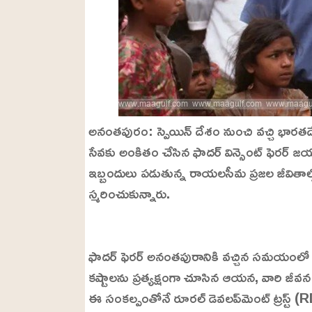
అనంతపురం: స్పెయిన్‌ దేశం నుంచి వచ్చి భారత
సేవకు అంకితం చేసిన ఫాదర్ విన్సెంట్ ఫెరర్ జయ
ఇబ్బందులు పడుతున్న రాయలసీమ ప్రజల జీవితా
స్మరించుకున్నారు.
L
o
/
U
a
ఫాదర్ ఫెరర్ అనంతపురానికి వచ్చిన సమయంలో జ
n
d
m
e
కష్టాలను ప్రత్యక్షంగా చూసిన ఆయన, వారి జీవ
u
d
t
:
ఈ సంకల్పంతోనే రూరల్ డెవలప్‌మెంట్ ట్రస్ట్ (RDT)
e
2
4