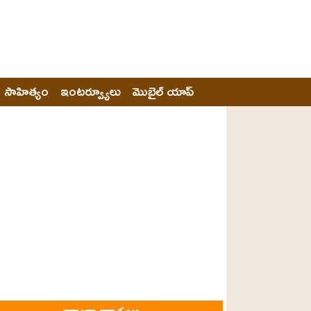
సాహిత్యం
ఇంటర్వ్యూలు
మొబైల్ యాప్