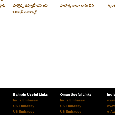
రూప్
పాల్గొన్న డిప్యూటీ ఛీఫ్ ఆఫ్
పాల్గొన్న బాబా రామ్ దేవ్
స్పం
కమిషన్ అమర్నాథ్
Bahrain Useful Links
Oman Useful Links
Indi
India Embassy
India Embassy
www.
UK Embassy
UK Embassy
www.
US Embassy
US Embassy
e-Aa