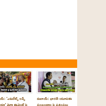
్‌: 'ఎమిరేట్స్ లవ్స్
దుబాయ్‌: భారత్-యూఏఈ
యా' మెగా ఈవెంట్ పై
సంబంధాల పై ప్రశంసలు