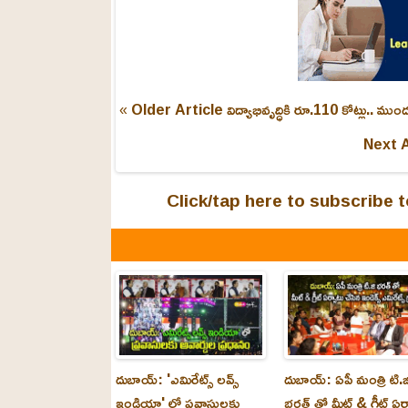
« Older Article
విద్యాభివృద్ధికి రూ.110 కోట్లు.. ముంద
Next A
Click/tap here to subscribe
దుబాయ్: 'ఎమిరేట్స్ లవ్స్
దుబాయ్: ఏపీ మంత్రి టి.జ
ఇండియా' లో ప్రవాసులకు
భరత్ తో మీట్ & గ్రీట్ ఏర