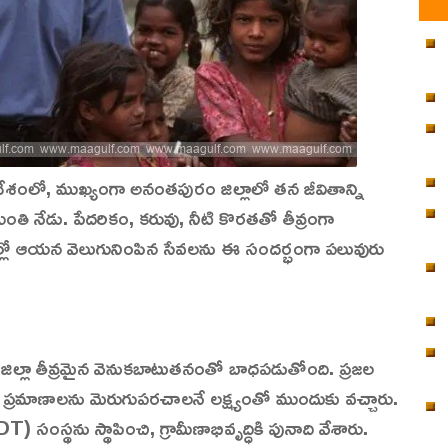
దేశంలో, ముఖ్యంగా అనంతపురం జిల్లాలో తన జీవితాన్ని
ంతి నేడు. పేదరికం, కరువు, నీటి కొరతతో తీవ్రంగా
ల్లో ఆయన వెలుగునింపిన సేవలను ఈ సందర్భంగా పలువురు
ిల్లా తీవ్రమైన వెనుకబాటుతనంతో బాధపడుతోంది. ప్రజల
న ప్రమాణాలను మెరుగుపరచాలనే లక్ష్యంతో ముందుకు వచ్చారు.
 సంస్థను స్థాపించి, గ్రామీణాభివృద్ధికి పునాది వేశారు.