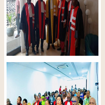
6
3
%