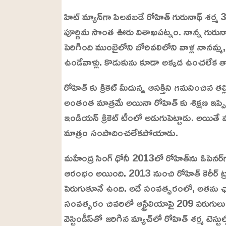
o
/
U
a
హిట్ మ్యాన్‌గా పిలవబడే రోహిత్ గురునాథ్ శర్మ 3
n
d
m
e
పూర్ణిమ సొంత ఊరు విశాఖపట్నం. నాన్న గురునాథ్ శ
u
d
t
:
పెరిగింది ముంబైలోని బోరివలిలోని వాళ్ల నానమ్మ
e
2
4
ఉండేవాళ్లు. కొడుకును కూడా అక్కడ ఉంచలేక 
.
6
3
%
రోహిత్ కు క్రికెట్ మీదున్న ఆసక్తిని గమనించిన తల
అంతంత మాత్రమే అయినా రోహిత్ కు శిక్షణ ఇ
ఇండియన్ క్రికెట్ టీంలో అడుగుపెట్టాడు. అయితే 
మాత్రం సంపాదించలేకపోయాడు.
మహేంద్ర సింగ్ ధోనీ 2013లో రోహిత్‌ను ఓపెనర్‌గా 
ఆరంభం అయింది. 2013 నుంచి రోహిత్ కెరీర్ ట్రాక
పెరుగుతూనే ఉంది. అదే సంవత్సరంలో, అతను ఛాం
సంవత్సరం చివరిలో ఆస్ట్రేలియాపై 209 పరుగులు చ
వెస్టిండీస్‌తో జరిగిన మ్యాచ్‌లో రోహిత్ శర్మ టెస్ట