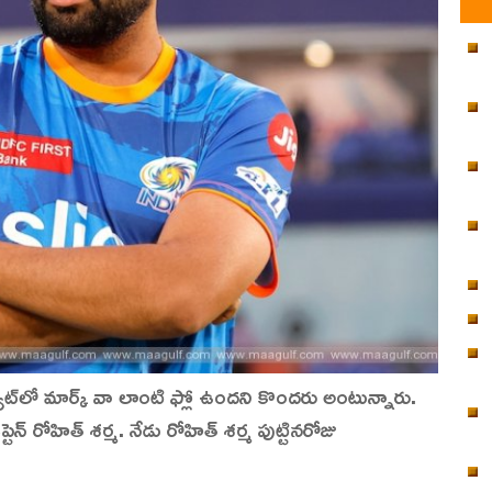
యాట్‌లో మార్క్ వా లాంటి ఫ్లో ఉందని కొందరు అంటున్నారు.
న్ రోహిత్ శర్మ. నేడు రోహిత్ శర్మ పుట్టినరోజు