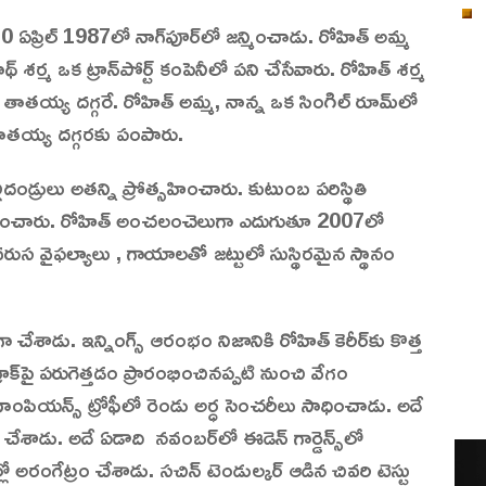
0 ఏప్రిల్ 1987లో నాగ్‌పూర్‌లో జన్మించాడు. రోహిత్ అమ్మ
ర్మ ఒక ట్రాన్‌పోర్ట్ కంపెనీలో పని చేసేవారు. రోహిత్ శర్మ
, తాతయ్య దగ్గరే. రోహిత్ అమ్మ, నాన్న ఒక సింగిల్ రూమ్‌లో
తాతయ్య దగ్గరకు పంపారు.
్లిదండ్రులు అతన్ని ప్రోత్సహించారు. కుటుంబ పరిస్థితి
ప్పించారు. రోహిత్ అంచలంచెలుగా ఎదుగుతూ 2007లో
వరుస వైఫల్యాలు , గాయాలతో జట్టులో సుస్థిరమైన స్థానం
చేశాడు. ఇన్నింగ్స్ ఆరంభం నిజానికి రోహిత్ కెరీర్‌కు కొత్త
్‌పై పరుగెత్తడం ప్రారంభించినప్పటి నుంచి వేగం
పియన్స్ ట్రోఫీలో రెండు అర్ధ సెంచరీలు సాధించాడు. అదే
ేశాడు. అదే ఏడాది నవంబర్‌లో ఈడెన్ గార్డెన్స్‌లో
ుల్లో అరంగేట్రం చేశాడు. సచిన్ టెండుల్కర్ ఆడిన చివరి టెస్టు