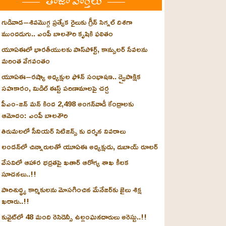
తాజా వార్తలు
గుడివాడ–శివమొగ్గ ప్రత్యేక రైలుకు గ్రీన్ సిగ్నల్ దిశగా
ముందడుగు.. ఎంపీ బాలశౌరి కృషికి ఫలితం
యూఏఈలో భారతీయులకు పాస్‌పోర్ట్, కాన్సులర్ సేవలను
మరింత వేగవంతం
యూఏఈ–రష్యా అధ్యక్షుల ఫోన్ సంభాషణ.. ద్వైపాక్షిక
సహకారం, మిడిల్ ఈస్ట్ పరిణామాలపై చర్చ
పీఎం-జన్ మన్ కింద 2,498 అంగన్‌వాడీ కేంద్రాలకు
ఆమోదం: ఎంపీ బాలశౌరి
తిరుమలలో సీనియర్ సిటిజన్స్ కు దర్శన వివరాలు
లండన్‌లో చిన్నారులతో యూఏఈ అధ్యక్షుడు, దుబాయ్ రూలర్
వేసవిలో ఆహార భద్రతపై ఖతార్ ఆరోగ్య శాఖ కీలక
సూచనలు..!!
పారిశుద్ధ్య కార్మికులను మోసగించిన మేనేజర్‌కు జైలు శిక్ష
ఖరారు..!!
కువైట్‌లో 48 మంది రెసిడెన్సీ ఉల్లంఘనదారులు అరెస్టు..!!