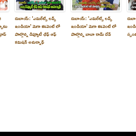
ి
దుబాయ్‌: 'ఎమిరేట్స్ లవ్స్
దుబాయ్‌: 'ఎమిరేట్స్ లవ్స్
దుబాయ
్పాటు
ఇండియా' మెగా ఈవెంట్ లో
ఇండియా' మెగా ఈవెంట్ లో
ఇండి
రూప్
పాల్గొన్న డిప్యూటీ ఛీఫ్ ఆఫ్
పాల్గొన్న బాబా రామ్ దేవ్
స్పం
కమిషన్ అమర్నాథ్