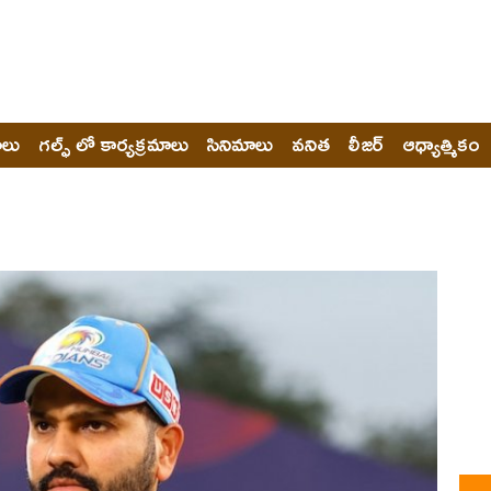
ోలు
గల్ఫ్ లో కార్యక్రమాలు
సినిమాలు
వనిత
లీజర్
ఆధ్యాత్మికం