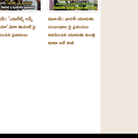
్‌: 'ఎమిరేట్స్ లవ్స్
దుబాయ్‌: భారత్-యూఏఈ
యా' మెగా ఈవెంట్ పై
సంబంధాల పై ప్రశంసలు
దించిన ప్రవాసులు
కురిపించిన యూఏఈ మంత్రి
నూరా అల్‌ కాబీ