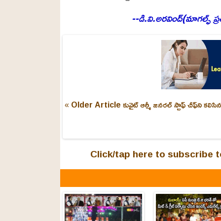
--డి.వి.అరవింద్(మాగల్ఫ్ ప్ర
« Older Article
కువైట్ ఆర్మీ జనరల్ స్టాఫ్ చీఫ్‌ని క
Click/tap here to subscribe