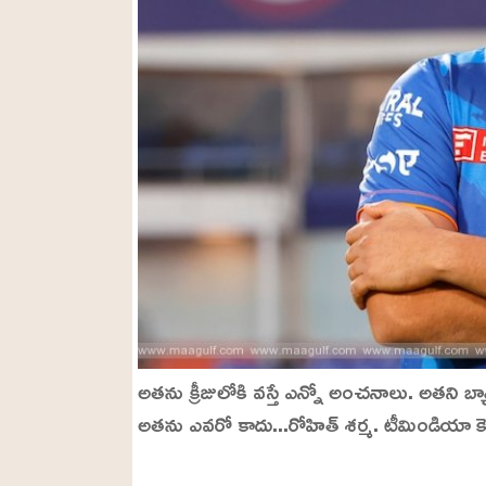
అతను క్రీజులోకి వస్తే ఎన్నో అంచనాలు. అతని బ్
అతను ఎవరో కాదు...రోహిత్ శర్మ. టీమిండియా కెప్టె
L