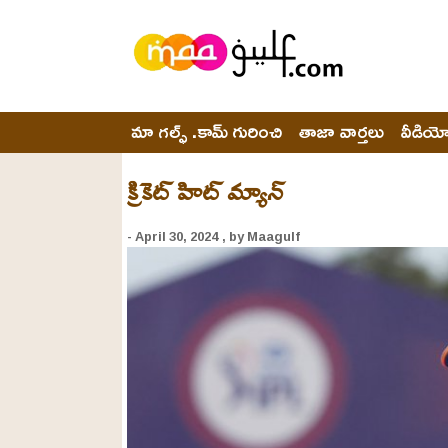
మా గల్ఫ్ .కామ్ గురించి
తాజా వార్తలు
వీడియ
క్రికెట్ హిట్ మ్యాన్
- April 30, 2024
, by Maagulf