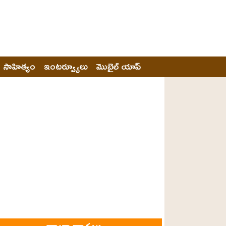
సాహిత్యం
ఇంటర్వ్యూలు
మొబైల్ యాప్