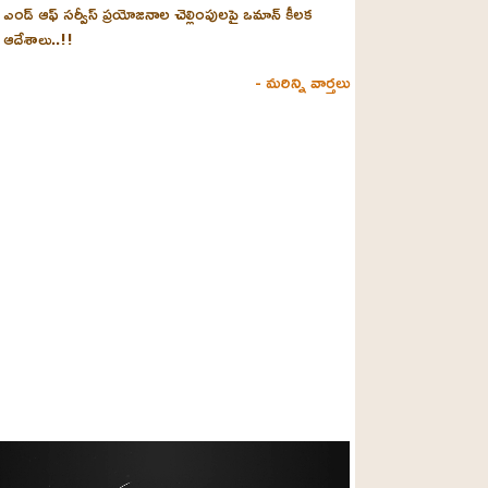
ఎండ్ ఆఫ్ సర్వీస్ ప్రయోజనాల చెల్లింపులపై ఒమాన్ కీలక
ఆదేశాలు..!!
- మరిన్ని వార్తలు