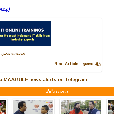
తినిధి)
లిసిన భారత రాయబారి
Next Article »
ప్రజాకవి..శ్రీశ్రీ
 to MAAGULF news alerts on Telegram
వీడియోలు