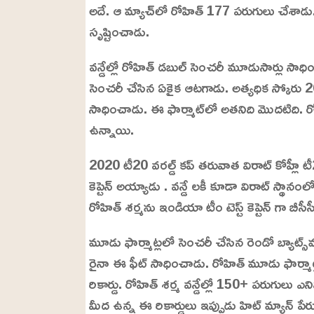
అదే. ఆ మ్యాచ్‌లో రోహిత్ 177 పరుగులు చేశాడు. అ
సృష్టించాడు.
వన్డేల్లో రోహిత్ డబుల్ సెంచరీ మూడుసార్లు సాధ
సెంచరీ చేసిన ఏకైక ఆటగాడు. అత్యధిక స్కోరు 2
సాధించాడు. ఈ ఫార్మాట్‌లో అతనిది మొదటిది. రో
ఉన్నాయి.
2020 టీ20 వరల్డ్ కప్ తరువాత విరాట్ కోహ్లీ ట
కెప్టెన్ అయ్యాడు . వన్డే లకీ కూడా విరాట్ స్థానం
రోహిత్ శర్మను ఇండియా టీం టెస్ట్ కెప్టెన్ గా బ
మూడు ఫార్మాట్లలో సెంచరీ చేసిన రెండో బ్యాట్స్‌
రైనా ఈ ఫీట్ సాధించాడు. రోహిత్ మూడు ఫార్మాట్
రికార్డు. రోహిత్ శర్మ వన్డేల్లో 150+ పరుగులు ఎన
మీద ఉన్న ఈ రికార్డులు ఇప్పుడు హిట్ మ్యాన్ ప