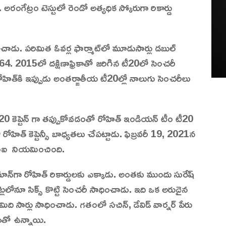
రంగేట్రం టెస్టులో రెండో అత్యధిక స్కోరుగా రికార్డు
ించాడు. పరిమిత ఓవర్ల ఫార్మాట్‌లో మూడుసార్లు డబుల్
64. 2015లో దక్షిణాఫ్రికాతో జరిగిన టీ20లో సెంచరీ
హిత్‌కి ఇప్పుడు అంతర్జాతీయ టీ20ల్లో నాలుగు సెంచరీలు
ీ20 కెప్టెన్ గా తప్పుకోవడంతో రోహిత్ ఇండియన్ టీం టీ20
లో రోహిత్ కెప్టెన్సీ బాధ్యతలు చేపట్టాడు. ఫిబ్రవరీ 19, 2021న
ీసీసీఐ నియమించింది.
మాన్‌గా రోహిత్ రికార్డులకు ఎక్కాడు. అంతకు ముందు సురేష్
లలోనూ సిక్స్ కొట్టి సెంచరీ సాధించాడు. ఇది ఒక అరుదైన
ిమిది సార్లు సాధించాడు. గతంలో సచిన్, డేవిడ్ వార్నర్ పేరు
ేరుతో ఉన్నాయి.