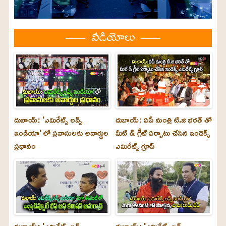
వీడియోలు
దుబాయ్: 'ఎమిరేట్స్ లవ్స్
దుబాయ్: ఏపీ మంత్రి టి.జి భరత్ తో
ఇండియా' లో ప్రవాసులకు అవార్డుల
మీట్ & గ్రీట్ ఏర్పాటు చేసిన ఇండెక్స్
ప్రధానం
ఎమిరేట్స్ గ్రూప్
దుబాయ్‌: 'ఎమిరేట్స్ లవ్స్
దుబాయ్‌: 'ఎమిరేట్స్ లవ్స్