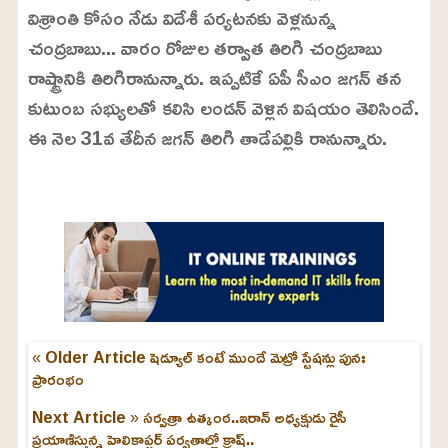
విశ్రాంతి కోసం నేడు విదేశీ పర్యటనకు వెళ్లనున్న
చంద్రబాబు... వారం రోజుల తర్వాత తిరిగి చంద్రబాబు
రాష్ట్రానికి తిరిగిరానున్నారు. ఇప్పటికే ఏపీ సీఎం జగన్ తన
కుటుంబ సభ్యులతో కలిసి లండన్ వెళ్లిన విషయం తెలిసిందే.
ఈ నెల 31వ తేదీన జగన్‌ తిరిగి తాడేపల్లికి రానున్నారు.
L
o
/
U
a
n
d
m
e
u
d
t
:
e
2
4
.
6
3
« Older Article
షెడ్యూల్ కంటే ముందే మెట్రో స్టేషన్లు పునః
%
ప్రారంభం
Next Article »
సర్వత్రా ఉత్కంఠ..ఇరాన్ అధ్యక్షుడు రైసీ
ప్రయాణిస్తున్న హెలికాప్టర్ పర్వతాల్లో క్రాష్..