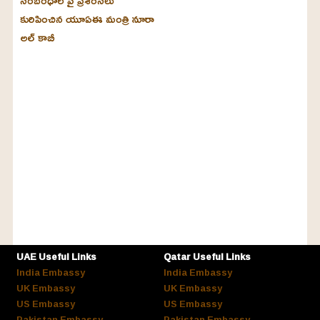
సంబంధాల పై ప్రశంసలు
కురిపించిన యూఏఈ మంత్రి నూరా
అల్‌ కాబీ
UAE Useful Links
Qatar Useful Links
India Embassy
India Embassy
UK Embassy
UK Embassy
US Embassy
US Embassy
Pakistan Embassy
Pakistan Embassy