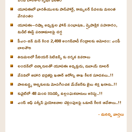
యూఏఈలో భారతీయులకు పాస్‌పోర్ట్, కాన్సులర్ సేవలను మరింత
వేగవంతం
యూఏఈ–రష్యా అధ్యక్షుల ఫోన్ సంభాషణ.. ద్వైపాక్షిక సహకారం,
మిడిల్ ఈస్ట్ పరిణామాలపై చర్చ
పీఎం-జన్ మన్ కింద 2,498 అంగన్‌వాడీ కేంద్రాలకు ఆమోదం: ఎంపీ
బాలశౌరి
తిరుమలలో సీనియర్ సిటిజన్స్ కు దర్శన వివరాలు
లండన్‌లో చిన్నారులతో యూఏఈ అధ్యక్షుడు, దుబాయ్ రూలర్
వేసవిలో ఆహార భద్రతపై ఖతార్ ఆరోగ్య శాఖ కీలక సూచనలు..!!
పారిశుద్ధ్య కార్మికులను మోసగించిన మేనేజర్‌కు జైలు శిక్ష ఖరారు..!!
కువైట్‌లో 48 మంది రెసిడెన్సీ ఉల్లంఘనదారులు అరెస్టు..!!
ఎండ్ ఆఫ్ సర్వీస్ ప్రయోజనాల చెల్లింపులపై ఒమాన్ కీలక ఆదేశాలు..!!
- మరిన్ని వార్తలు