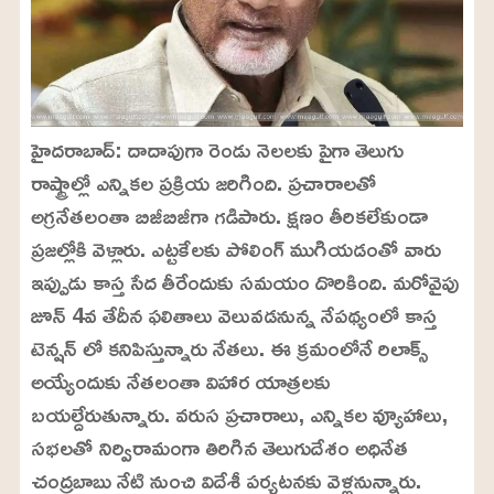
హైదరాబాద్: దాదాపుగా రెండు నెలలకు పైగా తెలుగు
రాష్ట్రాల్లో ఎన్నికల ప్రక్రియ జరిగింది. ప్రచారాలతో
అగ్రనేతలంతా బిజీబిజీగా గడిపారు. క్షణం తీరికలేకుండా
ప్రజల్లోకి వెళ్లారు. ఎట్టకేలకు పోలింగ్ ముగియడంతో వారు
ఇప్పుడు కాస్త సేద తీరేందుకు సమయం దొరికింది. మరోవైపు
జూన్ 4వ తేదీన ఫలితాలు వెలువడనున్న నేపథ్యంలో కాస్త
టెన్షన్ లో కనిపిస్తున్నారు నేతలు. ఈ క్రమంలోనే రిలాక్స్
అయ్యేందుకు నేతలంతా విహార యాత్రలకు
బయల్దేరుతున్నారు. వరుస ప్రచారాలు, ఎన్నికల వ్యూహాలు,
సభలతో నిర్విరామంగా తిరిగిన తెలుగుదేశం అధినేత
చంద్రబాబు నేటి నుంచి విదేశీ పర్యటనకు వెళ్లనున్నారు.