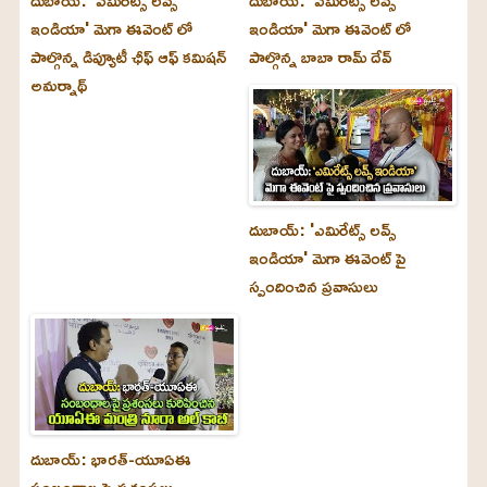
ఇండియా' మెగా ఈవెంట్ లో
ఇండియా' మెగా ఈవెంట్ లో
పాల్గొన్న డిప్యూటీ ఛీఫ్ ఆఫ్ కమిషన్
పాల్గొన్న బాబా రామ్ దేవ్
అమర్నాథ్
దుబాయ్‌: 'ఎమిరేట్స్ లవ్స్
ఇండియా' మెగా ఈవెంట్ పై
స్పందించిన ప్రవాసులు
దుబాయ్‌: భారత్-యూఏఈ