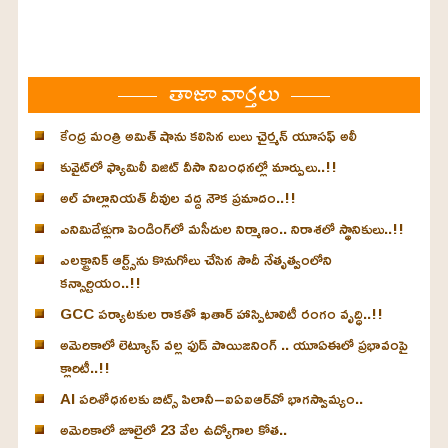
తాజా వార్తలు
కేంద్ర మంత్రి అమిత్ షాను కలిసిన లులు చైర్మన్ యూసఫ్ అలీ
కువైట్‌లో ఫ్యామిలీ విజిట్ వీసా నిబంధనల్లో మార్పులు..!!
అల్ హల్లానియత్ దీవుల వద్ద నౌక ప్రమాదం..!!
ఎనిమిదేళ్లుగా పెండింగ్‌లో మసీదుల నిర్మాణం.. నిరాశలో స్థానికులు..!!
ఎలక్ట్రానిక్ ఆర్ట్స్‌ను కొనుగోలు చేసిన సౌదీ నేతృత్వంలోని
కన్సార్టియం..!!
GCC పర్యాటకుల రాకతో ఖతార్ హాస్పిటాలిటీ రంగం వృద్ధి..!!
అమెరికాలో లెట్యూస్ వల్ల ఫుడ్ పాయిజనింగ్ .. యూఏఈలో ప్రభావంపై
క్లారిటీ..!!
AI పరిశోధనలకు బిట్స్ పిలానీ–ఐఏఐఆర్‌వో భాగస్వామ్యం..
అమెరికాలో జూలైలో 23 వేల ఉద్యోగాల కోత..