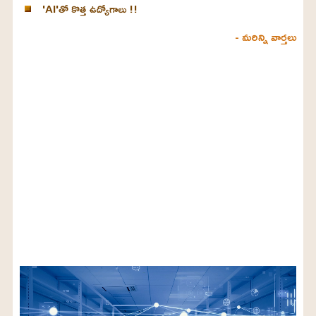
'AI'తో కొత్త ఉద్యోగాలు !!
- మరిన్ని వార్తలు