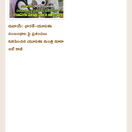
దుబాయ్‌: భారత్-యూఏఈ
సంబంధాల పై ప్రశంసలు
కురిపించిన యూఏఈ మంత్రి నూరా
అల్‌ కాబీ