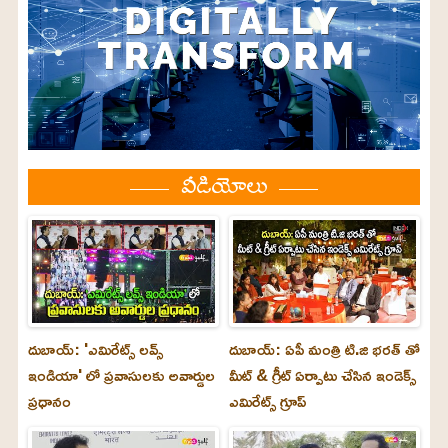
వీడియోలు
దుబాయ్: 'ఎమిరేట్స్ లవ్స్
దుబాయ్: ఏపీ మంత్రి టి.జి భరత్ తో
ఇండియా' లో ప్రవాసులకు అవార్డుల
మీట్ & గ్రీట్ ఏర్పాటు చేసిన ఇండెక్స్
ప్రధానం
ఎమిరేట్స్ గ్రూప్