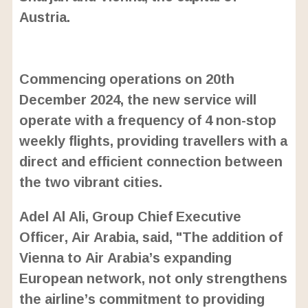
Austria.
L
o
/
U
a
Commencing operations on 20th
n
d
m
e
December 2024, the new service will
u
d
t
:
operate with a frequency of 4 non-stop
e
2
4
weekly flights, providing travellers with a
.
6
direct and efficient connection between
3
%
the two vibrant cities.
Adel Al Ali, Group Chief Executive
Officer, Air Arabia, said, "The addition of
Vienna to Air Arabia’s expanding
European network, not only strengthens
the airline’s commitment to providing