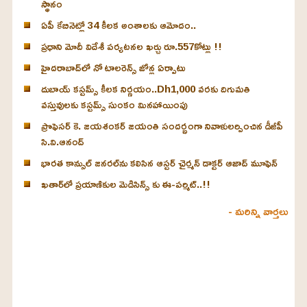
స్థానం
ఏపీ కేబినెట్లో 34 కీలక అంశాలకు ఆమోదం..
ప్రధాని మోదీ విదేశీ పర్యటనల ఖర్చు రూ.557కోట్లు !!
హైదరాబాద్‌లో నో టాలరెన్స్ జోన్ల ఏర్పాటు
దుబాయ్ కస్టమ్స్ కీలక నిర్ణయం..Dh1,000 వరకు దిగుమతి
వస్తువులకు కస్టమ్స్ సుంకం మినహాయింపు
ప్రొఫెసర్ కె. జయశంకర్ జయంతి సందర్భంగా నివాళులర్పించిన డీజీపీ
సి.వి.ఆనంద్
భారత కాన్సుల్ జనరల్‌ను కలిసిన ఆస్టర్ చైర్మన్ డాక్టర్ ఆజాద్ మూఫెన్
ఖతార్‌లో ప్రయాణికుల మెడిసిన్స్ కు ఈ-పర్మిట్..!!
- మరిన్ని వార్తలు