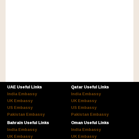
UAE Useful Links
Qatar Useful Links
India Embassy
India Embassy
UK Embassy
UK Embassy
US Embassy
US Embassy
Pakistan Embassy
Pakistan Embassy
Bahrain Useful Links
Oman Useful Links
India Embassy
India Embassy
UK Embassy
UK Embassy