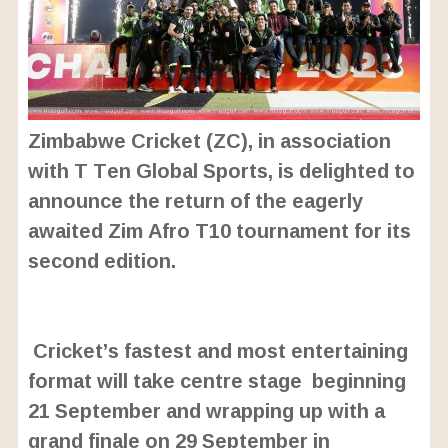
Zimbabwe Cricket (ZC), in association
with T Ten Global Sports, is delighted to
announce the return of the eagerly
awaited Zim Afro T10 tournament for its
second edition.
L
o
/
U
a
Cricket’s fastest and most entertaining
n
d
m
e
format will take centre stage beginning
u
d
t
:
21 September and wrapping up with a
e
3
4
grand finale on 29 September in
.