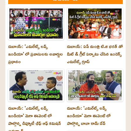
దుబాయ్: 'ఎమిరేట్స్ లవ్స్
దుబాయ్: ఏపీ మంత్రి టి.జి భరత్ తో
ఇండియా' లో ప్రవాసులకు అవార్డుల
మీట్ & గ్రీట్ ఏర్పాటు చేసిన ఇండెక్స్
ప్రధానం
ఎమిరేట్స్ గ్రూప్
దుబాయ్‌: 'ఎమిరేట్స్ లవ్స్
దుబాయ్‌: 'ఎమిరేట్స్ లవ్స్
ఇండియా' మెగా ఈవెంట్ లో
ఇండియా' మెగా ఈవెంట్ లో
పాల్గొన్న డిప్యూటీ ఛీఫ్ ఆఫ్ కమిషన్
పాల్గొన్న బాబా రామ్ దేవ్
అమర్నాథ్