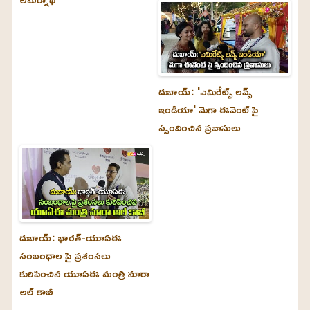
దుబాయ్‌: 'ఎమిరేట్స్ లవ్స్
ఇండియా' మెగా ఈవెంట్ పై
స్పందించిన ప్రవాసులు
దుబాయ్‌: భారత్-యూఏఈ
సంబంధాల పై ప్రశంసలు
కురిపించిన యూఏఈ మంత్రి నూరా
అల్‌ కాబీ