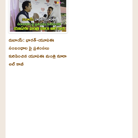
దుబాయ్‌: భారత్-యూఏఈ
సంబంధాల పై ప్రశంసలు
కురిపించిన యూఏఈ మంత్రి నూరా
అల్‌ కాబీ