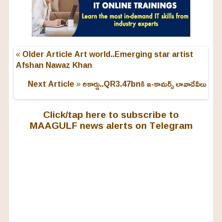
« Older Article
Art world..Emerging star artist
Afshan Nawaz Khan
Next Article »
రికార్డు..QR3.47bnకి ఇ-కామర్స్ లావాదేవీలు
Click/tap here to subscribe to
MAAGULF news alerts on Telegram