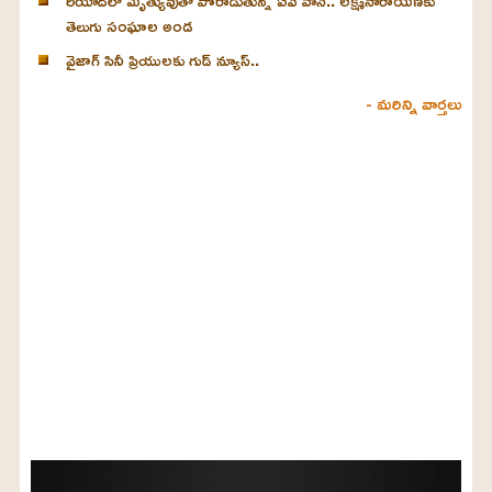
రియాద్‌లో మృత్యువుతో పోరాడుతున్న ఏపీ వాసి.. లక్ష్మీనారాయణకు
తెలుగు సంఘాల అండ
వైజాగ్ సినీ ప్రియులకు గుడ్ న్యూస్..
- మరిన్ని వార్తలు