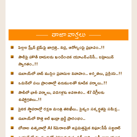
తాజా వార్తలు
పిల్లల స్క్రీన్‌ టైమ్‌పై జాగ్రత్త.. నిద్ర, ఆరోగ్యంపై ప్రభావం..!!
సౌదీపై హౌతీ దాడులను ఖండించిన యూఎన్‌ఎస్‌సీ.. బహ్రెయిన్‌
స్వాగతం..!!
దుబాయ్‌లో నాన్ ముస్లిం ప్రవాసుల వివాహం.. అర్హతలు, ప్రక్రియ..!!
ఒమన్‌లో పలు ప్రాంతాల్లో ఉరుములతో కూడిన వర్షాలు..!!
సౌదీలో భారీ వర్షాలు, వడగళ్లకు అవకాశం.. 47 డిగ్రీలకు
ఉష్ణోగ్రతలు..!!
సైనిక స్థావరాల్లో రక్షణ మంత్రి తనిఖీలు.. సైన్యం సన్నద్ధతపై సమీక్ష..
దుబాయ్‌లో కొత్త అల్ ఖుద్రా బ్రిడ్జి ప్రారంభం..
బోనాల ఉత్సవాల్లో AI కెమెరాలతో అప్రమత్తమైన నిఘా:సీపీ సజ్జనార్