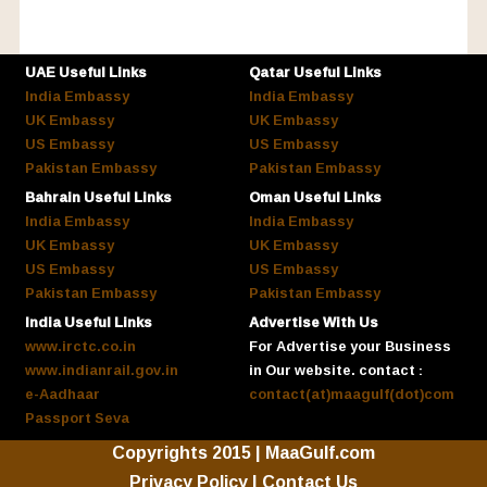
UAE Useful Links
Qatar Useful Links
India Embassy
India Embassy
UK Embassy
UK Embassy
US Embassy
US Embassy
Pakistan Embassy
Pakistan Embassy
Bahrain Useful Links
Oman Useful Links
India Embassy
India Embassy
UK Embassy
UK Embassy
US Embassy
US Embassy
Pakistan Embassy
Pakistan Embassy
India Useful Links
Advertise With Us
www.irctc.co.in
For Advertise your Business
www.indianrail.gov.in
in Our website. contact :
e-Aadhaar
contact(at)maagulf(dot)com
Passport Seva
Copyrights 2015 | MaaGulf.com
Privacy Policy
|
Contact Us