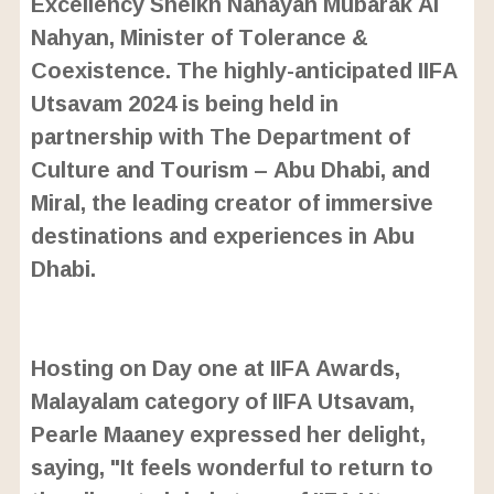
Excellency Sheikh Nahayan Mubarak Al
Nahyan, Minister of Tolerance &
Coexistence. The highly-anticipated IIFA
Utsavam 2024 is being held in
partnership with The Department of
Culture and Tourism – Abu Dhabi, and
Miral, the leading creator of immersive
destinations and experiences in Abu
Dhabi.
L
o
/
U
a
Hosting on Day one at IIFA Awards,
n
d
m
e
Malayalam category of IIFA Utsavam,
u
d
t
:
Pearle Maaney expressed her delight,
e
2
2
saying, "It feels wonderful to return to
.
9