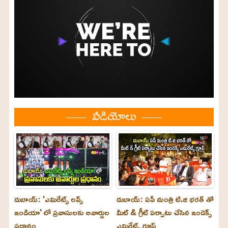
వీడియోలు
దుబాయ్: 'ఎమిరేట్స్ లవ్స్
దుబాయ్: ఏపీ మంత్రి టి.జి భరత్ తో
ఇండియా' లో ప్రవాసులకు అవార్డుల
మీట్ & గ్రీట్ ఏర్పాటు చేసిన ఇండెక్స్
ప్రధానం
ఎమిరేట్స్ గ్రూప్