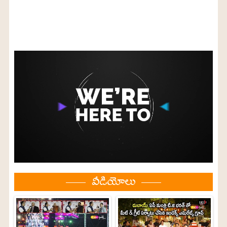
వీడియోలు