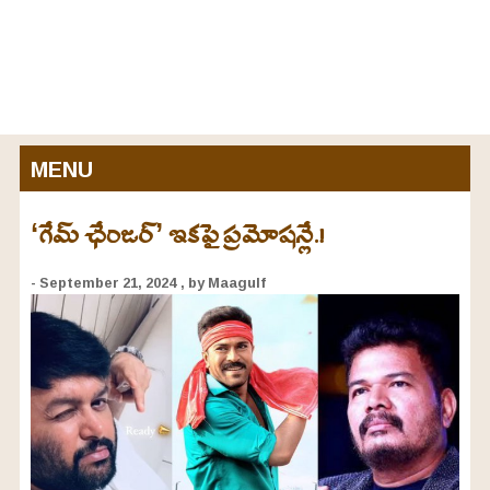
MENU
‘గేమ్ ఛేంజర్’ ఇకపై ప్రమోషన్లే.!
- September 21, 2024
, by Maagulf