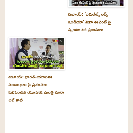
దుబాయ్‌: 'ఎమిరేట్స్ లవ్స్
ఇండియా' మెగా ఈవెంట్ పై
స్పందించిన ప్రవాసులు
దుబాయ్‌: భారత్-యూఏఈ
సంబంధాల పై ప్రశంసలు
కురిపించిన యూఏఈ మంత్రి నూరా
అల్‌ కాబీ