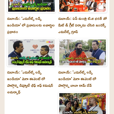
దుబాయ్: 'ఎమిరేట్స్ లవ్స్
దుబాయ్: ఏపీ మంత్రి టి.జి భరత్ తో
ఇండియా' లో ప్రవాసులకు అవార్డుల
మీట్ & గ్రీట్ ఏర్పాటు చేసిన ఇండెక్స్
ప్రధానం
ఎమిరేట్స్ గ్రూప్
దుబాయ్‌: 'ఎమిరేట్స్ లవ్స్
దుబాయ్‌: 'ఎమిరేట్స్ లవ్స్
ఇండియా' మెగా ఈవెంట్ లో
ఇండియా' మెగా ఈవెంట్ లో
పాల్గొన్న డిప్యూటీ ఛీఫ్ ఆఫ్ కమిషన్
పాల్గొన్న బాబా రామ్ దేవ్
అమర్నాథ్