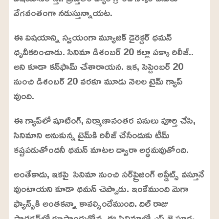
4
వేగవంతంగా నడుస్తున్నాయట.
.
6
3
%
ఈ విషయాన్ని స్వయంగా మ్యూజిక్ డైరెక్టర్ థమన్
ధృవీకరించాడు. సినిమా డిశంబర్ 20 కల్లా పక్కా రిలీజ్..
అని కూడా కన్‌ఫామ్ చేశారాయన. ఇక, సెప్టెంబర్ 20
నుంచి డిశంబర్ 20 వరకూ మూడు నెలల టైమ్ గ్యాప్
వుంది.
ఈ గ్యాప్‌లో షూటింగ్, నిర్మాణానంతర పనులు పూర్తి చేసి,
సినిమాని అనుకున్న టైమ్‌కి రిలీజ్ చేసేందుకు టీమ్
కష్టపడుతోందనీ థమన్ మాటల ద్వారా అర్ధమవుతోంది.
అంతేకాదు, ఇకపై సినిమా నుంచి సర్‌ప్రైజింగ్ అప్డేట్స్ వస్తూనే
వుంటాయని కూడా థమన్ చెప్పాడు. ఇంకేముంది మెగా
ఫ్యాన్స్‌కి అంతకన్నా కావల్సిందేముంది. దిల్ రాజు
ప్రొడక్షన్‌లో రూపొందుతోన్న ఈ సినిమాలో ఎస్.జె.సూర్య,