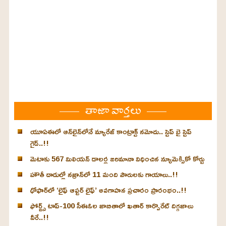
తాజా వార్తలు
యూఏఈలో ఆన్‌లైన్‌లోనే మ్యారేజ్ కాంట్రాక్ట్ నమోదు.. స్టెప్ బై స్టెప్
గైడ్..!!
మెటాకు 567 మిలియన్ డాలర్ల జరిమానా విధించిన న్యూమెక్సికో కోర్టు
హౌతీ దాడుల్లో నజ్రాన్‌లో 11 మంది పౌరులకు గాయాలు..!!
ధోఫార్‌లో ‘లైఫ్ ఆఫ్టర్ లైఫ్’ అవగాహన ప్రచారం ప్రారంభం..!!
ఫోర్బ్స్ టాప్-100 సీఈఓల జాబితాలో ఖతార్‌ కార్పొరేట్ దిగ్గజాలు
వీరే..!!