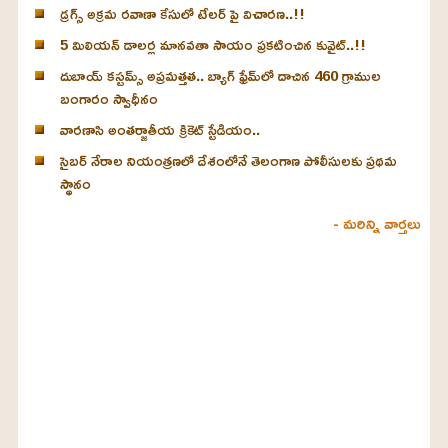
డ్రగ్స్ అక్రమ రవాణా కేసులో టేలర్ పై విచారణ..!!
5 మిలియన్ డాలర్ల మానవతా సాయం ప్రకటించిన కువైట్..!!
దుబాయ్ కస్టమ్స్ అప్రమత్తత.. బ్యాగ్ ఫ్రేమ్‌లో దాచిన 460 గ్రాముల
బంగారం స్వాధీనం
వారణాసి అంతర్జాతీయ క్రికెట్ స్టేడియం..
సైబర్ నేరాల నియంత్రణలో దేశంలోనే తెలంగాణ పోలీసులకు ప్రథమ
స్థానం
- మరిన్ని వార్తలు