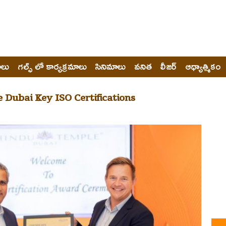
ోలు
గల్ఫ్ లో కార్యక్రమాలు
సినిమాలు
వనిత
లీజర్
ఆధ్యాత్మికం
Dubai Key ISO Certifications