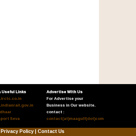
a Useful Links
Advertise With Us
irctc.co.in
For Advertise your
indianrail.gov.in
Business in Our website.
dhaar
contact :
port Seva
contact(at)maagulf(dot)com
Privacy Policy
|
Contact Us