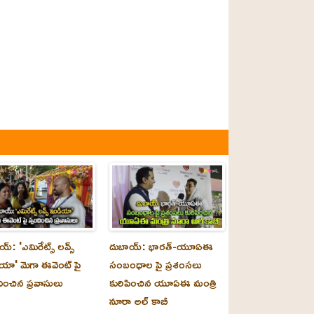
్‌: 'ఎమిరేట్స్ లవ్స్
దుబాయ్‌: భారత్-యూఏఈ
యా' మెగా ఈవెంట్ పై
సంబంధాల పై ప్రశంసలు
దించిన ప్రవాసులు
కురిపించిన యూఏఈ మంత్రి
నూరా అల్‌ కాబీ