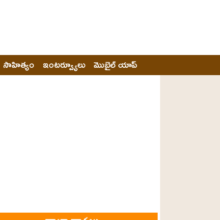
సాహిత్యం
ఇంటర్వ్యూలు
మొబైల్ యాప్