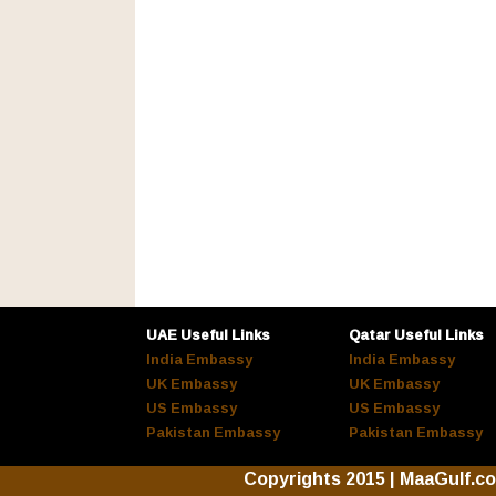
UAE Useful Links
Qatar Useful Links
India Embassy
India Embassy
UK Embassy
UK Embassy
US Embassy
US Embassy
Pakistan Embassy
Pakistan Embassy
Copyrights 2015 | MaaGulf.c