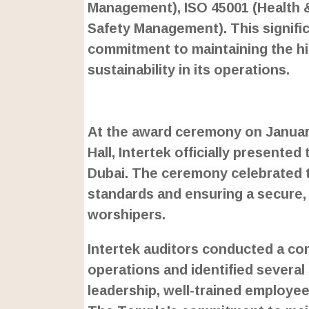
Management), ISO 45001 (Health 
Safety Management). This signifi
commitment to maintaining the hig
sustainability in its operations.
L
o
/
U
a
At the award ceremony on Januar
n
d
m
e
Hall, Intertek officially presente
u
d
t
:
Dubai. The ceremony celebrated t
e
2
4
standards and ensuring a secure, 
.
6
worshipers.
3
%
Intertek auditors conducted a co
operations and identified several
leadership, well-trained employe