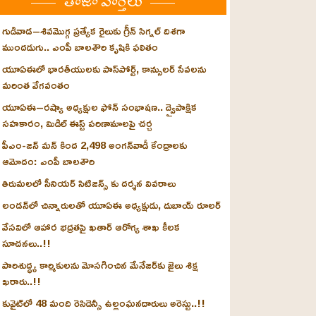
తాజా వార్తలు
గుడివాడ–శివమొగ్గ ప్రత్యేక రైలుకు గ్రీన్ సిగ్నల్ దిశగా
ముందడుగు.. ఎంపీ బాలశౌరి కృషికి ఫలితం
యూఏఈలో భారతీయులకు పాస్‌పోర్ట్, కాన్సులర్ సేవలను
మరింత వేగవంతం
యూఏఈ–రష్యా అధ్యక్షుల ఫోన్ సంభాషణ.. ద్వైపాక్షిక
సహకారం, మిడిల్ ఈస్ట్ పరిణామాలపై చర్చ
పీఎం-జన్ మన్ కింద 2,498 అంగన్‌వాడీ కేంద్రాలకు
ఆమోదం: ఎంపీ బాలశౌరి
తిరుమలలో సీనియర్ సిటిజన్స్ కు దర్శన వివరాలు
లండన్‌లో చిన్నారులతో యూఏఈ అధ్యక్షుడు, దుబాయ్ రూలర్
వేసవిలో ఆహార భద్రతపై ఖతార్ ఆరోగ్య శాఖ కీలక
సూచనలు..!!
పారిశుద్ధ్య కార్మికులను మోసగించిన మేనేజర్‌కు జైలు శిక్ష
ఖరారు..!!
కువైట్‌లో 48 మంది రెసిడెన్సీ ఉల్లంఘనదారులు అరెస్టు..!!