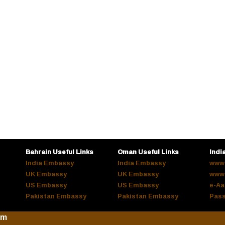
Bahrain Useful Links
Oman Useful Links
Indi
India Embassy
India Embassy
www.
UK Embassy
UK Embassy
www.
US Embassy
US Embassy
e-Aa
Pakistan Embassy
Pakistan Embassy
Pass
om