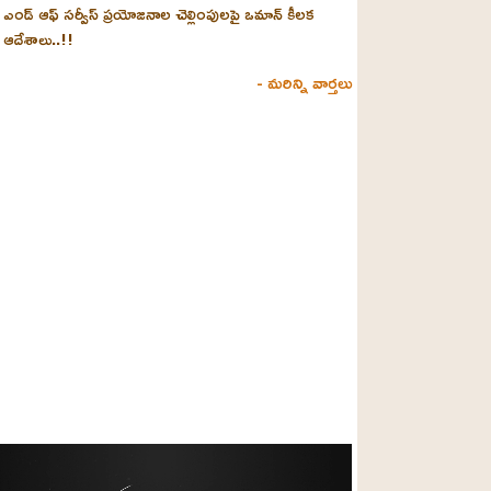
ఎండ్ ఆఫ్ సర్వీస్ ప్రయోజనాల చెల్లింపులపై ఒమాన్ కీలక
ఆదేశాలు..!!
- మరిన్ని వార్తలు