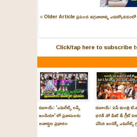
« Older Article
ప్రపంచ ఉగ్రవాదాన్ని ఎదుర్కోవడం
Click/tap here to subscribe
దుబాయ్: 'ఎమిరేట్స్ లవ్స్
దుబాయ్: ఏపీ మంత్రి టి.జ
ఇండియా' లో ప్రవాసులకు
భరత్ తో మీట్ & గ్రీట్ ఏర
అవార్డుల ప్రధానం
చేసిన ఇండెక్స్ ఎమిరేట్స్ గ్