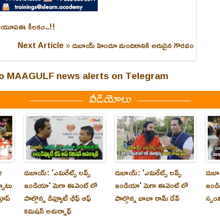
లో యూఏఈ కీలకం..!!
Next Article »
దుబాయ్ హిందూ మందిరానికి అరుదైన గౌరవం
 to MAAGULF news alerts on Telegram
వీడియోలు
ి
దుబాయ్‌: 'ఎమిరేట్స్ లవ్స్
దుబాయ్‌: 'ఎమిరేట్స్ లవ్స్
దుబాయ
్పాటు
ఇండియా' మెగా ఈవెంట్ లో
ఇండియా' మెగా ఈవెంట్ లో
ఇండి
రూప్
పాల్గొన్న డిప్యూటీ ఛీఫ్ ఆఫ్
పాల్గొన్న బాబా రామ్ దేవ్
స్పం
కమిషన్ అమర్నాథ్