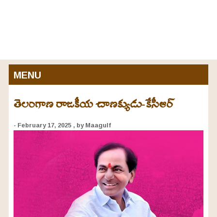
MENU
తెలంగాణ రాజకీయ చాణక్యుడు-కేసీఆర్
- February 17, 2025
, by Maagulf