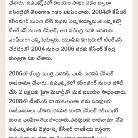
చేశారు. ఉపఎన్ని్కలో విజయం సాధించడం ద్వారా
అసెంబ్లీలో తెలంగాణ గళం వినిపించారు. 2004లో కేసీఆర్
కరీంనగర్ నుంచి లోక్ సభకు ఎన్నికయ్యారు.ఆ ఎన్నికల్లో
టీఆర్ఎస్ నుంచి కేసీఆర్, ఆలె నరేంద్ర సహా ఐదుగురు
ఎంపీలుగా ఎన్నికయ్యారు. యూపీఏ కూటమిలో టీఆర్ఎస్
చేరడంతో 2004 నుంచి 2006 వరకు కేసీఆర్ కేంద్ర
మంత్రిగా పని చేశారు.
2006లో కేంద్ర మంత్రి పదవికి, ఎంపీ పదవికి కేసీఆర్
రాజీనామా చేశారు. ఉపఎన్నికలో కరీంనగర్ నుంచి పోటీ
చేసి 2 లక్షలకు పైగా మెజార్టీతో ఘన విజయం సాధించారు.
2008లో టీఆర్ఎస్ నాయకులంతా తమ పదవులకు
రాజీనామాలు చేశారు.ఈసారి కూడా కేసీఆర్ కరీంనగర్
నుంచి ఎంపీగా గెలుపొందారు.పదవులకు రాజీనామా చేసి
ఉపఎన్నికలకు వెళ్లడాన్ని కేసీఆర్ రాజకీయ అస్త్రంగా
వాడుకున్నారు.తద్వారా తెలంగాణ వాదానికి బలం