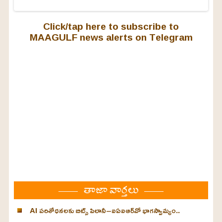
Click/tap here to subscribe to
MAAGULF news alerts on Telegram
తాజా వార్తలు
AI పరిశోధనలకు బిట్స్ పిలానీ–ఐఏఐఆర్‌వో భాగస్వామ్యం..