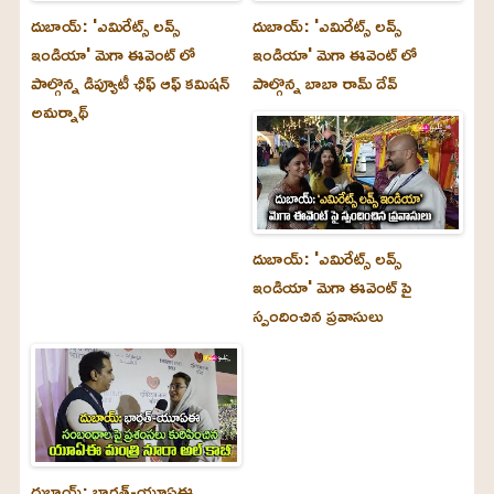
దుబాయ్‌: 'ఎమిరేట్స్ లవ్స్
దుబాయ్‌: 'ఎమిరేట్స్ లవ్స్
ఇండియా' మెగా ఈవెంట్ లో
ఇండియా' మెగా ఈవెంట్ లో
పాల్గొన్న డిప్యూటీ ఛీఫ్ ఆఫ్ కమిషన్
పాల్గొన్న బాబా రామ్ దేవ్
అమర్నాథ్
దుబాయ్‌: 'ఎమిరేట్స్ లవ్స్
ఇండియా' మెగా ఈవెంట్ పై
స్పందించిన ప్రవాసులు
దుబాయ్‌: భారత్-యూఏఈ