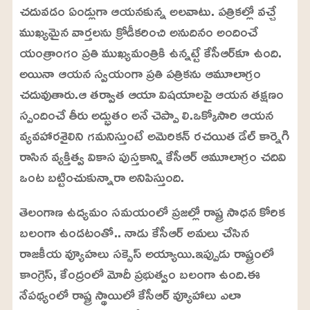
చదువడం ఏండ్లుగా ఆయనకున్న అలవాటు. పత్రికల్లో వచ్చే
ముఖ్యమైన వార్తలను క్రోడీకరించి అనుదినం అందించే
యంత్రాంగం ప్రతి ముఖ్యమంత్రికి ఉన్నట్టే కేసీఆర్‌కూ ఉంది.
అయినా ఆయన స్వయంగా ప్రతి పత్రికను ఆమూలాగ్రం
చదువుతారు.ఆ తర్వాత ఆయా విషయాలపై ఆయన తక్షణం
స్పందించే తీరు అద్భుతం అనే చెప్పా లి.ఒక్కోసారి ఆయన
వ్యవహారశైలిని గమనిస్తుంటే అమెరికన్‌ రచయిత డేల్‌ కార్నెగి
రాసిన వ్యక్తిత్వ వికాస పుస్తకాన్ని కేసీఆర్‌ ఆమూలాగ్రం చదివి
ఒంట బట్టించుకున్నారా అనిపిస్తుంది.
తెలంగాణ ఉద్యమం సమయంలో ప్రజల్లో రాష్ట్ర సాధన కోరిక
బలంగా ఉండటంతో.. నాడు కేసీఆర్ అమలు చేసిన
రాజకీయ వ్యూహలు సక్సెస్ అయ్యాయి.ఇప్పుడు రాష్ట్రంలో
కాంగ్రెస్, కేంద్రంలో మోదీ ప్రభుత్వం బలంగా ఉంది.ఈ
నేపథ్యంలో రాష్ట్ర స్థాయిలో కేసీఆర్ వ్యూహాలు ఎలా