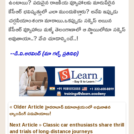
ఉంటాయి? పదునైన రాజకీయ వ్యూహాలకు మారుపేరైన
కేసీఆర్ భవిష్యత్తులో ఎలా ముందుకెళ్తారు? అనేవి ఇప్పుడు
చర్చనీయాంశంగా మారాయి.ఒకప్పుడు సక్సెస్ అయిన
కేసీఆర్ వ్యూహాలు మళ్ళీ తెలంగాణాలో ఆ స్థాయిలోనూ సక్సెస్
అవుతాయా..? వేచి చూడాల్సిందే..!
--డి.వి.అరవింద్ (మా గల్ఫ్ ప్రతినిధి)
« Older Article
హైదరాబాద్ విమానాశ్రయంలో అధునాతన
ల్యాండింగ్ సదుపాయాలు!
Next Article »
Classic car enthusiasts share thrill
and trials of long-distance journeys