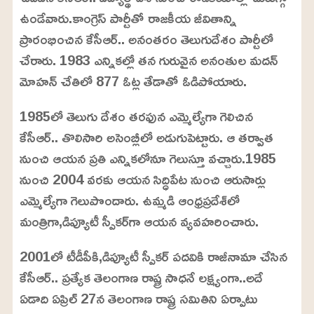
6
ఉండేవారు.కాంగ్రెస్ పార్టీతో రాజకీయ జీవితాన్ని
3
%
ప్రారంభించిన కేసీఆర్.. అనంతరం తెలుగుదేశం పార్టీలో
చేరారు. 1983 ఎన్నికల్లో తన గురువైన అనంతుల మదన్
మోహన్‌ చేతిలో 877 ఓట్ల తేడాతో ఓడిపోయారు.
1985లో తెలుగు దేశం తరఫున ఎమ్మెల్యేగా గెలిచిన
కేసీఆర్.. తొలిసారి అసెంబ్లీలో అడుగుపెట్టారు. ఆ తర్వాత
నుంచి ఆయన ప్రతి ఎన్నికలోనూ గెలుస్తూ వచ్చారు.1985
నుంచి 2004 వరకు ఆయన సిద్ధిపేట నుంచి ఆరుసార్లు
ఎమ్మెల్యేగా గెలుపొందారు. ఉమ్మడి ఆంధ్రప్రదేశ్‌లో
మంత్రిగా,డిప్యూటీ స్పీకర్‌గా ఆయన వ్యవహరించారు.
2001లో టీడీపీకి,డిప్యూటీ స్పీకర్ పదవికి రాజీనామా చేసిన
కేసీఆర్.. ప్రత్యేక తెలంగాణ రాష్ట్ర సాధనే లక్ష్యంగా..అదే
ఏడాది ఏప్రిల్ 27న తెలంగాణ రాష్ట్ర సమితిని ఏర్పాటు