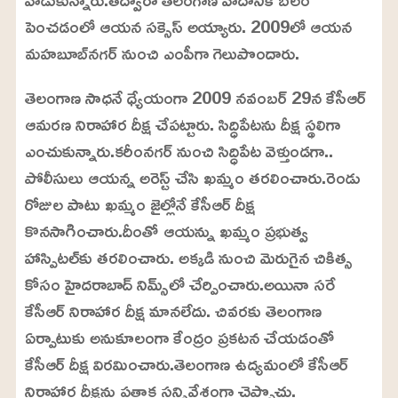
పెంచడంలో ఆయన సక్సెస్ అయ్యారు. 2009లో ఆయన
మహబూబ్‌నగర్ నుంచి ఎంపీగా గెలుపొందారు.
తెలంగాణ సాధనే ధ్యేయంగా 2009 నవంబర్‌ 29న కేసీఆర్
ఆమరణ నిరాహార దీక్ష చేపట్టారు. సిద్ధిపేటను దీక్ష స్థలిగా
ఎంచుకున్నారు.కరీంనగర్ నుంచి సిద్ధిపేట వెళ్తుండగా..
పోలీసులు ఆయన్న అరెస్ట్ చేసి ఖమ్మం తరలించారు.రెండు
రోజుల పాటు ఖమ్మం జైల్లోనే కేసీఆర్ దీక్ష
కొనసాగించారు.దీంతో ఆయన్ను ఖమ్మం ప్రభుత్వ
హాస్పిటల్‌కు తరలించారు. అక్కడి నుంచి మెరుగైన చికిత్స
కోసం హైదరాబాద్ నిమ్స్‌లో చేర్పించారు.అయినా సరే
కేసీఆర్ నిరాహార దీక్ష మానలేదు. చివరకు తెలంగాణ
ఏర్పాటుకు అనుకూలంగా కేంద్రం ప్రకటన చేయడంతో
కేసీఆర్ దీక్ష విరమించారు.తెలంగాణ ఉద్యమంలో కేసీఆర్
నిరాహార దీక్షను పతాక సన్నివేశంగా చెప్పొచ్చు.