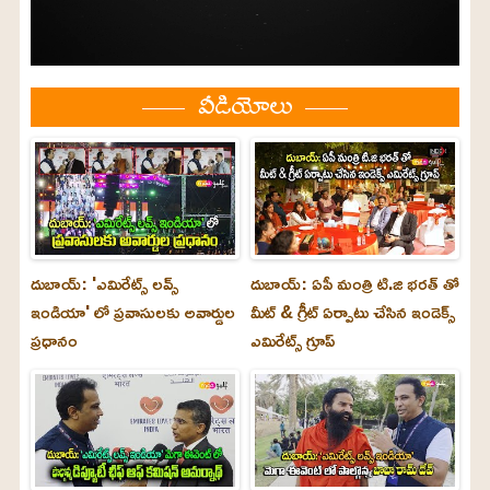
వీడియోలు
దుబాయ్: 'ఎమిరేట్స్ లవ్స్
దుబాయ్: ఏపీ మంత్రి టి.జి భరత్ తో
ఇండియా' లో ప్రవాసులకు అవార్డుల
మీట్ & గ్రీట్ ఏర్పాటు చేసిన ఇండెక్స్
ప్రధానం
ఎమిరేట్స్ గ్రూప్