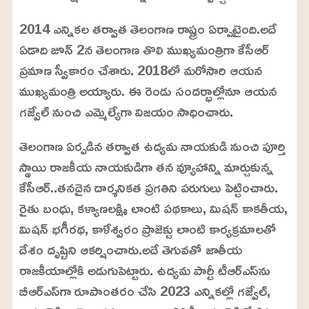
2014 ఎన్నికల తర్వాత తెలంగాణ రాష్ట్రం ఏర్పాటైంది.అదే
ఏడాది జూన్ 2న తెలంగాణ తొలి ముఖ్యమంత్రిగా కేసీఆర్
ప్రమాణ స్వీకారం చేశారు. 2018లో మరోసారి ఆయన
ముఖ్యమంత్రి అయ్యారు. ఈ రెండు సందర్భాల్లోనూ ఆయన
గజ్వేల్ నుంచి ఎమ్మెల్యేగా విజయం సాధించారు.
తెలంగాణ ఏర్పడిన తర్వాత ఉద్యమ నాయకుడి నుంచి పూర్తి
స్థాయి రాజకీయ నాయకుడిగా తన వ్యూహాన్ని మార్చుకున్న
కేసీఆర్..తనదైన దార్శనికత ప్రగతిని పరుగులు పెట్టించారు.
రైతు బంధు, కళ్యాణలక్ష్మి లాంటి పథకాలు, మిషన్ కాకతీయ,
మిషన్ భగీరథ, కాళేశ్వరం ప్రాజెక్టు లాంటి కార్యక్రమాలతో
దేశం దృష్టిని ఆకర్షించారు.అదే తెగువతో జాతీయ
రాజకీయాల్లోకి అడుగుపెట్టారు. ఉద్యమ పార్టీ టీఆర్‌ఎస్‌ను
బీఆర్‌ఎస్‌గా రూపాంతరం చేసి 2023 ఎన్నికల్లో గజ్వేల్,