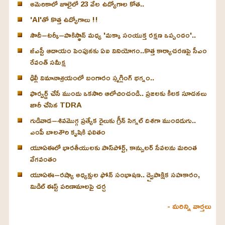
అమెరికాలో జూలైలో 23 వేల ఉద్యోగాల కోత..
'AI'తో కొత్త ఉద్యోగాలు !!
సౌదీ–టర్కీ–పాకిస్థాన్ మధ్య 'మక్కా సంయుక్త రక్షణ ఒప్పందం'..
జీఎస్టీ ఆదాయం పెంపునకు ఏఐ వినియోగం..కొత్త కార్యాచరణపై సీఎం
రేవంత్ సమీక్ష
ఢిల్లీ విమానాశ్రయంలో బంగారం స్మగ్లింగ్ భగ్నం..
ఫార్వర్డ్ చేసే ముందు ఒకసారి ఆలోచించండి.. ప్రజలకు కీలక సూచనలు
జారీ చేసిన TDRA
గుడివాడ–శివమొగ్గ ప్రత్యేక రైలుకు గ్రీన్ సిగ్నల్ దిశగా ముందడుగు..
ఎంపీ బాలశౌరి కృషికి ఫలితం
యూఏఈలో భారతీయులకు పాస్‌పోర్ట్, కాన్సులర్ సేవలను మరింత
వేగవంతం
యూఏఈ–రష్యా అధ్యక్షుల ఫోన్ సంభాషణ.. ద్వైపాక్షిక సహకారం,
మిడిల్ ఈస్ట్ పరిణామాలపై చర్చ
- మరిన్ని వార్తలు