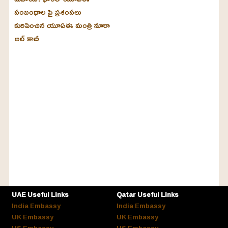
సంబంధాల పై ప్రశంసలు
కురిపించిన యూఏఈ మంత్రి నూరా
అల్‌ కాబీ
UAE Useful Links
Qatar Useful Links
India Embassy
India Embassy
UK Embassy
UK Embassy