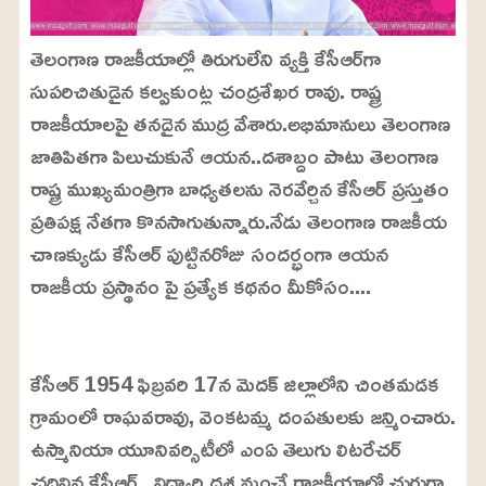
తెలంగాణ రాజకీయాల్లో తిరుగులేని వ్యక్తి కేసీఆర్‌‌గా
సుపరిచితుడైన కల్వకుంట్ల చంద్రశేఖర రావు. రాష్ట్ర
రాజకీయాలపై తనదైన ముద్ర వేశారు.అభిమానులు తెలంగాణ
జాతిపితగా పిలుచుకునే ఆయన..దశాబ్దం పాటు తెలంగాణ
రాష్ట్ర ముఖ్యమంత్రిగా బాధ్యతలను నెరవేర్చిన కేసీఆర్ ప్రస్తుతం
ప్రతిపక్ష నేతగా కొనసాగుతున్నారు.నేడు తెలంగాణ రాజకీయ
చాణక్యుడు కేసీఆర్ పుట్టినరోజు సందర్భంగా ఆయన
రాజకీయ ప్రస్థానం పై ప్రత్యేక కథనం మీకోసం....
L
o
/
U
a
కేసీఆర్ 1954 ఫిబ్రవరి 17న మెదక్ జిల్లాలోని చింతమడక
n
d
m
e
గ్రామంలో రాఘవరావు, వెంకటమ్మ దంపతులకు జన్మించారు.
u
d
t
:
ఉస్మానియా యూనివర్సిటీలో ఎంఏ తెలుగు లిటరేచర్
e
2
4
చదివిన కేసీఆర్.. విద్యార్థి దశ నుంచే రాజకీయాల్లో చురుగ్గా
.