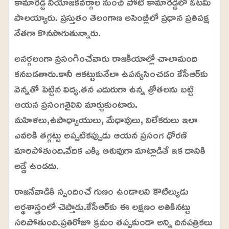
కామారెడ్డి నియోజకవర్గాల నుంచి పోటీ కామారెడ్డిలో ఓటమి
పాలయ్యారు. ప్రస్తుతం తెలంగాణ అసెంబ్లీలో ప్రధాన ప్రతిపక్ష
నేతగా కొనసాగుతున్నారు.
అనర్గలంగా ప్రసంగించేవారు రాజకీయాల్లో చాలామంది
కనబడతారు.కానీ ఆకట్టుకునేలా ఉపన్యసించడం కేసీఆర్‌కు
వెన్నతో పెట్టిన విద్య.తన ఎదురుగా ఉన్న శ్రోతలను బట్టి
ఆయన ప్రసంగశైలిని మార్చుకుంటారు.
మహిళలు,ఉపాధ్యాయులు, మేధావులు, విలేకరులు ఇలా
ఎవరికి తగ్గట్టు అప్పటికప్పుడు ఆయన ప్రసంగ ధోరణి
మారిపోతుంది.వేదిక ఎక్కి ఆశువుగా మాట్లాడితే ఇక దానికి
అడ్డే ఉండదు.
రాజనేవాడికి స్పందించే గుణం ఉండాలని కౌటిల్యుడు
అర్థశాస్త్రంలో చెప్తాడు.కేసీఆర్‌కు ఈ లక్షణం అతికినట్టు
సరిపోతుంది.ప్రతిరోజూ క్రమం తప్పకుండా అన్ని దినపత్రికలు