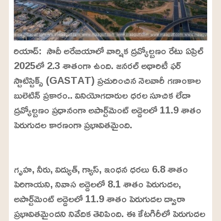
రియాద్: సౌదీ అరేబియాలో వార్షిక ద్రవ్యోల్బణం రేటు ఏప్రిల్
2025లో 2.3 శాతంగా ఉంది. జనరల్ అథారిటీ ఫర్
స్టాటిస్టిక్స్ (GASTAT) ప్రచురించిన నెలవారీ గణాంకాల
బులెటిన్ ప్రకారం.. వినియోగదారుల ధరల సూచిక లేదా
ద్రవ్యోల్బణం ప్రధానంగా అపార్ట్‌మెంట్ అద్దెలలో 11.9 శాతం
పెరుగుదల కారణంగా ప్రభావితమైంది.
L
o
/
U
a
గృహ, నీరు, విద్యుత్, గ్యాస్, ఇంధన ధరలు 6.8 శాతం
n
d
m
e
పెరిగాయని, నివాస అద్దెలలో 8.1 శాతం పెరుగుదల,
u
d
t
:
అపార్ట్‌మెంట్ అద్దెలలో 11.9 శాతం పెరుగుదల ద్వారా
e
2
4
ప్రభావితమైందని నివేదిక తెలిపింది. ఈ కేటగిరీలో పెరుగుదల
.
6