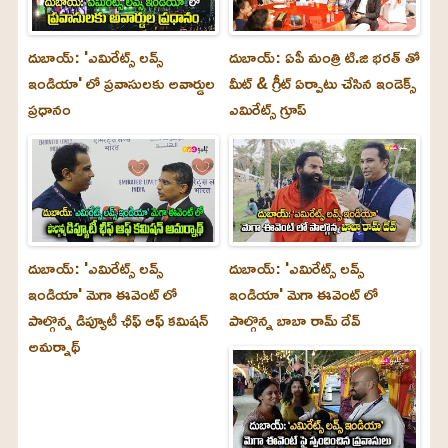
దుబాయ్: 'ఎమిరేట్స్ లవ్స్
దుబాయ్: ఏపీ మంత్రి టి.జి భరత్ తో
ఇండియా' లో ప్రవాసులకు అవార్డుల
మీట్ & గ్రీట్ ఏర్పాటు చేసిన ఇండెక్స్
ప్రధానం
ఎమిరేట్స్ గ్రూప్
దుబాయ్‌: 'ఎమిరేట్స్ లవ్స్
దుబాయ్‌: 'ఎమిరేట్స్ లవ్స్
ఇండియా' మెగా ఈవెంట్ లో
ఇండియా' మెగా ఈవెంట్ లో
పాల్గొన్న డిప్యూటీ ఛీఫ్ ఆఫ్ కమిషన్
పాల్గొన్న బాబా రామ్ దేవ్
అమర్నాథ్