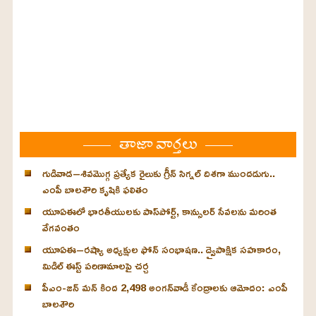
తాజా వార్తలు
గుడివాడ–శివమొగ్గ ప్రత్యేక రైలుకు గ్రీన్ సిగ్నల్ దిశగా ముందడుగు..
ఎంపీ బాలశౌరి కృషికి ఫలితం
యూఏఈలో భారతీయులకు పాస్‌పోర్ట్, కాన్సులర్ సేవలను మరింత
వేగవంతం
యూఏఈ–రష్యా అధ్యక్షుల ఫోన్ సంభాషణ.. ద్వైపాక్షిక సహకారం,
మిడిల్ ఈస్ట్ పరిణామాలపై చర్చ
పీఎం-జన్ మన్ కింద 2,498 అంగన్‌వాడీ కేంద్రాలకు ఆమోదం: ఎంపీ
బాలశౌరి