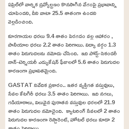
ఏప్రిల్‌లో వార్షిక ద్రవ్యోల్బణం కొనసాగిన వేగంపై ప్రభావాన్ని
3
%
చూపిందని, దీని వాటా 25.5 శాతంగా ఉందని
వెల్లడించింది.
కూరగాయల ధరలు 9.4 శాతం పెరగడం వల్ల ఆహారం ,
పానీయాల ధరలు 2.2 శాతం పెరిగాయి. విద్యా వర్గం 1.3
శాతం పెరుగుదలను నమోదు చేసింది. ఇది పోస్ట్-సెకండరీ
నాన్-టెర్షియరీ ఎడ్యుకేషన్ ఫీజులలో 5.6 శాతం పెరుగుదల
కారణంగా ప్రభావితమైంది.
GASTAT నివేదిక ప్రకారం.. ఇతర వ్యక్తిగత వస్తువులు,
సేవల కేటగిరీ ధరలు 3.5 శాతం పెరిగాయి. ఇది నగలు,
గడియారాలు, విలువైన పురాతన వస్తువుల ధరలలో 21.9
శాతం పెరుగుదల నమోదైంది. క్యాటరింగ్ సేవలలో 2 శాతం
పెరుగుదల కారణంగా రెస్టారెంట్, హోటల్ ధరలు కూడా 2
శాతం పెరిగాయి.