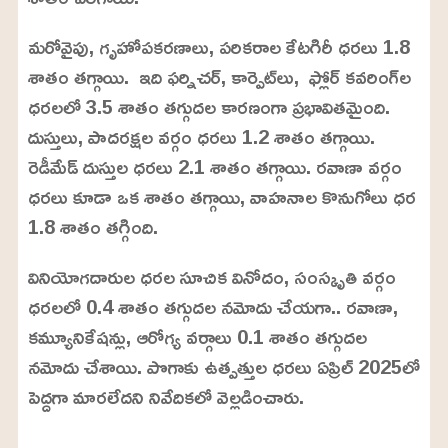
మరోవైపు, గృహోపకరణాలు, పరికరాల కేటగిరీ ధరలు 1.8
శాతం తగ్గాయి. ఇది ఫర్నిచర్, కార్పెట్‌లు, ఫ్లోర్ కవరింగ్‌ల
ధరలలో 3.5 శాతం తగ్గుదల కారణంగా ప్రభావితమైంది.
దుస్తులు, పాదరక్షల వర్గం ధరలు 1.2 శాతం తగ్గాయి.
రెడీమేడ్ దుస్తుల ధరలు 2.1 శాతం తగ్గాయి. రవాణా వర్గం
ధరలు కూడా ఒక శాతం తగ్గాయి, వాహనాల కొనుగోలు ధర
1.8 శాతం తగ్గింది.
వినియోగదారుల ధరల సూచిక వినోదం, సంస్కృతి వర్గం
ధరలలో 0.4 శాతం తగ్గుదల నమోదు చేయగా.. రవాణా,
కమ్యూనికేషన్లు, ఆరోగ్య వర్గాలు 0.1 శాతం తగ్గుదల
నమోదు చేశాయి. పొగాకు ఉత్పత్తుల ధరలు ఏప్రిల్ 2025లో
పెద్దగా మారలేదని నివేదికలో వెల్లడించారు.