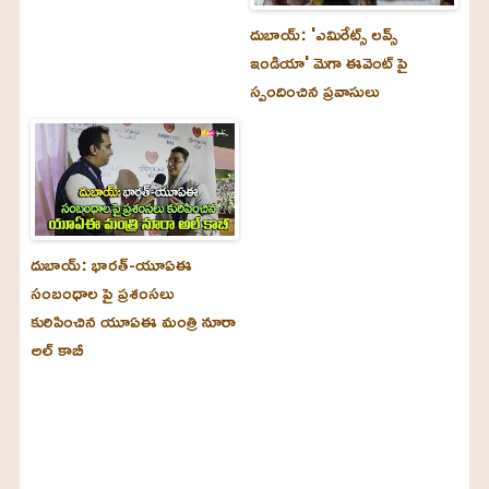
దుబాయ్‌: 'ఎమిరేట్స్ లవ్స్
ఇండియా' మెగా ఈవెంట్ పై
స్పందించిన ప్రవాసులు
దుబాయ్‌: భారత్-యూఏఈ
సంబంధాల పై ప్రశంసలు
కురిపించిన యూఏఈ మంత్రి నూరా
అల్‌ కాబీ