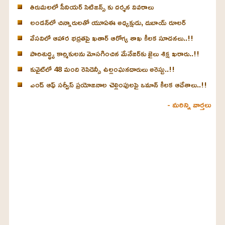
తిరుమలలో సీనియర్ సిటిజన్స్ కు దర్శన వివరాలు
లండన్‌లో చిన్నారులతో యూఏఈ అధ్యక్షుడు, దుబాయ్ రూలర్
వేసవిలో ఆహార భద్రతపై ఖతార్ ఆరోగ్య శాఖ కీలక సూచనలు..!!
పారిశుద్ధ్య కార్మికులను మోసగించిన మేనేజర్‌కు జైలు శిక్ష ఖరారు..!!
కువైట్‌లో 48 మంది రెసిడెన్సీ ఉల్లంఘనదారులు అరెస్టు..!!
ఎండ్ ఆఫ్ సర్వీస్ ప్రయోజనాల చెల్లింపులపై ఒమాన్ కీలక ఆదేశాలు..!!
- మరిన్ని వార్తలు