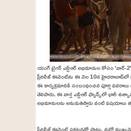
యంగ్ టైగర్ ఎన్టీఆర్ అభిమానుల కోసం ‘వార్-2’ 
ప్రీరిలీజ్ ఈవెంట్‌ను ఈ నెల 10న హైదరాబాద్‌లో 
ఈ కార్యక్రమానికి సంబంధించిన పూర్తి వివరాలు
తెలిపారు. ఈ వార్త ఎన్టీఆర్ ఫ్యాన్స్‌లో భారీ ఉ
అభిమానులను అనుమతిస్తారు వంటి విషయాలు త్
L
o
/
U
a
ప్రీరిలీజ్ ఈవెంట్ ప్రకటనతో పాటు, మరో ముఖ్యమ
n