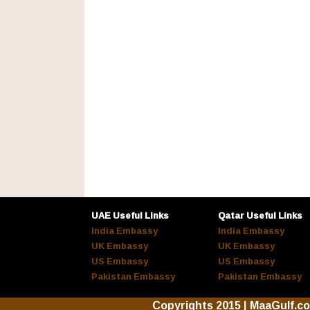
UAE Useful Links
Qatar Useful Links
India Embassy
India Embassy
UK Embassy
UK Embassy
US Embassy
US Embassy
Pakistan Embassy
Pakistan Embassy
Copyrights 2015 | MaaGulf.c