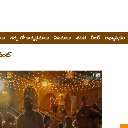
ోలు
గల్ఫ్ లో కార్యక్రమాలు
సినిమాలు
వనిత
లీజర్
ఆధ్యాత్మికం
వెంట్