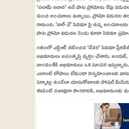
d
m
e
‘సలామ్ అనాలి’ అనే పాట ప్రోమోను రేపు విడుదల
u
d
t
:
మంచి అంచనాలు ఉన్నాయి. ప్రోమో విడుదల తర్
e
2
4
రానుంది. ‘వార్-2’ సినిమా పై ఉన్న అంచనా
.
6
పాట ప్రోమో విడుదల రెండు కూడా సినిమా ప్రమో
3
%
గతంలో ఎన్టీఆర్ నటించిన ‘దేవర’ సినిమా ప్రీరిల
అభిమానులు అసంతృప్తి వ్యక్తం చేశారు. అందుకే, ఇప్ప
నాగవంశీకి అభిమానులు ఒక సూచన ఇస్తున్నారు. 
ఎలాంటి లోపాలు లేకుండా నిర్వహించాలని వారు 
ఏర్పాట్లు ఉండేలా చూసుకోవాలని సోషల్ మీడియా వ
ఈవెంట్ సజావుగా సాగడానికి, అభిమానులకు 