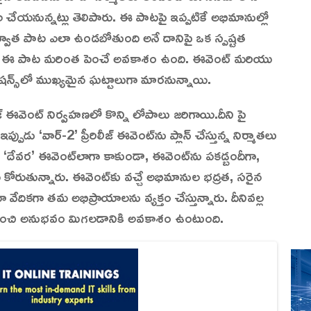
 చేయనున్నట్లు తెలిపారు. ఈ పాటపై ఇప్పటికే అభిమానుల్లో
వాత పాట ఎలా ఉండబోతుంది అనే దానిపై ఒక స్పష్టత
లను ఈ పాట మరింత పెంచే అవకాశం ఉంది. ఈవెంట్ మరియు
షన్స్‌లో ముఖ్యమైన ఘట్టాలుగా మారనున్నాయి.
ీజ్ ఈవెంట్ నిర్వహణలో కొన్ని లోపాలు జరిగాయి.దీని పై
ుడు ‘వార్-2’ ప్రీరిలీజ్ ఈవెంట్‌ను ప్లాన్ చేస్తున్న నిర్మాతలు
‘దేవర’ ఈవెంట్‌లాగా కాకుండా, ఈవెంట్‌ను పకడ్బందీగా,
కోరుతున్నారు. ఈవెంట్‌కు వచ్చే అభిమానుల భద్రత, సరైన
ేదికగా తమ అభిప్రాయాలను వ్యక్తం చేస్తున్నారు. దీనివల్ల
మంచి అనుభవం మిగలడానికి అవకాశం ఉంటుంది.