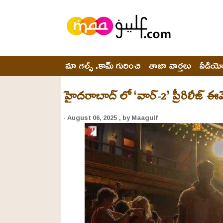
మా గల్ఫ్ .కామ్ గురించి
తాజా వార్తలు
వీడియ
హైదరాబాద్ లో ‘వార్-2’ ప్రీరిలీజ్ ఈ
- August 06, 2025
, by Maagulf