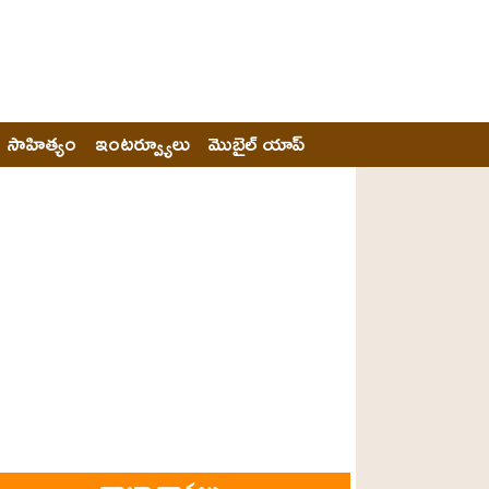
సాహిత్యం
ఇంటర్వ్యూలు
మొబైల్ యాప్