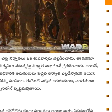
చిత్ర నిర్మాతలు ఒక శుభవార్తను వెల్లడించారు. ఈ సినిమా
నిర్వహించనున్నట్లు నిర్మాత నాగవంశీ ప్రకటించారు. అయితే,
 అధికారిక అనుమతులు వచ్చిన తర్వాత వెల్లడిస్తామని ఆయన
త్సాహాన్ని నింపింది. ఈవెంట్ ఎక్కడ జరుగుతుంది, ఎంతమంది
వరలోనే స్పష్టమవుతాయి.
ైన అప్‌డేట్‌ను కూడా నిర్మాతలు అందించారు. సినిమాలోని