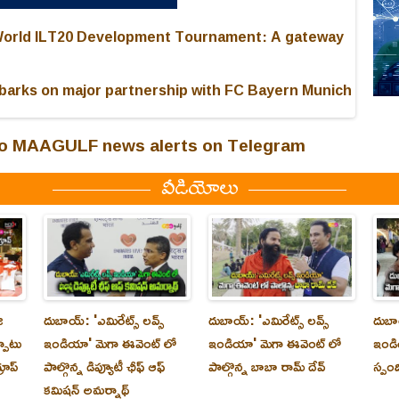
World ILT20 Development Tournament: A gateway
arks on major partnership with FC Bayern Munich
 to MAAGULF news alerts on Telegram
వీడియోలు
ి
దుబాయ్‌: 'ఎమిరేట్స్ లవ్స్
దుబాయ్‌: 'ఎమిరేట్స్ లవ్స్
దుబాయ
్పాటు
ఇండియా' మెగా ఈవెంట్ లో
ఇండియా' మెగా ఈవెంట్ లో
ఇండి
రూప్
పాల్గొన్న డిప్యూటీ ఛీఫ్ ఆఫ్
పాల్గొన్న బాబా రామ్ దేవ్
స్పం
కమిషన్ అమర్నాథ్