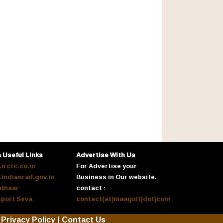
a Useful Links
Advertise With Us
irctc.co.in
For Advertise your
indianrail.gov.in
Business in Our website.
dhaar
contact :
port Seva
contact(at)maagulf(dot)com
Privacy Policy
|
Contact Us