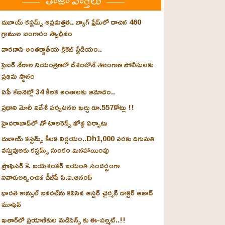
తాజా వార్తలు
దుబాయ్ కస్టమ్స్ అప్రమత్తత.. బ్యాగ్ ఫ్రేమ్‌లో దాచిన 460
గ్రాముల బంగారం స్వాధీనం
వారణాసి అంతర్జాతీయ క్రికెట్ స్టేడియం..
సైబర్ నేరాల నియంత్రణలో దేశంలోనే తెలంగాణ పోలీసులకు
ప్రథమ స్థానం
ఏపీ కేబినెట్లో 34 కీలక అంశాలకు ఆమోదం..
ప్రధాని మోదీ విదేశీ పర్యటనల ఖర్చు రూ.557కోట్లు !!
హైదరాబాద్‌లో నో టాలరెన్స్ జోన్ల ఏర్పాటు
దుబాయ్ కస్టమ్స్ కీలక నిర్ణయం..Dh1,000 వరకు దిగుమతి
వస్తువులకు కస్టమ్స్ సుంకం మినహాయింపు
ప్రొఫెసర్ కె. జయశంకర్ జయంతి సందర్భంగా
నివాళులర్పించిన డీజీపీ సి.వి.ఆనంద్
భారత కాన్సుల్ జనరల్‌ను కలిసిన ఆస్టర్ చైర్మన్ డాక్టర్ ఆజాద్
మూఫెన్
ఖతార్‌లో ప్రయాణికుల మెడిసిన్స్ కు ఈ-పర్మిట్..!!