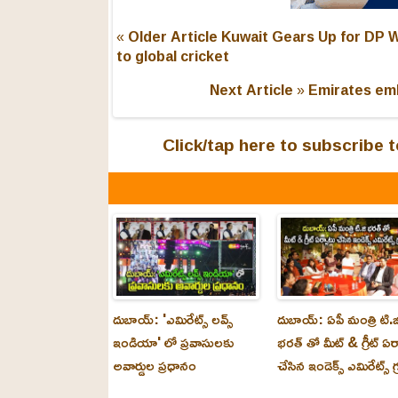
« Older Article
Kuwait Gears Up for DP 
to global cricket
Next Article »
Emirates emb
Click/tap here to subscribe
దుబాయ్: 'ఎమిరేట్స్ లవ్స్
దుబాయ్: ఏపీ మంత్రి టి.జ
ఇండియా' లో ప్రవాసులకు
భరత్ తో మీట్ & గ్రీట్ ఏర
అవార్డుల ప్రధానం
చేసిన ఇండెక్స్ ఎమిరేట్స్ గ్