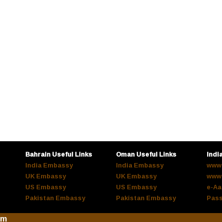
Bahrain Useful Links
Oman Useful Links
Indi
India Embassy
India Embassy
www.
UK Embassy
UK Embassy
www.
US Embassy
US Embassy
e-Aa
Pakistan Embassy
Pakistan Embassy
Pass
om