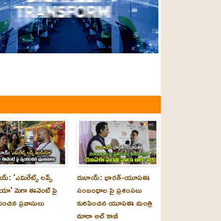
్‌: 'ఎమిరేట్స్ లవ్స్
దుబాయ్‌: భారత్-యూఏఈ
యా' మెగా ఈవెంట్ పై
సంబంధాల పై ప్రశంసలు
దించిన ప్రవాసులు
కురిపించిన యూఏఈ మంత్రి
నూరా అల్‌ కాబీ