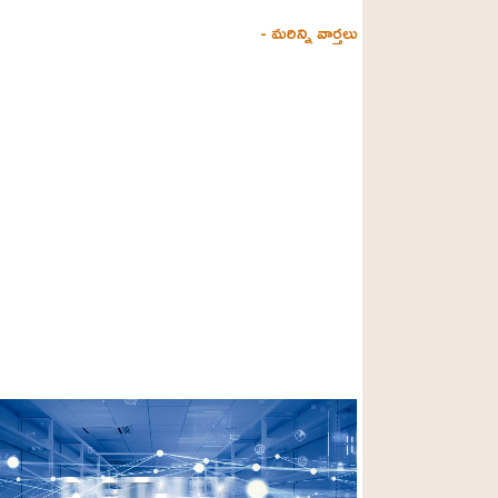
- మరిన్ని వార్తలు