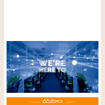
వీడియోలు