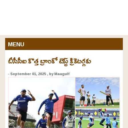
MENU
బీసీసీఐ కొత్త బ్రాంకో టెస్ట్ క్రికెటర్లకు
- September 01, 2025
, by Maagulf