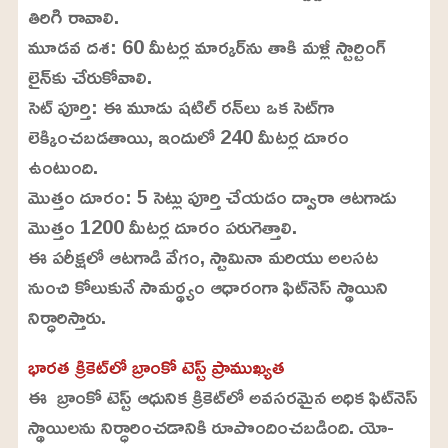
తిరిగి రావాలి.
మూడవ దశ: 60 మీటర్ల మార్కర్‌ను తాకి మళ్లీ స్టార్టింగ్
లైన్‌కు చేరుకోవాలి.
సెట్ పూర్తి: ఈ మూడు షటిల్ రన్‌లు ఒక సెట్‌గా
లెక్కించబడతాయి, ఇందులో 240 మీటర్ల దూరం
ఉంటుంది.
మొత్తం దూరం: 5 సెట్లు పూర్తి చేయడం ద్వారా ఆటగాడు
మొత్తం 1200 మీటర్ల దూరం పరుగెత్తాలి.
ఈ పరీక్షలో ఆటగాడి వేగం, స్టామినా మరియు అలసట
నుంచి కోలుకునే సామర్థ్యం ఆధారంగా ఫిట్‌నెస్ స్థాయిని
నిర్ధారిస్తారు.
భారత క్రికెట్‌లో బ్రాంకో టెస్ట్ ప్రాముఖ్యత
ఈ బ్రాంకో టెస్ట్ ఆధునిక క్రికెట్‌లో అవసరమైన అధిక ఫిట్‌నెస్
స్థాయిలను నిర్ధారించడానికి రూపొందించబడింది. యో-