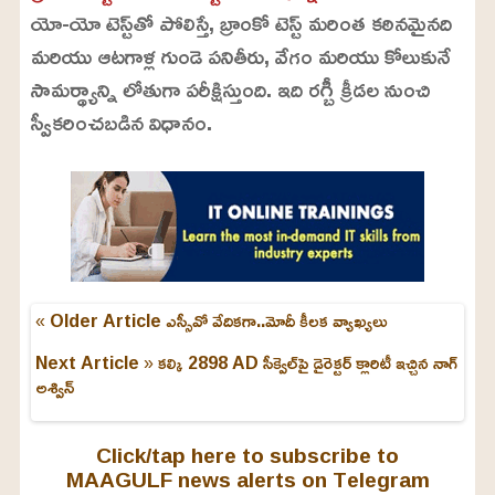
యో-యో టెస్ట్‌తో పోలిస్తే, బ్రాంకో టెస్ట్ మరింత కఠినమైనది
మరియు ఆటగాళ్ల గుండె పనితీరు, వేగం మరియు కోలుకునే
సామర్థ్యాన్ని లోతుగా పరీక్షిస్తుంది. ఇది రగ్బీ క్రీడల నుంచి
స్వీకరించబడిన విధానం.
« Older Article
ఎస్సీవో వేదికగా..మోదీ కీలక వ్యాఖ్యలు
Next Article »
కల్కి 2898 AD సీక్వెల్‌పై డైరెక్టర్ క్లారిటీ ఇచ్చిన నాగ్
అశ్విన్
Click/tap here to subscribe to
MAAGULF news alerts on Telegram