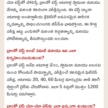
యో టెస్ట్‌తో పోలిస్తే, బ్రాంకో టెస్ట్ ఆటగాళ్ల స్టామినా మరియు
వేగాన్ని మరింత కఠినంగా పరీక్షిస్తుంది. ఈ టెస్ట్ ద్వారా
ఆటగాళ్లు అంతర్జాతీయ క్రికెట్‌లో అవసరమైన శారీరక
దృఢత్వాన్ని సాధించగలరని బీసీసీఐ భావిస్తోంది. ఈ కొత్త
పరీక్ష జట్టు ఎంపికలో మరింత కచ్చితత్వాన్ని మరియు
పోటీతత్వాన్ని తీసుకొస్తుందని అంచనా.
బ్రాంకో టెస్ట్ అంటే ఏమిటి మరియు ఇది ఎలా
నిర్వహించబడుతుంది?
బ్రాంకో టెస్ట్ అనేది ఆటగాళ్ల వేగం, స్టామినా మరియు అలసట
నుంచి కోలుకునే సామర్థ్యాన్ని పరీక్షించే కఠినమైన ఫిట్‌నెస్
పరీక్ష. ఆటగాడు 20, 40, 60 మీటర్ల మార్కర్లను తాకి తిరిగి
స్టార్టింగ్ లైన్‌కు చేరుకోవాలి. ఇలా 5 సెట్లలో మొత్తం 1200
మీటర్లు పరుగెత్తాలి.
బ్రాంకో టెస్ట్ యో-యో టెస్ట్‌కు ఎలా భిన్నంగా ఉంటుంది?