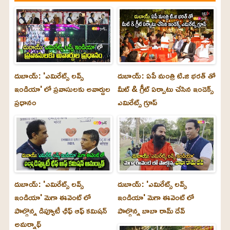
దుబాయ్: 'ఎమిరేట్స్ లవ్స్
దుబాయ్: ఏపీ మంత్రి టి.జి భరత్ తో
ఇండియా' లో ప్రవాసులకు అవార్డుల
మీట్ & గ్రీట్ ఏర్పాటు చేసిన ఇండెక్స్
ప్రధానం
ఎమిరేట్స్ గ్రూప్
దుబాయ్‌: 'ఎమిరేట్స్ లవ్స్
దుబాయ్‌: 'ఎమిరేట్స్ లవ్స్
ఇండియా' మెగా ఈవెంట్ లో
ఇండియా' మెగా ఈవెంట్ లో
పాల్గొన్న డిప్యూటీ ఛీఫ్ ఆఫ్ కమిషన్
పాల్గొన్న బాబా రామ్ దేవ్
అమర్నాథ్