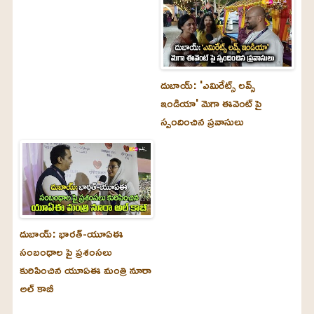
దుబాయ్‌: 'ఎమిరేట్స్ లవ్స్
ఇండియా' మెగా ఈవెంట్ పై
స్పందించిన ప్రవాసులు
దుబాయ్‌: భారత్-యూఏఈ
సంబంధాల పై ప్రశంసలు
కురిపించిన యూఏఈ మంత్రి నూరా
అల్‌ కాబీ