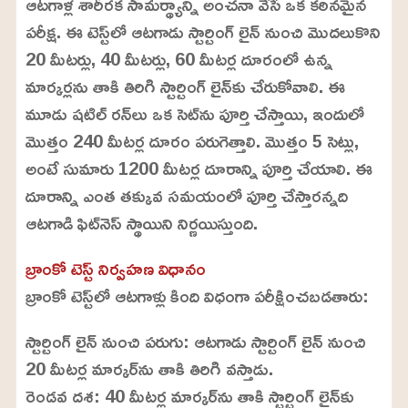
ఆటగాళ్ల శారీరక సామర్థ్యాన్ని అంచనా వేసే ఒక కఠినమైన
e
2
2
పరీక్ష. ఈ టెస్ట్‌లో ఆటగాడు స్టార్టింగ్ లైన్ నుంచి మొదలుకొని
.
9
20 మీటర్లు, 40 మీటర్లు, 60 మీటర్ల దూరంలో ఉన్న
9
%
మార్కర్లను తాకి తిరిగి స్టార్టింగ్ లైన్‌కు చేరుకోవాలి. ఈ
మూడు షటిల్ రన్‌లు ఒక సెట్‌ను పూర్తి చేస్తాయి, ఇందులో
మొత్తం 240 మీటర్ల దూరం పరుగెత్తాలి. మొత్తం 5 సెట్లు,
అంటే సుమారు 1200 మీటర్ల దూరాన్ని పూర్తి చేయాలి. ఈ
దూరాన్ని ఎంత తక్కువ సమయంలో పూర్తి చేస్తారన్నది
ఆటగాడి ఫిట్‌నెస్ స్థాయిని నిర్ణయిస్తుంది.
బ్రాంకో టెస్ట్ నిర్వహణ విధానం
బ్రాంకో టెస్ట్‌లో ఆటగాళ్లు కింది విధంగా పరీక్షించబడతారు:
స్టార్టింగ్ లైన్ నుంచి పరుగు: ఆటగాడు స్టార్టింగ్ లైన్ నుంచి
20 మీటర్ల మార్కర్‌ను తాకి తిరిగి వస్తాడు.
రెండవ దశ: 40 మీటర్ల మార్కర్‌ను తాకి స్టార్టింగ్ లైన్‌కు