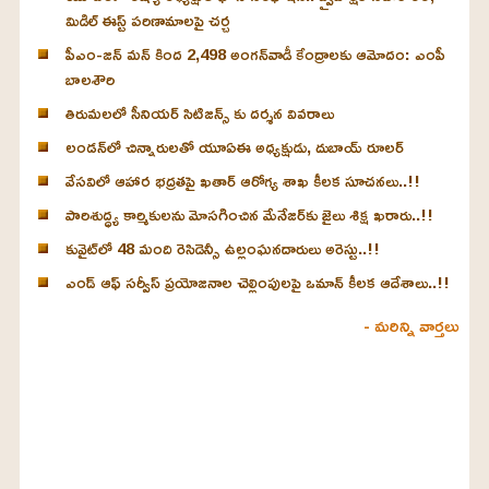
మిడిల్ ఈస్ట్ పరిణామాలపై చర్చ
పీఎం-జన్ మన్ కింద 2,498 అంగన్‌వాడీ కేంద్రాలకు ఆమోదం: ఎంపీ
బాలశౌరి
తిరుమలలో సీనియర్ సిటిజన్స్ కు దర్శన వివరాలు
లండన్‌లో చిన్నారులతో యూఏఈ అధ్యక్షుడు, దుబాయ్ రూలర్
వేసవిలో ఆహార భద్రతపై ఖతార్ ఆరోగ్య శాఖ కీలక సూచనలు..!!
పారిశుద్ధ్య కార్మికులను మోసగించిన మేనేజర్‌కు జైలు శిక్ష ఖరారు..!!
కువైట్‌లో 48 మంది రెసిడెన్సీ ఉల్లంఘనదారులు అరెస్టు..!!
ఎండ్ ఆఫ్ సర్వీస్ ప్రయోజనాల చెల్లింపులపై ఒమాన్ కీలక ఆదేశాలు..!!
- మరిన్ని వార్తలు