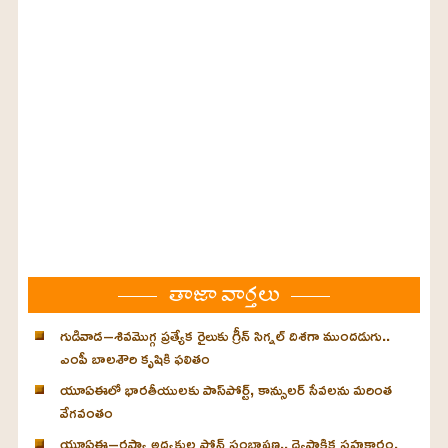
తాజా వార్తలు
గుడివాడ–శివమొగ్గ ప్రత్యేక రైలుకు గ్రీన్ సిగ్నల్ దిశగా ముందడుగు..
ఎంపీ బాలశౌరి కృషికి ఫలితం
యూఏఈలో భారతీయులకు పాస్‌పోర్ట్, కాన్సులర్ సేవలను మరింత
వేగవంతం
యూఏఈ–రష్యా అధ్యక్షుల ఫోన్ సంభాషణ.. ద్వైపాక్షిక సహకారం,