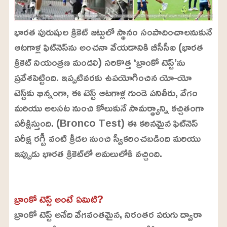
భారత పురుషుల క్రికెట్ జట్టులో స్థానం సంపాదించాలనుకునే
ఆటగాళ్ల ఫిట్‌నెస్‌ను అంచనా వేయడానికి బీసీసీఐ (భారత
క్రికెట్ నియంత్రణ మండలి) సరికొత్త ‘బ్రాంకో టెస్ట్’ను
ప్రవేశపెట్టింది. ఇప్పటివరకు ఉపయోగించిన యో-యో
టెస్ట్‌కు భిన్నంగా, ఈ టెస్ట్ ఆటగాళ్ల గుండె పనితీరు, వేగం
మరియు అలసట నుంచి కోలుకునే సామర్థ్యాన్ని కచ్చితంగా
పరీక్షిస్తుంది. (Bronco Test) ఈ కఠినమైన ఫిట్‌నెస్
పరీక్ష రగ్బీ వంటి క్రీడల నుంచి స్వీకరించబడింది మరియు
ఇప్పుడు భారత క్రికెట్‌లో అమలులోకి వచ్చింది.
L
o
/
U
a
బ్రాంకో టెస్ట్ అంటే ఏమిటి?
n
d
m
e
బ్రాంకో టెస్ట్ అనేది వేగవంతమైన, నిరంతర పరుగు ద్వారా
u
d
t
: