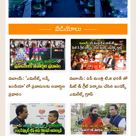
వీడియోలు
దుబాయ్: 'ఎమిరేట్స్ లవ్స్
దుబాయ్: ఏపీ మంత్రి టి.జి భరత్ తో
ఇండియా' లో ప్రవాసులకు అవార్డుల
మీట్ & గ్రీట్ ఏర్పాటు చేసిన ఇండెక్స్
ప్రధానం
ఎమిరేట్స్ గ్రూప్