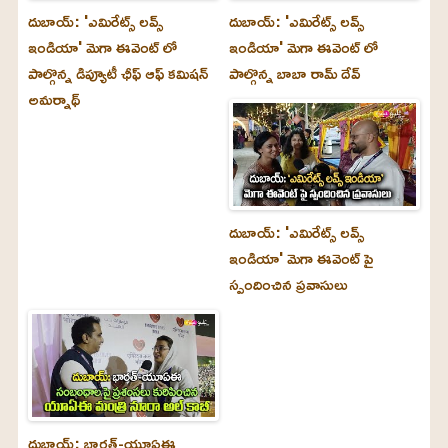
దుబాయ్‌: 'ఎమిరేట్స్ లవ్స్
దుబాయ్‌: 'ఎమిరేట్స్ లవ్స్
ఇండియా' మెగా ఈవెంట్ లో
ఇండియా' మెగా ఈవెంట్ లో
పాల్గొన్న డిప్యూటీ ఛీఫ్ ఆఫ్ కమిషన్
పాల్గొన్న బాబా రామ్ దేవ్
అమర్నాథ్
దుబాయ్‌: 'ఎమిరేట్స్ లవ్స్
ఇండియా' మెగా ఈవెంట్ పై
స్పందించిన ప్రవాసులు
దుబాయ్‌: భారత్-యూఏఈ