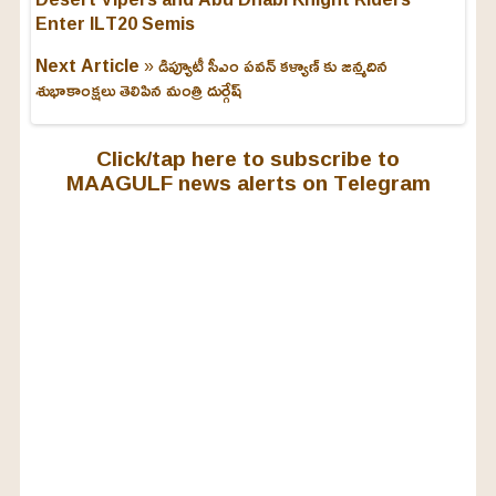
Enter ILT20 Semis
Next Article »
డిప్యూటీ సీఎం పవన్ కళ్యాణ్ కు జన్మదిన
శుభాకాంక్షలు తెలిపిన మంత్రి దుర్గేష్
Click/tap here to subscribe to
MAAGULF news alerts on Telegram