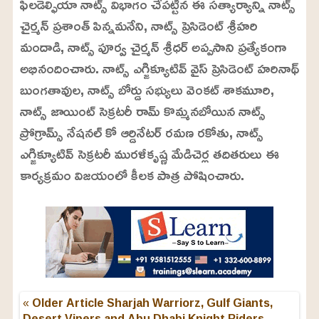
ఫిలడెల్ఫియా నాట్స్ విభాగం చేపట్టిన ఈ సత్యార్యాన్ని నాట్స్
చైర్మన్ ప్రశాంత్ పిన్నమనేని, నాట్స్ ప్రెసిడెంట్ శ్రీహరి
మందాడి, నాట్స్ పూర్వ చైర్మన్ శ్రీధర్ అప్పసాని ప్రత్యేకంగా
అభినందించారు. నాట్స్ ఎగ్జిక్యూటివ్ వైస్ ప్రెసిడెంట్ హరినాథ్
బుంగతావుల, నాట్స్ బోర్డు సభ్యులు వెంకట్ శాకమూరి,
నాట్స్ జాయింట్ సెక్రటరీ రామ్ కొమ్మనబోయిన నాట్స్
ప్రోగ్రామ్స్ నేషనల్ కో ఆర్డినేటర్ రమణ రకోతు, నాట్స్
ఎగ్జిక్యూటివ్ సెక్రటరీ మురళీకృష్ణ మేడిచెర్ల తదితరులు ఈ
కార్యక్రమం విజయంలో కీలక పాత్ర పోషించారు.
« Older Article
Sharjah Warriorz, Gulf Giants,
Desert Vipers and Abu Dhabi Knight Riders