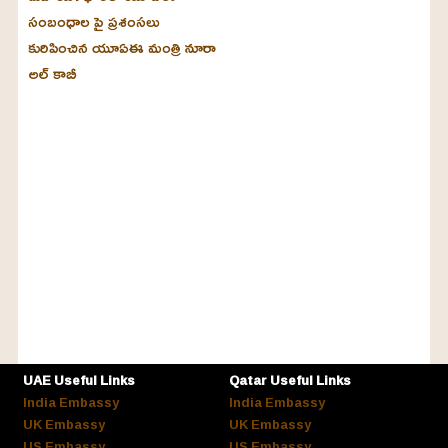
సంబంధాల పై ప్రశంసలు
కురిపించిన యూఏఈ మంత్రి నూరా
అల్‌ కాబీ
UAE Useful Links
Qatar Useful Links
India Embassy
India Embassy
UK Embassy
UK Embassy
US Embassy
US Embassy