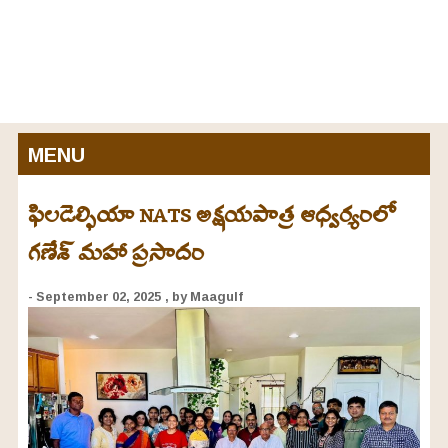
MENU
ఫిలడెల్ఫియా NATS అక్షయపాత్ర ఆధ్వర్యంలో
గణేశ్ మహా ప్రసాదం
- September 02, 2025
, by Maagulf