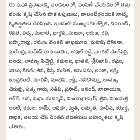
U
a
ఈ మహా ప్రసాదాన్ని వండటంలో, పంపిణీ చేయడంలో తమ
n
d
m
e
వంతు కృషి చేసిన పాక నిపుణులు, వాలంటీర్లందరికి నాట్స్
u
d
t
:
కృతజ్ఞతలు తెలిపింది. ఇందులో ముఖ్యంగా జ్యోతి, నిరంజన్,
e
2
4
కవిత, విద్య, సుజాత, భార్గవి, సుజనా, అరుణ, రవి,
.
6
అప్పారావు, రమణ, వెంకట్ శాఖమూరి, మహేష్ పోలినా,
3
%
సురేంద్ర, మహేష్ రామనాథం, అవుల్ రెడ్డి, వెంకట్ పారేపల్లి,
బిందు, లావణ్య పెచ్చెట్టి, కమలజ, భావన, శ్రీనివాస్, రఘు,
బాబు, కిరణ్, శివ, దీప్తి, సునీత, అనుపమ, అంజు, లక్ష్మి
ఇంద్రకంటి, మాలినీ, మాధవి, లక్ష్మి సనికొమ్ము, లావణ్య
చెరువు, సత్య గారు, సతీష్, ప్రసాద్, ఆనంద్, నారాయణ,
ఆర్‌కే, లవ, మధు, సుదర్శన్, విజయభాస్కర్, శ్రీని, విజయశ్రీ
ఆంటీ, కమల, రామ్, అనిషా, స్తుతి, అమృత, హవీష, యుక్త,
రాధిక, ఆలయ చెఫ్ వెంకట్ తదితరులు అహర్నిశలు కృషి
చేశారు.