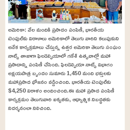
అమెరికా: వేల మందికి ప్రసాదం పంపిణీ, భారతీయ
టెంపుల్‌కు విరాళాలు అమెరికాలో తెలుగు వారిని కలుపుకుని
అనేక కార్యక్రమాలు చేస్తున్న ఉత్తర అమెరికా తెలుగు సంఘం
నాట్స్ తాజాగా ఫిలడెల్ఫియాలో గణేశ్ ఉత్సవాల్లో మహా
ప్రసాదాన్ని పంపిణీ చేసింది. ఫిలడెల్ఫియా నాట్స్ విభాగం
అక్షయపాత్ర బృందం సుమారు 1,450 మంది భక్తులకు
మహాప్రసాద భోజనం వడ్డించింది. భారతీయ టెంపుల్‌కు
$4,250 విరాళం అందించింది.ఈ మహా ప్రసాద పంపిణీ
కార్యక్రమం తెలుగువారి ఐక్యతకు, ఆధ్యాత్మిక నిబద్ధతకు
నిదర్శనంలా నిలిచింది.
L
o
/