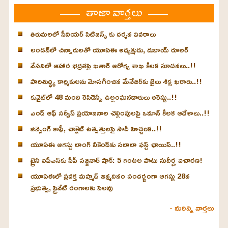
తాజా వార్తలు
తిరుమలలో సీనియర్ సిటిజన్స్ కు దర్శన వివరాలు
లండన్‌లో చిన్నారులతో యూఏఈ అధ్యక్షుడు, దుబాయ్ రూలర్
వేసవిలో ఆహార భద్రతపై ఖతార్ ఆరోగ్య శాఖ కీలక సూచనలు..!!
పారిశుద్ధ్య కార్మికులను మోసగించిన మేనేజర్‌కు జైలు శిక్ష ఖరారు..!!
కువైట్‌లో 48 మంది రెసిడెన్సీ ఉల్లంఘనదారులు అరెస్టు..!!
ఎండ్ ఆఫ్ సర్వీస్ ప్రయోజనాల చెల్లింపులపై ఒమాన్ కీలక ఆదేశాలు..!!
జిన్సెంగ్ కాఫీ, చాక్లెట్ ఉత్పత్తులపై సౌదీ హెచ్చరిక..!!
యూఏఈ ఆగస్టు లాంగ్ వీకెండ్‌కు సలాలా ఫస్ట్ ఛాయిస్..!!
ట్రైనీ ఐపీఎస్‌కు సీపీ సజ్జనార్ షాక్: 5 గంటల పాటు సుదీర్ఘ విచారణ!
యూఏఈలో ప్రవక్త మహ్మద్ జన్మదినం సందర్భంగా ఆగస్టు 28న
ప్రభుత్వ, ప్రైవేట్ రంగాలకు సెలవు
- మరిన్ని వార్తలు