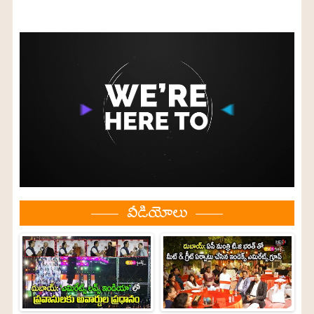
వీడియోలు