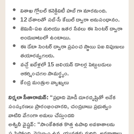
t
:
e
2
విశాఖ గ్లోబల్ కనెక్టివిటీ హబ్ గా మారనుంది.
2
.
12 దేశాలతో సబ్-సీ కేబుల్ ద్వారా అనుసంధానం.
9
9
%
జెమినీ-ఏఐ మరియు ఇతర సేవలు ఈ సెంటర్ ద్వారా
అందుబాటులో ఉంటాయి.
ఈ డేటా సెంటర్ ద్వారా ప్రపంచ స్థాయి ఏఐ నిపుణులు
తయారవ్వగలరు.
వచ్చే ఐదేళ్లలో 15 బిలియన్ డాలర్ల పెట్టుబడులు
ఆకర్షించగల సామర్థ్యం.
కేంద్ర మంత్రుల వ్యాఖ్యలు
నిర్మలా సీతారామన్:
“ప్రధాని మోడీ దూరదృష్టితో అనేక
సంస్కరణలు ప్రారంభించారని, చంద్రబాబు ప్రభుత్వం
వాటిని వేగంగా అమలు చేస్తుందని
అశ్వినీ వైష్ణవ్: “సాంకేతికత కొత్త ఉపాధి అవకాశాలను
సృష్టిస్తోంది. నైపుణ్యం ఉన్న యువతకు మరిన్ని అవకాశాలు