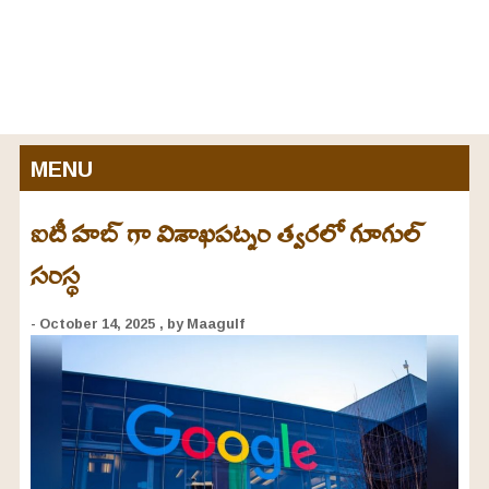
MENU
ఐటీ హబ్ గా విశాఖపట్నం త్వరలో గూగుల్
సంస్థ
- October 14, 2025
, by Maagulf