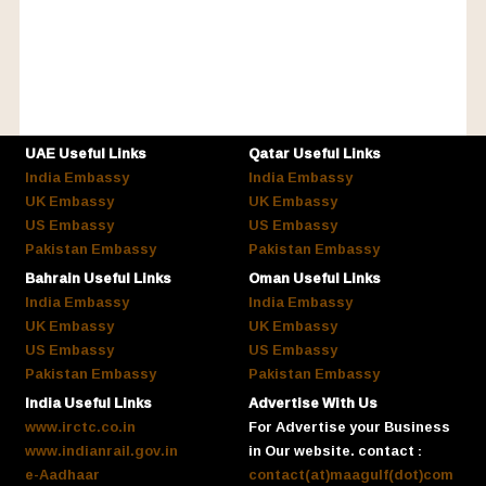
UAE Useful Links
Qatar Useful Links
India Embassy
India Embassy
UK Embassy
UK Embassy
US Embassy
US Embassy
Pakistan Embassy
Pakistan Embassy
Bahrain Useful Links
Oman Useful Links
India Embassy
India Embassy
UK Embassy
UK Embassy
US Embassy
US Embassy
Pakistan Embassy
Pakistan Embassy
India Useful Links
Advertise With Us
www.irctc.co.in
For Advertise your Business
www.indianrail.gov.in
in Our website. contact :
e-Aadhaar
contact(at)maagulf(dot)com