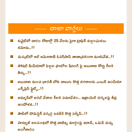
తాజా వార్తలు
కువైట్‌లో వారం రోజుల్లో 25 వేలకు పైగా ట్రాఫిక్ ఉల్లంఘనలు
నమోదు..!!
మస్కట్‌లో అల్ అమెరికాత్ ఓవర్‌పాస్ తాత్కాలికంగా మూసివేత..!!
సోషల్ మీడియాలో పిల్లల ఫొటోల షేరింగ్ పై అబుదాబి కోర్టు కీలక
తీర్పు..!!
అబుదాబి నుంచి భారత్ లోని నాలుగు కొత్త నగరాలకు ఎయిర్ ఇండియా
ఎక్స్‌ప్రెస్ ఫ్లైట్స్..!!
అమ్మాన్‌లో అరబ్ దేశాల కీలక సమావేశం.. ఇజ్రాయెల్ చర్యలపై తీవ్ర
ఆందోళన..!!
సౌదీలో డొమెస్టిక్ వర్కర్ల బదిలీకి కొత్త సర్వీస్..!!
హర్మూజ్ జలసంధిలో కొత్త వాణిజ్య మార్గంపై ఇరాన్, ఒమన్ మధ్య
అంగీకారం