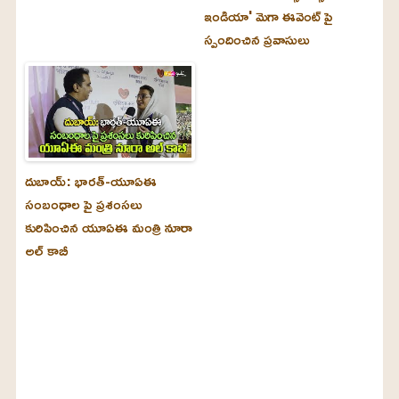
ఇండియా' మెగా ఈవెంట్ పై
స్పందించిన ప్రవాసులు
దుబాయ్‌: భారత్-యూఏఈ
సంబంధాల పై ప్రశంసలు
కురిపించిన యూఏఈ మంత్రి నూరా
అల్‌ కాబీ