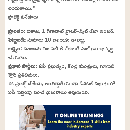
అందుతాయి.”
ప్రాజెక్ట్ విశేషాలు
ప్రాంతం:
విశాఖ, 1 గిగావాట్ హైపర్-స్కేల్ డేటా సెంటర్.
పెట్టుబడి:
సుమారు 10 బిలియన్ డాలర్లు.
లక్ష్యం:
విశాఖను ఏఐ సిటీ & డిజిటల్ హబ్ గా అభివృద్ధి
చేయడం.
ప్రధాన పార్టీలు:
ఏపీ ప్రభుత్వం, కేంద్ర మంత్రులు, గూగుల్
క్లౌడ్ ప్రతినిధులు.
ఈ ప్రాజెక్ట్ దేశీయ, అంతర్జాతీయంగా డిజిటల్ విభాగంలో
ఏపీ గుర్తింపు పెంచే మైలురాయి అవుతుంది.