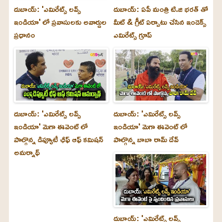
దుబాయ్: 'ఎమిరేట్స్ లవ్స్
దుబాయ్: ఏపీ మంత్రి టి.జి భరత్ తో
ఇండియా' లో ప్రవాసులకు అవార్డుల
మీట్ & గ్రీట్ ఏర్పాటు చేసిన ఇండెక్స్
ప్రధానం
ఎమిరేట్స్ గ్రూప్
దుబాయ్‌: 'ఎమిరేట్స్ లవ్స్
దుబాయ్‌: 'ఎమిరేట్స్ లవ్స్
ఇండియా' మెగా ఈవెంట్ లో
ఇండియా' మెగా ఈవెంట్ లో
పాల్గొన్న డిప్యూటీ ఛీఫ్ ఆఫ్ కమిషన్
పాల్గొన్న బాబా రామ్ దేవ్
అమర్నాథ్
దుబాయ్‌: 'ఎమిరేట్స్ లవ్స్