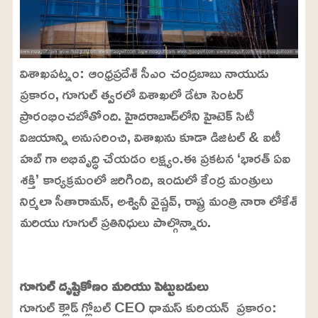
విశాఖపట్నం: ఆంధ్రప్రదేశ్ సీఎం చంద్రబాబు నాయుడు
ప్రకారం, గూగుల్ త్వరలో విశాఖలో డేటా సెంటర్
ప్రారంభించబోతోంది. హైదరాబాద్‌లోని హైటెక్ సిటీ
విజయాన్ని అనుసరించి, విశాఖను కూడా డిజిటల్ & ఐటీ
హబ్ గా అభివృద్ధి చేయడం లక్ష్యం.ఈ ప్రకటన ‘భారత్ ఏఐ
శక్తి’ కార్యక్రమంలో జరిగింది, ఇందులో కేంద్ర మంత్రులు
నిర్మలా సీతారామన్, అశ్వినీ వైష్ణవ్, రాష్ట్ర మంత్రి నారా లోకేశ్
మరియు గూగుల్ ప్రతినిధులు పాల్గొన్నారు.
L
o
/
U
a
గూగుల్ దృష్టికోణం మరియు పెట్టుబడులు
n
d
m
e
గూగుల్ క్లౌడ్ గ్లోబల్ CEO థామస్ కురియన్ ప్రకారం:
u
d