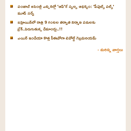
పంజాబ్ అసెంబ్లీ ఎన్నికల్లో 'ఆప్'కే స్వల్ప ఆధిక్యం: 'పీపుల్స్ పల్స్'
మూడ్ సర్వే
బహ్రెయిన్‌లో రాత్రి 9 గంటల తర్వాత నిర్మాణ పనులకు
బ్రేక్..పెరుగుతున్న డిమాండ్లు..!!
ఎయిర్ ఇండియా కొత్త సీఈవోగా టెవోల్డ్ గెబ్రమరియమ్
- మరిన్ని వార్తలు