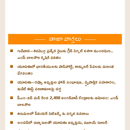
తాజా వార్తలు
గుడివాడ–శివమొగ్గ ప్రత్యేక రైలుకు గ్రీన్ సిగ్నల్ దిశగా ముందడుగు..
ఎంపీ బాలశౌరి కృషికి ఫలితం
యూఏఈలో భారతీయులకు పాస్‌పోర్ట్, కాన్సులర్ సేవలను మరింత
వేగవంతం
యూఏఈ–రష్యా అధ్యక్షుల ఫోన్ సంభాషణ.. ద్వైపాక్షిక సహకారం,
మిడిల్ ఈస్ట్ పరిణామాలపై చర్చ
పీఎం-జన్ మన్ కింద 2,498 అంగన్‌వాడీ కేంద్రాలకు ఆమోదం: ఎంపీ
బాలశౌరి
తిరుమలలో సీనియర్ సిటిజన్స్ కు దర్శన వివరాలు
లండన్‌లో చిన్నారులతో యూఏఈ అధ్యక్షుడు, దుబాయ్ రూలర్