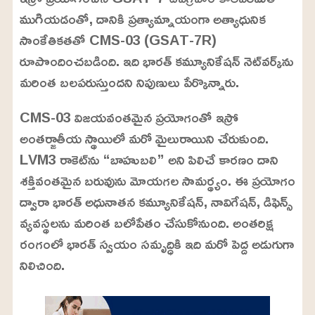
ముగియడంతో, దానికి ప్రత్యామ్నాయంగా అత్యాధునిక
సాంకేతికతతో CMS-03 (GSAT-7R)
రూపొందించబడింది. ఇది భారత్‌ కమ్యూనికేషన్ నెట్‌వర్క్‌ను
మరింత బలపరుస్తుందని నిపుణులు పేర్కొన్నారు.
CMS-03 విజయవంతమైన ప్రయోగంతో ఇస్రో
అంతర్జాతీయ స్థాయిలో మరో మైలురాయిని చేరుకుంది.
LVM3 రాకెట్‌ను “బాహుబలి” అని పిలిచే కారణం దాని
శక్తివంతమైన బరువును మోయగల సామర్థ్యం. ఈ ప్రయోగం
ద్వారా భారత్‌ అధునాతన కమ్యూనికేషన్‌, నావిగేషన్‌, డిఫెన్స్‌
వ్యవస్థలను మరింత బలోపేతం చేసుకోనుంది. అంతరిక్ష
రంగంలో భారత్‌ స్వయం సమృద్ధికి ఇది మరో పెద్ద అడుగుగా
నిలిచింది.