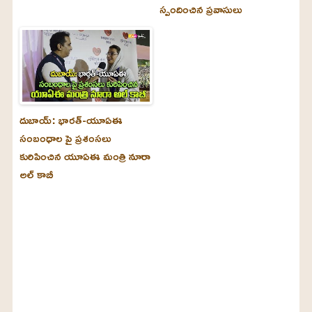
స్పందించిన ప్రవాసులు
దుబాయ్‌: భారత్-యూఏఈ
సంబంధాల పై ప్రశంసలు
కురిపించిన యూఏఈ మంత్రి నూరా
అల్‌ కాబీ