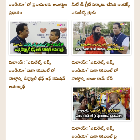
ఇండియా' లో ప్రవాసులకు అవార్డుల
మీట్ & గ్రీట్ ఏర్పాటు చేసిన ఇండెక్స్
ప్రధానం
ఎమిరేట్స్ గ్రూప్
దుబాయ్‌: 'ఎమిరేట్స్ లవ్స్
దుబాయ్‌: 'ఎమిరేట్స్ లవ్స్
ఇండియా' మెగా ఈవెంట్ లో
ఇండియా' మెగా ఈవెంట్ లో
పాల్గొన్న డిప్యూటీ ఛీఫ్ ఆఫ్ కమిషన్
పాల్గొన్న బాబా రామ్ దేవ్
అమర్నాథ్
దుబాయ్‌: 'ఎమిరేట్స్ లవ్స్
ఇండియా' మెగా ఈవెంట్ పై