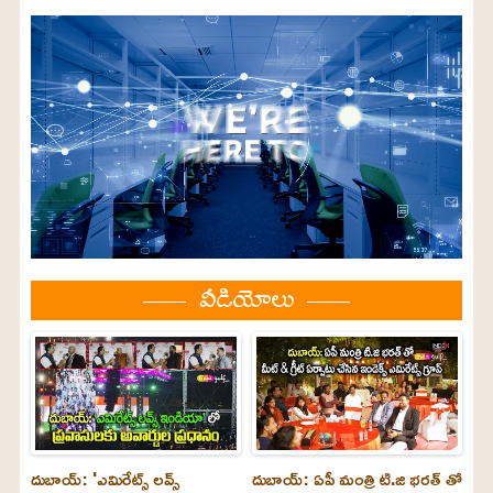
వీడియోలు
దుబాయ్: 'ఎమిరేట్స్ లవ్స్
దుబాయ్: ఏపీ మంత్రి టి.జి భరత్ తో