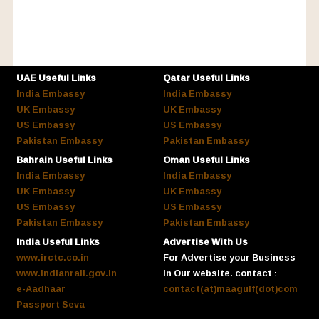
UAE Useful Links
Qatar Useful Links
India Embassy
India Embassy
UK Embassy
UK Embassy
US Embassy
US Embassy
Pakistan Embassy
Pakistan Embassy
Bahrain Useful Links
Oman Useful Links
India Embassy
India Embassy
UK Embassy
UK Embassy
US Embassy
US Embassy
Pakistan Embassy
Pakistan Embassy
India Useful Links
Advertise With Us
www.irctc.co.in
For Advertise your Business
www.indianrail.gov.in
in Our website. contact :
e-Aadhaar
contact(at)maagulf(dot)com
Passport Seva