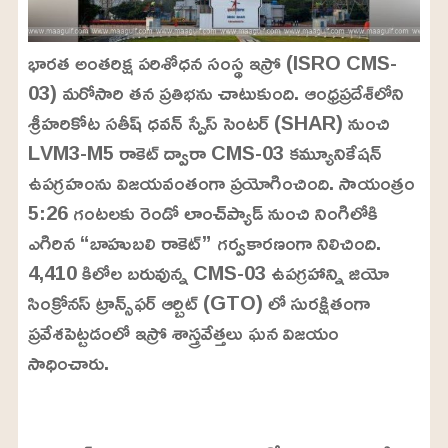
భారత అంతరిక్ష పరిశోధన సంస్థ ఇస్రో (ISRO CMS-
03) మరోసారి తన ప్రతిభను చాటుకుంది. ఆంధ్రప్రదేశ్‌లోని
శ్రీహరికోట సతీష్ ధవన్ స్పేస్ సెంటర్ (SHAR) నుంచి
LVM3-M5 రాకెట్‌ ద్వారా CMS-03 కమ్యూనికేషన్
ఉపగ్రహంను విజయవంతంగా ప్రయోగించింది. సాయంత్రం
5:26 గంటలకు రెండో లాంచ్‌ప్యాడ్‌ నుంచి నింగిలోకి
ఎగిరిన “బాహుబలి రాకెట్” గర్వకారణంగా నిలిచింది.
4,410 కిలోల బరువున్న CMS-03 ఉపగ్రహాన్ని జియో
సింక్రోనస్ ట్రాన్స్‌ఫర్ ఆర్బిట్ (GTO) లో సురక్షితంగా
ప్రవేశపెట్టడంలో ఇస్రో శాస్త్రవేత్తలు ఘన విజయం
సాధించారు.
L
o
/
U
a