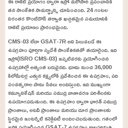
ఈ రాకెట్‌ ప్రయోగం ద్వారా ఇస్రో మరోసారి ప్రపంచానికి
n
d
m
e
తన సాంకేతిక సామర్థ్యాన్ని చూపించింది. 24 గంటల
u
d
t
:
నిరంతర కౌంట్‌డౌన్ తర్వాత ఖచ్చితమైన సమయానికి
e
2
1
రాకెట్‌ ప్రయాణం ప్రారంభమైంది.
.
3
4
%
CMS-03 లేదా GSAT-7R అని పిలువబడే ఈ
ఉపగ్రహం పూర్తిగా స్వదేశీ సాంకేతికతతో తయారైంది. ఇది
ఇస్రో(ISRO CMS-03) ఇప్పటివరకు ప్రయోగించిన
ఉపగ్రహాల్లో అత్యంత బరువైనది. భూమి నుంచి 36,000
కిలోమీటర్ల ఎత్తున కక్ష్యలోకి ప్రవేశించిన ఈ ఉపగ్రహం, పది
సంవత్సరాల పాటు సేవలు అందిస్తుంది. ఇది ముఖ్యంగా
కమ్యూనికేషన్ మరియు సముద్ర వాతావరణ పరిశీలనకు
ఉపయోగపడుతుంది. ఈ ఉపగ్రహం ద్వారా భారత్‌ సముద్ర
ప్రాంతాలు, అటవీ ప్రాంతాలు మరియు దూర ప్రాంతాలకు
స్థిరమైన ఇంటర్నెట్ కనెక్టివిటీ అందించబడుతుంది. గతంలో
ఇస్రో ప్రయోగించిన GSAT-7 ఉపగ్రహం కాలపరిమితి