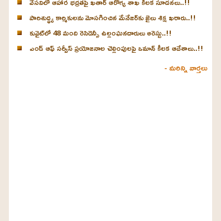
వేసవిలో ఆహార భద్రతపై ఖతార్ ఆరోగ్య శాఖ కీలక సూచనలు..!!
పారిశుద్ధ్య కార్మికులను మోసగించిన మేనేజర్‌కు జైలు శిక్ష ఖరారు..!!
కువైట్‌లో 48 మంది రెసిడెన్సీ ఉల్లంఘనదారులు అరెస్టు..!!
ఎండ్ ఆఫ్ సర్వీస్ ప్రయోజనాల చెల్లింపులపై ఒమాన్ కీలక ఆదేశాలు..!!
- మరిన్ని వార్తలు